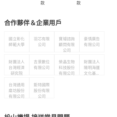
款
款
合作夥伴＆企業用戶
國立彰化
羽芯有限
寶璿諮詢
豪情廣告
師範大學
公司
顧問有限
有限公司
公司
財團法人
吉景數位
榮晶生物
財團法人
台灣經濟
有限公司
科技股份
陽明海運
研究院
有限公司
文化基金
會陽明海
台灣通用
鉅特國際
洋文化藝
磨坊股份
股份有限
術館
有限公司
公司