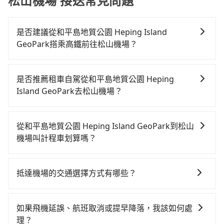
松山機場 接送常見問題
是否建議從和平島地質公園 Heping Island
GeoPark搭乘高鐵前往松山機場？
從和平島地質公園 Heping Island GeoPark搭高鐵去松
山機場絕非最佳選擇，高鐵較貴、費時、轉車麻煩！南
是否推薦租車自駕從和平島地質公園 Heping
港-台北雖然一天最多時有101班車次，從最早06:15到
Island GeoPark去松山機場？
22:50，過了末班車到清晨的時段，還是要找其他交通方
如果你有台灣駕照且對自己駕駛技術有信心，且需要絕
案。假設從和平島地質公園 Heping Island GeoPark
對的時間彈性，在北北基桃竹有提供甲地乙還的iRent應
(基隆市中山區) 前往最靠近的南港高鐵站，叫一輛計程
從和平島地質公園 Heping Island GeoPark到松山
該適合你。註冊完iRent的app後，可以每小時
車花費約600元、車程約27分鐘。抵達高鐵站後，步行
機場叫計程車划算嗎？
$115~205（平假日與車型而有不同）承租小轎車，每公
進站、現場購票並於月台排隊的時間約20分鐘，再乘坐
如選擇小黃直達，在基隆可以透過app叫車的有55688台
里再額外加收$3.2，從和平島地質公園 Heping Island
7~8分鐘（平均8分）的高鐵從南港站前往台北高鐵站，
灣大車隊、Uber和Yoxi。依照里程跳錶計算，價格約為
GeoPark到松山機場的花費預估為$200~300，雖已將
每人票價40元，再用15分鐘出站、等待車站前排班的計
抵達機場的交通選擇方式有哪些？
590~700元間。雖然和平島地質公園 Heping Island
eTag和可能的每小時40元路邊停車費用預估進去，但額
程車，搭上小黃後約花17分鐘、車費300元後，抵達松
所有到機場的交通方式因地區和交通狀況而異，以下列
GeoPark到松山機場的跳表小黃可能較為便宜，但當你
外的汽車保險與可能的罰單都需自付。再者，和運的
山機場 (台北市松山區) 的目的地。全程加上轉車時間共1
舉一些常見的選擇： 1. 捷運：如果機場附近有捷運或輕
們人數超過四位時，叫兩輛計程車的費用就貴了，如選
iRent只提供最基本的車型，如Toyota Yaris、Prius C、
如果飛機延誤、航班取消或提早降落，我該如何處
小時27分鐘，假設一人獨行，交通費總計940元。但如
軌系統，這是一種快捷和經濟實惠的交通方式。 2. 公車/
擇tripool的九人座，可用約8.5折預約一台專車服務。
Vios這類乘坐體驗較差的車款，如果人數超過四位，更
理？
果全程使用tripool並到府專車接送，則僅需花費約870