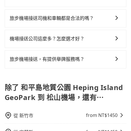
客運：公車或客運是到達機場的另一種經濟實惠的交通
是沒有較大的七人座或九人座可供選擇，而且無人租車
元，費時27分鐘。選擇搭乘高鐵而不預約包車，不僅至
如遇到班機預計抵達時間延後或提前者，可在搭乘飛機
方式。 3. 計程車：計程車通常是到達機場的比較昂貴的
最令人詬病的就是車況，打開車門才發現仍有上一組乘
少額外負擔70元車資，而且更會額外浪費60分鐘在轉乘
前透過官網的線上客服告知，我方會盡力協助重新安排
選擇，但對於携帶大量行李或急需前往機場的乘客來
旅步機場接送司機和車輛都是合法的嗎？
客遺留的垃圾或者撞凹的車門仍未被修理，每一次租車
與等車上，現在還不馬上來預約tripool！
車輛，讓乘客能落地後順利離開機場。但如事先沒有告
說，這可能是最方便的選擇。許多城市的計程車公司提
都好像在開樂透一樣。另外，偶爾也會遇到明明已經預
是的，旅步的司機和車輛都是合法的。旅步使用的是合
知而是司機抵達機場後才發現旅客入境時間有耽誤，
供從市中心或其他地區到機場的固定價格，可以預先知
約了時間但上一位用戶卻遲遲尚未歸還，又或者要還車
法的R牌租賃車和T牌多元計程車，並非市面上違法的白
tripool依舊會改派司機，但就不能保證旅客一出關即有
道價格，避免爭議。 4. 預約機場接送：可以提前預訂服
機場接送公司這麼多？怎麼選才好？
時卻偏偏找不到停車位，對於急著用車或者要載其他乘
牌車，且所有司機均經過嚴格篩選和培訓，確保乘客的
車輛可以搭乘。如班機被迫取消且在原預定上飛機時間
務，安排接送。價格會因路線而有所不同。 5. 高鐵：搭
客的人來說就有不小的風險。最後，雖然路邊隨租隨還
選擇機場接送公司時，可以考慮以下幾點： 1.價格透
安全和舒適。
前通知我方，可提供全額退款或免費改期。如班機航行
乘高鐵是最快速的選擇，但並非每個縣市都有高鐵站，
看似方便，但實際使用時還是有其區域的限制，實際可
明：選擇價格公開透明，無隱藏費用的公司。 2.服務範
時間減少而提前落地，可在落地後直接與司機電話聯
旅步機場接送，有提供舉牌服務嗎？
且下高鐵後還需轉搭其他接駁方式抵達機場，對於入、
停靠的地點與你的上下車地點仍有段距離，在遇到下雨
圍：確認公司是否提供您所在地區的接送服務。 3.車型
繫，司機只要車上無乘客或已經在機場周邊，會盡快配
出境需攜帶大量行李的旅客並不方便。價格也會因您出
天或者載行李時，就顯得非常不便。
有的，旅步提供機場接機舉牌服務，方便乘客在機場與
選擇：根據人數和行李數量選擇合適的車型。 4.用戶評
合旅客乘車。
發的縣市而有所不同。 總體而言，到機場的最佳交通方
司機會合。詳情可以參考 旅步機場接機服務說明
價：查看其他用戶的評價和推薦。 5.額外服務：如兒童
式取決於您的預算、時間和行程安排。建議您提前了解
除了 和平島地質公園 Heping Island
座椅、寵物友善車等特殊需求
並根據自己的需要選擇最方便和經濟實惠的交通方式。
GeoPark 到 松山機場，還有⋯
from NT$
1450
從
新竹市