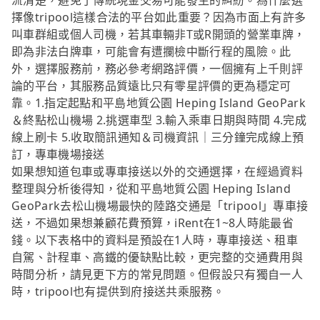
流清楚，避免了傳統現金交易可能發生的糾紛。為什麼選
擇像tripool這樣合法的平台如此重要？因為市面上有許多
叫車群組或個人司機，若其車輛非T或R開頭的營業車牌，
即為非法白牌車，可能會有遭攔檢中斷行程的風險。此
外，選擇服務前，務必參考網路評價，一個擁有上千則評
論的平台，其服務品質遠比只有零星評價的更為穩定可
靠。1.指定起點和平島地質公園 Heping Island GeoPark
＆終點松山機場 2.挑選車型 3.輸入乘車日期與時間 4.完成
線上刷卡 5.收取簡訊通知＆司機資訊｜三分鐘完成線上預
訂，專車機場接送
如果想知道包車或專車接送以外的交通選擇，在經過資料
整理與分析後得知，從和平島地質公園 Heping Island
GeoPark去松山機場最快的陸路交通是「tripool」專車接
送，不過如果想兼顧花費預算，iRent在1~8人時能最省
錢。以下表格中的資料是預設在1人時，專車接送、租車
自駕、計程車、高鐵的優缺點比較，更完整的交通費用與
時間分析，請見更下方的常見問題。但假設只有獨自一人
時，tripool也有提供到府接送共乘服務。