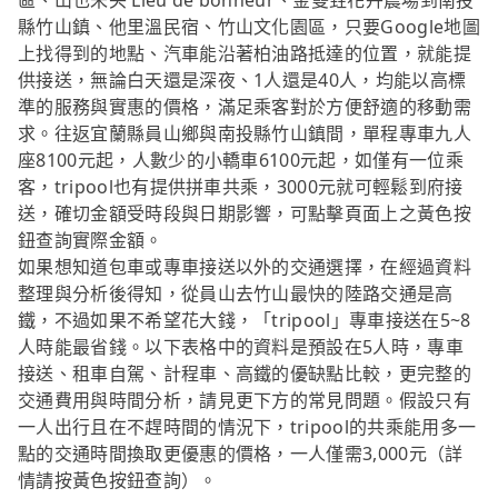
區、山也未央 Lieu de bonheur、金雙甡花卉農場到南投
縣竹山鎮、他里溫民宿、竹山文化園區，只要Google地圖
上找得到的地點、汽車能沿著柏油路抵達的位置，就能提
供接送，無論白天還是深夜、1人還是40人，均能以高標
準的服務與實惠的價格，滿足乘客對於方便舒適的移動需
求。往返宜蘭縣員山鄉與南投縣竹山鎮間，單程專車九人
座8100元起，人數少的小轎車6100元起，如僅有一位乘
客，tripool也有提供拼車共乘，3000元就可輕鬆到府接
送，確切金額受時段與日期影響，可點擊頁面上之黃色按
鈕查詢實際金額。
如果想知道包車或專車接送以外的交通選擇，在經過資料
整理與分析後得知，從員山去竹山最快的陸路交通是高
鐵，不過如果不希望花大錢，「tripool」專車接送在5~8
人時能最省錢。以下表格中的資料是預設在5人時，專車
接送、租車自駕、計程車、高鐵的優缺點比較，更完整的
交通費用與時間分析，請見更下方的常見問題。假設只有
一人出行且在不趕時間的情況下，tripool的共乘能用多一
點的交通時間換取更優惠的價格，一人僅需3,000元（詳
情請按黃色按鈕查詢）。