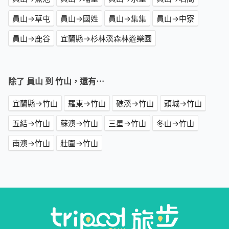
員山→草屯
員山→國姓
員山→集集
員山→中寮
員山→鹿谷
宜蘭縣→杉林溪森林遊樂園
除了 員山 到 竹山，還有⋯
宜蘭縣→竹山
羅東→竹山
礁溪→竹山
頭城→竹山
五結→竹山
蘇澳→竹山
三星→竹山
冬山→竹山
南澳→竹山
壯圍→竹山