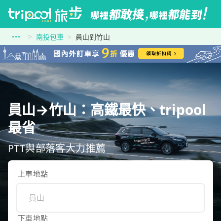
南投包車
員山到竹山
員山→竹山：高鐵最快、tripool
最省
PTT與部落客大力推薦
上車地點
下車地點