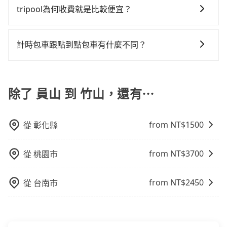
間租車公司，如果不想額外花時間搭車前往鄰近市區租
縣員山鄉前往最靠近的南港高鐵站，叫一輛計程車花費
tripool為何收費就是比較便宜？
車，也不想花大錢叫計程車前往竹山，tripool直達專車
約1,600元、車程約70分鐘。抵達高鐵站後，步行進站、
對於平常就有在使用長程專車接送服務的乘客來說，第
就是你最佳選擇。
現場購票並於月台排隊的時間約20分鐘，再乘坐75~87
一次使用tripool的會擔心價格比市價便宜不少，是不是
分鐘（平均82分）的高鐵從南港站前往彰化高鐵站，每
計時包車跟點到點包車有什麼不同？
因為司機素質比較差、車上會有煙味、或者車齡過大，
人票價870元，再用5分鐘出站、等待車站前排班的計程
計時包車和點到點包車都是包車服務的形式，但有一些
但事實恰恰相反。tripool不僅有嚴密的篩選機制，定期
車，搭上小黃後約花35分鐘、車費600元後，抵達南投
不同之處： 計時包車：計時包車是按照用車時間來計
淘汰顧客評分較低的司機，且車輛均要求5年內新車，司
縣竹山鎮的目的地。全程加上轉車時間共3小時27分鐘，
費，通常以每小時為單位，客戶可以根據自己的需要預
除了 員山 到 竹山，還有⋯
機也絕對不會在車內吸煙，於新冠肺炎期間也絕對全程
假設5位同行，高鐵加轉乘之平均每人花費為1,750元。
定一定時間的包車服務。這種服務適用於需要在城市內
配戴口罩。tripool之所以能將價格壓在市價7~8折的主
不過宜蘭縣領有合法執照的計程車僅有700多輛，計程車
多個地點間來回穿梭的客戶，例如市區觀光、商務差旅
因來自於自行研發的AI車輛調度演算法，能有效降低空
的密度為雙北的0.9%，換句話說，臨時要叫小黃的難度
from NT$
1500
從
彰化縣
等。 點到點包車：點到點包車是按照里程和目的地來計
車率，也就是提高俗稱「回頭車」的比例。這不僅體現
是雙北大城市的100倍。縱使幸運攔到一輛小黃了，宜蘭
費，客戶可以預先告知出發地點A到目的地B，會根據路
在成本的控制，更是在傳統旺季（年假、端午、中秋、
縣少部分小黃司機不按表收費，看乘客是外地人便漫天
線和里程來計算費用。這種服務通常適用於單程或從一
雙十等）能用更少的司機來服務更多的旅客，意味著使
from NT$
3700
喊價或恣意繞路。但如果全程使用tripool並到府專車接
從
桃園市
個城市到另一個城市的長途包車。
用到不熟悉的司機或者轉單給其他車行的情況比同行更
送，則每人平均花費約1,630元，費時3小時54分鐘。長
低，如此便反應在服務品質的控管會更佳。但tripool網
距離移動確實搭乘高鐵可以比坐車快27分鐘，但卻要額
from NT$
2450
從
台南市
站上的價格是動態的，一般來說越早預訂價格越優，且
外支出約600元的交通費，所以對於不是這麼趕時間的人
保證前一天中午以前均可全額取消退費，如已經決定好
來說，預約tripool還是比較划算的。如果你是三人以下
要從員山去竹山，請儘早下訂以把握最划算的價格。
要乘車，也可參考tripool的拼車共乘服務，最多可再節