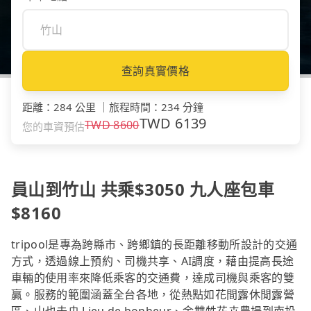
查詢真實價格
距離
：
284 公里
｜
旅程時間
：
234 分鐘
TWD
6139
TWD
8600
您的車資預估
員山到竹山 共乘$3050 九人座包車
$8160
tripool是專為跨縣市、跨鄉鎮的長距離移動所設計的交通
方式，透過線上預約、司機共享、AI調度，藉由提高長途
車輛的使用率來降低乘客的交通費，達成司機與乘客的雙
贏。服務的範圍涵蓋全台各地，從熱點如花間露休閒露營