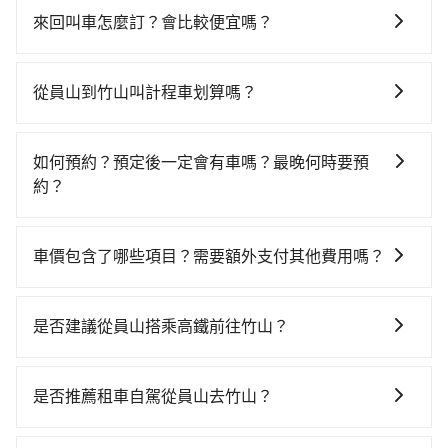
來回叫車怎麼訂？會比較便宜嗎？
為了乘客未來可能的訂單修改或取消，每筆訂單只含一
趟車的資訊，所以如果需要來回叫車，請分兩筆訂單預
從員山到竹山叫計程車划算嗎？
定。至於價格已經市場最優惠，並無特別針對來回車趟
如選擇小黃直達，在宜蘭可以透過app叫車的有55688台
做額外折扣，但如果手上有優惠代碼，歡迎直接使用，
灣大車隊、Uber、Line Taxi、Yoxi等。依照里程跳錶計
不限單程或來回。
如何預約？預定後一定會有車嗎？最晚何時要預
算，價格約為5,770~8,700元間，但如改預約tripool可
約？
省高達$2,600。但如果你無法提前預約，或偏好臨時叫
如要預約從員山前往竹山的專車接送服務，可直接線上
車，那要注意宜蘭縣僅有合法計程車約750輛，計程車密
輸入上下車地點或地址，三秒內即可查到真實價格，照
度為雙北的0.9%，也就是說要臨時叫到小黃的難度是台
車價包含了哪些項目？需要額外支付其他費用嗎？
著步驟填寫完乘客資料與線上刷卡，訂單即成立。在拿
北或新北的100倍之多。如果當天或隔天也要原路返回，
官網上顯示的車價已經包含了租車、司機、高速公路過
到訂單編號後，隨即會在手機上收到簡訊以及電子郵件
竹山的計程車更難叫，該縣市僅有約342輛計程車，建議
路費、油資、保險、小費，司機的餐費與住宿費不需要
確認信，如此就完成預約了，而司機與車輛的詳細資
事先做好規劃。再加上宜蘭縣有些計程車司機不按錶計
是否建議從員山搭乘高鐵前往竹山？
乘客負擔，沒有其他巧令名目的隱藏費用，網站上看到
料，將於乘車前一晚八點透過SMS和EMAIL提供。一旦
費，約有47%會採現場議價，建議最好先上網預約，以
若要從員山搭高鐵前往竹山，高鐵省時、較貴，且難叫
的價格皆為真實價格。
付款完畢，tripool保證出車。一般建議出發前一天中午
免當場被坑受騙。雖然員山到竹山的跳表小黃可能較為
計程車前往高鐵站！不過從最早一班車06:15到末班車
以前完成預約，越早下訂價格越低價，如臨時需要，前
是否推薦租車自駕從員山去竹山？
便宜，但當你們人數超過四位時，叫兩輛計程車的費用
21:45，南港-彰化一天最多僅26班次，如果行程緊湊或
一天傍晚五點前仍會收單，最遲如當天下午過後乘車，
就貴了，改預約一輛tripool的九人座廂型車最高可省
如果你考慮租車自駕，很不幸的，員山周圍應該沒有半
趕不上末班車，那就該考慮預約專車接送。假設從宜蘭
四小時前仍能預約。
$3,400。