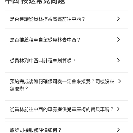
中西 接送常見問題
是否建議從員林搭乘高鐵前往中西？
若要從員林搭高鐵前往中西，高鐵較貴、費時，且難叫
計程車前往高鐵站！不過從最早一班車06:36到末班車
是否推薦租車自駕從員林去中西？
23:01，彰化-台南一天最多僅27班次，如果行程緊湊或
如果你有台灣駕照且對自己駕駛技術有信心，且在車上
趕不上末班車，那就該考慮預約專車接送。假設從彰化
時不需要閉目養神（因為要自己開車），最重要的是你
縣員林市前往最靠近的彰化高鐵站，叫一輛計程車花費
從員林到中西叫計程車划算嗎？
當天就要來回，那在彰化路邊可隨租隨借的iRent應該是
約400元、車程約35分鐘。抵達高鐵站後，步行進站、
如選擇小黃直達，在彰化可以透過app叫車的有55688台
你最便宜選擇。註冊完iRent的app後，可以每小時
現場購票並於月台排隊的時間約15分鐘，再乘坐39~41
灣大車隊、Uber和Yoxi，如果在路邊攔不到車，也可考
$115~205承租小轎車，每公里再額外加收$3.2，從員林
分鐘（平均40分）的高鐵從彰化站前往台南高鐵站，每
預約完成後如何確保司機一定會來接我？司機沒來
慮打電話至員林附近的計程車隊，如永豐計程車、員林
到中西的花費預估為$1,850~2,450（金額差異來自於平
人票價530元，再用5分鐘出站、等待車站前排班的計程
怎麼辦？
888幸福計程車、順利計程汽車行等叫車看看。依照里程
假日、車款差異、抵達目的地後多久原路返回），雖已
車，搭上小黃後約花35分鐘、車費300元後，抵達台南
只要完成預約並付款完成，訂單就成立，tripool也保證
跳錶計算，價格約為2,770~3,300元間，若改選tripool
將eTag和可能的每小時40元路邊停車費用預估進去，但
市中西區的目的地。全程加上轉車時間共2小時5分鐘，
派車。在出發前一天晚上八點時，會透過電子郵件與簡
的專車服務可再更便宜。但如果你無法提前預約，或偏
額外的汽車保險與可能的罰單都需自付。再者，和運的
從員林前往中西的車有提供兒童座椅的寶貝車嗎？
假設5位同行，高鐵加轉乘之平均每人花費為810元。不
訊提供司機的姓名、電話、車牌、車型等資訊，如在約
好臨時叫車，那要注意彰化縣僅有合法計程車約1,640
iRent只提供最基本的車型，如Toyota Yaris、Prius C、
過彰化縣領有合法執照的計程車僅有1,600多輛，計程車
台灣法律有規定，無論年紀大小，所有乘客乘車時均需
定好的時間與上車地點沒有看到司機，可主動電話聯
輛，計程車密度為雙北的3.7%，也就是說要臨時叫到小
Vios這類乘坐體驗較差的車款，如果人數超過四位，更
的密度為雙北的3.7%，換句話說，臨時要叫小黃的難度
繫好安全帶，如四歲以下或身高不足的幼童無法正常綁
繫，可能原本約定的地點不適合暫停而改停靠在附近的
黃的難度是台北或新北的30倍之多。如果當天或隔天也
旅步司機服務評價如何？
是沒有較大的七人座或九人座可供選擇，而且無人租車
是雙北大城市的30倍。縱使幸運攔到一輛小黃了，彰化