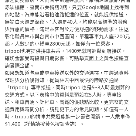
雅迪商務旅店、大同國中到道達旅店、康橋連鎖旅館-台南
赤崁樓館、臺南市美術館2館，只要Google地圖上找得到
的地點、汽車能沿著柏油路抵達的位置，就能提供接送，
無論白天還是深夜、1人還是40人，均能以高標準的服務
與實惠的價格，滿足乘客對於方便舒適的移動需求。往返
彰化縣員林市與台南市中西區間，單程專車九人座3200元
起，人數少的小轎車2800元起，如僅有一位乘客，
tripool也有提供拼車共乘，1400元就可輕鬆到府接送，
確切金額受時段與日期影響，可點擊頁面上之黃色按鈕查
詢實際金額。
如果想知道包車或專車接送以外的交通選擇，在經過資料
整理與分析後得知，從員林去中西最快的陸路交通是
「tripool」專車接送，同時tripool也是5~8人時最划算的
交通方式。以下表格中的資料是預設在5人時，專車接
送、租車自駕、計程車、高鐵的優缺點比較，更完整的交
通費用與時間分析，請見更下方的常見問題。如僅有一人
時，tripool的拼車共乘還能進一步節省開銷，一人乘車僅
$1,400（詳情請按黃色按鈕查詢）。