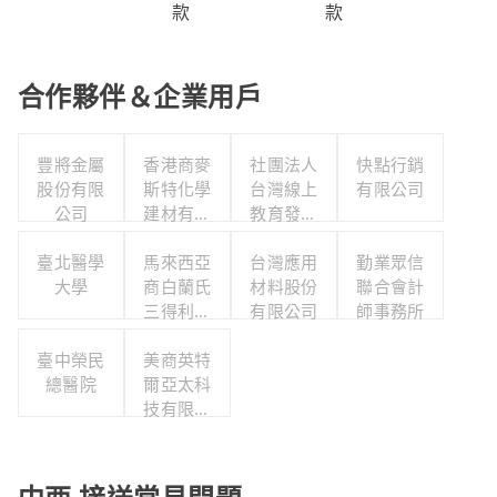
款
款
合作夥伴＆企業用戶
豐將金屬
香港商麥
社團法人
快點行銷
股份有限
斯特化學
台灣線上
有限公司
公司
建材有限
教育發展
公司台灣
協會
臺北醫學
馬來西亞
分公司
台灣應用
勤業眾信
大學
商白蘭氏
材料股份
聯合會計
三得利股
有限公司
師事務所
份有限公
臺中榮民
司台灣分
美商英特
總醫院
爾亞太科
公司
技有限公
司