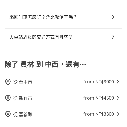
安全帶，則需使用嬰兒/兒童座椅或輔以增高墊。如有幼
位置。但如果遇到車輛故障或者前一趟車嚴重耽誤，
要原路返回，台南市中西區的計程車也不是這麼好叫，
最令人詬病的就是車況，打開車門才發現仍有上一組乘
縣少部分小黃司機不按表收費，看乘客是外地人便漫天
在 Google 上關於旅步的評論中，許多人都給予旅步司
童同行，在預訂tripool的寶貝車時，可以直接在網站勾
tripool會盡快改派以減少乘客等待的時間。
建議事先做好規劃。再加上彰化縣有些計程車司機不按
客遺留的垃圾或者撞凹的車門仍未被修理，每一次租車
喊價或恣意繞路。但如果全程使用tripool並到府專車接
機非常高的評價，認為他們非常專業且親切！讓他們的
選租用適合1~4歲的兒童汽車座椅或4歲以上的增高墊，
來回叫車怎麼訂？會比較便宜嗎？
錶計費，約有25%會採現場議價，建議最好先上網預
都好像在開樂透一樣。另外，偶爾也會遇到明明已經預
送，則每人平均花費約650元，費時1小時42分鐘。選擇
旅程更加順暢和舒適。」
如有新生兒需要0~1歲的嬰兒後向汽座，可先向客服人員
約，以免當場被坑受騙。雖然員林到中西的跳表小黃可
約了時間但上一位用戶卻遲遲尚未歸還，又或者要還車
搭乘高鐵而不預約包車，不僅每人至少額外負擔160元車
為了乘客未來可能的訂單修改或取消，每筆訂單只含一
確認庫存再行租用，每個300元。當然，更鼓勵父母自行
能較為便宜，但當你們人數超過四位時，叫兩輛計程車
時卻偏偏找不到停車位，對於急著用車或者要載其他乘
資，而且更會額外浪費23分鐘在轉乘與等車上，現在還
趟車的資訊，所以如果需要來回叫車，請分兩筆訂單預
攜帶汽車座椅，不僅家中小寶貝坐的舒適習慣。
火車站周邊的交通方式有哪些？
的費用就貴了，改預約一輛tripool的九人座廂型車最高
客的人來說就有不小的風險。最後，雖然路邊隨租隨還
不馬上來預約tripool！如果你是三人以下要乘車，也可
定。至於價格已經市場最優惠，並無特別針對來回車趟
可省$2,300。
看似方便，但實際使用時還是有其區域的限制，實際可
參考tripool的拼車共乘服務，最多可再節省50%的交通
火車站通常是城市的交通樞紐，以下是火車站常見交通
做額外折扣，但如果手上有優惠代碼，歡迎直接使用，
停靠的地點與你的上下車地點仍有段距離，在遇到下雨
費用。
方式： 公車或客運：乘坐公車或客運到達或離開火車
不限單程或來回。
天或者載行李時，就顯得非常不便。
站，相對便宜經濟。 計程車：乘坐計程車到達或離開火
除了 員林 到 中西，還有⋯
車站，方便快捷但昂貴。 捷運/輕軌：通過捷運或輕軌到
達或離開火車站，快捷便利。 包車：預定包車到達或離
from NT$
3000
從
台中市
開火車站，是最便利的，無需與人共乘、快速抵達。
from NT$
4500
從
新竹市
from NT$
3800
從
嘉義縣