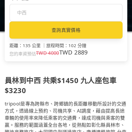
查詢真實價格
距離
：
135 公里
｜
旅程時間
：
102 分鐘
TWD
2889
TWD
4000
您的車資預估
員林到中西 共乘$1450 九人座包車
$3230
tripool是專為跨縣市、跨鄉鎮的長距離移動所設計的交通
方式，透過線上預約、司機共享、AI調度，藉由提高長途
車輛的使用率來降低乘客的交通費，達成司機與乘客的雙
贏。服務的範圍涵蓋全台各地，從熱點如彰化縣員林市、