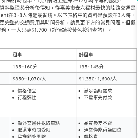
，如需計時包車，可於網站上選擇2~12小時不等的服務。
資料整理與分析後得知，從嘉義市去六福村最快的陸路交通是
iRent在3~8人時能最省錢。以下表格中的資料是預設在3人時，
更完整的交通費用與時間分析，請見更下方的常見問題。但假
服務，一人只要$1,700（詳情請按黃色按鈕查詢）。
租車
計程車
135~160分
135~145分
$850~1,070/人
$1,350~1,600/人
價格便宜
滿足臨時需求
行程彈性
不需事先付款
額外交通往返取車點
品質參差不齊
取還車時間受限
通常僅能乘坐四位
承擔額外風險
價格貴