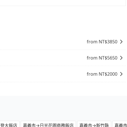
讓您在規劃行程時能更無後顧之憂。無論您是要前往市區還是
司機都會提供接送服務。不過，如果您有其他特殊要求，例如
果您正在尋找一家可靠的包車公司，tripool旅步絕對是您
訂車前先向客服詢問是否有相應的司機可配合，以避免後續爭
您自行決定。不過，建議可事先詢問司機是否接受。」
from NT$
3850
from NT$
5650
from NT$
2000
來登大飯店
嘉義市→日光花園商務飯店
嘉義市→新竹縣
嘉義