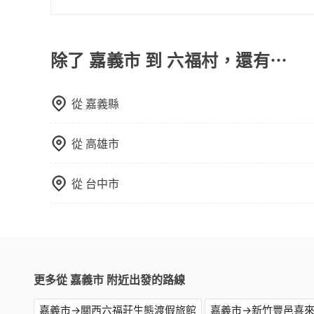
費用，且還提供優於其他業者更彈性的取消政策，
如果您需要包車前往公墓掃墓或參加告別式，一般
郊區，我們都可以為您提供最佳的旅遊體驗。所以，如
需要載運骨灰罈或在車上進行法事等作業，建議在
值得信任的不二選擇！
議。此外，是否需要給司機紅包或小費，則可以由
除了 嘉義市 到 六福村，還有⋯
從
嘉義縣
從
高雄市
從
台中市
更多從 嘉義市 附近出發的路線
嘉義市→關西六福莊生態渡假旅館
嘉義市→新竹豐邑喜