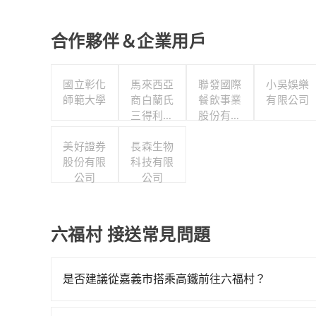
合作夥伴＆企業用戶
國立彰化
馬來西亞
聯發國際
小吳娛樂
師範大學
商白蘭氏
餐飲事業
有限公司
三得利股
股份有限
份有限公
公司
美好證券
司台灣分
長森生物
股份有限
科技有限
公司
公司
公司
六福村 接送常見問題
是否建議從嘉義市搭乘高鐵前往六福村？
若要從嘉義市區搭高鐵前往六福村，高鐵乘坐舒適、較貴