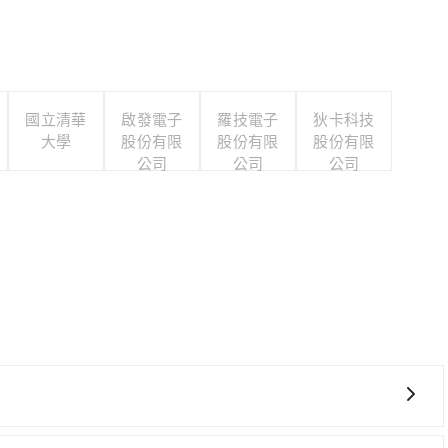
國立清華
啟發電子
羅技電子
狄卡科技
大學
股份有限
股份有限
股份有限
公司
公司
公司
、費時！從最早06:48一直到22:32，嘉義-新竹一天最