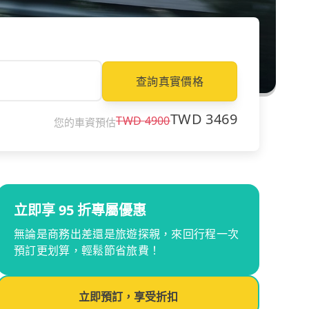
查詢真實價格
TWD
3469
TWD
4900
您的車資預估
立即享 95 折專屬優惠
無論是商務出差還是旅遊探親，來回行程一次
預訂更划算，輕鬆節省旅費！
立即預訂，享受折扣