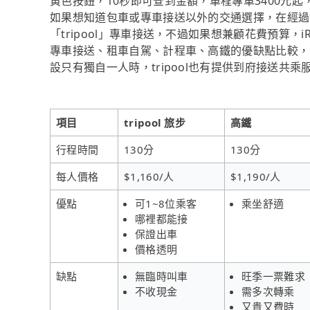
黃色按鈕，10秒即可查到金額，單程專車3400元起
如果想知道包車或專車接送以外的交通選擇，在經過
「tripool」專車接送，不過如果想兼顧花費預算，
專車接送、租車自駕、計程車、高鐵的優缺點比較，
設只有獨自一人時，tripool也有提供到府接送共乘
項目
tripool 旅步
高鐵
行程時間
130分
130分
每人價格
$1,160/人
$1,190/人
優點
可1~8位乘客
乘坐舒適
哪裡都能接
保證出車
價格透明
缺點
無臨時叫車
旺季一票難求
不收現金
需多次轉乘
又貴又費時