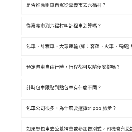
多有47班次高鐵可搭乘。假設從嘉義市西區前往最
是否推薦租車自駕從嘉義市去六福村？
鐘。抵達高鐵站後，步行進站、現場購票並於月台排隊
如果你有台灣駕照且對自己駕駛技術有信心，且在
從嘉義站前往新竹高鐵站，每人票價790元，再用
天就要來回，那在嘉義路邊可隨租隨借的iRent應該
鐘、車費800元後，抵達六福村 (新竹縣關西鎮) 
從嘉義市到六福村叫計程車划算嗎？
$115~205承租小轎車，每公里再額外加收$3.2，
鐵加轉乘之平均每人花費為1,190元。但如果全程使用
如選擇小黃直達，在嘉義可以透過app叫車的有55
差異來自於平假日、車款差異、抵達目的地後多久原
時2小時10分鐘。選擇搭乘高鐵而不預約包車，不
近的計程車隊，如大嘉義計程車、嘉義博愛無線計
預估進去，但額外的汽車保險與可能的罰單都需自付。再
與等車上，現在還不馬上來預約tripool！如果你僅
包車、計程車、大眾運輸 (如：客運、火車、高鐵)
價格約為4,035~4,800元間，但如改預約tripo
Yaris、Prius C、Vios這類乘坐體驗較差
省50%的交通費用。
在選擇交通方式時，您可依下列建議的考慮因素做
約730輛，計程車的密度僅雙北的1.3%，其叫車
擇，而且無人租車最令人詬病的就是車況，打開車
程車最貴，而大眾運輸通常較便宜。 行程：需多
tripool都是你從嘉義市到六福村的最佳選擇。
理，每一次租車都好像在開樂透一樣。另外，偶爾
預定包車自由行時，行程都可以隨便安排嗎？
且不介意耗時轉乘可選大眾運輸或較貴的計程車。
又或者要還車時卻偏偏找不到停車位，對於急著用
只要不超出您選用的用車時間及行程總公里數，且行
也比較便宜，人數少可搭乘大眾運輸或計程車。 
邊隨租隨還看似方便，但實際使用時還是有其區域
的需求安排的。
可選用大眾運輸。 便利性：需要便利性和方便性
計時包車跟點到點包車有什麼不同？
遇到下雨天或者載行李時，就顯得非常不便。
輸。
計時包車和點到點包車都是包車服務的形式，但有
通常以每小時為單位，客戶可以根據自己的需要預
包車公司很多，為什麼要選擇tripool旅步？
點間來回穿梭的客戶，例如市區觀光、商務差旅等
旅步提供多種車型，從轎車、休旅車到九人座，讓
可以預先告知出發地點A到目的地B，會根據路線
途安全無憂，我們的司機都是專業且可靠的職業駕
一個城市的長途包車。
如果想包車去公墓掃墓或參加告別式，司機會有忌