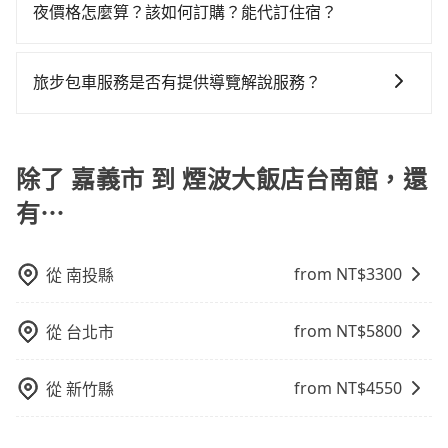
地區、價位、人數、特殊需求來搜尋適合的旅店與房
夜價格怎麼算？該如何訂購？能代訂住宿？
凹的車門仍未被修理，每一次租車都好像在開樂透一
拼車共乘服務，最多可再節省50%的交通費用。
型，更重要的是通常價格是官網的6~8折，如果又有加入
樣。另外，偶爾也會遇到明明已經預約了時間但上一位
旅步的包車服務是以一天一張訂單的方式計算，如果您
會員或者使用特定的信用卡，還可以累積點數做現金回
用戶卻遲遲尚未歸還，又或者要還車時卻偏偏找不到停
需要連續兩天的包車服務，可以在官網上分開預定兩天
饋或未來換取免費的住房。台灣人常用的線上訂房平台
旅步包車服務是否有提供導覽解說服務？
車位，對於急著用車或者要載其他乘客的人來說就有不
的行程。另外，目前旅步只提供接送服務，暫不提供代
有Booking.com、Agoda.com、Hotels.com、
小的風險。最後，雖然路邊隨租隨還看似方便，但實際
抱歉！目前旅步的包車服務暫無提供導覽服務，如果您
訂住宿服務。
Expedia.com、Trip.com等。正常來說，線上刷卡付款
使用時還是有其區域的限制，實際可停靠的地點與你的
需要導覽服務，可事先透過電子郵件
完後預定就完成，事先不用電話確認空房，事後也不用
上下車地點仍有段距離，在遇到下雨天或者載行李時，
booking@tripool.app聯繫我們，將有專人協助回覆確
除了 嘉義市 到 煙波大飯店台南館，還
告知付款完畢，一切都能在網路上操作。但有些較冷門
就顯得非常不便。
認是否能協助安排。
或規模較小的飯店，有可能再多平台同時上架而發生超
有⋯
賣的現象，便有可能到了現場卻沒房可住的窘境，所以
在預定時要不選擇評分高、評論多的飯店，不然就是還
要再人工電話與飯店確認。預訂民宿方面，如不怕麻
from NT$
3300
從
南投縣
煩，有些時候直接打電話問的價格可能比民宿訂房網來
得便宜，但缺點就是多數要匯款並再人工確認。假如不
from NT$
5800
從
台北市
介意多花一點錢省下這些瑣碎的事，台灣本土的AsiaYo
或者國際Airbnb都值得推薦。
from NT$
4550
從
新竹縣