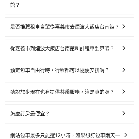
館？
從嘉義搭高鐵去煙波大飯店台南館絕非最佳選擇，高鐵
較貴、費時、轉車麻煩！嘉義-台南雖然一天最多時有60
是否推薦租車自駕從嘉義市去煙波大飯店台南館？
班車次，從最早06:59到23:30，過了末班車到清晨的時
如果你有台灣駕照且對自己駕駛技術有信心，且在車上
段，還是要找其他交通方案。假設從嘉義市西區前往最
時不需要閉目養神（因為要自己開車），最重要的是你
靠近的嘉義高鐵站，叫一輛計程車花費約400元、車程約
從嘉義市到煙波大飯店台南館叫計程車划算嗎？
當天就要來回，那在嘉義路邊可隨租隨借的iRent應該是
25分鐘。抵達高鐵站後，步行進站、現場購票並於月台
如選擇小黃直達，在嘉義可以透過app叫車的有55688台
你最便宜選擇。註冊完iRent的app後，可以每小時
排隊的時間約15分鐘，再乘坐16~18分鐘（平均17分）
灣大車隊，如果在路邊攔不到車，也可考慮打電話至附
$115~205承租小轎車，每公里再額外加收$3.2，從嘉義
的高鐵從嘉義站前往台南高鐵站，每人票價280元，再用
預定包車自由行時，行程都可以隨便安排嗎？
近的計程車隊，如台灣嘉義大車隊、嘉義博愛無線計程
市（西區）到煙波大飯店台南館的花費預估為
5分鐘出站、等待車站前排班的計程車，搭上小黃後約花
只要不超出您選用的用車時間及行程總公里數，且行程
車、大嘉義計程車等叫車看看。依照里程跳錶計算，價
$1,150~1,700（金額差異來自於平假日、車款差異、抵
35分鐘、車費300元後，抵達煙波大飯店台南館 (台南市
沒有到達海拔1500公里以上的山區，行程都是可以依照
格約為1,535~1,800元間。但如果要考慮到回程，台南市
達目的地後多久原路返回），雖已將eTag和可能的每小
聽說旅步現在也有提供共乘服務，這是真的嗎？
中西區) 的目的地。全程加上轉車時間共1小時33分鐘，
您的需求安排的。
僅有合法計程車約4,140輛，計程車的密度僅雙北的
時40元路邊停車費用預估進去，但額外的汽車保險與可
假設4位同行，高鐵加轉乘之平均每人花費為460元。但
是的！除了原有的專車接送外，旅步在2024年更上架了
4.6%，其叫車的難度是雙北市的20倍。雖然嘉義市區到
能的罰單都需自付。再者，和運的iRent只提供最基本的
如果全程使用tripool並到府專車接送，則每人平均花費
保證出車的共乘服務，不用再擔心人少不成團問題，還
煙波大飯店台南館的跳表小黃可能較為便宜，但當你們
怎麼訂房最便宜？
車型，如Toyota Yaris、Prius C、Vios這類乘坐體驗較
約450元，費時1小時3分鐘。選擇搭乘高鐵而不預約包
能到府接送，機場、通勤共乘、大型活動接送都適合！
人數超過四位時，叫兩輛計程車的費用就貴了，改預約
差的車款，如果人數超過四位，更是沒有較大的七人座
車，不僅每人至少額外負擔10元車資，而且更會額外浪
現在旅客預訂飯店已經很少透過旅行社，大多是透過
一輛tripool的九人座廂型車最高可省$700。
或九人座可供選擇，而且無人租車最令人詬病的就是車
費30分鐘在轉乘與等車上，現在還不馬上來預約
OTA (online travel agent) 來完成，除了可以快速依據
網站包車最多只能選12小時，如果想訂包車兩天一
況，打開車門才發現仍有上一組乘客遺留的垃圾或者撞
tripool！如果你是三人以下要乘車，也可參考tripool的