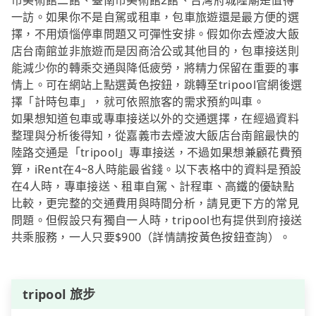
市美術館二館、臺南市美術館2館、台灣府城隍廟是值得
一訪。如果你不是自駕或租車，包車旅遊還是最方便的選
擇，不用煩惱停車問題又可彈性安排。假如你去煙波大飯
店台南館並非旅遊而是因商洽公或其他目的，包車接送則
能減少你的轉乘交通與降低疲勞，將精力保留在重要的事
情上。可在網站上點選黃色按鈕，跳轉至tripool官網後選
擇「計時包車」，就可依照旅客的需求預約叫車。
如果想知道包車或專車接送以外的交通選擇，在經過資料
整理與分析後得知，從嘉義市去煙波大飯店台南館最快的
陸路交通是「tripool」專車接送，不過如果想兼顧花費預
算，iRent在4~8人時能最省錢。以下表格中的資料是預設
在4人時，專車接送、租車自駕、計程車、高鐵的優缺點
比較，更完整的交通費用與時間分析，請見更下方的常見
問題。但假設只有獨自一人時，tripool也有提供到府接送
共乘服務，一人只要$900（詳情請按黃色按鈕查詢）。
tripool 旅步