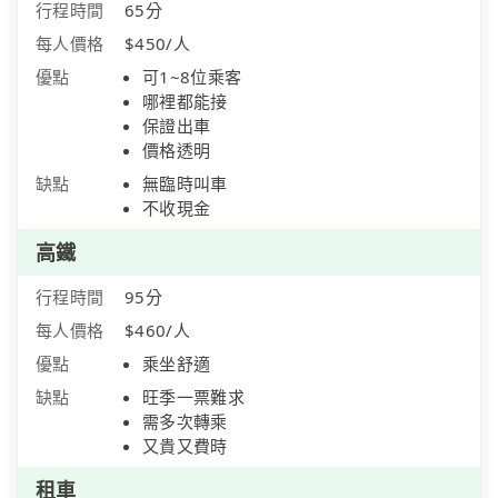
行程時間
65分
每人價格
$450/人
優點
可1~8位乘客
哪裡都能接
保證出車
價格透明
缺點
無臨時叫車
不收現金
高鐵
行程時間
95分
每人價格
$460/人
優點
乘坐舒適
缺點
旺季一票難求
需多次轉乘
又貴又費時
租車