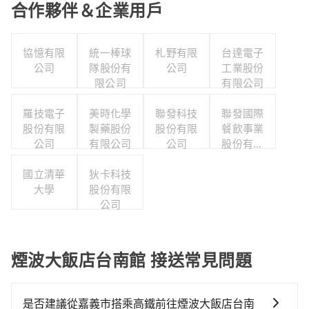
合作夥伴＆企業用戶
協憶有限
統一棒球
札野有限
台達電子
公司
隊股份有
公司
工業股份
限公司
有限公司
羅技電子
美時化學
聯發科技
聯發國際
股份有限
製藥股份
股份有限
餐飲事業
公司
有限公司
公司
股份有限
公司
國立清華
狄卡科技
大學
股份有限
公司
煙波大飯店台南館 接送常見問題
是否建議從嘉義市搭乘高鐵前往煙波大飯店台南