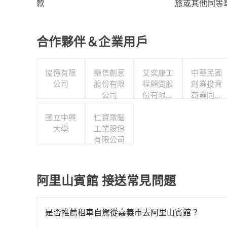
旅或其他同等
款
合作夥伴＆企業用戶
協憶有限
樂信創意
艾奕康工
中華民國
公司
股份有限
程顧問股
創業投資
公司
份有限公
商業同業
司職工福
公會
國立中興
仁寶電腦
利委員會
大學
工業股份
有限公司
阿里山賓館 接送常見問題
是否推薦租車自駕從嘉義市去阿里山賓館？