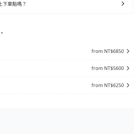
供任何理賠，如果又遇到心術不正的司機，其犯罪行為可能都
點就是多數要匯款並再人工確認。假如不介意多花一點錢省下
上下車點嗎？
險。而tripool雇用的司機、使用的車輛以及配合的車行，
b都值得推薦。
從嘉義市前往阿里山賓館的途中可備註加點。每個加點位置，前後
駛執照以及良民證外，車輛一定投保最高300萬乘客險。最
線完全順路，但是司機多點停靠就會有額外的等待時間，收取額
R或T開頭的車，就一定是違法。
⋯
from NT$
6850
from NT$
5600
from NT$
6250