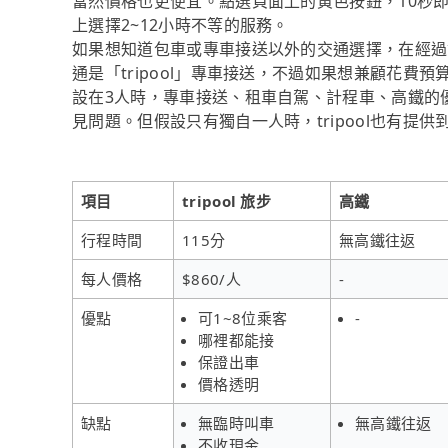
當然價格也更便宜。點選頁面上的黃色按鈕，10秒即
上選擇2~12小時不等的服務。
如果想知道包車或專車接送以外的交通選擇，在經過
通是「tripool」專車接送，不過如果想兼顧花費
設在3人時，專車接送、租車自駕、計程車、高鐵的
見問題。但假設只有獨自一人時，tripool也有提
項目
tripool 旅步
高鐵
行程時間
115分
無高鐵往返
每人價格
$860/人
-
優點
可1~8位乘客
-
哪裡都能接
保證出車
價格透明
缺點
無臨時叫車
無高鐵往返
不收現金