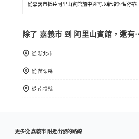
警察臨檢並趕下車，出意外後保險公司更是不會提
打電話問的價格可能比民宿訂房網來得便宜，但缺
從嘉義市抵達阿里山賓館前中途可以新增短暫停靠
無法監控或追查。最好別為了省小錢而冒上不必要的風
這些瑣碎的事，台灣本土的AsiaYo或者國際Airbn
tripool有提供多點上下車接送服務，線上預約
一定符合台灣法律規定，除了司機擁有合法的職業駕
額外里程數5公里內加收200元。雖然可能有些路
好辨別叫的車是否合法，就看車牌的開頭，只要不是
外費用是必要的補償。
除了 嘉義市 到 阿里山賓館，還有
從
新北市
從
苗栗縣
從
南投縣
更多從 嘉義市 附近出發的路線