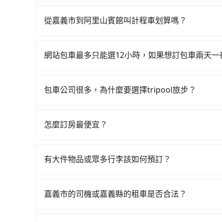
如果你有台灣駕照且對自己駕駛技術有信心，且在
天就要來回，那在嘉義路邊可隨租隨借的iRent應該
從嘉義市到阿里山賓館叫計程車划算嗎？
$115~205承租小轎車，每公里再額外加收$3.
如選擇小黃直達，在嘉義可以透過app叫車的有55
$1,250~1,800（金額差異來自於平假日、車款
近的計程車隊，如嘉義博愛無線計程車、台灣嘉義
時40元路邊停車費用預估進去，但額外的汽車保險與
網站包車最多只能選12小時，如果想訂包車兩天
算，價格約為1,415~1,700元間。但如果要考
車型，如Toyota Yaris、Prius C、Vio
旅步的包車服務是以一天一張訂單的方式計算，如
65%、密度僅雙北的0.4%，其叫車的難度是雙北
或九人座可供選擇，而且無人租車最令人詬病的就
行程。另外，目前旅步只提供接送服務，暫不提供
宜，但仍有臨時攔不到車以及計程車司機不跳錶計
的車門仍未被修理，每一次租車都好像在開樂透一
包車公司很多，為什麼要選擇tripool旅步？
便，反而能事先預約且品質穩定的tripool，可能
遲遲尚未歸還，又或者要還車時卻偏偏找不到停車
旅步提供多種車型，從轎車、休旅車到九人座，讓
險。最後，雖然路邊隨租隨還看似方便，但實際使
途安全無憂，我們的司機都是專業且可靠的職業駕
怎麼訂房最便宜？
點仍有段距離，在遇到下雨天或者載行李時，就顯
費用，且還提供優於其他業者更彈性的取消政策，
現在旅客預訂飯店已經很少透過旅行社，大多是透過OTA (
郊區，我們都可以為您提供最佳的旅遊體驗。所以，如
區、價位、人數、特殊需求來搜尋適合的旅店與房型
值得信任的不二選擇！
有大件物品或眾多行李該如何預訂？
或者使用特定的信用卡，還可以累積點數做現金回
一般情況，九人座最多可以乘坐八位乘客以及置放
Booking.com、Agoda.com、Hotels.com
板、床墊、折疊單車、家電等，在乘客人數不多的
就完成，事先不用電話確認空房，事後也不用告知
嘉義市的司機或嘉義縣的租車是否合法？
司機視線、不會破壞車體、不影響行車安全，會讓
的飯店，有可能再多平台同時上架而發生超賣的現
許多的Line群組或Facebook社團裡，有很多
透過官網的線上客服洽詢，確認沒問題再下訂。
選擇評分高、評論多的飯店，不然就是還要再人工