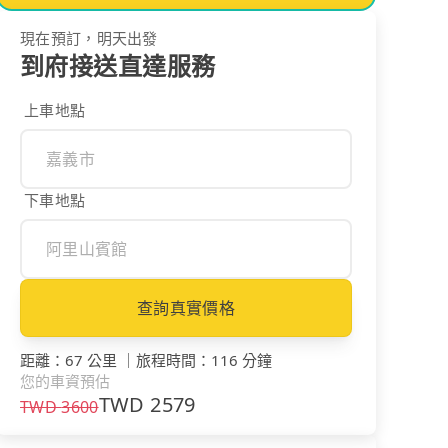
現在預訂，明天出發
到府接送直達服務
上車地點
下車地點
查詢真實價格
距離
：
67 公里
｜
旅程時間
：
116 分鐘
您的車資預估
TWD
2579
TWD
3600