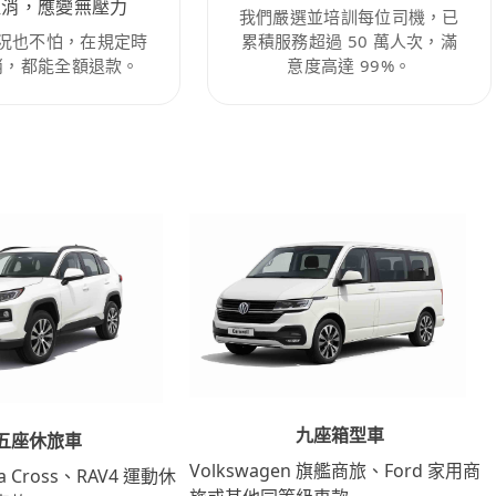
取消，應變無壓力
我們嚴選並培訓每位司機，已
況也不怕，在規定時
累積服務超過 50 萬人次，滿
消，都能全額退款。
意度高達 99%。
九座箱型車
五座休旅車
Volkswagen 旗艦商旅、Ford 家用商
lla Cross、RAV4 運動休