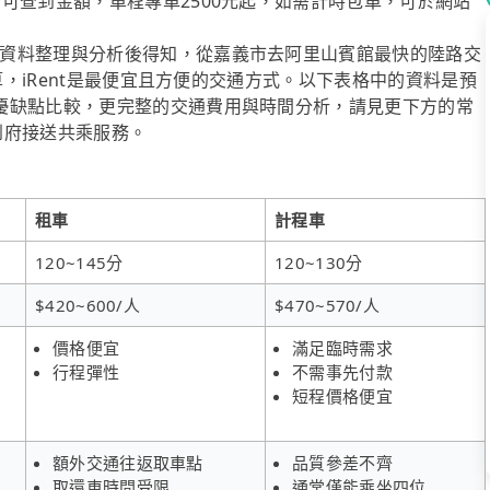
可查到金額，單程專車2500元起，如需計時包車，可於網站
資料整理與分析後得知，從嘉義市去阿里山賓館最快的陸路交
預算，iRent是最便宜且方便的交通方式。以下表格中的資料是預
優缺點比較，更完整的交通費用與時間分析，請見更下方的常
供到府接送共乘服務。
租車
計程車
120~145分
120~130分
$420~600/人
$470~570/人
價格便宜
滿足臨時需求
行程彈性
不需事先付款
短程價格便宜
額外交通往返取車點
品質參差不齊
取還車時間受限
通常僅能乘坐四位