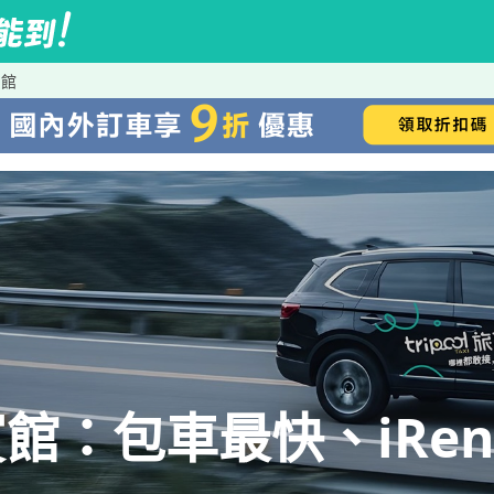
賓館
館：包車最快、iRen