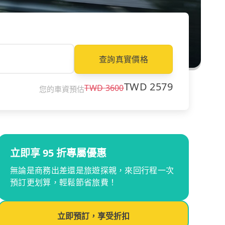
查詢真實價格
TWD
2579
TWD
3600
您的車資預估
立即享 95 折專屬優惠
無論是商務出差還是旅遊探親，來回行程一次
預訂更划算，輕鬆節省旅費！
立即預訂，享受折扣