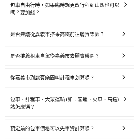
包車自由行時，如果臨時想更改行程到山區也可以
嗎？要加錢？
可以的，當您的旅程需要穿越山區或是高海拔地區時，
旅步可能會根據行經的路線是否超過海拔1500公尺來進
是否建議從嘉義市搭乘高鐵前往麗寶樂園？
行額外的費用收取。但是，這些費用會在您下訂單後、
若要從嘉義市區搭高鐵前往麗寶樂園，高鐵較貴、費
出發前先與您進行確認，確保您明確知道所有的費用。
時、轉車麻煩！從最早06:21一直到23:27，嘉義-台中一
我們會透過Email的方式向您說明收費細節，讓您能更放
是否推薦租車自駕從嘉義市去麗寶樂園？
天最多有60班次高鐵可搭乘。假設從嘉義市西區前往最
心地享受旅步為您提供的服務。
如果你有台灣駕照且對自己駕駛技術有信心，且在車上
靠近的嘉義高鐵站，叫一輛計程車花費約400元、車程約
時不需要閉目養神（因為要自己開車），最重要的是你
25分鐘。抵達高鐵站後，步行進站、現場購票並於月台
從嘉義市到麗寶樂園叫計程車划算嗎？
當天就要來回，那在嘉義路邊可隨租隨借的iRent應該是
排隊的時間約15分鐘，再乘坐22~35分鐘（平均28分）
如選擇小黃直達，在嘉義可以透過app叫車的有55688台
你最便宜選擇。註冊完iRent的app後，可以每小時
的高鐵從嘉義站前往台中高鐵站，每人票價380元，再用
灣大車隊，如果在路邊攔不到車，也可考慮打電話至附
$115~205承租小轎車，每公里再額外加收$3.2，從嘉義
10分鐘出站、等待車站前排班的計程車，搭上小黃後約
包車、計程車、大眾運輸 (如：客運、火車、高鐵)
近的計程車隊，如大嘉義高鐵車隊、台灣嘉義大車隊、
市（西區）到麗寶樂園的花費預估為$1,550~2,050（金
花40分鐘、車費900元後，抵達麗寶樂園 (台中市后里區)
該怎麼選？
嘉義博愛無線計程車等叫車看看。依照里程跳錶計算，
額差異來自於平假日、車款差異、抵達目的地後多久原
的目的地。全程加上轉車時間共1小時52分鐘，假設3位
在選擇交通方式時，您可依下列建議的考慮因素做選
價格約為2,355~2,800元間，但如改預約tripool可省高
路返回），雖已將eTag和可能的每小時40元路邊停車費
同行，高鐵加轉乘之平均每人花費為810元。但如果全程
擇： 預算：不同交通工具價格不同，可先確定您的預
達$600。綜合以上，無論在價格或服務品質上，tripool
用預估進去，但額外的汽車保險與可能的罰單都需自
預定前的包車價格可以先車資計算嗎？
使用tripool並到府專車接送，則每人平均花費約730
算。計程車最貴，而大眾運輸通常較便宜。 行程：需多
都是你從嘉義市到麗寶樂園的最佳選擇。
付。再者，和運的iRent只提供最基本的車型，如Toyota
元，費時1小時28分鐘。選擇搭乘高鐵而不預約包車，不