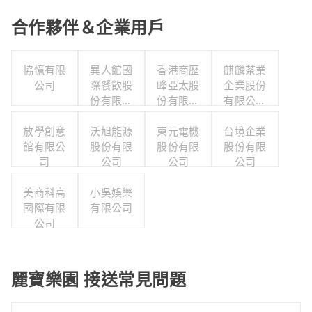
合作夥伴＆企業用戶
協憶有限
異人館國
香港商歴
麒麟茶業
公司
際餐飲股
峰亞太股
企業股份
份有限公
份有限公
有限公司
司嘉雅分
司台灣分
嘉義營業
放學創意
沃旭能源
公司
東元電機
公司
台境企業
處
館有限公
股份有限
股份有限
股份有限
司
公司
公司
公司
美商科高
小吳娛樂
國際有限
有限公司
公司
麗寶樂園 接送常見問題