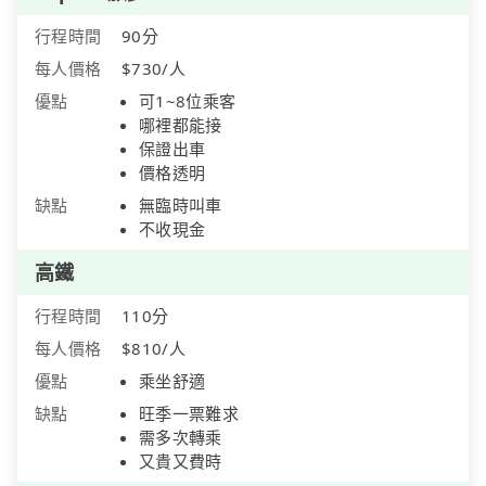
行程時間
90分
每人價格
$730/人
優點
可1~8位乘客
哪裡都能接
保證出車
價格透明
缺點
無臨時叫車
不收現金
高鐵
行程時間
110分
每人價格
$810/人
優點
乘坐舒適
缺點
旺季一票難求
需多次轉乘
又貴又費時