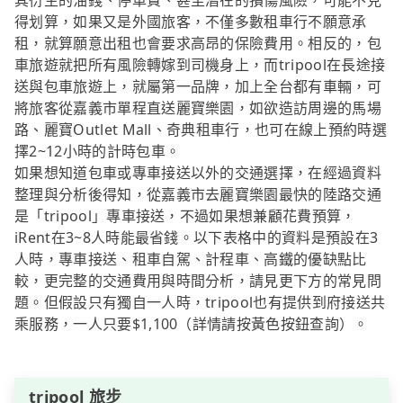
其衍生的油錢、停車費、甚至潛在的損傷風險，可能不見
得划算，如果又是外國旅客，不僅多數租車行不願意承
租，就算願意出租也會要求高昂的保險費用。相反的，包
車旅遊就把所有風險轉嫁到司機身上，而tripool在長途接
送與包車旅遊上，就屬第一品牌，加上全台都有車輛，可
將旅客從嘉義市單程直送麗寶樂園，如欲造訪周邊的馬場
路、麗寶Outlet Mall、奇典租車行，也可在線上預約時選
擇2~12小時的計時包車。
如果想知道包車或專車接送以外的交通選擇，在經過資料
整理與分析後得知，從嘉義市去麗寶樂園最快的陸路交通
是「tripool」專車接送，不過如果想兼顧花費預算，
iRent在3~8人時能最省錢。以下表格中的資料是預設在3
人時，專車接送、租車自駕、計程車、高鐵的優缺點比
較，更完整的交通費用與時間分析，請見更下方的常見問
題。但假設只有獨自一人時，tripool也有提供到府接送共
乘服務，一人只要$1,100（詳情請按黃色按鈕查詢）。
tripool 旅步