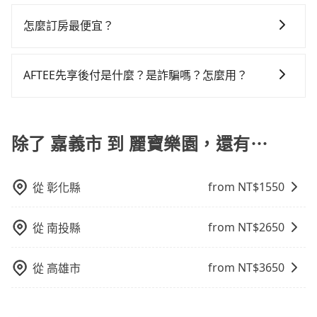
可以的，旅步的官網、APP提供24小時即時查價功能，
點停留的行程建議可選可客製化行程的包車，如果時間
Yaris、Prius C、Vios這類乘坐體驗較差的車款，如果人
僅每人至少額外負擔80元車資，而且更會額外浪費24分
無隱藏費用，讓您可以隨時掌握交通開支。
比較寬鬆且不介意耗時轉乘可選大眾運輸或較貴的計程
怎麼訂房最便宜？
數超過四位，更是沒有較大的七人座或九人座可供選
鐘在轉乘與等車上，現在還不馬上來預約tripool！如果
車。 旅行人數：人數多時包車較方便舒適且每個人攤提
擇，而且無人租車最令人詬病的就是車況，打開車門才
你僅有兩位乘車，也可參考tripool的拼車共乘服務，最
現在旅客預訂飯店已經很少透過旅行社，大多是透過
下來的車資也比較便宜，人數少可搭乘大眾運輸或計程
發現仍有上一組乘客遺留的垃圾或者撞凹的車門仍未被
多可再節省50%的交通費用。
OTA (online travel agent) 來完成，除了可以快速依據
車。 時間：需在特定時間到達目的地可選包車或計程
AFTEE先享後付是什麼？是詐騙嗎？怎麼用？
修理，每一次租車都好像在開樂透一樣。另外，偶爾也
地區、價位、人數、特殊需求來搜尋適合的旅店與房
車，不趕時間即可選用大眾運輸。 便利性：需要便利性
會遇到明明已經預約了時間但上一位用戶卻遲遲尚未歸
AFTEE是日本市佔率最高的BNPL金流營運公司，提供最
型，更重要的是通常價格是官網的6~8折，如果又有加入
和方便性可選包車和計程車，喜歡探險和體驗當地文化
還，又或者要還車時卻偏偏找不到停車位，對於急著用
新的「先享受後付款」消費金融服務。只需提供手機號
會員或者使用特定的信用卡，還可以累積點數做現金回
則可搭乘大眾運輸。
車或者要載其他乘客的人來說就有不小的風險。最後，
碼即可完成即時的信用審查，費用還可於訂單成立後的
除了 嘉義市 到 麗寶樂園，還有⋯
饋或未來換取免費的住房。台灣人常用的線上訂房平台
雖然路邊隨租隨還看似方便，但實際使用時還是有其區
14天內前往便利商店或ATM繳費即可。
有Booking.com、Agoda.com、Hotels.com、
域的限制，實際可停靠的地點與你的上下車地點仍有段
Expedia.com、Trip.com等。正常來說，線上刷卡付款
距離，在遇到下雨天或者載行李時，就顯得非常不便。
from NT$
1550
從
彰化縣
完後預定就完成，事先不用電話確認空房，事後也不用
告知付款完畢，一切都能在網路上操作。但有些較冷門
或規模較小的飯店，有可能再多平台同時上架而發生超
from NT$
2650
從
南投縣
賣的現象，便有可能到了現場卻沒房可住的窘境，所以
在預定時要不選擇評分高、評論多的飯店，不然就是還
from NT$
3650
從
高雄市
要再人工電話與飯店確認。預訂民宿方面，如不怕麻
煩，有些時候直接打電話問的價格可能比民宿訂房網來
得便宜，但缺點就是多數要匯款並再人工確認。假如不