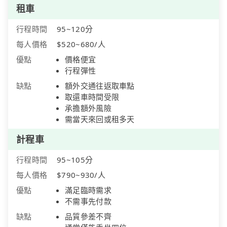
租車
行程時間
95~120分
每人價格
$520~680/人
優點
價格便宜
行程彈性
缺點
額外交通往返取車點
取還車時間受限
承擔額外風險
需當天來回或租多天
計程車
行程時間
95~105分
每人價格
$790~930/人
優點
滿足臨時需求
不需事先付款
缺點
品質參差不齊