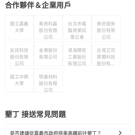
合作夥伴＆企業用戶
國立嘉義
美商科磊
台北市電
美好證券
大學
股份有限
腦商業同
股份有限
公司
業公會
公司
友訊科技
金車股份
鴻海精密
台灣艾司
股份有限
有限公司
工業股份
摩爾科技
公司
有限公司
股份有限
公司
國立中興
明基材料
大學
股份有限
公司
墾丁 接送常見問題
是否建議從嘉義市政府搭乘高鐵前往墾丁？