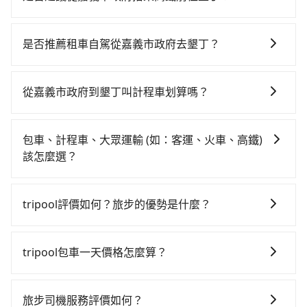
若要從嘉義市政府搭高鐵前往墾丁，高鐵較貴、費時！
從最早06:59一直到23:30，嘉義-左營一天最多有60班次
是否推薦租車自駕從嘉義市政府去墾丁？
高鐵可搭乘。假設從嘉義市政府 (嘉義市東區) 前往最靠
如果你有台灣駕照且對自己駕駛技術有信心，且在車上
近的嘉義高鐵站，叫一輛計程車花費約400元、車程約
時不需要閉目養神（因為要自己開車），最重要的是你
30分鐘。抵達高鐵站後，步行進站、現場購票並於月台
從嘉義市政府到墾丁叫計程車划算嗎？
當天就要來回，那在嘉義路邊可隨租隨借的iRent應該是
排隊的時間約15分鐘，再乘坐29~31分鐘（平均30分）
如選擇小黃直達，在嘉義可以透過app叫車的有55688台
你最便宜選擇。註冊完iRent的app後，可以每小時
的高鐵從嘉義站前往左營高鐵站，每人票價410元，再用
灣大車隊，如果在路邊攔不到車，也可考慮打電話至嘉
$115~205承租小轎車，每公里再額外加收$3.2，從嘉義
10分鐘出站、等待車站前排班的計程車，搭上小黃後約
包車、計程車、大眾運輸 (如：客運、火車、高鐵)
義市政府附近的計程車隊，如嘉義幸福車隊、嘉義三山&
市政府到墾丁的花費預估為$2,750~3,400（金額差異來
花144分鐘、車費3,600元後，抵達墾丁 (屏東縣恆春鎮)
該怎麼選？
宏陽計程車等叫車看看。依照里程跳錶計算，價格約為
自於平假日、車款差異、抵達目的地後多久原路返
的目的地。全程加上轉車時間共3小時49分鐘，假設一人
在選擇交通方式時，您可依下列建議的考慮因素做選
4,155~5,000元間，但如改預約tripool可省高達$600。
回），雖已將eTag和可能的每小時40元路邊停車費用預
獨行，交通費總計4,410元。但如果全程使用tripool並
擇： 預算：不同交通工具價格不同，可先確定您的預
但如果要考慮到回程，屏東縣僅有合法計程車約370輛，
估進去，但額外的汽車保險與可能的罰單都需自付。再
tripool評價如何？旅步的優勢是什麼？
到府專車接送，則僅需花費約4,410元，費時2小時48分
算。計程車最貴，而大眾運輸通常較便宜。 行程：需多
數量約為嘉義市的70%、密度僅雙北的0.3%，其叫車的
者，和運的iRent只提供最基本的車型，如Toyota
鐘。選擇搭乘高鐵而不預約包車，不僅至少額外負擔0元
根據google的評價，tripool的服務品質整體上是非常穩
點停留的行程建議可選可客製化行程的包車，如果時間
難度是雙北市的310倍。雖然嘉義市政府到墾丁的跳表小
Yaris、Prius C、Vios這類乘坐體驗較差的車款，如果人
車資，而且更會額外浪費61分鐘在轉乘與等車上，現在
定及可靠的，大多數的使用者都給予了高分評價。此
比較寬鬆且不介意耗時轉乘可選大眾運輸或較貴的計程
黃可能較為便宜，但當你們人數超過四位時，叫兩輛計
tripool包車一天價格怎麼算？
數超過四位，更是沒有較大的七人座或九人座可供選
還不馬上來預約tripool！
外，tripool司機專業的駕駛和親切服務態度也獲得了許
車。 旅行人數：人數多時包車較方便舒適且每個人攤提
程車的費用就貴了，改預約一輛tripool的九人座廂型車
擇，而且無人租車最令人詬病的就是車況，打開車門才
因包車費用會隨著您選用2-12小時不等的包車時數、所
多好評，價格透明無隱藏費用、相比其他業者提供的用
下來的車資也比較便宜，人數少可搭乘大眾運輸或計程
最高可省$2,500。
發現仍有上一組乘客遺留的垃圾或者撞凹的車門仍未被
需行程的公里數及車型而有所不同，建議可以直接上旅
車前一日凌晨6點前取消均可無條件全額退費的承諾，讓
車。 時間：需在特定時間到達目的地可選包車或計程
旅步司機服務評價如何？
修理，每一次租車都好像在開樂透一樣。另外，偶爾也