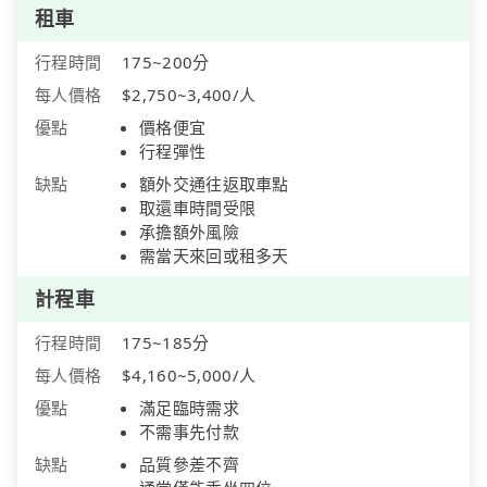
租車
行程時間
175~200分
每人價格
$2,750~3,400/人
優點
價格便宜
行程彈性
缺點
額外交通往返取車點
取還車時間受限
承擔額外風險
需當天來回或租多天
計程車
行程時間
175~185分
每人價格
$4,160~5,000/人
優點
滿足臨時需求
不需事先付款
缺點
品質參差不齊