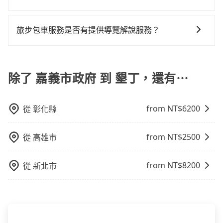
步官網一鍵查價，即時試算您包車費用，清楚透明，且
您的旅程能更有彈性及保障。
車，不趕時間即可選用大眾運輸。 便利性：需要便利性
會遇到明明已經預約了時間但上一位用戶卻遲遲尚未歸
在 Google 上關於旅步的評論中，許多人都給予旅步司
無隱藏費用。
和方便性可選包車和計程車，喜歡探險和體驗當地文化
還，又或者要還車時卻偏偏找不到停車位，對於急著用
機非常高的評價，認為他們非常專業且親切！讓他們的
旅步包車服務是否有提供導覽解說服務？
則可搭乘大眾運輸。
車或者要載其他乘客的人來說就有不小的風險。最後，
旅程更加順暢和舒適。」
雖然路邊隨租隨還看似方便，但實際使用時還是有其區
抱歉！目前旅步的包車服務暫無提供導覽服務，如果您
域的限制，實際可停靠的地點與你的上下車地點仍有段
需要導覽服務，可事先透過電子郵件
距離，在遇到下雨天或者載行李時，就顯得非常不便。
booking@tripool.app聯繫我們，將有專人協助回覆確
除了 嘉義市政府 到 墾丁，還有⋯
認是否能協助安排。
from NT$
6200
從
彰化縣
from NT$
2500
從
高雄市
from NT$
8200
從
新北市