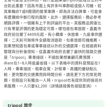
交易可能發生的糾紛。為什麼選擇像tripool這樣合法的平
台如此重要？因為市面上有許多叫車群組或個人司機，若
其車輛非T或R開頭的營業車牌，即為非法白牌車，可能會
有遭攔檢中斷行程的風險。此外，選擇服務前，務必參考
網路評價，一個擁有上千則評論的平台，其服務品質遠比
只有零星評價的更為穩定可靠。哪怕是包車旅遊，嘉義市
政府前往墾丁4409元起，有小轎車、休旅車、九座車供選
擇，二天前可無條件全額取消退款，包車旅遊司機推薦。
如果想知道包車或專車接送以外的交通選擇，在經過資料
整理與分析後得知，從嘉義市政府去墾丁最快的陸路交通
是「tripool」專車接送，不過如果想兼顧花費預算，
iRent在1~8人時能最省錢。以下表格中的資料是預設在1
人時，專車接送、租車自駕、計程車、高鐵的優缺點比
較，更完整的交通費用與時間分析，請見更下方的常見問
題。但假設只有獨自一人時，tripool也有提供到府接送共
乘服務，一人只要$2,200（詳情請按黃色按鈕查詢）。
tripool 旅步