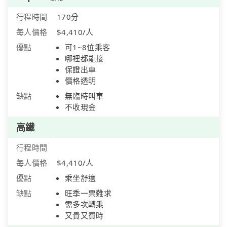
行程時間
170分
每人價格
$4,410/人
優點
可1~8位乘客
哪裡都能接
保證出車
價格透明
缺點
無臨時叫車
不收現金
高鐵
行程時間
每人價格
$4,410/人
優點
乘坐舒適
缺點
旺季一票難求
需多次轉乘
又貴又費時