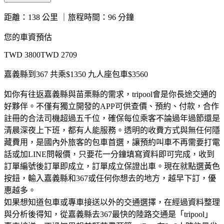
距離
：
138 公里
｜
旅程時間
：
96 分鐘
您的車資預估
TWD
3800
TWD
2709
嘉義縣到367 共乘$1350 九人座包車$3560
如你有往返嘉義縣與苗栗縣的需求，tripool會是你長途交通的
好夥伴。不僅有獨立開發的APP可供查價、預約、付款，合作
註冊的合法司機超過五千位，確保每位乘客不論過年過節還是
清晨深夜上下班，都有人能服務。透明的收費方式與無任何隱
藏費用，是國內外旅客的包車首選，讓預約叫車不再需要打電
話或加LINE問報價，只要花一分鐘填寫資料即可完成，收到
訂單編號後訂單即成立，訂單成立保證出車。現在就點選黃色
按鈕，輸入嘉義縣和367或任何你想去的地方，越早下訂，優
惠越多。
如果想知道包車或專車接送以外的交通選擇，在經過資料整理
與分析後得知，從嘉義縣去367最快的陸路交通是「tripool」