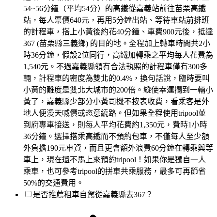
54~56分鐘（平均54分）的高鐵從嘉義站前往苗栗高鐵
站，每人票價640元，再用5分鐘出站、等待車站前排班
的計程車，搭上小黃後約花40分鐘、車費900元後，抵達
367 (苗栗縣三義鄉) 的目的地。全程加上轉車時間共2小
時36分鐘，假設2位同行，高鐵加轉乘之平均每人花費為
1,540元。不過嘉義縣領有合法執照的計程車僅有300多
輛，計程車的密度為雙北的0.4%，換句話說，臨時要叫
小黃的難度是雙北大城市的200倍。縱使幸運攔到一輛小
黃了，嘉義縣少部分小黃司機不按表收費，看乘客是外
地人便漫天喊價或恣意繞路。但如果全程使用tripool並
到府專車接送，則每人平均花費約1,350元，費時1小時
36分鐘。選擇搭乘高鐵而不預約包車，不僅每人至少額
外負擔190元車資，而且更會額外浪費60分鐘在轉乘與等
車上，現在還不馬上來預約tripool！如果你是獨自一人
乘車，也可參考tripool的拼車共乘服務，最多可再節省
50%的交通費用。
是否推薦租車自駕從嘉義縣去367？