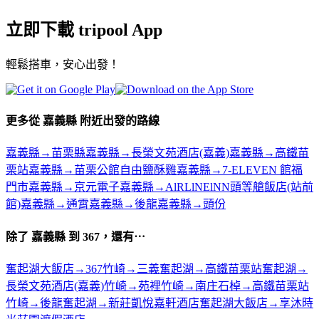
立即下載 tripool App
輕鬆搭車，安心出發！
更多從 嘉義縣 附近出發的路線
嘉義縣→苗栗縣
嘉義縣→長榮文苑酒店(嘉義)
嘉義縣→高鐵苗
栗站
嘉義縣→苗栗公館自由鹽酥雞
嘉義縣→7-ELEVEN 館福
門市
嘉義縣→京元電子
嘉義縣→AlRLlNElNN頭等艙飯店(站前
館)
嘉義縣→通霄
嘉義縣→後龍
嘉義縣→頭份
除了 嘉義縣 到 367，還有⋯
奮起湖大飯店→367
竹崎→三義
奮起湖→高鐵苗栗站
奮起湖→
長榮文苑酒店(嘉義)
竹崎→苑裡
竹崎→南庄
石棹→高鐵苗栗站
竹崎→後龍
奮起湖→新莊凱悅嘉軒酒店
奮起湖大飯店→享沐時