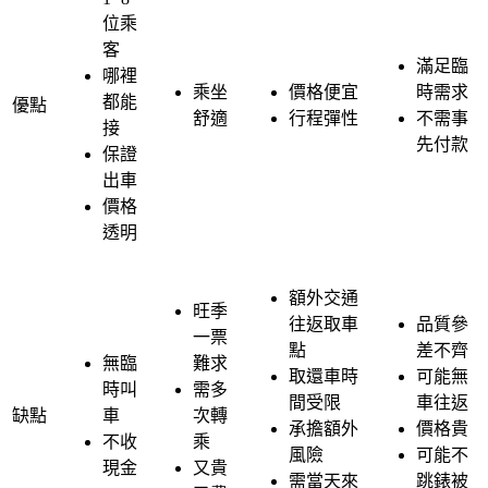
位乘
客
滿足臨
哪裡
乘坐
價格便宜
時需求
都能
優點
舒適
行程彈性
不需事
接
先付款
保證
出車
價格
透明
額外交通
旺季
往返取車
品質參
一票
點
差不齊
無臨
難求
取還車時
可能無
時叫
需多
間受限
車往返
缺點
車
次轉
承擔額外
價格貴
不收
乘
風險
可能不
現金
又貴
需當天來
跳錶被