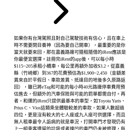
如果你有台灣駕照且對自己駕駛技術有信心，且在車上
時不需要閉目養神（因為要自己開車），最重要的是你
當天就要來回，那在嘉義路邊可隨租隨借的iRent應該是
你最便宜選擇。註冊完iRent的app後，可以每小時
$115~205承租小轎車，每公里再額外加收$3.2，從嘉義
縣（竹崎鄉）到367的花費預估為$1,900~2,450（金額差
異來自於平假日、車款差異、抵達目的地後多久原路返
回），雖已將eTag和可能的每小時40元路邊停車費用預
估進去，但額外的汽車保險與可能的罰單都需自付。再
者，和運的iRent只提供最基本的車型，如Toyota Yaris、
Prius C、Vios這類乘坐體驗較差的車款，如果人數超過
四位，更是沒有較大的七人座或九人座可供選擇，而且
無人租車最令人詬病的就是車況，打開車門才發現仍有
上一組乘客遺留的垃圾或者撞凹的車門仍未被修理，每