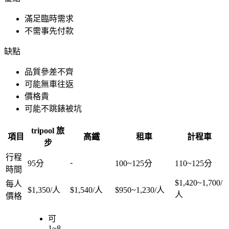
滿足臨時需求
不需事先付款
缺點
品質參差不齊
可能無車往返
價格貴
可能不跳錶被坑
tripool 旅
項目
高鐵
租車
計程車
步
行程
-
95分
100~125分
110~125分
時間
$1,420~1,700/
每人
$1,350/人
$1,540/人
$950~1,230/人
人
價格
可
1~8