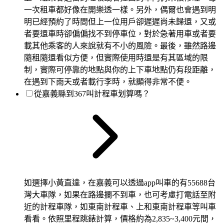
一次租車都好像在開樂透一樣。另外，偶爾也會遇到明
明已經預約了時間但上一位用戶卻遲遲尚未歸還，又或
者要還車時卻偏偏找不到停車位，對於急著用車或者要
載其他乘客的人來說就有不小的風險。最後，雖然路邊
隨租隨還看似方便，但實際使用時還是有其區域的限
制，實際可停靠的地點與你的上下車地點仍有段距離，
在遇到下雨天或者載行李時，就顯得非常不便。
從嘉義縣到367叫計程車划算嗎？
如選擇小黃直達，在嘉義可以透過app叫車的有55688台
灣大車隊，如果在路邊攔不到車，也可考慮打電話至附
近的計程車隊，如東南計程車、上和東南計程車等叫車
看看。依照里程跳錶計算，價格約為2,835~3,400元間，