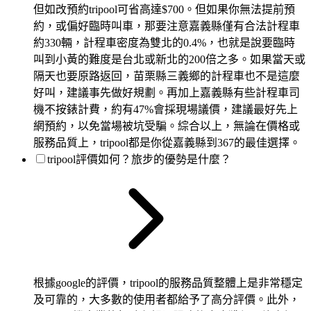
但如改預約tripool可省高達$700。但如果你無法提前預
約，或偏好臨時叫車，那要注意嘉義縣僅有合法計程車
約330輛，計程車密度為雙北的0.4%，也就是說要臨時
叫到小黃的難度是台北或新北的200倍之多。如果當天或
隔天也要原路返回，苗栗縣三義鄉的計程車也不是這麼
好叫，建議事先做好規劃。再加上嘉義縣有些計程車司
機不按錶計費，約有47%會採現場議價，建議最好先上
網預約，以免當場被坑受騙。綜合以上，無論在價格或
服務品質上，tripool都是你從嘉義縣到367的最佳選擇。
tripool評價如何？旅步的優勢是什麼？
根據google的評價，tripool的服務品質整體上是非常穩定
及可靠的，大多數的使用者都給予了高分評價。此外，