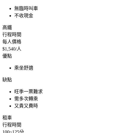
無臨時叫車
不收現金
高鐵
行程時間
每人價格
$1,540/人
優點
乘坐舒適
缺點
旺季一票難求
需多次轉乘
又貴又費時
租車
行程時間
100~125分