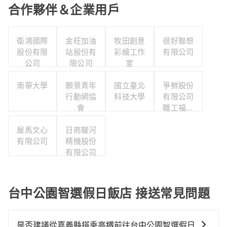
合作夥伴＆企業用戶
衛鴻國際
金旺加油
牧田創意
很好聯想
股份有限
站股份有
彩繪工作
有限公司
公司
限公司
室
南華大學
願景青年
國立臺北
爭鮮股份
行動網協
科技大學
有限公司
會
職工福利
委員會
屋馬文心
日商駿河
有限公司
精機股份
有限公司
台中公園智選假日飯店 接送常見問題
是否建議從嘉義縣搭乘高鐵前往台中公園智選假日