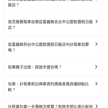
飯店？
若要從嘉義縣搭高鐵前往台中公園智選假日飯店，高鐵
省時、較貴，且難叫計程車前往高鐵站！從最早06:21一
是否推薦租車自駕從嘉義縣去台中公園智選假日飯
直到23:27，嘉義-台中一天最多有60班次高鐵可搭乘。
店？
假設從嘉義縣竹崎鄉前往最靠近的嘉義高鐵站，叫一輛
如果你考慮租車自駕，很不幸的，嘉義縣境內沒多少間
計程車花費約900元、車程約45分鐘。抵達高鐵站後，
租車公司可選，甚至離你所在位置甚遠，如果不想額外
步行進站、現場購票並於月台排隊的時間約15分鐘，再
從嘉義縣到台中公園智選假日飯店叫計程車划算
花時間搭車前往鄰近市區租車，也不想花2,975元叫計程
乘坐22~35分鐘（平均28分）的高鐵從嘉義站前往台中
嗎？
車前往台中公園智選假日飯店，tripool直達專車就是你
高鐵站，每人票價380元，再用10分鐘出站、等待車站
如選擇小黃直達，在嘉義可以透過app叫車的有55688台
最佳選擇。
前排班的計程車，搭上小黃後約花25分鐘、車費300元
灣大車隊，如果在路邊攔不到車，也可考慮打電話至附
後，抵達台中公園智選假日飯店 (台中市中區) 的目的
如果親子出遊，搭旅步適合嗎？
近的計程車隊，如上和東南計程車、東南計程車等叫車
地。全程加上轉車時間共2小時3分鐘，假設3位同行，高
適合的，另外旅步也特別為您心愛的寶貝準備了兒童座
看看。依照里程跳錶計算，價格約為2,975~3,600元間，
鐵加轉乘之平均每人花費為780元。不過嘉義縣領有合法
椅及兒童用增高墊供您選購(租借300元/個)，讓您和孩子
但如改預約tripool可省高達$1,500。但如果你無法提前
包車、計程車和白牌車資的價格差異與優缺點比
執照的計程車僅有300多輛，計程車的密度為雙北的
出遊時安全更有保障。
預約，或偏好臨時叫車，那要注意嘉義縣僅有合法計程
較？
0.4%，換句話說，臨時要叫小黃的難度是雙北大城市的
車約330輛，計程車密度為雙北的0.4%，也就是說要臨
200倍。縱使幸運攔到一輛小黃了，嘉義縣少部分小黃司
包車、計程車或白牌車。主要價格差異和優缺點如下： -
時叫到小黃的難度是台北或新北的200倍之多。再加上嘉
機不按表收費，看乘客是外地人便漫天喊價或恣意繞
包車：優點是搭乘舒適可以根據自己的需求安排時間和
義縣有些計程車司機不按錶計費，約有47%會採現場議
計程車包車一天價格怎麼算？和旅步相比誰比較划
路。但如果全程使用tripool並到府專車接送，則每人平