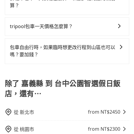
地點上車較客製化。此外，司機還會提供各種旅遊建議
價，建議最好先上網預約，以免當場被坑受騙。綜合以
算？
均花費約710元，費時2小時19分鐘。長距離移動確實搭
與資訊。長途接送價格比計程車車資更優惠。 - 計程
上，無論在價格或服務品質上，tripool都是你從嘉義縣
乘高鐵可以比坐車快16分鐘，但卻要額外支出約210元
計程車包車的價格通常根據時間或距離計算，包車的價
車：優點是24小時隨叫隨到，價格按錶計費，但若遇交
到台中公園智選假日飯店的最佳選擇。
的交通費，所以對於不是這麼趕時間的人來說，預約
格通常是根據時間或距離來計算，而且在不同城市和地
通塞車時亦會加收延遲費用，一般屬短程接駁為主。 -
tripool包車一天價格怎麼算？
tripool還是比較划算的。如果你僅有兩位乘車，也可參
區，價格可能有所不同。另外，計程車包車價格也可能
白牌車：優點是價格相對較低，有的還可喊價。但安全
考tripool的拼車共乘服務，最多可再節省50%的交通費
因包車費用會隨著您選用2-12小時不等的包車時數、所
會因為交通狀況等因素而有所變動。因此，在預定包車
性和服務質量無法保障，需要自行承擔風險，遇到狀況
用。
需行程的公里數及車型而有所不同，建議可以直接上旅
之前，最好先詢問清楚具體價格和注意事項。相比之
事後也無法申訴退費。
包車自由行時，如果臨時想更改行程到山區也可以
步官網一鍵查價，即時試算您包車費用，清楚透明，且
下，旅步的包車服務價格相對更為透明和具體，一般是
嗎？要加錢？
無隱藏費用。
按照包車時間和里程、車型來計費，價格在網站上公開
可以的，當您的旅程需要穿越山區或是高海拔地區時，
透明，方便客戶可以更加準確地了解行程所需時間和費
旅步可能會根據行經的路線是否超過海拔1500公尺來進
用。
行額外的費用收取。但是，這些費用會在您下訂單後、
除了 嘉義縣 到 台中公園智選假日飯
出發前先與您進行確認，確保您明確知道所有的費用。
店，還有⋯
我們會透過Email的方式向您說明收費細節，讓您能更放
心地享受旅步為您提供的服務。
from NT$
2450
從
新北市
from NT$
2300
從
桃園市