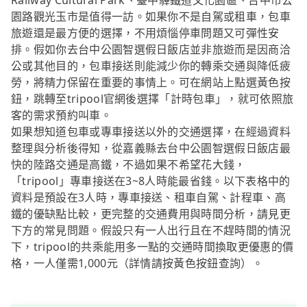
Railway Cultural Park、臺中驛鐵道文化園區、台中市公
園路觀光玉市是值得一訪。如果你不是自駕或租車，包車
旅遊還是最方便的選擇，不用煩惱停車問題又可彈性安
排。假如你去台中公園智選假日飯店並非旅遊而是因商洽
公或其他目的，包車接送則能減少你的轉乘交通與降低疲
勞，將精力保留在重要的事情上。可在網站上點選黃色按
鈕，跳轉至tripool官網後選擇「計時包車」，就可依照旅
客的需求預約叫車。
如果想知道包車或專車接送以外的交通選擇，在經過資料
整理與分析後得知，從嘉義縣去台中公園智選假日飯店最
快的陸路交通是高鐵，不過如果不希望花大錢，
「tripool」專車接送在3~8人時能最省錢。以下表格中的
資料是預設在3人時，專車接送、租車自駕、計程車、高
鐵的優缺點比較，更完整的交通費用與時間分析，請見更
下方的常見問題。假設只有一人出行且在不趕時間的情況
下，tripool的共乘能用多一點的交通時間換取更優惠的價
格，一人僅需1,000元（詳情請按黃色按鈕查詢）。