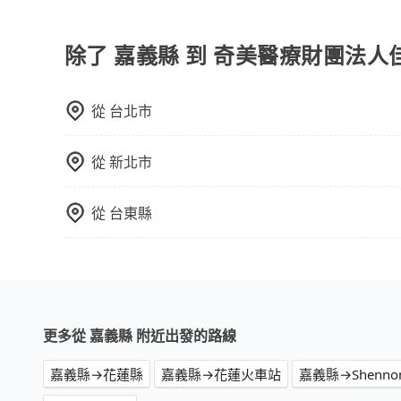
旅步所使用的是符合政府法規的租賃車，車牌以白
為旅步貴賓服務用車。與一些私家車充當營業用車
關法規。
除了 嘉義縣 到 奇美醫療財團法
從
台北市
從
新北市
從
台東縣
更多從 嘉義縣 附近出發的路線
嘉義縣→花蓮縣
嘉義縣→花蓮火車站
嘉義縣→Shennong