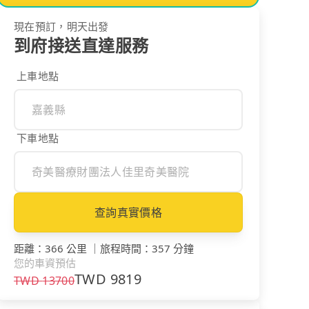
現在預訂，明天出發
到府接送直達服務
上車地點
下車地點
查詢真實價格
距離
：
366 公里
｜
旅程時間
：
357 分鐘
您的車資預估
TWD
9819
TWD
13700