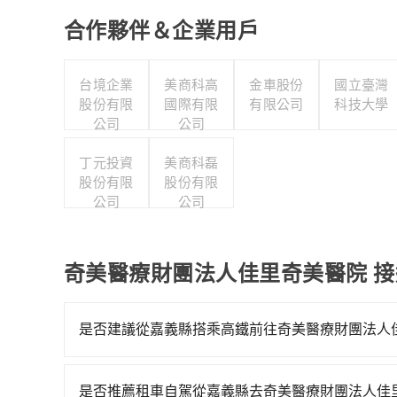
合作夥伴＆企業用戶
台境企業
美商科高
金車股份
國立臺灣
股份有限
國際有限
有限公司
科技大學
公司
公司
丁元投資
美商科磊
股份有限
股份有限
公司
公司
奇美醫療財團法人佳里奇美醫院 
是否建議從嘉義縣搭乘高鐵前往奇美醫療財團法人
若要從嘉義縣搭高鐵前往奇美醫療財團法人佳里奇
06:21一直到22:02，嘉義-南港一天最多有5
是否推薦租車自駕從嘉義縣去奇美醫療財團法人佳