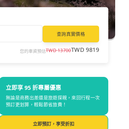
查詢真實價格
TWD
9819
TWD
13700
您的車資預估
立即享 95 折專屬優惠
無論是商務出差還是旅遊探親，來回行程一次
預訂更划算，輕鬆節省旅費！
立即預訂，享受折扣