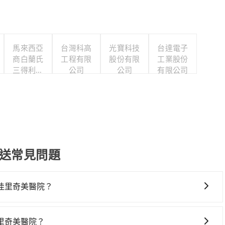
馬來西亞
台灣科高
光寶科技
台達電子
商白蘭氏
工程有限
股份有限
工業股份
三得利股
公司
公司
有限公司
份有限公
司台灣分
公司
接送常見問題
佳里奇美醫院？
美醫院，高鐵較貴、費時，且難叫計程車前往高鐵站！從最早
7班次高鐵可搭乘。假設從嘉義縣太保市步行或搭乘公車前往嘉義高
里奇美醫院？