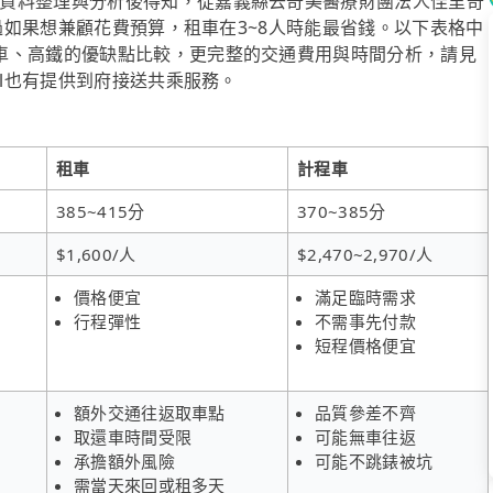
資料整理與分析後得知，從嘉義縣去奇美醫療財團法人佳里奇
不過如果想兼顧花費預算，租車在3~8人時能最省錢。以下表格中
車、高鐵的優缺點比較，更完整的交通費用與時間分析，請見
ol也有提供到府接送共乘服務。
租車
計程車
385~415分
370~385分
$1,600/人
$2,470~2,970/人
價格便宜
滿足臨時需求
行程彈性
不需事先付款
短程價格便宜
額外交通往返取車點
品質參差不齊
取還車時間受限
可能無車往返
承擔額外風險
可能不跳錶被坑
需當天來回或租多天