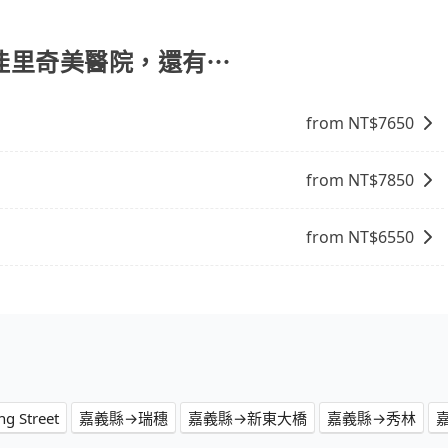
底黑字的「R」開頭，受車隊嚴格管理及審核後才可入隊，成
違法接載的「白牌車」不同。旅步所使用的車輛合法且符合相
人佳里奇美醫院，還有⋯
from NT$
7650
from NT$
7850
from NT$
6550
 Street
嘉義縣→瑞穗
嘉義縣→新東大橋
嘉義縣→秀林