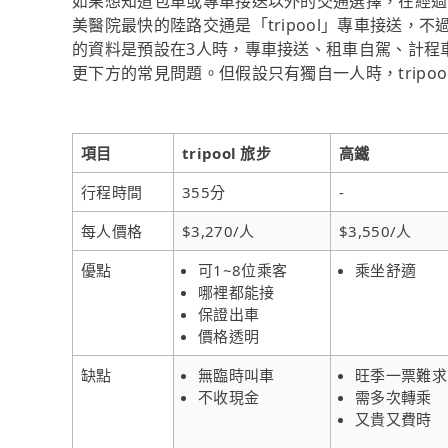
如果想知道包車或專車接送以外的交通選擇，在經過
美醫院最快的陸路交通是「tripool」專車接送，
的資料是預設在3人時，專車接送、租車自駕、計程
更下方的常見問題。但假設只有獨自一人時，tripo
項目
tripool 旅步
高鐵
行程時間
355分
-
每人價格
$3,270/人
$3,550/人
優點
可1~8位乘客
乘坐舒適
哪裡都能接
保證出車
價格透明
缺點
無臨時叫車
旺季一票難求
不收現金
需多次轉乘
又貴又費時