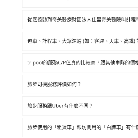
鐵站，接著在站內購買高鐵票、通過閘口、並在月台上
如你有駕照又不排斥自駕，且又不需要利用移動的
鐘（平均100分）的高鐵從嘉義站前往南港高鐵站，
小客車租賃。一般租車以天為單位，小轎車如Toyota Alt
程車，搭上小黃後約花320分鐘、車費7,300元後
從嘉義縣到奇美醫療財團法人佳里奇美醫院叫計程
Hyundai Starex或Volkswagen T5，一
地。全程加上轉車時間共7小時22分鐘，假設3位同
如選擇小黃直達，在嘉義可以透過app叫車的有55
（每小時約40元）、保險費、罰單另計多數租車合約
合法執照的計程車僅有300多輛，計程車的密度為雙
港新港萬通計程車等叫車看看。依照里程跳錶計算，價格
100~2,000元不等的費用。由於絕大多數的租
200倍。縱使幸運攔到一輛小黃了，嘉義縣少部分
包車、計程車、大眾運輸 (如：客運、火車、高鐵)
330輛，計程車密度為雙北的0.4%，也就是說要
保市）與奇美醫療財團法人佳里奇美醫院，預計的小轎車
路。但如果全程使用tripool並到府專車接送，則每
在選擇交通方式時，您可依下列建議的考慮因素做
天也要原路返回，花蓮縣瑞穗鄉的計程車也不是這
便宜，但如果你當天只需要單程前往，隔天或多天
不預約包車，不僅每人至少額外負擔280元車資，
程車最貴，而大眾運輸通常較便宜。 行程：需多
按錶計費，約有47%會採現場議價，建議最好先上
住家/辦公室/起點還有段路，且須配合車行營業時
tripool的服務C/P值真的比較高？跟其他車隊的
約tripool！如果你僅有兩位乘車，也可參考tri
且不介意耗時轉乘可選大眾運輸或較貴的計程車。
佳里奇美醫院的跳表小黃可能較為便宜，但當你們
鐘做簽約與車體檢查，甚至還要先自行加滿油，如
在服務品質許可下，乘客當然希望價格越便宜越好
也比較便宜，人數少可搭乘大眾運輸或計程車。 
tripool的九人座廂型車最高可省$2,200。
風險可謂不小。
的台灣大車隊、大都會、LINE Taxi、Uber
可選用大眾運輸。 便利性：需要便利性和方便性
旅步司機服務評價如何？
KKDAY、KLOOK、叫車吧等。tripool旅
輸。
在 Google 上關於旅步的評論中，許多人都給
包括嘉義縣去奇美醫療財團法人佳里奇美醫院），全
程更加順暢和舒適。」
提供專車到府服務，是絕大多數乘客出行的最佳選
旅步服務跟Uber有什麼不同？
tripool 旅步具備以下特色： (1) 採事前預約制。
區。 (4) 有較為嚴謹的乘車時間與取消政策。
旅步使用的「租賃車」跟坊間用的「白牌車」有什