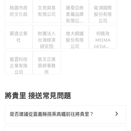
桃園市政
文苑貿易
薩摩亞商
衛鴻國際
府文化局
有限公司
普羅品牌
股份有限
有限公司
公司
台灣分公
廣達企業
財團法人
煌大鋼鐵
司
何曉玫
社
台灣經濟
股份有限
MEIMA
研究院
公司
GEDANC
E舞團
龍霆科技
張文正建
企業有限
築師事務
公司
所
將貴里 接送常見問題
是否建議從嘉義縣搭乘高鐵前往將貴里？
從嘉義搭高鐵去將貴里絕非最佳選擇，高鐵較貴、費