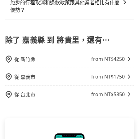
中長程提供最優惠的價格。 (3) 全台服務，不分城市與郊
不限單程或來回。
旅步的行程取消和退款政策跟其他業者相比有什麼
就有不小的風險。最後，雖然路邊隨租隨還看似方便，
tripool！如果你僅有兩位乘車，也可參考tripool的拼車
區。 (4) 有較為嚴謹的乘車時間與取消政策。
優勢？
但實際使用時還是有其區域的限制，實際可停靠的地點
共乘服務，最多可再節省50%的交通費用。
與你的上下車地點仍有段距離，在遇到下雨天或者載行
當您需要取消旅行行程時，旅步提供比其他業者更具彈
李時，就顯得非常不便。
性的取消政策，以給予乘客更多的保障和方便。只需在
用車前一天的凌晨六點前完成取消訂單作業，旅步就承
除了 嘉義縣 到 將貴里，還有⋯
諾會無條件全額退款，讓乘客感到安心之餘，降低風險
的同時也確保乘客的權益。
from NT$
4250
從
新竹縣
from NT$
1750
從
嘉義市
from NT$
5850
從
台北市