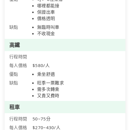
哪裡都能接
保證出車
價格透明
缺點
無臨時叫車
不收現金
高鐵
行程時間
每人價格
$580/人
優點
乘坐舒適
缺點
旺季一票難求
需多次轉乘
又貴又費時
租車
行程時間
50~75分
每人價格
$270~430/人