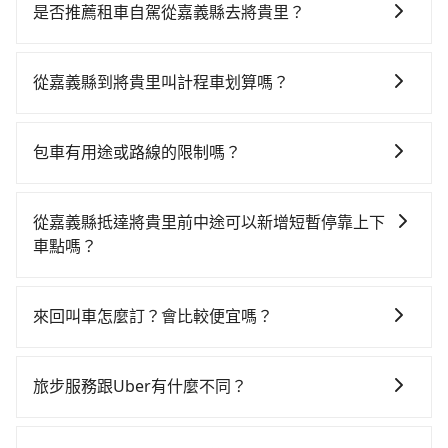
時、轉車麻煩，且難叫計程車前往高鐵站！嘉義-台南雖
是否推薦租車自駕從嘉義縣去將貴里？
然一天最多時有60班車次，從最早06:59到23:30，過了
如果你有台灣駕照且對自己駕駛技術有信心，且需要絕
末班車到清晨的時段，還是要找其他交通方案。假設從
對的時間彈性，最重要的是你當天就要來回，那在嘉義
嘉義縣太保市步行或搭乘公車前往嘉義高鐵站，接著在
從嘉義縣到將貴里叫計程車划算嗎？
路邊可隨租隨借的iRent應該是你最便宜選擇。註冊完
站內購買高鐵票、通過閘口、並在月台上等待列車的到
如選擇小黃直達，在嘉義可以透過app叫車的有55688台
iRent的app後，可以每小時$115~205承租小轎車，每
來，大概又過了15分鐘，再乘坐16~18分鐘（平均17
灣大車隊，如果在路邊攔不到車，也可考慮打電話至北
公里再額外加收$3.2，從嘉義縣（太保市）到將貴里的
分）的高鐵從嘉義站前往台南高鐵站，每人票價280元，
包車有用途或路線的限制嗎？
港新港萬通計程車等叫車看看。依照里程跳錶計算，價
花費預估為$800~1,300（金額差異來自於平假日、車款
再用5分鐘出站、等待車站前排班的計程車，搭上小黃後
不管是從嘉義縣前往將貴里或是全台灣任何地方，只要
格約為1,015~1,200元間。不過嘉義縣僅有合法計程車約
差異、抵達目的地後多久原路返回），雖已將eTag和可
約花50分鐘、車費900元後，抵達將貴里 (台南市將軍區)
是長途交通且途中遵守台灣法律，無論是清明掃墓、包
330輛，計程車密度為雙北的0.4%，也就是說要臨時叫
能的每小時40元路邊停車費用預估進去，但額外的汽車
從嘉義縣抵達將貴里前中途可以新增短暫停靠上下
的目的地。全程加上轉車時間共1小時27分鐘，假設3位
車旅遊、參加喜宴/喪禮、就醫回診、登山露營、學生搬
到小黃的難度是台北或新北的200倍之多。如果當天或隔
保險與可能的罰單都需自付。再者，和運的iRent只提供
車點嗎？
同行，高鐵加轉乘之平均每人花費為580元。不過嘉義縣
家、投票返鄉、商務出差、貴賓來訪、寵物檢疫、預約
天也要原路返回，台南市將軍區的計程車也不是這麼好
最基本的車型，如Toyota Yaris、Prius C、Vios這類乘
領有合法執照的計程車僅有300多輛，計程車的密度為雙
tripool有提供多點上下車接送服務，線上預約從嘉義縣
叫車、機場接送、定期洗腎、包月上下班，或者任何跨
叫，建議事先做好規劃。再加上嘉義縣有些計程車司機
坐體驗較差的車款，如果人數超過四位，更是沒有較大
北的0.4%，換句話說，臨時要叫小黃的難度是雙北大城
前往將貴里的途中可備註加點。每個加點位置，前後額
縣市接送的需求，tripool都能滿足你。乘車前一天下午
不按錶計費，約有47%會採現場議價，建議最好先上網
來回叫車怎麼訂？會比較便宜嗎？
的七人座或九人座可供選擇，而且無人租車最令人詬病
市的200倍。縱使幸運攔到一輛小黃了，嘉義縣少部分小
外里程數5公里內加收200元。雖然可能有些路線完全順
五點以前完成預約，隔天保證出車。如需公司報帳打統
預約，以免當場被坑受騙。雖然嘉義縣到將貴里的跳表
的就是車況，打開車門才發現仍有上一組乘客遺留的垃
黃司機不按表收費，看乘客是外地人便漫天喊價或恣意
為了乘客未來可能的訂單修改或取消，每筆訂單只含一
路，但是司機多點停靠就會有額外的等待時間，收取額
編，在結帳時可以受理，並於乘車後一週內寄出電子收
小黃可能較為便宜，但仍有臨時攔不到車以及計程車司
圾或者撞凹的車門仍未被修理，每一次租車都好像在開
繞路。但如果全程使用tripool並到府專車接送，則每人
趟車的資訊，所以如果需要來回叫車，請分兩筆訂單預
外費用是必要的補償。
據。
旅步服務跟Uber有什麼不同？
機不跳錶計費的風險，如你們人數在五人以上，分坐兩
樂透一樣。另外，偶爾也會遇到明明已經預約了時間但
平均花費約580元，費時43分鐘。選擇搭乘高鐵而不預
定。至於價格已經市場最優惠，並無特別針對來回車趟
台計程車就不太方便，反而能事先預約且品質穩定的
上一位用戶卻遲遲尚未歸還，又或者要還車時卻偏偏找
約包車，不僅每人至少額外負擔0元車資，而且更會額外
tripool 旅步具備以下特色： (1) 採事前預約制。 (2) 在
做額外折扣，但如果手上有優惠代碼，歡迎直接使用，
tripool，可能更適合你。
不到停車位，對於急著用車或者要載其他乘客的人來說
浪費44分鐘在轉乘與等車上，現在還不馬上來預約