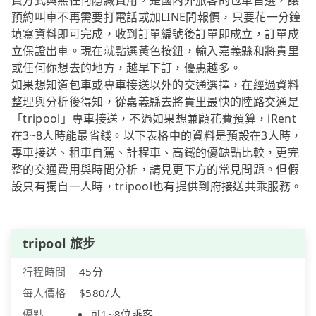
費方式與無任何隱藏費用，是國內外旅客的包車首選，讓
預約叫車不再需要打電話或加LINE問報價，只要花一分鐘
填寫資料即可完成，收到訂單編號後訂單即成立，訂單成
立保證出車。現在就點選黃色按鈕，輸入嘉義縣和將貴里
或任何你想去的地方，越早下訂，優惠越多。
如果想知道包車或專車接送以外的交通選擇，在經過資料
整理與分析後得知，從嘉義縣去將貴里最快的陸路交通是
「tripool」專車接送，不過如果想兼顧花費預算，iRent
在3~8人時能最省錢。以下表格中的資料是預設在3人時，
專車接送、租車自駕、計程車、高鐵的優缺點比較，更完
整的交通費用與時間分析，請見更下方的常見問題。但假
設只有獨自一人時，tripool也有提供到府接送共乘服務。
tripool 旅步
行程時間
45分
每人價格
$580/人
優點
可1~8位乘客