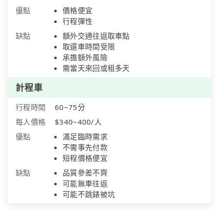
優點
價格便宜
行程彈性
缺點
額外交通往返取車點
取還車時間受限
承擔額外風險
需當天來回或租多天
計程車
行程時間
60~75分
每人價格
$340~400/人
優點
滿足臨時需求
不需事先付款
短程價格便宜
缺點
品質參差不齊
可能無車往返
可能不跳錶被坑