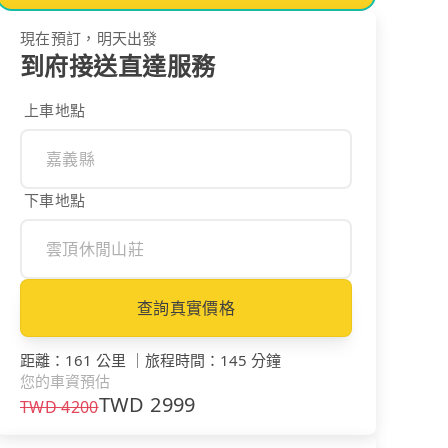
現在預訂，明天出發
到府接送直達服務
上車地點
下車地點
查詢真實價格
距離
：
161 公里
｜
旅程時間
：
145 分鐘
您的車資預估
TWD
2999
TWD
4200