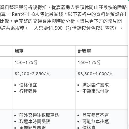
資料整理與分析後得知，從嘉義縣去雲頂休閒山莊最快的陸路
預算，iRent在1~8人時能最省錢。以下表格中的資料是預設在1
比較，更完整的交通費用與時間分析，請見更下方的常見問
接送共乘服務，一人只要$1,500（詳情請按黃色按鈕查詢）。
租車
計程車
150~175分
160~175分
$2,200~2,850/人
$3,300~4,000/人
價格便宜
滿足臨時需求
行程彈性
不需事先付款
額外交通往返取車點
品質參差不齊
取還車時間受限
可能無車往返
承擔額外風險
價格貴