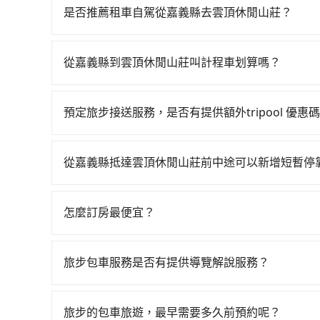
到末班車23:39，雲林-台中一天最多僅28班次
是否推薦租車自駕從嘉義縣去雲頂休閒山莊？
從嘉義縣大林鎮前往最靠近的雲林高鐵站，叫一輛計
如果你有台灣駕照且對自己駕駛技術有信心，且在
站、現場購票並於月台排隊的時間約15分鐘，再乘坐
天就要來回，那在嘉義路邊可隨租隨借的iRent應該
每人票價230元，再用10分鐘出站、等待車站前排班
從嘉義縣到雲頂休閒山莊叫計程車划算嗎？
$115~205承租小轎車，每公里再額外加收$3.
雲頂休閒山莊 (南投縣仁愛鄉) 的目的地。全程加上
如選擇小黃直達，在嘉義可以透過app叫車的有55
$2,200~2,850（金額差異來自於平假日、車款
元。不過嘉義縣領有合法執照的計程車僅有300多輛
近的計程車隊，如慈嘉計程汽車、佳林計程汽車、
時40元路邊停車費用預估進去，但額外的汽車保險與
難度是雙北大城市的200倍。縱使幸運攔到一輛小
預定旅步接送服務，是否有提供額外tripool 優惠
3,295~4,000元間，但如改預約tripool可省
車型，如Toyota Yaris、Prius C、Vio
漫天喊價或恣意繞路。但如果全程使用tripool並到
旅步有針對已訂購去程，但也有回程需求的乘客提
義縣僅有合法計程車約330輛，計程車密度為雙北的
或九人座可供選擇，而且無人租車最令人詬病的就
擇搭乘高鐵而不預約包車，不僅至少額外負擔930
價錢更優惠」，即可獲取回程95折折價券，供您預
倍之多。如果當天或隔天也要原路返回，雲頂休閒
的車門仍未被修理，每一次租車都好像在開樂透一
從嘉義縣抵達雲頂休閒山莊前中途可以新增短暫停
馬上來預約tripool！
加上嘉義縣有些計程車司機不按錶計費，約有47%
遲遲尚未歸還，又或者要還車時卻偏偏找不到停車
tripool有提供多點上下車接送服務，線上預約
合以上，無論在價格或服務品質上，tripool都
險。最後，雖然路邊隨租隨還看似方便，但實際使
後額外里程數5公里內加收200元。雖然可能有些
怎麼訂房最便宜？
點仍有段距離，在遇到下雨天或者載行李時，就顯
額外費用是必要的補償。
現在旅客預訂飯店已經很少透過旅行社，大多是透過OTA (
區、價位、人數、特殊需求來搜尋適合的旅店與房型
旅步包車服務是否有提供導覽解說服務？
或者使用特定的信用卡，還可以累積點數做現金回
抱歉！目前旅步的包車服務暫無提供導覽服務，如
Booking.com、Agoda.com、Hotels.com
booking@tripool.app聯繫我們，將有專人
就完成，事先不用電話確認空房，事後也不用告知
旅步的包車旅遊，最早需要多久前預約呢？