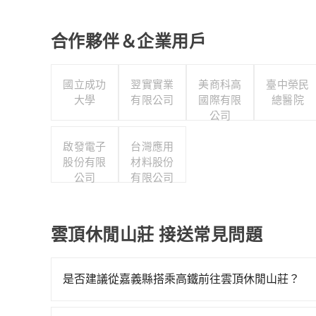
合作夥伴＆企業用戶
國立成功
翌實實業
美商科高
臺中榮民
大學
有限公司
國際有限
總醫院
公司
啟發電子
台灣應用
股份有限
材料股份
公司
有限公司
雲頂休閒山莊 接送常見問題
是否建議從嘉義縣搭乘高鐵前往雲頂休閒山莊？
若要從嘉義縣搭高鐵前往雲頂休閒山莊，高鐵較貴、