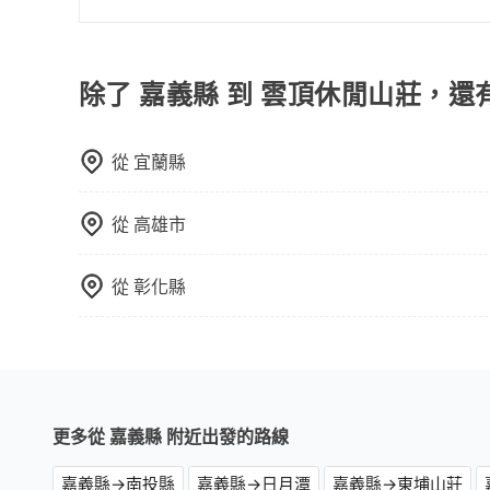
的飯店，有可能再多平台同時上架而發生超賣的現
當您的行程確定後，建議盡早預訂包車服務，因為
選擇評分高、評論多的飯店，不然就是還要再人工
不妨趁早訂購，享受更划算的價格。
打電話問的價格可能比民宿訂房網來得便宜，但缺
除了 嘉義縣 到 雲頂休閒山莊，還
這些瑣碎的事，台灣本土的AsiaYo或者國際Airbn
從
宜蘭縣
從
高雄市
從
彰化縣
更多從 嘉義縣 附近出發的路線
嘉義縣→南投縣
嘉義縣→日月潭
嘉義縣→東埔山莊