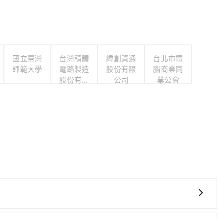
國立臺灣
台灣積體
緯創資通
台北市電
師範大學
電路製造
股份有限
腦商業同
股份有限
公司
業公會
公司
費時，且難叫計程車前往高鐵站！不過從最早一班車06:34