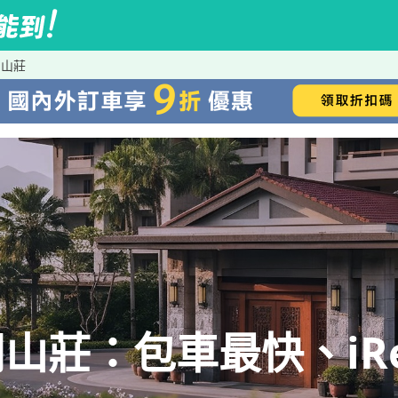
閒山莊
山莊：包車最快、iRe