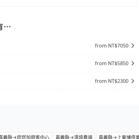
象，便有可能到了現場卻沒房可住的窘境，所以在預定時要不
旅步提供早鳥優惠，您越早預訂就能享有更優惠的價格。所以
電話與飯店確認。預訂民宿方面，如不怕麻煩，有些時候直接
點就是多數要匯款並再人工確認。假如不介意多花一點錢省下
有⋯
b都值得推薦。
from NT$
7050
from NT$
5850
from NT$
2300
嘉義縣→塔塔加遊客中心
嘉義縣→清境農場
嘉義縣→上東埔停