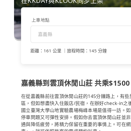
在KKDAY與KLOOK同步上架
上車地點
距離
：
161 公里
｜
旅程時間
：
145 分鐘
嘉義縣到雲頂休閒山莊 共乘$1500
在從嘉義縣前往雲頂休閒山莊的145分鐘路上，有
區，但如想盡快入住飯店/民宿，在辦好check-i
國立臺灣大學山地實驗農場梅峰本場是值得一訪。如
停車問題又可彈性安排。假如你去雲頂休閒山莊並非
通與降低疲勞，將精力保留在重要的事情上。可在網站