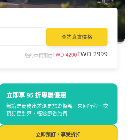
查詢真實價格
TWD
2999
TWD
4200
您的車資預估
立即享 95 折專屬優惠
無論是商務出差還是旅遊探親，來回行程一次
預訂更划算，輕鬆節省旅費！
立即預訂，享受折扣