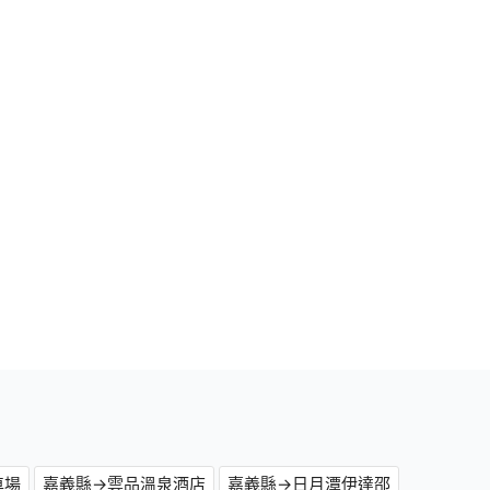
車場
嘉義縣→雲品溫泉酒店
嘉義縣→日月潭伊達邵