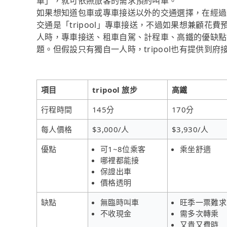
車」，就可依照旅客的需求預約叫車。
如果想知道包車或專車接送以外的交通選擇，在經過
交通是「tripool」專車接送，不過如果想兼顧花費
人時，專車接送、租車自駕、計程車、高鐵的優缺點
題。但假設只有獨自一人時，tripool也有提供到府
項目
tripool 旅步
高鐵
行程時間
145分
170分
每人價格
$3,000/人
$3,930/人
優點
可1~8位乘客
乘坐舒適
哪裡都能接
保證出車
價格透明
缺點
無臨時叫車
旺季一票難求
不收現金
需多次轉乘
又貴又費時