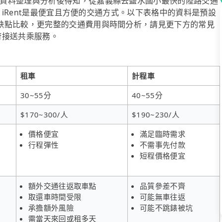
資料整理與分析後得知，從嘉義縣去鹽水國小最快的陸路交通
算，iRent是最便宜且方便的交通方式。以下表格中的資料是預設
缺點比較，更完整的交通費用與時間分析，請見更下方的常見
到府接送共乘服務。
租車
計程車
30~55分
40~55分
$170~300/人
$190~230/人
價格便宜
滿足臨時需求
行程彈性
不需事先付款
短程價格便宜
額外交通往返取車點
品質參差不齊
取還車時間受限
可能無車往返
承擔額外風險
可能不跳錶被坑
需當天來回或租多天