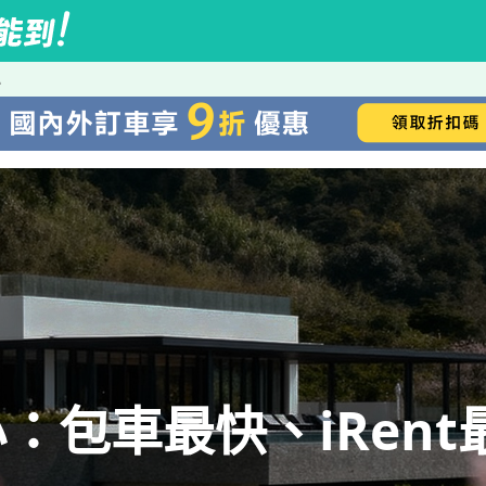
小
：包車最快、iRent