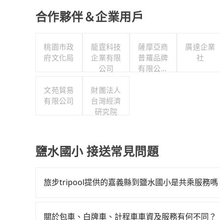
合作夥伴＆企業用戶
桃園市政
龍霆科技
薩摩亞商
廣達企業
府文化局
企業有限
普羅品牌
社
公司
有限公司
台灣分公
文苑貿易
財團法人
司
有限公司
台灣經濟
研究院
鹽水國小 接送常見問題
旅步tripool提供的嘉義縣到鹽水國小是共乘服務嗎
tripool除了共乘拼車服務外，也有包車到府接
司機以外，從上車到下車期間，都不會再有其他陌
關於包車、白牌車、計程車車資及服務有何不同？