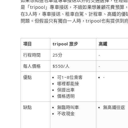
如果想知道包車或專車接送以外的交通選擇，在經過
是「tripool」專車接送，不過如果想兼顧花費預
在3人時，專車接送、租車自駕、計程車、高鐵的優
問題。但假設只有獨自一人時，tripool也有提供
項目
tripool 旅步
高鐵
行程時間
25分
-
每人價格
$550/人
-
優點
可1~8位乘客
-
哪裡都能接
保證出車
價格透明
缺點
無臨時叫車
無高鐵往返
不收現金