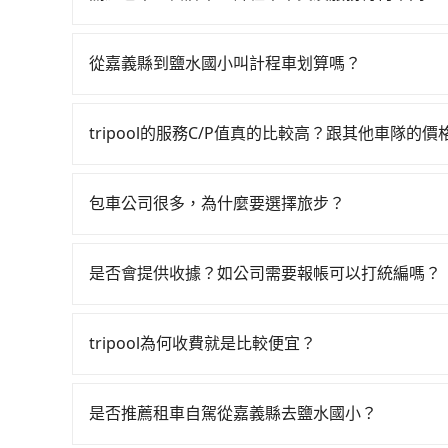
度安排，路線上會盡可能以順路為優先，載客數也
包車、白牌車、計程車三種交通方式的價格及服務
台預定時價格而定，通常愈長程價格CP值愈高。 
從嘉義縣到鹽水國小叫計程車划算嗎？
計算延遲費用，最終價格通常要下車時才知。價格
如選擇小黃直達，在嘉義可以透過app叫車的有55
不一，如行程有問題，事後無法提供客服申訴處理
港新港萬通計程車等叫車看看。依照里程跳錶計算，價
tripool的服務C/P值真的比較高？跟其他車隊的
輛，計程車密度為雙北的0.4%，也就是說要臨時叫
在服務品質許可下，乘客當然希望價格越便宜越好
要原路返回，台南市鹽水區的計程車也不是這麼好
的台灣大車隊、大都會、LINE Taxi、Uber
計費，約有47%會採現場議價，建議最好先上網預
包車公司很多，為什麼要選擇旅步？
KKDAY、KLOOK、叫車吧等。tripool旅
能較為便宜，但仍有臨時攔不到車以及計程車司機
旅步非常重視司機的審查和車輛的維護，我們的價
包括嘉義縣去鹽水國小），全台保證出車。由於有高
就不太方便，反而能事先預約且品質穩定的tripoo
供更彈性的取消訂單規定，並致力於提供高品質的
絕大多數乘客出行的最佳選擇。
是否會提供收據？如公司需要報帳可以打統編嗎？
在乘車結束後一週內，tripool都會透過第三方
付款前可以輸入公司的抬頭與統編，可向國稅局報
tripool為何收費就是比較便宜？
完全符合台灣的法律規範。
對於平常就有在使用長程專車接送服務的乘客來說，第
為司機素質比較差、車上會有煙味、或者車齡過大，但
是否推薦租車自駕從嘉義縣去鹽水國小？
顧客評分較低的司機，且車輛均要求5年內新車，