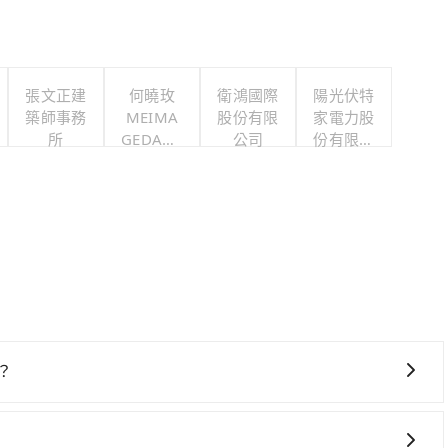
張文正建
何曉玫
衛鴻國際
陽光伏特
築師事務
MEIMA
股份有限
家電力股
所
GEDANC
公司
份有限公
E舞團
司
？
送服務，預約時都依照乘客需求做選擇。如需專車接送，車內除了
生人出現。如選擇共乘服務，則會依照其他共乘乘客做彈性調