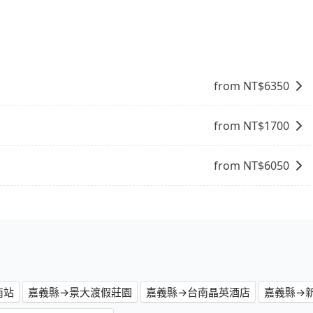
要絕對的時間彈性，最重要的是你當天就要來回，那在嘉義路
的主因來自於自行研發的AI車輛調度演算法，能有效降低空車率，
ent的app後，可以每小時$115~205承租小轎車，每公里
成本的控制，更是在傳統旺季（年假、端午、中秋、雙十等）
花費預估為$500~900（金額差異來自於平假日、車款差
不熟悉的司機或者轉單給其他車行的情況比同行更低，如此便
和可能的每小時40元路邊停車費用預估進去，但額外的汽車保
上的價格是動態的，一般來說越早預訂價格越優，且保證前一天中
的車型，如Toyota Yaris、Prius C、Vios這類乘坐
縣去鹽水國小，請儘早下訂以把握最划算的價格。
from NT$
6350
大的七人座或九人座可供選擇，而且無人租車最令人詬病的就
圾或者撞凹的車門仍未被修理，每一次租車都好像在開樂透一
一位用戶卻遲遲尚未歸還，又或者要還車時卻偏偏找不到停車
from NT$
1700
不小的風險。最後，雖然路邊隨租隨還看似方便，但實際使用
上下車地點仍有段距離，在遇到下雨天或者載行李時，就顯得
from NT$
6050
南站
嘉義縣→景大渡假莊園
嘉義縣→台南晶英酒店
嘉義縣→