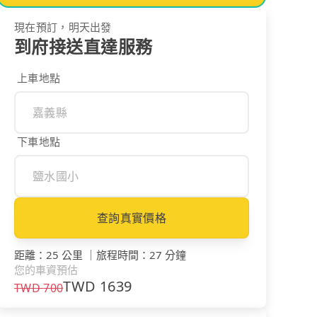
現在預訂，明天出發
到府接送直達服務
上車地點
下車地點
查詢真實價格
距離
：
25 公里
｜
旅程時間
：
27 分鐘
您的車資預估
TWD
1639
TWD
700