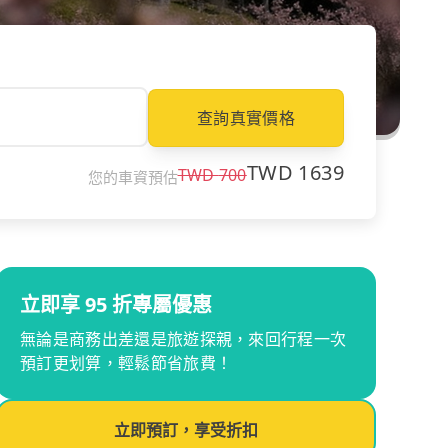
查詢真實價格
TWD
1639
TWD
700
您的車資預估
立即享 95 折專屬優惠
無論是商務出差還是旅遊探親，來回行程一次
預訂更划算，輕鬆節省旅費！
立即預訂，享受折扣