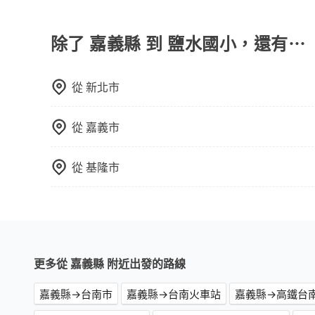
如果你有台灣駕照且對自己駕駛技術有信心，且需
口罩。tripool之所以能將價格壓在市價7~8折
邊可隨租隨借的iRent應該是你最便宜選擇。註冊完iR
也就是提高俗稱「回頭車」的比例。這不僅體現在
再額外加收$3.2，從嘉義縣（太保市）到鹽水國小的
除了 嘉義縣 到 鹽水國小，還有⋯
能用更少的司機來服務更多的旅客，意味著使用到
異、抵達目的地後多久原路返回），雖已將eTag
反應在服務品質的控管會更佳。但tripool網站
險與可能的罰單都需自付。再者，和運的iRent只提供最基本
午以前均可全額取消退費，如已經決定好要從嘉義
從
新北市
體驗較差的車款，如果人數超過四位，更是沒有較
是車況，打開車門才發現仍有上一組乘客遺留的垃
樣。另外，偶爾也會遇到明明已經預約了時間但上
從
嘉義市
位，對於急著用車或者要載其他乘客的人來說就有
時還是有其區域的限制，實際可停靠的地點與你的
從
基隆市
非常不便。
更多從 嘉義縣 附近出發的路線
嘉義縣→台南市
嘉義縣→台南火車站
嘉義縣→高鐵台