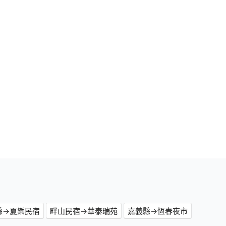
縣→夏樂民宿
畔山民宿→華泰瑞苑
嘉義縣→恆春夜市