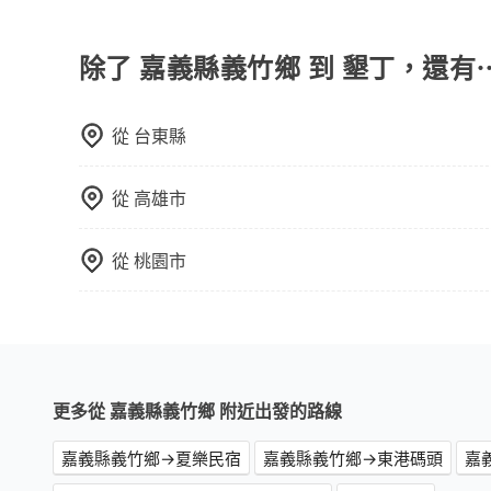
若您有外語導覽、翻譯需求，您可以先來信旅步，
輛選擇不如包車多，且大都屬短程接駁為主。
除了 嘉義縣義竹鄉 到 墾丁，還有
從
台東縣
從
高雄市
從
桃園市
更多從 嘉義縣義竹鄉 附近出發的路線
嘉義縣義竹鄉→夏樂民宿
嘉義縣義竹鄉→東港碼頭
嘉