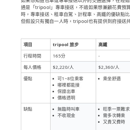
如果想知道包車或專車接送以外的交通選擇，在經過
通是「tripool」專車接送，不過如果想兼顧花費預
時，專車接送、租車自駕、計程車、高鐵的優缺點比
但假設只有獨自一人時，tripool也有提供到府接送
項目
tripool 旅步
高鐵
行程時間
165分
-
每人價格
$2,220/人
$2,360/人
優點
可1~8位乘客
乘坐舒適
哪裡都能接
保證出車
價格透明
缺點
無臨時叫車
旺季一票難求
不收現金
需多次轉乘
又貴又費時