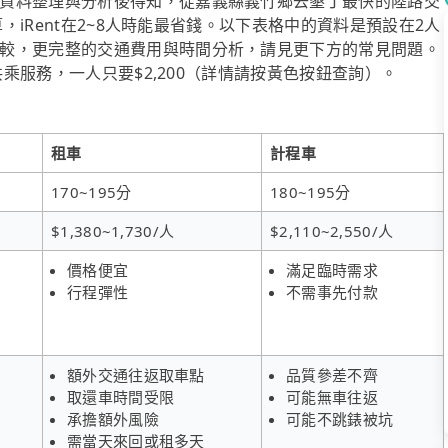
資料整理與分析後得知，從嘉義縣義竹鄉去墾丁最快的陸路交
算，iRent在2~8人時能最省錢。以下表格中的資料是預設在2人
較，更完整的交通費用與時間分析，請見更下方的常見問題。
共乘服務，一人只要$2,200（詳情請按黃色按鈕查詢）。
租車
計程車
170~195分
180~195分
$1,380~1,730/人
$2,110~2,550/人
價格便宜
滿足臨時需求
行程彈性
不需事先付款
額外交通往返取車點
品質參差不齊
取還車時間受限
可能無車往返
承擔額外風險
可能不跳錶被坑
需當天來回或租多天