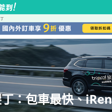
墾丁
丁：包車最快、iRen