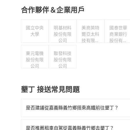
合作夥伴＆企業用戶
國立中央
明基材料
美商英特
國泰世華
大學
股份有限
爾亞太科
商業銀行
公司
技有限公
股份有限
司
公司
東元電機
聯發科技
股份有限
股份有限
公司
公司
墾丁 接送常見問題
是否建議從嘉義縣義竹鄉搭乘高鐵前往墾丁？
若要從嘉義縣義竹鄉搭高鐵前往墾丁，高鐵較貴、費時
嘉義-左營一天最多有60班次高鐵可搭乘。假設從嘉
是否推薦租車自駕從嘉義縣義竹鄉去墾丁？