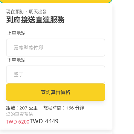
現在預訂，明天出發
到府接送直達服務
上車地點
下車地點
查詢真實價格
距離
：
207 公里
｜
旅程時間
：
166 分鐘
您的車資預估
TWD
4449
TWD
6200