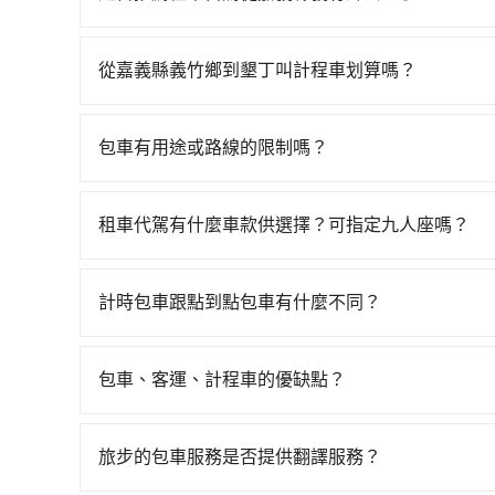
輛計程車花費約300元、車程約16分鐘。抵達高
如果你有台灣駕照且對自己駕駛技術有信心，且在
乘坐29~31分鐘（平均30分）的高鐵從嘉義站前
天就要來回，那在嘉義路邊可隨租隨借的iRent應該
排班的計程車，搭上小黃後約花144分鐘、車費3,6
從嘉義縣義竹鄉到墾丁叫計程車划算嗎？
$115~205承租小轎車，每公里再額外加收$3.2，
時間共3小時35分鐘，假設2位同行，高鐵加轉乘之
如選擇小黃直達，在嘉義可以透過app叫車的有5568
來自於平假日、車款差異、抵達目的地後多久原路返
僅有300多輛，計程車的密度為雙北的0.4%，換
元間，但如改預約tripool可省高達$700。但
進去，但額外的汽車保險與可能的罰單都需自付。再者，和
攔到一輛小黃了，嘉義縣少部分小黃司機不按表收
包車有用途或路線的限制嗎？
計程車約330輛，計程車密度為雙北的0.4%，也
Prius C、Vios這類乘坐體驗較差的車款，如
tripool並到府專車接送，則每人平均花費約2,2
不管是從嘉義縣義竹鄉前往墾丁或是全台灣任何地
當天或隔天也要原路返回，墾丁所在的屏東縣的計
無人租車最令人詬病的就是車況，打開車門才發現
人至少額外負擔140元車資，而且更會額外浪費49分
包車旅遊、參加喜宴/喪禮、就醫回診、登山露營
司機不按錶計費，約有47%會採現場議價，建議最
次租車都好像在開樂透一樣。另外，偶爾也會遇到
租車代駕有什麼車款供選擇？可指定九人座嗎？
獨自一人乘車，也可參考tripool的拼車共乘服務
約叫車、機場接送、定期洗腎、包月上下班，或者任何
的跳表小黃可能較為便宜，但當你們人數超過四位時，
還車時卻偏偏找不到停車位，對於急著用車或者要
tripool提供的車型以五人座小轎車、休旅車與九人
五點以前完成預約，隔天保證出車。如需公司報帳
廂型車最高可省$2,600。
還看似方便，但實際使用時還是有其區域的限制，
VW為主，其中也有少量進口車像凌志Lexus、特斯
據。
計時包車跟點到點包車有什麼不同？
天或者載行李時，就顯得非常不便。
百分百無菸車，乘客均有最高500萬乘客險。如果有
計時包車和點到點包車都是包車服務的形式，但有
座大巴或遊覽車，可特別填單並另外報價。
通常以每小時為單位，客戶可以根據自己的需要預
包車、客運、計程車的優缺點？
點間來回穿梭的客戶，例如市區觀光、商務差旅等
包車：能提供客製化的交通方式，您可以自由安排
可以預先告知出發地點A到目的地B，會根據路線
運：最經濟實惠的交通方式，通常有固定的路線和
一個城市的長途包車。
旅步的包車服務是否提供翻譯服務？
車路線可能不太頻繁。 計程車：可以隨叫隨到，