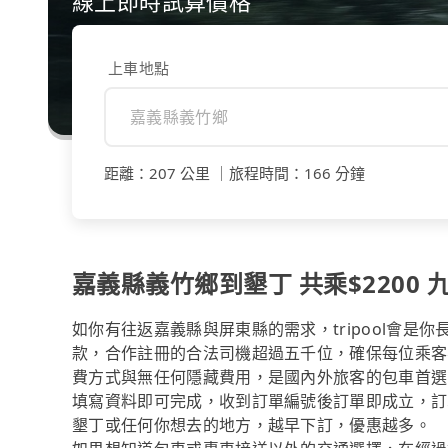
線上即時試算價格
上車地點
距離
：
207 公里
｜
旅程時間
：
166 分鐘
嘉義縣義竹鄉到墾丁 共乘$2200 九
如你有往返嘉義縣與屏東縣的需求，tripool會是
款，合作註冊的合法司機超過五千位，確保每位乘客
費方式與無任何隱藏費用，是國內外旅客的包車首選
填寫資料即可完成，收到訂單編號後訂單即成立，訂
墾丁或任何你想去的地方，越早下訂，優惠越多。