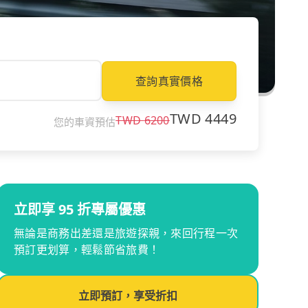
查詢真實價格
TWD
4449
TWD
6200
您的車資預估
立即享 95 折專屬優惠
無論是商務出差還是旅遊探親，來回行程一次
預訂更划算，輕鬆節省旅費！
立即預訂，享受折扣