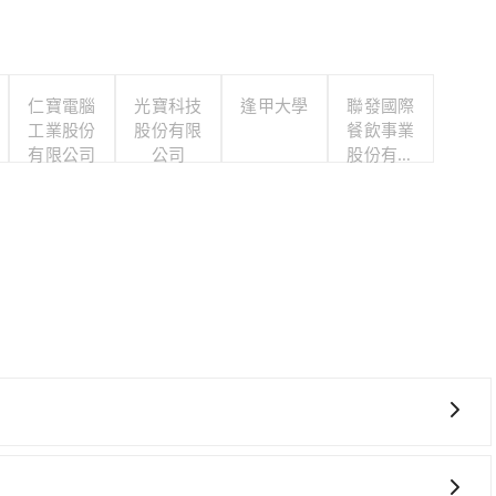
仁寶電腦
光寶科技
逢甲大學
聯發國際
工業股份
股份有限
餐飲事業
有限公司
公司
股份有限
公司
，且難叫計程車前往高鐵站！從最早06:59一直到23:30，
義縣義竹鄉 (嘉義縣鹿草鄉) 前往最靠近的嘉義高鐵站，叫一