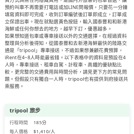
費方式與無任何隱藏費用，是國內外旅客的包車首選，讓
預約叫車不再需要打電話或加LINE問報價，只要花一分鐘
填寫資料即可完成，收到訂單編號後訂單即成立，訂單成
立保證出車。現在就點選黃色按鈕，輸入國泰豐和和新港
海鮮或任何你想去的地方，越早下訂，優惠越多。
如果想知道包車或專車接送以外的交通選擇，在經過資料
整理與分析後得知，從國泰豐和去新港海鮮最快的陸路交
通是「tripool」專車接送，不過如果想兼顧花費預算，
iRent在4~8人時能最省錢。以下表格中的資料是預設在4
人時，專車接送、租車自駕、計程車、高鐵的優缺點比
較，更完整的交通費用與時間分析，請見更下方的常見問
題。但假設只有獨自一人時，tripool也有提供到府接送共
乘服務。
tripool 旅步
行程時間
185分
每人價格
$1,410/人