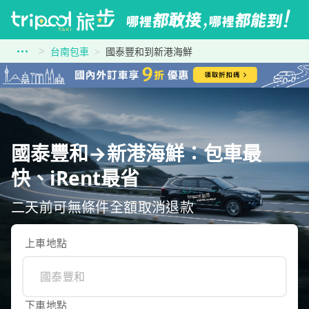
台南包車
國泰豐和到新港海鮮
國泰豐和→新港海鮮：包車最
快、iRent最省
二天前可無條件全額取消退款
上車地點
下車地點