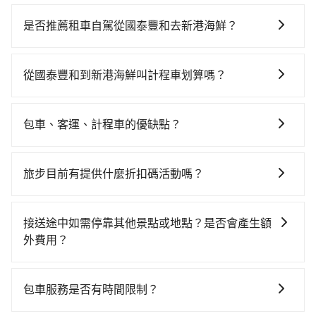
若要從國泰豐和搭高鐵前往新港海鮮，高鐵省時、較
貴！從最早06:34一直到21:50，板橋-台南一天最多有62
是否推薦租車自駕從國泰豐和去新港海鮮？
班次高鐵可搭乘。假設從國泰豐和 (新北市新店區) 前往
如果你有台灣駕照且對自己駕駛技術有信心，且在車上
最靠近的板橋高鐵站，叫一輛計程車花費約400元、車程
時不需要閉目養神（因為要自己開車），最重要的是你
約27分鐘。抵達高鐵站後，步行進站、現場購票並於月
從國泰豐和到新港海鮮叫計程車划算嗎？
當天就要來回，那在新北路邊可隨租隨借的iRent應該是
台排隊的時間約20分鐘，再乘坐77~112分鐘（平均96
如選擇小黃直達，在新北可以透過app叫車的有55688台
你最便宜選擇。註冊完iRent的app後，可以每小時
分）的高鐵從板橋站前往台南高鐵站，每人票價1,320
灣大車隊、Uber、Line Taxi、Yoxi等，如果在路邊攔不
$115~205承租小轎車，每公里再額外加收$3.2，從國泰
元，再用5分鐘出站、等待車站前排班的計程車，搭上小
包車、客運、計程車的優缺點？
到車，也可考慮打電話至附近的計程車隊，如大豐衛星
豐和到新港海鮮的花費預估為$3,650~4,400（金額差異
黃後約花36分鐘、車費700元後，抵達新港海鮮 (台南市
包車：能提供客製化的交通方式，您可以自由安排行程
車隊、祥賀計程車、富江交通等叫車看看。依照里程跳
來自於平假日、車款差異、抵達目的地後多久原路返
西港區) 的目的地。全程加上轉車時間共3小時4分鐘，假
上、下車，不需與旅客共乘。但通常需要提前預約。 客
錶計算，價格約為7,365~8,800元間，但如改預約
回），雖已將eTag和可能的每小時40元路邊停車費用預
旅步目前有提供什麼折扣碼活動嗎？
設4位同行，高鐵加轉乘之平均每人花費為1,600元。但
運：最經濟實惠的交通方式，通常有固定的路線和時間
tripool可省高達$3,100。但如果要考慮到回程，台南市
估進去，但額外的汽車保險與可能的罰單都需自付。再
如果全程使用tripool並到府專車接送，則每人平均花費
目前旅步有提供彈性用車時間、來回訂車、新用戶註冊
表。不必擔心自己開車的安全風險。但是客運的班次和
僅有合法計程車約4,140輛，數量約為新北市的20%、密
者，和運的iRent只提供最基本的車型，如Toyota
約1,410元，費時3小時6分鐘。長距離移動確實搭乘高鐵
app可享折扣碼，您可以關注我們的官網、社交媒體或訂
行車路線可能不太頻繁。 計程車：可以隨叫隨到，並且
度僅雙北的4.6%，其叫車的難度是雙北市的20倍。綜合
接送途中如需停靠其他景點或地點？是否會產生額
Yaris、Prius C、Vios這類乘坐體驗較差的車款，如果人
可以比坐車快2分鐘，但卻要額外支出約760元的交通
閱電子郵件獲取最新折扣資訊。
不必擔心停車位的問題。但是，計程車的費用相對較
以上，無論在價格或服務品質上，tripool都是你從國泰
外費用？
數超過四位，更是沒有較大的七人座或九人座可供選
費，所以對於不是這麼趕時間的人來說，預約tripool還
高，車輛選擇不如包車多，且大都屬短程接駁為主。
豐和到新港海鮮的最佳選擇。
擇，而且無人租車最令人詬病的就是車況，打開車門才
是比較划算的。如果你是三人以下要乘車，也可參考
當您預約旅步的「單程專車」，如果需要在途中加點停
發現仍有上一組乘客遺留的垃圾或者撞凹的車門仍未被
tripool的拼車共乘服務，最多可再節省50%的交通費
靠，您可以參考我們的「加點服務」，每個點距離在 5
包車服務是否有時間限制？
修理，每一次租車都好像在開樂透一樣。另外，偶爾也
用。
公里內，需額外支付 200 元，且每個點最多停留 5 分
會遇到明明已經預約了時間但上一位用戶卻遲遲尚未歸