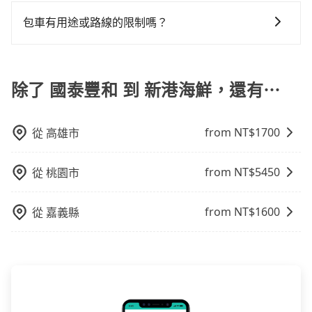
我們提供2-12小時彈性包車時間選擇，您可依據您的行
鐘。加點費用可以在乘車當天下車前給司機現付。如果
還，又或者要還車時卻偏偏找不到停車位，對於急著用
程安排。
您選擇「計時包車」，中途需要加點停靠，則不需要額
包車有用途或路線的限制嗎？
車或者要載其他乘客的人來說就有不小的風險。最後，
外支付費用。
雖然路邊隨租隨還看似方便，但實際使用時還是有其區
不管是從國泰豐和前往新港海鮮或是全台灣任何地方，
域的限制，實際可停靠的地點與你的上下車地點仍有段
只要是長途交通且途中遵守台灣法律，無論是清明掃
距離，在遇到下雨天或者載行李時，就顯得非常不便。
墓、包車旅遊、參加喜宴/喪禮、就醫回診、登山露營、
除了 國泰豐和 到 新港海鮮，還有⋯
學生搬家、投票返鄉、商務出差、貴賓來訪、寵物檢
疫、預約叫車、機場接送、定期洗腎、包月上下班，或
from NT$
1700
從
高雄市
者任何跨縣市接送的需求，tripool都能滿足你。乘車前
一天下午五點以前完成預約，隔天保證出車。如需公司
報帳打統編，在結帳時可以受理，並於乘車後一週內寄
from NT$
5450
從
桃園市
出電子收據。
from NT$
1600
從
嘉義縣