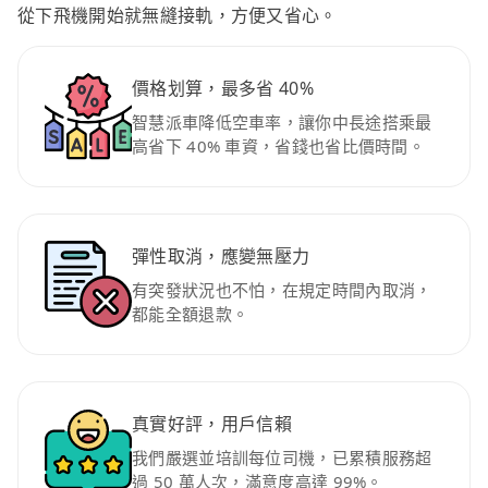
從下飛機開始就無縫接軌，方便又省心。
價格划算，最多省 40%
智慧派車降低空車率，讓你中長途搭乘最
高省下 40% 車資，省錢也省比價時間。
彈性取消，應變無壓力
有突發狀況也不怕，在規定時間內取消，
都能全額退款。
真實好評，用戶信賴
我們嚴選並培訓每位司機，已累積服務超
過 50 萬人次，滿意度高達 99%。