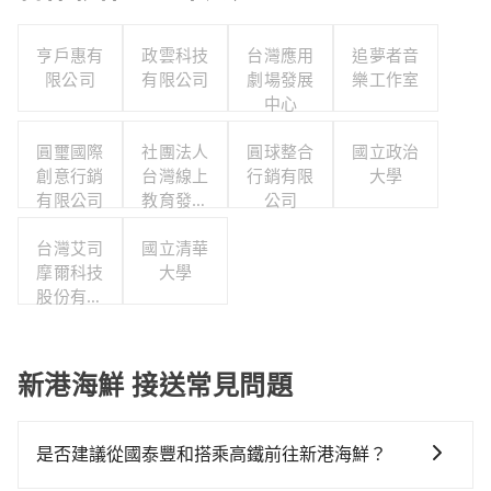
亨戶惠有
政雲科技
台灣應用
追夢者音
限公司
有限公司
劇場發展
樂工作室
中心
圓璽國際
社團法人
圓球整合
國立政治
創意行銷
台灣線上
行銷有限
大學
有限公司
教育發展
公司
協會
台灣艾司
國立清華
摩爾科技
大學
股份有限
公司
新港海鮮 接送常見問題
是否建議從國泰豐和搭乘高鐵前往新港海鮮？