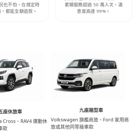
況也不怕，在規定時
累積服務超過 50 萬人次，滿
消，都能全額退款。
意度高達 99%。
九座箱型車
五座休旅車
Volkswagen 旗艦商旅、Ford 家用商
lla Cross、RAV4 運動休
旅或其他同等級車款
車款