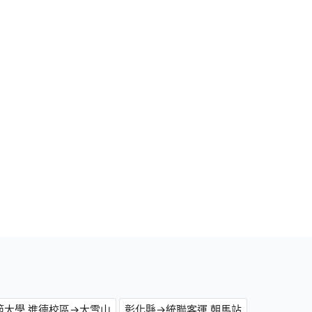
範大學 進德校區→大雪山
彰化縣→統聯客運 朝馬站