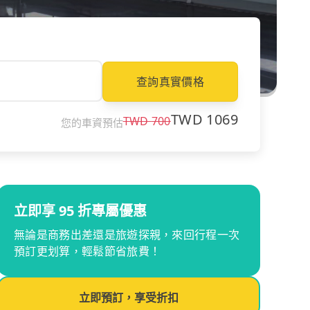
查詢真實價格
TWD
1069
TWD
700
您的車資預估
立即享 95 折專屬優惠
無論是商務出差還是旅遊探親，來回行程一次
預訂更划算，輕鬆節省旅費！
立即預訂，享受折扣