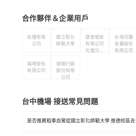
合作夥伴＆企業用戶
岩槿有限
國立彰化
盛泰餐飲
台灣日鑛
公司
師範大學
有限公司
金屬股份
光復分公
有限公司
司
福嘀安伯
瑞盟行銷
有限公司
股份有限
公司
台中機場 接送常見問題
是否推薦租車自駕從國立彰化師範大學 進德校區去
通常旅客不會選擇租車或自駕前往台中機場，畢竟