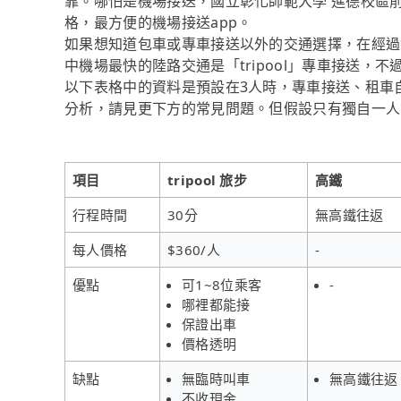
靠。哪怕是機場接送，國立彰化師範大學 進德校區前
格，最方便的機場接送app。
如果想知道包車或專車接送以外的交通選擇，在經過
中機場最快的陸路交通是「tripool」專車接送
以下表格中的資料是預設在3人時，專車接送、租車
分析，請見更下方的常見問題。但假設只有獨自一人時，
項目
tripool 旅步
高鐵
行程時間
30分
無高鐵往返
每人價格
$360/人
-
優點
可1~8位乘客
-
哪裡都能接
保證出車
價格透明
缺點
無臨時叫車
無高鐵往返
不收現金