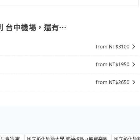
航班入境，約需1-1.5小時通關。
到 台中機場，還有⋯
from NT$
3100
from NT$
1950
from NT$
2650
只賣冷凍)
國立彰化師範大學 進德校區→麗寶樂園
國立彰化師