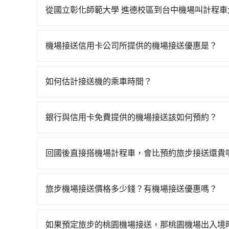
從國立彰化師範大學 進德校區到台中機場叫計程車
如選擇小黃直達，在彰化可以透過app叫車的有556
慮打電話至國立彰化師範大學 進德校區附近的計程
機場接送信用卡公司所提供的機場接送優惠是？
看。依照里程跳錶計算，價格約為550~700元間。
當您使用信用卡時，通常會享有免費的機場接送服
3.7%，也就是說要臨時叫到小黃的難度是台北或
不同，而且詳細的優惠規定也可能會隨時變更。為
約有25%會採現場議價，建議最好先上網預約，以
如何估計接送機的乘車時間？
公司的官方網站或聯繫客服中心。方便您能輕鬆掌
的跳表小黃可能較為便宜，但仍有臨時攔不到車以
一般來說，搭乘國際航線的出境旅客，需至少提前
坐兩台計程車就不太方便，反而能事先預約且品質穩定
外抓30分鐘的彈性時間。比方說正常台中到桃園機場
銀行與信用卡免費提供的機場接送該如何預約？
晨6點以前就從台中出發。如果是國內航線的旅客
不同的銀行和信用卡公司可能有不同的預約方式，
說，如持有自動通關護照，通常30~40分鐘即可領
務，並根據各家信用公司要求的預定流程完成預定
選擇離開機場的乘車時間抓在班機預計落地後的1小
回國後直接搭機場計程車，會比預約旅步接送還貴
保存相關資訊。若有任何疑問或需要進一步協助，
車時間即可。
這取決於您的目的地和搭乘的時間。在某些情況下
引。
季、連續假期或尖峰時間。因為機場計程車可能會
旅步機場接送價格多少錢？有機場接送優惠嗎？
停留，搭乘機場計程車的費用可能會更高。因此，
旅步的機場接送價格是根據距離和車型有所不同，您
步提供透明的價格試算，沒有隱藏費用。此外，旅
如果預定旅步的桃園機場接送，那桃園機場出入境