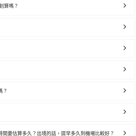
划算嗎？
88台灣大車隊、Uber和Yoxi，如果在路邊攔不到車，也可考
車隊，如大佛交通、彰化市763計程車、三民汽車行等叫車看
不過彰化縣僅有合法計程車約1,640輛，計程車密度為雙北的
務。不過，每家信用卡公司所提供的機場接送優惠次數都有所
新北的30倍之多。再加上彰化縣有些計程車司機不按錶計費，
了確保您出國前能獲得最新的優惠資訊，建議您查詢您信用卡
免當場被坑受騙。雖然國立彰化師範大學 進德校區到台中機場
握最新的優惠訊息，並且充分利用您的信用卡優惠服務。
及計程車司機不跳錶計費的風險，如你們人數在五人以上，分
2小時到機場報到，為避免可能的塞車情況，在預估時最好額
的tripool，可能更適合你。
要1.5小時的車程，班機預計早上10點起飛，那保險就是早
，提前1小時到機場已經綽綽有餘了。對於國際航線入境旅客來
建議您可與您的銀行或信用卡公司確認是否提供機場接送服
完行李出關，而外籍旅客則可能需要60~90分鐘的時間，建議
，完成預訂後，系統通常會自動發送確認郵件或簡訊，請妥善
時。但如果是國內航線的旅客，預約班機落地後30分鐘的乘
嗎？
亦可以聯繫銀行或信用卡公司的客服中心提供相關的協助和指
，搭乘機場計程車可能比預約旅步接送更貴，特別是在旅遊旺
加收額外的附加費用。再加上如果您需要在行程中多次轉移或
預約旅步接送可能是一個更經濟實惠的選擇。
可以在旅步官網或APP上輸入起點和目的地來試算價格。旅
步經常提供優惠活動，例如首次註冊送乘車金、來回預定享95
時間要估算多久？出境的話，提早多久到機場比較好？