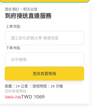
現在預訂，明天出發
到府接送直達服務
上車地點
下車地點
查詢真實價格
距離
：
24 公里
｜
旅程時間
：
28 分鐘
您的車資預估
TWD
1069
TWD
700