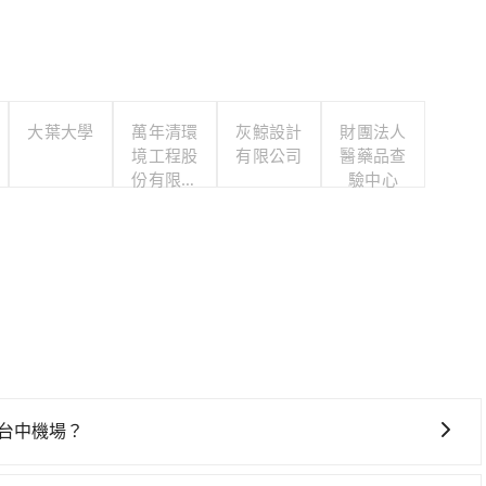
大葉大學
萬年清環
灰鯨設計
財團法人
境工程股
有限公司
醫藥品查
份有限公
驗中心
司
台中機場？
停在路邊多天不用車，停車費與租車費用都是不小開支。