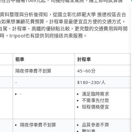
往台中機場1069元起，司機持職業駕照，線上即時試算價
資料整理與分析後得知，從國立彰化師範大學 進德校區去台
，不過如果想兼顧花費預算，計程車是最便宜且方便的交通方式。
自駕、計程車、高鐵的優缺點比較，更完整的交通費用與時間
tripool也有提供到府接送共乘服務。
租車
計程車
隔夜停車費不划算
45~60分
-
$180~230/人
-
滿足臨時需求
不需事先付款
短程價格便宜
隔夜停車費不划算
品質參差不齊
難叫車