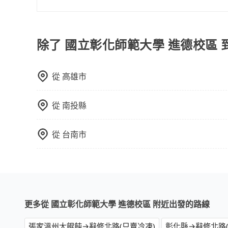
折等優惠。
國際航班出境，建議起飛前2-3小時前抵達機場，國際
除了 國立彰化師範大學 進德校區 
從
高雄市
從
南投縣
從
台南市
更多從 國立彰化師範大學 進德校區 附近出發的路線
張家溫州大餛飩→辭修北路(只賣冷凍)
彰化縣→辭修北路(