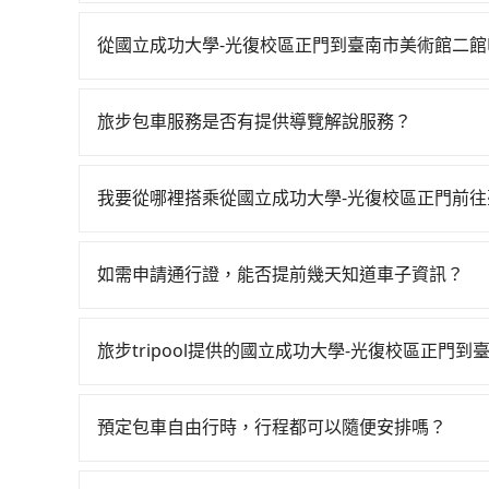
如果你有台灣駕照且對自己駕駛技術有信心，且需
邊可隨租隨借的iRent應該是你最便宜選擇。註冊完iR
從國立成功大學-光復校區正門到臺南市美術館二
再額外加收$3.2，從國立成功大學-光復校區正門到
如選擇小黃直達，在台南可以透過app叫車的有55688台
平假日、車款差異、抵達目的地後多久原路返回）
到車，也可考慮打電話至國立成功大學-光復校區
險與可能的罰單都需自付。再者，和運的iRent只提供最基本
旅步包車服務是否有提供導覽解說服務？
Taxi中華衛星大車隊等叫車看看。依照里程跳錶計算
體驗較差的車款，如果人數超過四位，更是沒有較
抱歉！目前旅步的包車服務暫無提供導覽服務，如
4,140輛，計程車密度為雙北的4.6%，也就是
是車況，打開車門才發現仍有上一組乘客遺留的垃
booking@tripool.app聯繫我們，將有專人
有些計程車司機不按錶計費，約有17%會採現場議
樣。另外，偶爾也會遇到明明已經預約了時間但上
我要從哪裡搭乘從國立成功大學-光復校區正門前
大學-光復校區正門到臺南市美術館二館的跳表小
位，對於急著用車或者要載其他乘客的人來說就有
tripool提供到府專車接送服務，不論在台灣本島
費的風險，如你們人數在五人以上，分坐兩台計程車就
時還是有其區域的限制，實際可停靠的地點與你的
得到，我們就保證發車。直接在官網上輸入住家地
適合你。
如需申請通行證，能否提前幾天知道車子資訊？
非常不便。
區，我們司機都會依照訂單上的資訊依約接送。
為了讓旅步貴賓能夠享有更多取消訂單的彈性，我
用車前一天才開始安排車輛，並於用車前一天晚上
旅步tripool提供的國立成功大學-光復校區正門
事先將您的需求寄至旅步的客服信箱：booking@t
tripool除了共乘拼車服務外，也有包車到府接
司機以外，從上車到下車期間，都不會再有其他陌
預定包車自由行時，行程都可以隨便安排嗎？
度安排，路線上會盡可能以順路為優先，載客數也
只要不超出您選用的用車時間及行程總公里數，且行