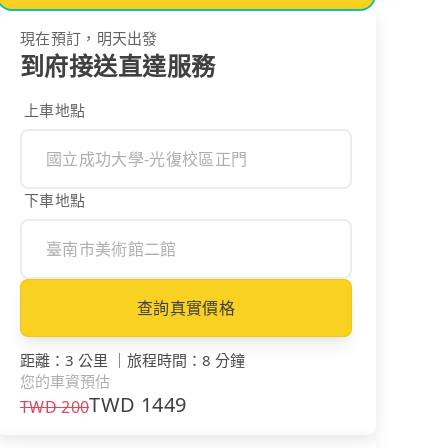
現在預訂，明天出發
到府接送直達服務
上車地點
下車地點
查詢真實價格
距離
：
3 公里
｜
旅程時間
：
8 分鐘
您的車資預估
TWD
1449
TWD
200