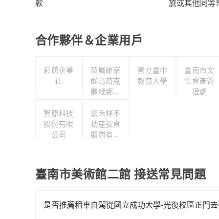
旅或其他同等
款
合作夥伴＆企業用戶
彩蓎企業
英屬維京
國立臺中
臺南市文
社
群島商克
教育大學
化資產管
麗緹娜智
理處
慧產權有
智原科技
限公司台
嘉禾林不
股份有限
灣分公司
動産投資
公司
顧問有限
公司
臺南市美術館二館 接送常見問題
是否推薦租車自駕從國立成功大學-光復校區正門