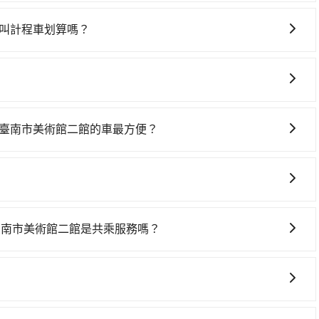
要絕對的時間彈性，最重要的是你當天就要來回，那在台南路
ent的app後，可以每小時$115~205承租小轎車，每公里
館叫計程車划算嗎？
臺南市美術館二館的花費預估為$300~700（金額差異來自於
灣大車隊、Uber、Line Taxi、Yoxi等，如果在路邊攔不
，雖已將每小時40元路邊停車費用預估進去，但額外的汽車保
正門附近的計程車隊，如鳳凰城無線、港龍大車隊、台南計程車
的車型，如Toyota Yaris、Prius C、Vios這類乘坐
，價格約為115~140元間。不過台南市僅有合法計程車約
大的七人座或九人座可供選擇，而且無人租車最令人詬病的就
果您需要導覽服務，可事先透過電子郵件
說要臨時叫到小黃的難度是台北或新北的20倍之多。再加上台南市
圾或者撞凹的車門仍未被修理，每一次租車都好像在開樂透一
協助回覆確認是否能協助安排。
價，建議最好先上網預約，以免當場被坑受騙。雖然國立成功
一位用戶卻遲遲尚未歸還，又或者要還車時卻偏偏找不到停車
往臺南市美術館二館的車最方便？
黃可能較為便宜，但仍有臨時攔不到車以及計程車司機不跳錶計
不小的風險。最後，雖然路邊隨租隨還看似方便，但實際使用
哪個角落，只要有路能到、Google地圖上能標註、GPS上能找
不太方便，反而能事先預約且品質穩定的tripool，可能更
上下車地點仍有段距離，在遇到下雨天或者載行李時，就顯得
址、辦公大樓、飯店民宿、各地車站、機場航廈、甚至風景
們提供用車前一天凌晨六點前取消訂單的服務。所以我們會在
8點提供服務司機和車輛資訊。如果您有特殊的用車需求，可
到臺南市美術館二館是共乘服務嗎？
ripool.app，將有專人協助回覆確認是否能協助安排。」
送服務，預約時都依照乘客需求做選擇。如需專車接送，車內除了
生人出現。如選擇共乘服務，則會依照其他共乘乘客做彈性調
不會超過座位的上限。
程沒有到達海拔1500公里以上的山區，行程都是可以依照您