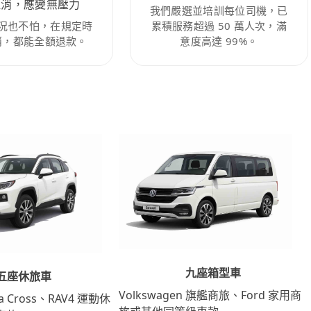
取消，應變無壓力
我們嚴選並培訓每位司機，已
況也不怕，在規定時
累積服務超過 50 萬人次，滿
消，都能全額退款。
意度高達 99%。
九座箱型車
五座休旅車
Volkswagen 旗艦商旅、Ford 家用商
lla Cross、RAV4 運動休