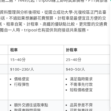
館，1449元起！tripool線上即時試算價格，PTT與部落
資料整理與分析後得知，從國立成功大學-光復校區正門去臺
專車接送，不過如果想兼顧花費預算，計程車是最便宜且方便的交
送、租車自駕、計程車、高鐵的優缺點比較，更完整的交通費
自一人時，tripool也有提供到府接送共乘服務。
租車
計程車
15~40分
25~40分
$100~230/人
$40~50/人
價格便宜
滿足臨時需求
行程彈性
不需事先付款
短程價格便宜
額外交通往返取車點
品質參差不齊
取還車時間受限
可能無車往返