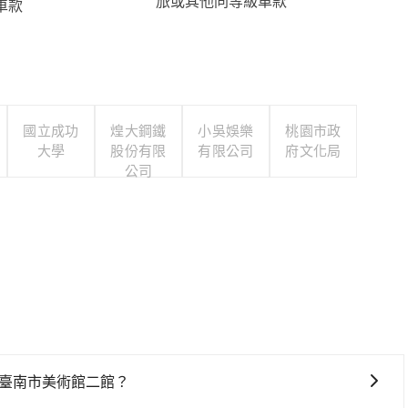
旅或其他同等級車款
車款
國立成功
煌大鋼鐵
小吳娛樂
桃園市政
大學
股份有限
有限公司
府文化局
公司
去臺南市美術館二館？