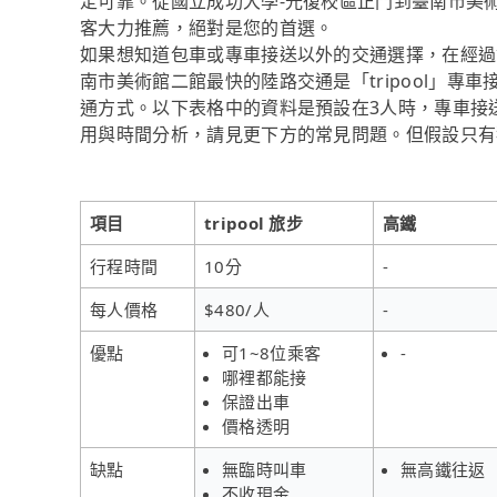
定可靠。從國立成功大學-光復校區正門到臺南市美術館二
客大力推薦，絕對是您的首選。
如果想知道包車或專車接送以外的交通選擇，在經過
南市美術館二館最快的陸路交通是「tripool」
通方式。以下表格中的資料是預設在3人時，專車接
用與時間分析，請見更下方的常見問題。但假設只有獨
項目
tripool 旅步
高鐵
行程時間
10分
-
每人價格
$480/人
-
優點
可1~8位乘客
-
哪裡都能接
保證出車
價格透明
缺點
無臨時叫車
無高鐵往返
不收現金