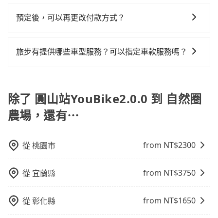
因為旅步車資是採預定時即時付款，所以小費的部份，
李及乘坐的總人數，包含成人及兒童／嬰幼兒。 2) 孩童
質、品質不一，如行程有問題，事後無法提供客服申訴
YouBike2.0.0到自然圈農場的最佳選擇。
況，打開車門才發現仍有上一組乘客遺留的垃圾或者撞
可以在下車前用現金支付給司機就可以了。
同行，卻無自備或加購兒童座椅。提醒您，為了保護孩
處理。
預定後，可以再更改付款方式？
凹的車門仍未被修理，每一次租車都好像在開樂透一
童的安全，依道路交通安全規則規定，四歲以下的孩童
樣。另外，偶爾也會遇到明明已經預約了時間但上一位
抱歉！一旦訂單成立後，付款方式是無法更改的。但您
必須乘坐兒童座椅。 3) 搭乘寵物友善專車卻沒有裝籠。
用戶卻遲遲尚未歸還，又或者要還車時卻偏偏找不到停
可以在用車前一天凌晨六點前填寫取消訂單申請表，取
避免影響行車安全，請您務將寵物置入提籠或提袋內。
旅步有提供哪些車型服務？可以指定車款服務嗎？
車位，對於急著用車或者要載其他乘客的人來說就有不
消該訂單後再以其他付款方式重新預約行程即可。
小的風險。最後，雖然路邊隨租隨還看似方便，但實際
旅步有提供小轎車、休旅車、九人座供您選擇，若您有
使用時還是有其區域的限制，實際可停靠的地點與你的
指定車款服務的需求，可以先將您的需先提供旅步，會
上下車地點仍有段距離，在遇到下雨天或者載行李時，
有專人回覆您。
除了 圓山站YouBike2.0.0 到 自然圈
就顯得非常不便。
農場，還有⋯
from NT$
2300
從
桃園市
from NT$
3750
從
宜蘭縣
from NT$
1650
從
彰化縣