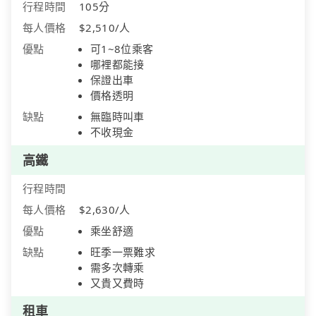
行程時間
105分
每人價格
$2,510/人
優點
可1~8位乘客
哪裡都能接
保證出車
價格透明
缺點
無臨時叫車
不收現金
高鐵
行程時間
每人價格
$2,630/人
優點
乘坐舒適
缺點
旺季一票難求
需多次轉乘
又貴又費時
租車