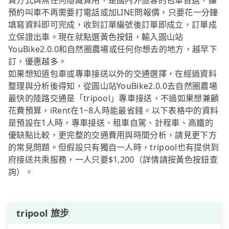
費方式與無任何隱藏費用，是國內外旅客的包車首選，讓
預約叫車不再需要打電話或加LINE問報價，只要花一分鐘
填寫資料即可完成，收到訂單編號後訂單即成立，訂單成
立保證出車。現在就點選黃色按鈕，輸入圓山站
YouBike2.0.0和自然圈農場或任何你想去的地方，越早下
訂，優惠越多。
如果想知道包車或專車接送以外的交通選擇，在經過資料
整理與分析後得知，從圓山站YouBike2.0.0去自然圈農場
最快的陸路交通是「tripool」專車接送，不過如果想兼顧
花費預算，iRent在1~8人時能最省錢。以下表格中的資料
是預設在1人時，專車接送、租車自駕、計程車、高鐵的
優缺點比較，更完整的交通費用與時間分析，請見更下方
的常見問題。但假設只有獨自一人時，tripool也有提供到
府接送共乘服務，一人只要$1,200（詳情請按黃色按鈕查
詢）。
tripool 旅步