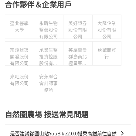
合作夥伴＆企業用戶
臺北醫學
永昕生物
美好證券
大隆企業
大學
醫藥股份
股份有限
股份有限
有限公司
公司
公司
宗遠建築
承業生醫
英屬開曼
荻鉞商貿
開發股份
投資控股
群島商北
行
有限公司
股份有限
極星藥業
公司
集團股份
來吧股份
安永聯合
有限公司
有限公司
會計師事
務所
自然圈農場 接送常見問題
是否建議從圓山站YouBike2.0.0搭乘高鐵前往自然