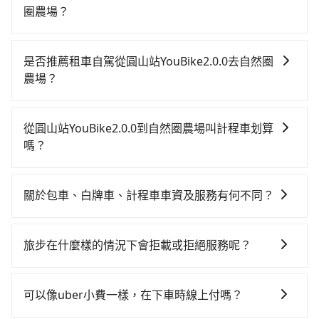
圈農場？
若要從圓山站YouBike2.0.0搭高鐵前往自然圈農場，高
鐵較貴、費時！從最早06:26一直到23:00，台北-苗栗一
是否推薦租車自駕從圓山站YouBike2.0.0去自然圈
天最多有30班次高鐵可搭乘。假設從圓山站
農場？
YouBike2.0.0 (台北市大同區) 前往最靠近的台北高鐵
如果你有台灣駕照且對自己駕駛技術有信心，且在車上
站，叫一輛計程車花費約200元、車程約12分鐘。抵達
時不需要閉目養神（因為要自己開車），最重要的是你
高鐵站後，步行進站、現場購票並於月台排隊的時間約
從圓山站YouBike2.0.0到自然圈農場叫計程車划算
當天就要來回，那在台北路邊可隨租隨借的iRent應該是
25分鐘，再乘坐42~48分鐘（平均46分）的高鐵從台北
嗎？
你最便宜選擇。註冊完iRent的app後，可以每小時
站前往苗栗高鐵站，每人票價430元，再用5分鐘出站、
如選擇小黃直達，在台北可以透過app叫車的有55688台
$115~205承租小轎車，每公里再額外加收$3.2，從圓山
等待車站前排班的計程車，搭上小黃後約花54分鐘、車
灣大車隊、Uber、Line Taxi、Yoxi等，如果在路邊攔不
站YouBike2.0.0到自然圈農場的花費預估為
費2,000元後，抵達自然圈農場 (苗栗縣卓蘭鎮) 的目的
關於包車、白牌車、計程車車資及服務有何不同？
到車，也可考慮打電話至附近的計程車隊，如全聯計程
$1,950~2,500（金額差異來自於平假日、車款差異、抵
地。全程加上轉車時間共2小時22分鐘，假設一人獨行，
包車、白牌車、計程車三種交通方式的價格及服務說
車、龍龍交通、鼎賺計程車等叫車看看。依照里程跳錶
達目的地後多久原路返回），雖已將eTag和可能的每小
交通費總計2,630元。但如果全程使用tripool並到府專
明： 包車：可以依照個人行程需要靈活安排時間，價格
計算，價格約為3,640~4,400元間，但如改預約tripool
時40元路邊停車費用預估進去，但額外的汽車保險與可
旅步在什麼樣的情況下會拒載或拒絕服務呢？
車接送，則僅需花費約2,510元，費時1小時44分鐘。選
依平台預定時價格而定，通常愈長程價格CP值愈高。 計
可省高達$1,900。但如果要考慮到回程，苗栗縣僅有合
能的罰單都需自付。再者，和運的iRent只提供最基本的
擇搭乘高鐵而不預約包車，不僅至少額外負擔120元車
當您使用 tripool 旅步乘車日期當天，若發生以下 3 項
程車：可24小時隨叫隨到，價格依跳錶而定，如有塞車
法計程車約380輛，數量約為台北市的1%、密度僅雙北
車型，如Toyota Yaris、Prius C、Vios這類乘坐體驗較
資，而且更會額外浪費38分鐘在轉乘與等車上，現在還
原因，司機有權拒絕服務： 1) 當日搭車人數或行李超過
也會計算延遲費用，最終價格通常要下車時才知。價格
的0.5%，其叫車的難度是雙北市的190倍。綜合以上，
可以像uber小費一樣，在下車時線上付嗎？
差的車款，如果人數超過四位，更是沒有較大的七人座
不馬上來預約tripool！
訂購時填寫的數量。請務必確實填寫當日實際攜帶的行
比包車貴。 白牌車：通常價格較包車便宜，但司機素
無論在價格或服務品質上，tripool都是你從圓山站
或九人座可供選擇，而且無人租車最令人詬病的就是車