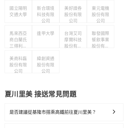
國立陽明
新合環境
美好證券
東元電機
交通大學
科技有限
股份有限
股份有限
公司
公司
公司
馬來西亞
逢甲大學
台灣艾司
聯發國際
商白蘭氏
摩爾科技
餐飲事業
三得利股
股份有限
股份有限
份有限公
公司
公司
司台灣分
美商科磊
緯創資通
股份有限
公司
股份有限
公司
公司
夏川里美 接送常見問題
是否建議從基隆市搭乘高鐵前往夏川里美？
若要從基隆市區搭高鐵前往夏川里美，高鐵較貴、費