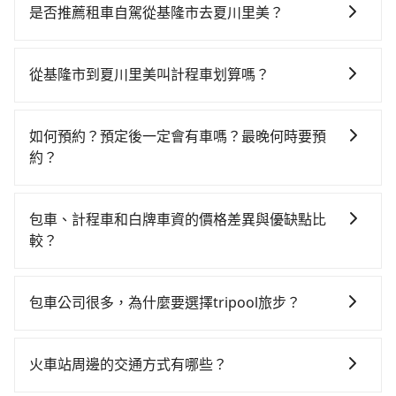
時、轉車麻煩！從最早06:15一直到22:50，南港-新竹一
是否推薦租車自駕從基隆市去夏川里美？
天最多有61班次高鐵可搭乘。假設從基隆市中正區前往
如果你有台灣駕照且對自己駕駛技術有信心，且在車上
最靠近的南港高鐵站，叫一輛計程車花費約600元、車程
時不需要閉目養神（因為要自己開車），在北北基桃竹
約35分鐘。抵達高鐵站後，步行進站、現場購票並於月
從基隆市到夏川里美叫計程車划算嗎？
有提供甲地乙還的iRent應該適合你。註冊完iRent的
台排隊的時間約20分鐘，再乘坐40~46分鐘（平均45
如選擇小黃直達，在基隆可以透過app叫車的有55688台
app後，可以每小時$115~205（平假日與車型而有不
分）的高鐵從南港站前往新竹高鐵站，每人票價330元，
灣大車隊、Uber和Yoxi，如果在路邊攔不到車，也可考
同）承租小轎車，每公里再額外加收$3.2，從基隆市
再用5分鐘出站、等待車站前排班的計程車，搭上小黃後
如何預約？預定後一定會有車嗎？最晚何時要預
慮打電話至附近的計程車隊，如正德交通、聯興計程
（中正區）到夏川里美的花費預估為$700~900，雖已將
約花30分鐘、車費400元後，抵達夏川里美 (新竹市東區)
約？
車、裕發交通等叫車看看。依照里程跳錶計算，價格約
eTag和可能的每小時40元路邊停車費用預估進去，但額
的目的地。全程加上轉車時間共2小時7分鐘，假設3位同
如要預約從基隆市前往夏川里美的專車接送服務，可直
為2,590~3,100元間，但如改預約tripool可省高達
外的汽車保險與可能的罰單都需自付。再者，和運的
行，高鐵加轉乘之平均每人花費為660元。但如果全程使
接線上輸入上下車地點或地址，三秒內即可查到真實價
$1,400。綜合以上，無論在價格或服務品質上，tripool
iRent只提供最基本的車型，如Toyota Yaris、Prius C、
包車、計程車和白牌車資的價格差異與優缺點比
用tripool並到府專車接送，則每人平均花費約580元，
格，照著步驟填寫完乘客資料與線上刷卡，訂單即成
都是你從基隆市到夏川里美的最佳選擇。
Vios這類乘坐體驗較差的車款，如果人數超過四位，更
較？
費時1小時17分鐘。選擇搭乘高鐵而不預約包車，不僅每
立。在拿到訂單編號後，隨即會在手機上收到簡訊以及
是沒有較大的七人座或九人座可供選擇，而且無人租車
人至少額外負擔80元車資，而且更會額外浪費50分鐘在
包車、計程車或白牌車。主要價格差異和優缺點如下： -
電子郵件確認信，如此就完成預約了，而司機與車輛的
最令人詬病的就是車況，打開車門才發現仍有上一組乘
轉乘與等車上，現在還不馬上來預約tripool！如果你僅
包車：優點是搭乘舒適可以根據自己的需求安排時間和
詳細資料，將於乘車前一晚八點透過SMS和EMAIL提
包車公司很多，為什麼要選擇tripool旅步？
客遺留的垃圾或者撞凹的車門仍未被修理，每一次租車
有兩位乘車，也可參考tripool的拼車共乘服務，最多可
地點上車較客製化。此外，司機還會提供各種旅遊建議
供。一旦付款完畢，tripool保證出車。一般建議出發前
都好像在開樂透一樣。另外，偶爾也會遇到明明已經預
再節省50%的交通費用。
旅步提供多種車型，從轎車、休旅車到九人座，讓您可
與資訊。長途接送價格比計程車車資更優惠。 - 計程
一天中午以前完成預約，越早下訂價格越低價，如臨時
約了時間但上一位用戶卻遲遲尚未歸還，又或者要還車
以依照您行程人數的需求進行選擇。此外，為確保您的
車：優點是24小時隨叫隨到，價格按錶計費，但若遇交
需要，前一天傍晚五點前仍會收單，最遲如當天下午過
火車站周邊的交通方式有哪些？
時卻偏偏找不到停車位，對於急著用車或者要載其他乘
旅途安全無憂，我們的司機都是專業且可靠的職業駕
通塞車時亦會加收延遲費用，一般屬短程接駁為主。 -
後乘車，四小時前仍能預約。
客的人來說就有不小的風險。最後，雖然路邊隨租隨還