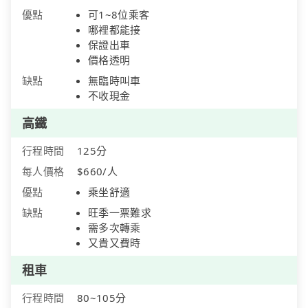
優點
可1~8位乘客
哪裡都能接
保證出車
價格透明
缺點
無臨時叫車
不收現金
高鐵
行程時間
125分
每人價格
$660/人
優點
乘坐舒適
缺點
旺季一票難求
需多次轉乘
又貴又費時
租車
行程時間
80~105分