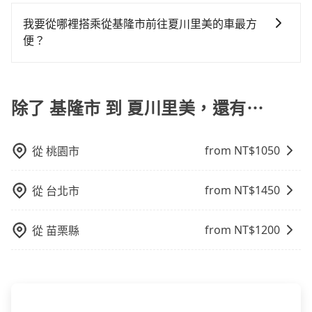
火車站通常是城市的交通樞紐，以下是火車站常見交通
駛。關於價格，旅步官網可一鍵即時查價，所示價格絕
白牌車：優點是價格相對較低，有的還可喊價。但安全
看似方便，但實際使用時還是有其區域的限制，實際可
方式： 公車或客運：乘坐公車或客運到達或離開火車
無隱藏費用，且還提供優於其他業者更彈性的取消政
性和服務質量無法保障，需要自行承擔風險，遇到狀況
我要從哪裡搭乘從基隆市前往夏川里美的車最方
停靠的地點與你的上下車地點仍有段距離，在遇到下雨
站，相對便宜經濟。 計程車：乘坐計程車到達或離開火
策，讓您在規劃行程時能更無後顧之憂。無論您是要前
事後也無法申訴退費。
便？
天或者載行李時，就顯得非常不便。
車站，方便快捷但昂貴。 捷運/輕軌：通過捷運或輕軌到
往市區還是郊區，我們都可以為您提供最佳的旅遊體
tripool提供到府專車接送服務，不論在台灣本島哪個角
達或離開火車站，快捷便利。 包車：預定包車到達或離
驗。所以，如果您正在尋找一家可靠的包車公司，
落，只要有路能到、Google地圖上能標註、GPS上能找
開火車站，是最便利的，無需與人共乘、快速抵達。
tripool旅步絕對是您值得信任的不二選擇！
得到，我們就保證發車。直接在官網上輸入住家地址、
除了 基隆市 到 夏川里美，還有⋯
辦公大樓、飯店民宿、各地車站、機場航廈、甚至風景
區，我們司機都會依照訂單上的資訊依約接送。
from NT$
1050
從
桃園市
from NT$
1450
從
台北市
from NT$
1200
從
苗栗縣