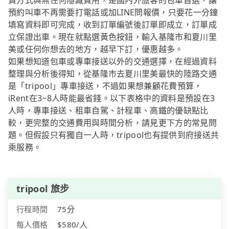
費方式與無任何隱藏費用，是國內外旅客的包車首選，讓
預約叫車不再需要打電話或加LINE問報價，只要花一分鐘
填寫資料即可完成，收到訂單編號後訂單即成立，訂單成
立保證出車。現在就點選黃色按鈕，輸入基隆市和夏川里
美或任何你想去的地方，越早下訂，優惠越多。
如果想知道包車或專車接送以外的交通選擇，在經過資料
整理與分析後得知，從基隆市去夏川里美最快的陸路交通
是「tripool」專車接送，不過如果想兼顧花費預算，
iRent在3~8人時能最省錢。以下表格中的資料是預設在3
人時，專車接送、租車自駕、計程車、高鐵的優缺點比
較，更完整的交通費用與時間分析，請見更下方的常見問
題。但假設只有獨自一人時，tripool也有提供到府接送共
乘服務。
tripool 旅步
行程時間
75分
每人價格
$580/人