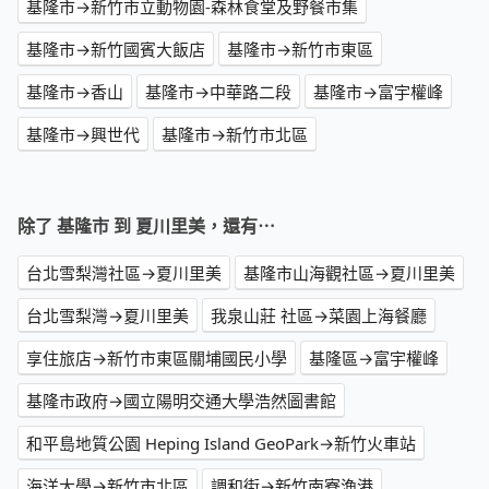
基隆市→新竹市立動物園-森林食堂及野餐市集
基隆市→新竹國賓大飯店
基隆市→新竹市東區
基隆市→香山
基隆市→中華路二段
基隆市→富宇權峰
基隆市→興世代
基隆市→新竹市北區
除了 基隆市 到 夏川里美，還有⋯
台北雪梨灣社區→夏川里美
基隆市山海觀社區→夏川里美
台北雪梨灣→夏川里美
我泉山莊 社區→菜園上海餐廳
享住旅店→新竹市東區關埔國民小學
基隆區→富宇權峰
基隆市政府→國立陽明交通大學浩然圖書館
和平島地質公園 Heping Island GeoPark→新竹火車站
海洋大學→新竹市北區
調和街→新竹南寮漁港