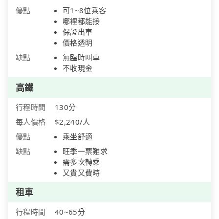
優點
可1~8位乘客
哪裡都能接
保證出車
價格透明
缺點
無臨時叫車
不收現金
高鐵
行程時間
130分
每人價格
$2,240/人
優點
乘坐舒適
缺點
旺季一票難求
需多次轉乘
又貴又費時
租車
行程時間
40~65分