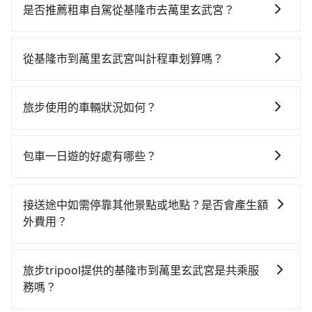
費時、轉車麻煩！南港-台北雖然一天最多時有101班車
是否推薦租車自駕從基隆市去萬里玄武宮？
次，從最早06:15到22:50，過了末班車到清晨的時段，
如果你有台灣駕照且對自己駕駛技術有信心，且需要絕
還是要找其他交通方案。假設從基隆市仁愛區前往最靠
對的時間彈性，最重要的是你當天就要來回，那在基隆
近的南港高鐵站，叫一輛計程車花費約600元、車程約
從基隆市到萬里玄武宮叫計程車划算嗎？
路邊可隨租隨借的iRent應該是你最便宜選擇。註冊完
30分鐘。抵達高鐵站後，步行進站、現場購票並於月台
如選擇小黃直達，在基隆可以透過app叫車的有55688台
iRent的app後，可以每小時$115~205承租小轎車，每
排隊的時間約20分鐘，再乘坐7~8分鐘（平均8分）的高
灣大車隊、Uber和Yoxi，如果在路邊攔不到車，也可考
公里再額外加收$3.2，從基隆市（仁愛區）到萬里玄武
鐵從南港站前往台北高鐵站，每人票價40元，再用15分
旅步使用的車輛狀況如何？
慮打電話至附近的計程車隊，如穩泰交通、建源計程車
宮的花費預估為$550~1,000（金額差異來自於平假日、
鐘出站、等待車站前排班的計程車，搭上小黃後約花60
旅步非常重視車輛品質，優先派遣五年內新車，且車輛
等叫車看看。依照里程跳錶計算，價格約為440~500元
車款差異、抵達目的地後多久原路返回），雖已將eTag
分鐘、車費1,600元後，抵達萬里玄武宮 (新北市萬里區)
都是經過定期保養及維護的。我們致力於提供安全、舒
間。關於交通需要特別注意：像萬里玄武宮這樣的偏遠
和可能的每小時40元路邊停車費用預估進去，但額外的
包車一日遊的好處有哪些？
的目的地。全程加上轉車時間共2小時9分鐘，假設一人
適的搭乘體驗，讓您能安心享受旅程，是旅步最重視的
地區，計程車不會在路上巡迴找客人。它們通常只在特
汽車保險與可能的罰單都需自付。再者，和運的iRent只
獨行，交通費總計2,240元。但如果全程使用tripool並
包車一日遊的好處很多，首先，包車可以依照自己的意
事情。
定地點等候，或者必須透過叫車平台或電話叫車，這代
提供最基本的車型，如Toyota Yaris、Prius C、Vios這
到府專車接送，則僅需花費約980元，費時33分鐘。選
願和需要來安排行程，其次，包車可以讓您更加深入地
表你需要事先預約，並且要做好等待較久的心理準備。
接送途中如需停靠其他景點或地點？是否會產生額
類乘坐體驗較差的車款，如果人數超過四位，更是沒有
擇搭乘高鐵而不預約包車，不僅至少額外負擔1,260元車
體驗當地文化和風土人情，此外，包車還可以省去您自
雖然基隆市區到萬里玄武宮的跳表小黃可能較為便宜，
外費用？
較大的七人座或九人座可供選擇，而且無人租車最令人
資，而且更會額外浪費96分鐘在轉乘與等車上，現在還
己開車也無需擔心路線和交通的問題，更可以在舒適的
但仍有臨時攔不到車以及計程車司機不跳錶計費的風
詬病的就是車況，打開車門才發現仍有上一組乘客遺留
不馬上來預約tripool！
當您預約旅步的「單程專車」，如果需要在途中加點停
環境中專心欣賞當地美景和文化，讓您的旅程更加輕鬆
險，如你們人數在五人以上，分坐兩台計程車就不太方
的垃圾或者撞凹的車門仍未被修理，每一次租車都好像
靠，您可以參考我們的「加點服務」，每個點距離在 5
自在。
旅步tripool提供的基隆市到萬里玄武宮是共乘服
便，反而能事先預約且品質穩定的tripool，可能更適合
在開樂透一樣。另外，偶爾也會遇到明明已經預約了時
公里內，需額外支付 200 元，且每個點最多停留 5 分
務嗎？
你。
間但上一位用戶卻遲遲尚未歸還，又或者要還車時卻偏
鐘。加點費用可以在乘車當天下車前給司機現付。如果
偏找不到停車位，對於急著用車或者要載其他乘客的人