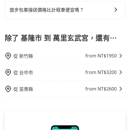
tripool除了共乘拼車服務外，也有包車到府接送服務，
您選擇「計時包車」，中途需要加點停靠，則不需要額
來說就有不小的風險。最後，雖然路邊隨租隨還看似方
預約時都依照乘客需求做選擇。如需專車接送，車內除
外支付費用。
旅步包車接送價格比計程車便宜嗎？
便，但實際使用時還是有其區域的限制，實際可停靠的
了司機以外，從上車到下車期間，都不會再有其他陌生
地點與你的上下車地點仍有段距離，在遇到下雨天或者
旅步的車資採固定費率與計程車需依行駛距離計費、且
人出現。如選擇共乘服務，則會依照其他共乘乘客做彈
載行李時，就顯得非常不便。
遇塞車、停紅燈時等低速行駛時還需額外加價不同，旅
性調度安排，路線上會盡可能以順路為優先，載客數也
步費用比計程車低，且能讓您更能輕鬆掌握交通開支。
除了 基隆市 到 萬里玄武宮，還有⋯
不會超過座位的上限。
from NT$
1950
從
新竹縣
from NT$
3200
從
台中市
from NT$
2600
從
苗栗縣