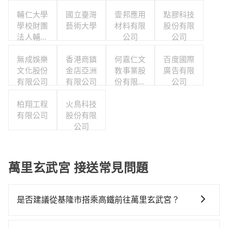
輔仁大學
國立臺灣
壹邦應用
點膠科技
學校財團
藝術大學
材料有限
股份有限
法人輔仁
公司
公司
大學
無成娛樂
香港商鎮
何嘉仁文
百度國際
文化股份
金店亞洲
教事業股
廣告有限
有限公司
有限公司
份有限公
公司
司
柏翔工程
火鳥科技
有限公司
股份有限
公司
萬里玄武宮 接送常見問題
是否建議從基隆市搭乘高鐵前往萬里玄武宮？
從基隆搭高鐵去萬里玄武宮絕非最佳選擇，高鐵較貴、