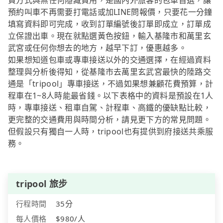
費方式與無任何隱藏費用，是國內外旅客的包車首選，讓
預約叫車不再需要打電話或加LINE問報價，只要花一分鐘
填寫資料即可完成，收到訂單編號後訂單即成立，訂單成
立保證出車。現在就點選黃色按鈕，輸入基隆市和萬里玄
武宮或任何你想去的地方，越早下訂，優惠越多。
如果想知道包車或專車接送以外的交通選擇，在經過資料
整理與分析後得知，從基隆市去萬里玄武宮最快的陸路交
通是「tripool」專車接送，不過如果想兼顧花費預算，計
程車在1~8人時能最省錢。以下表格中的資料是預設在1人
時，專車接送、租車自駕、計程車、高鐵的優缺點比較，
更完整的交通費用與時間分析，請見更下方的常見問題。
但假設只有獨自一人時，tripool也有提供到府接送共乘服
務。
tripool 旅步
行程時間
35分
每人價格
$980/人