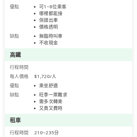
優點
可1~8位乘客
哪裡都能接
保證出車
價格透明
缺點
無臨時叫車
不收現金
高鐵
行程時間
每人價格
$1,720/人
優點
乘坐舒適
缺點
旺季一票難求
需多次轉乘
又貴又費時
租車
行程時間
210~235分