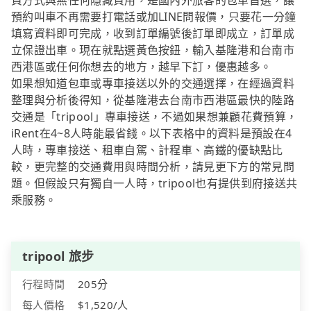
費方式與無任何隱藏費用，是國內外旅客的包車首選，讓
預約叫車不再需要打電話或加LINE問報價，只要花一分鐘
填寫資料即可完成，收到訂單編號後訂單即成立，訂單成
立保證出車。現在就點選黃色按鈕，輸入基隆港和台南市
西港區或任何你想去的地方，越早下訂，優惠越多。
如果想知道包車或專車接送以外的交通選擇，在經過資料
整理與分析後得知，從基隆港去台南市西港區最快的陸路
交通是「tripool」專車接送，不過如果想兼顧花費預算，
iRent在4~8人時能最省錢。以下表格中的資料是預設在4
人時，專車接送、租車自駕、計程車、高鐵的優缺點比
較，更完整的交通費用與時間分析，請見更下方的常見問
題。但假設只有獨自一人時，tripool也有提供到府接送共
乘服務。
tripool 旅步
行程時間
205分
每人價格
$1,520/人