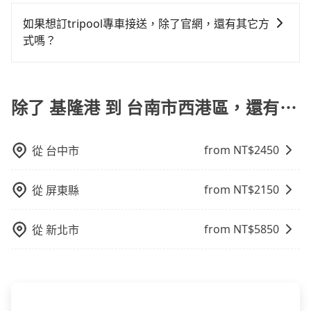
旅步提供的包車旅遊服務官網價格透明實惠，並且提供
用可以在下車前付現給司機。
攜帶汽車座椅，不僅家中小寶貝坐的舒適習慣。
車或者要載其他乘客的人來說就有不小的風險。最後，
更具彈性的取消服務，優質且專業的服務品質，能夠為
如果想訂tripool專車接送，除了官網，還有其它方
雖然路邊隨租隨還看似方便，但實際使用時還是有其區
您提供更好的旅遊體驗。
式嗎？
域的限制，實際可停靠的地點與你的上下車地點仍有段
距離，在遇到下雨天或者載行李時，就顯得非常不便。
有的！想預定行程，除了可以上tripool官網一鍵查價下
單，且絕無隱藏費用，若您是安卓系統手機還能下載app
預定。(ios系統近期即將上線，敬請期待！)
除了 基隆港 到 台南市西港區，還有⋯
from NT$
2450
從
台中市
from NT$
2150
從
屏東縣
from NT$
5850
從
新北市