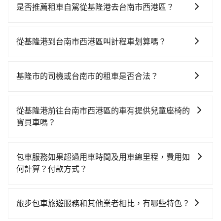
時！從最早06:15一直到22:05，南港-台南一天最多有72
是否推薦租車自駕從基隆港去台南市西港區？
班次高鐵可搭乘。假設從基隆港 (基隆市仁愛區) 前往最
如果你有台灣駕照且對自己駕駛技術有信心，且在車上
靠近的南港高鐵站，叫一輛計程車花費約600元、車程約
時不需要閉目養神（因為要自己開車），最重要的是你
29分鐘。抵達高鐵站後，步行進站、現場購票並於月台
從基隆港到台南市西港區叫計程車划算嗎？
當天就要來回，那在基隆路邊可隨租隨借的iRent應該是
排隊的時間約20分鐘，再乘坐96~131分鐘（平均116
如選擇小黃直達，在基隆可以透過app叫車的有55688台
你最便宜選擇。註冊完iRent的app後，可以每小時
分）的高鐵從南港站前往台南高鐵站，每人票價1,390
灣大車隊、Uber和Yoxi，如果在路邊攔不到車，也可考
$115~205承租小轎車，每公里再額外加收$3.2，從基隆
元，再用5分鐘出站、等待車站前排班的計程車，搭上小
基隆市的司機或台南市的租車是否合法？
慮打電話至基隆港附近的計程車隊，如建源計程車、穩
港到台南市西港區的花費預估為$3,900~4,600（金額差
黃後約花36分鐘、車費700元後，抵達台南市西港區 (台
許多的Line群組或Facebook社團裡，有很多低價的白牌
泰交通等叫車看看。依照里程跳錶計算，價格約為
異來自於平假日、車款差異、抵達目的地後多久原路返
南市西港區) 的目的地。全程加上轉車時間共3小時26分
車、私家車或野雞車在招攬生意，這不僅是違法可能被
7,940~9,500元間，但如改預約tripool可省高達
回），雖已將eTag和可能的每小時40元路邊停車費用預
從基隆港前往台南市西港區的車有提供兒童座椅的
鐘，假設4位同行，高鐵加轉乘之平均每人花費為1,720
警察臨檢並趕下車，出意外後保險公司更是不會提供任
$3,400。但如果要考慮到回程，台南市僅有合法計程車
估進去，但額外的汽車保險與可能的罰單都需自付。再
寶貝車嗎？
元。但如果全程使用tripool並到府專車接送，則每人平
何理賠，如果又遇到心術不正的司機，其犯罪行為可能
約4,140輛，計程車的密度僅雙北的4.6%，其叫車的難度
者，和運的iRent只提供最基本的車型，如Toyota
均花費約1,520元，費時3小時25分鐘。選擇搭乘高鐵而
台灣法律有規定，無論年紀大小，所有乘客乘車時均需
都無法監控或追查。最好別為了省小錢而冒上不必要的
是雙北市的20倍。綜合以上，無論在價格或服務品質
Yaris、Prius C、Vios這類乘坐體驗較差的車款，如果人
不預約包車，不僅每人至少額外負擔200元車資，而且更
繫好安全帶，如四歲以下或身高不足的幼童無法正常綁
風險。而tripool雇用的司機、使用的車輛以及配合的車
上，tripool都是你從基隆港到台南市西港區的最佳選
包車服務如果超過用車時間及用車總里程，費用如
數超過四位，更是沒有較大的七人座或九人座可供選
會額外浪費時間在轉乘與等車上，現在還不馬上來預約
安全帶，則需使用嬰兒/兒童座椅或輔以增高墊。如有幼
行，一定符合台灣法律規定，除了司機擁有合法的職業
擇。
何計算？付款方式？
擇，而且無人租車最令人詬病的就是車況，打開車門才
tripool！如果你是三人以下要乘車，也可參考tripool的
童同行，在預訂tripool的寶貝車時，可以直接在網站勾
駕駛執照以及良民證外，車輛一定投保最高300萬乘客
發現仍有上一組乘客遺留的垃圾或者撞凹的車門仍未被
拼車共乘服務，最多可再節省50%的交通費用。
旅步的包車服務可以根據您的需求安排用車，若超過預
選租用適合1~4歲的兒童汽車座椅或4歲以上的增高墊，
險。最好辨別叫的車是否合法，就看車牌的開頭，只要
修理，每一次租車都好像在開樂透一樣。另外，偶爾也
定的用車時間，每小時會加收1000元的費用；若超過預
如有新生兒需要0~1歲的嬰兒後向汽座，可先向客服人員
不是R或T開頭的車，就一定是違法。
旅步包車旅遊服務和其他業者相比，有哪些特色？
會遇到明明已經預約了時間但上一位用戶卻遲遲尚未歸
定的里程數，每10公里加收150元的費用。這些額外費
確認庫存再行租用，每個300元。當然，更鼓勵父母自行
還，又或者要還車時卻偏偏找不到停車位，對於急著用