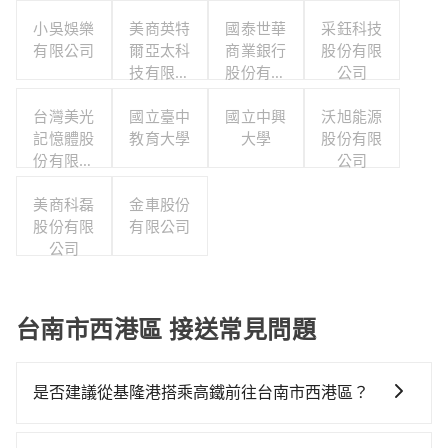
小吳娛樂
美商英特
國泰世華
采鈺科技
有限公司
爾亞太科
商業銀行
股份有限
技有限公
股份有限
公司
司
公司
台灣美光
國立臺中
國立中興
沃旭能源
記憶體股
教育大學
大學
股份有限
份有限公
公司
司
美商科磊
金車股份
股份有限
有限公司
公司
台南市西港區 接送常見問題
是否建議從基隆港搭乘高鐵前往台南市西港區？
若要從基隆港搭高鐵前往台南市西港區，高鐵較貴、費