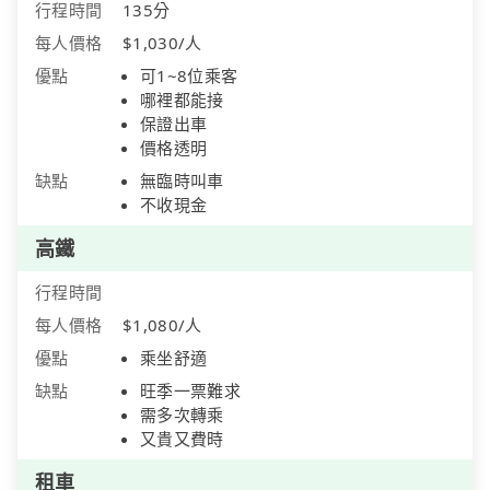
行程時間
135分
每人價格
$1,030/人
優點
可1~8位乘客
哪裡都能接
保證出車
價格透明
缺點
無臨時叫車
不收現金
高鐵
行程時間
每人價格
$1,080/人
優點
乘坐舒適
缺點
旺季一票難求
需多次轉乘
又貴又費時
租車