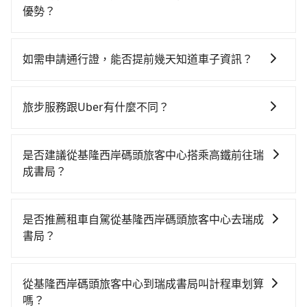
優勢？
當您需要取消旅行行程時，旅步提供比其他業者更具彈
性的取消政策，以給予乘客更多的保障和方便。只需在
如需申請通行證，能否提前幾天知道車子資訊？
用車前一天的凌晨六點前完成取消訂單作業，旅步就承
為了讓旅步貴賓能夠享有更多取消訂單的彈性，我們提
諾會無條件全額退款，讓乘客感到安心之餘，降低風險
供用車前一天凌晨六點前取消訂單的服務。所以我們會
的同時也確保乘客的權益。
旅步服務跟Uber有什麼不同？
在用車前一天才開始安排車輛，並於用車前一天晚上8點
tripool 旅步具備以下特色： (1) 採事前預約制。 (2) 在
提供服務司機和車輛資訊。如果您有特殊的用車需求，
中長程提供最優惠的價格。 (3) 全台服務，不分城市與郊
可事先將您的需求寄至旅步的客服信箱：
是否建議從基隆西岸碼頭旅客中心搭乘高鐵前往瑞
區。 (4) 有較為嚴謹的乘車時間與取消政策。
booking@tripool.app，將有專人協助回覆確認是否能
成書局？
協助安排。」
若要從基隆西岸碼頭旅客中心搭高鐵前往瑞成書局，高
鐵較貴、費時！從最早06:15一直到22:50，南港-台中一
是否推薦租車自駕從基隆西岸碼頭旅客中心去瑞成
天最多有101班次高鐵可搭乘。假設從基隆西岸碼頭旅客
書局？
中心 (基隆市仁愛區) 前往最靠近的南港高鐵站，叫一輛
如果你有台灣駕照且對自己駕駛技術有信心，且在車上
計程車花費約600元、車程約29分鐘。抵達高鐵站後，
時不需要閉目養神（因為要自己開車），最重要的是你
步行進站、現場購票並於月台排隊的時間約20分鐘，再
從基隆西岸碼頭旅客中心到瑞成書局叫計程車划算
當天就要來回，那在基隆路邊可隨租隨借的iRent應該是
乘坐58~77分鐘（平均68分）的高鐵從南港站前往台中
嗎？