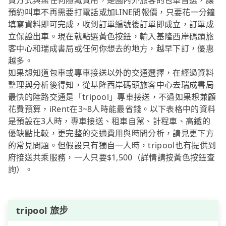
費方式與無任何隱藏費用，是國內外旅客的包車首選，讓
預約叫車不再需要打電話或加LINE問報價，只要花一分鐘
填寫資料即可完成，收到訂單編號後訂單即成立，訂單成
立保證出車。現在就點選黃色按鈕，輸入基隆西岸碼頭旅
客中心和瑞成書局或任何你想去的地方，越早下訂，優惠
越多。
如果想知道包車或專車接送以外的交通選擇，在經過資料
整理與分析後得知，從基隆西岸碼頭旅客中心去瑞成書局
最快的陸路交通是「tripool」專車接送，不過如果想兼顧
花費預算，iRent在3~8人時能最省錢。以下表格中的資料
是預設在3人時，專車接送、租車自駕、計程車、高鐵的
優缺點比較，更完整的交通費用與時間分析，請見更下方
的常見問題。但假設只有獨自一人時，tripool也有提供到
府接送共乘服務，一人只要$1,500（詳情請按黃色按鈕查
詢）。
tripool 旅步