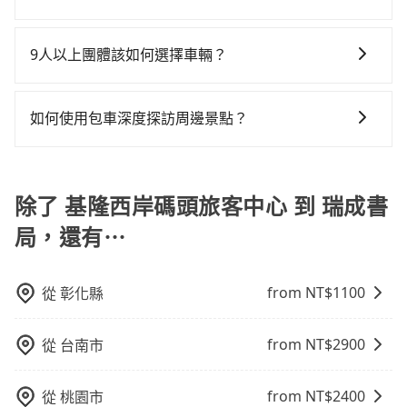
你最便宜選擇。註冊完iRent的app後，可以每小時
高鐵站，每人票價750元，再用10分鐘出站、等待車站
如選擇小黃直達，在基隆可以透過app叫車的有55688台
$115~205承租小轎車，每公里再額外加收$3.2，從基隆
前排班的計程車，搭上小黃後約花32分鐘、車費400元
灣大車隊、Uber和Yoxi，如果在路邊攔不到車，也可考
西岸碼頭旅客中心到瑞成書局的花費預估為
後，抵達瑞成書局 (台中市東區) 的目的地。全程加上轉
9人以上團體該如何選擇車輛？
慮打電話至附近的計程車隊，如建源計程車、穩泰交通
$2,500~3,100（金額差異來自於平假日、車款差異、抵
車時間共2小時39分鐘，假設3位同行，高鐵加轉乘之平
在Line群組或Facebook社團裡，有司機標榜能提供乘坐
等叫車看看。依照里程跳錶計算，價格約為4,840~5,800
達目的地後多久原路返回），雖已將eTag和可能的每小
均每人花費為1,080元。但如果全程使用tripool並到府
9人以上之廂型車，其實屬違法。在現行法律下，營業小
元間，但如改預約tripool可省高達$2,700。綜合以上，
時40元路邊停車費用預估進去，但額外的汽車保險與可
如何使用包車深度探訪周邊景點？
專車接送，則每人平均花費約1,030元，費時2小時14分
客車最多座位數量就是9人，如扣掉司機就只能乘坐8位
無論在價格或服務品質上，tripool都是你從基隆西岸碼
能的罰單都需自付。再者，和運的iRent只提供最基本的
鐘。選擇搭乘高鐵而不預約包車，不僅每人至少額外負
使用包車進行深度探訪周邊景點時，可以充分利用包車
乘客，如果要10人以上就是營業大客車的範疇，也就是
頭旅客中心到瑞成書局的最佳選擇。
車型，如Toyota Yaris、Prius C、Vios這類乘坐體驗較
擔50元車資，而且更會額外浪費25分鐘在轉乘與等車
的便利性和彈性，探訪更多的景點，並且可以按照自己
中型巴士或大型遊覽車。非法改裝的車輛，不僅與車輛
差的車款，如果人數超過四位，更是沒有較大的七人座
上，現在還不馬上來預約tripool！如果你僅有兩位乘
的節奏和時間進行遊覽。除了景點本身，還可以體驗周
除了 基隆西岸碼頭旅客中心 到 瑞成書
行照不符，連司機的駕照都會不符。在路上被警察盤查
或九人座可供選擇，而且無人租車最令人詬病的就是車
車，也可參考tripool的拼車共乘服務，最多可再節省
邊的文化和風俗，品嚐當地的美食，與當地人交流，深
請下車終止行程事小，如果發生意外，保險公司可不予
況，打開車門才發現仍有上一組乘客遺留的垃圾或者撞
50%的交通費用。
局，還有⋯
入體驗當地的生活和文化。在探訪景點時，可以積極尋
賠償就事大了。千萬別為了省小錢而把朋友親人的安全
凹的車門仍未被修理，每一次租車都好像在開樂透一
找當地導遊或者向當地居民請教，了解更多的深度資訊
給賭上。通常人數沒有超過10位，建議預約一台九人座
樣。另外，偶爾也會遇到明明已經預約了時間但上一位
和內幕，並且可以在旅途中收集更多的故事和經驗，豐
與一台小轎車比較划算，如人數超過12位就一定是叫一
用戶卻遲遲尚未歸還，又或者要還車時卻偏偏找不到停
from NT$
1100
從
彰化縣
富自己的旅程。
台中巴比較方便。但也有例外，比方說有些山區或路段
車位，對於急著用車或者要載其他乘客的人來說就有不
是禁止大客車通行的，建議在預定時最好先與車行或平
小的風險。最後，雖然路邊隨租隨還看似方便，但實際
from NT$
2900
從
台南市
台確認。
使用時還是有其區域的限制，實際可停靠的地點與你的
上下車地點仍有段距離，在遇到下雨天或者載行李時，
from NT$
2400
從
桃園市
就顯得非常不便。