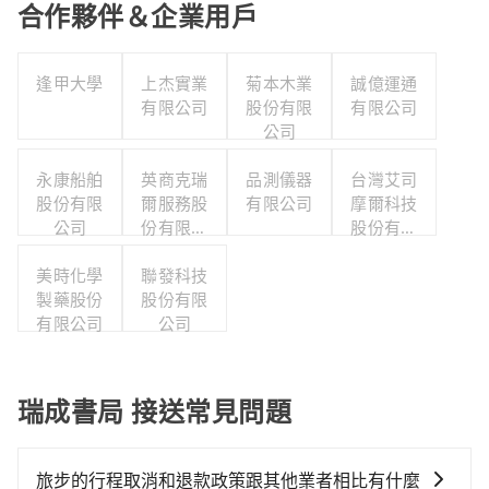
合作夥伴＆企業用戶
逢甲大學
上杰實業
菊本木業
誠億運通
有限公司
股份有限
有限公司
公司
永康船舶
英商克瑞
品測儀器
台灣艾司
股份有限
爾服務股
有限公司
摩爾科技
公司
份有限公
股份有限
司台灣分
公司
美時化學
聯發科技
公司
製藥股份
股份有限
有限公司
公司
瑞成書局 接送常見問題
旅步的行程取消和退款政策跟其他業者相比有什麼