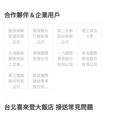
合作夥伴＆企業用戶
慶德資產
圓球整合
第二計劃
國立成功
管理有限
行銷有限
股份有限
大學
公司
公司
公司
台灣蘇格
德燁國際
一六國際
依洛國際
蘭麥芽威
有限公司
實業股份
開發股份
士忌會所
有限公司
有限公司
股份有限
東元電機
公司
聯發國際
股份有限
餐飲事業
公司
股份有限
公司
台北喜來登大飯店 接送常見問題