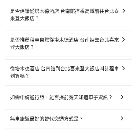
是否建議從塔木德酒店 台南館搭乘高鐵前往台北喜
來登大飯店？
若要從塔木德酒店 台南館搭高鐵前往台北喜來登大飯
店，高鐵乘坐舒適、省時、較貴，且難叫計程車前往高
是否推薦租車自駕從塔木德酒店 台南館去台北喜來
鐵站！從最早06:03一直到22:23，台南-台北一天最多有
登大飯店？
75班次高鐵可搭乘。假設從塔木德酒店 台南館 (台南市
如果你有台灣駕照且對自己駕駛技術有信心，且在車上
東區) 前往最靠近的台南高鐵站，叫一輛計程車花費約
時不需要閉目養神（因為要自己開車），最重要的是你
300元、車程約24分鐘。抵達高鐵站後，步行進站、現
從塔木德酒店 台南館到台北喜來登大飯店叫計程車
當天就要來回，那在台南路邊可隨租隨借的iRent應該是
場購票並於月台排隊的時間約15分鐘，再乘坐85~120分
划算嗎？
你最便宜選擇。註冊完iRent的app後，可以每小時
鐘（平均104分）的高鐵從台南站前往台北高鐵站，每人
如選擇小黃直達，在台南可以透過app叫車的有55688台
$115~205承租小轎車，每公里再額外加收$3.2，從塔木
票價1,350元，再用15分鐘出站，最後再根據距離的遠近
灣大車隊、Uber、Line Taxi、Yoxi等，如果在路邊攔不
德酒店 台南館到台北喜來登大飯店的花費預估為
或者天候狀況，決定是步行一段路或者搭乘公車抵達最
如需申請通行證，能否提前幾天知道車子資訊？
到車，也可考慮打電話至附近的計程車隊，如台南計程
$3,800~4,500（金額差異來自於平假日、車款差異、抵
終的目的地。全程加上轉車時間共2小時38分鐘，假設4
為了讓旅步貴賓能夠享有更多取消訂單的彈性，我們提
車 Taxi中華衛星大車隊、港龍大車隊、鳳凰城無線等叫
達目的地後多久原路返回），雖已將eTag和可能的每小
位同行，高鐵加轉乘之平均每人花費為1,430元。不過台
供用車前一天凌晨六點前取消訂單的服務。所以我們會
車看看。依照里程跳錶計算，價格約為6,155~7,400元
時40元路邊停車費用預估進去，但額外的汽車保險與可
無車旅遊最好的替代交通方式是？
南市領有合法執照的計程車僅有4,100多輛，計程車的密
在用車前一天才開始安排車輛，並於用車前一天晚上8點
間，但如改預約tripool可省高達$1,700。但如果你無法
能的罰單都需自付。再者，和運的iRent只提供最基本的
度為雙北的4.6%，換句話說，臨時要叫小黃的難度是雙
如果您沒有車，想要出門旅遊，最好的替代交通方式要
提供服務司機和車輛資訊。如果您有特殊的用車需求，
提前預約，或偏好臨時叫車，那要注意台南市僅有合法
車型，如Toyota Yaris、Prius C、Vios這類乘坐體驗較
北大城市的20倍。縱使幸運攔到一輛小黃了，台南市少