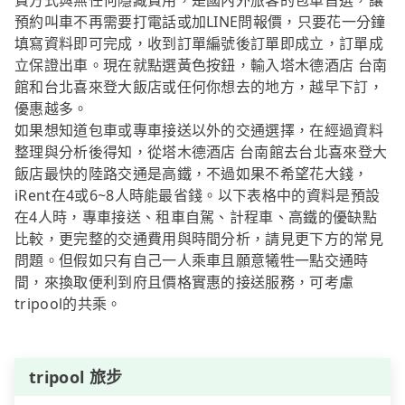
費方式與無任何隱藏費用，是國內外旅客的包車首選，讓
預約叫車不再需要打電話或加LINE問報價，只要花一分鐘
填寫資料即可完成，收到訂單編號後訂單即成立，訂單成
立保證出車。現在就點選黃色按鈕，輸入塔木德酒店 台南
館和台北喜來登大飯店或任何你想去的地方，越早下訂，
優惠越多。
如果想知道包車或專車接送以外的交通選擇，在經過資料
整理與分析後得知，從塔木德酒店 台南館去台北喜來登大
飯店最快的陸路交通是高鐵，不過如果不希望花大錢，
iRent在4或6~8人時能最省錢。以下表格中的資料是預設
在4人時，專車接送、租車自駕、計程車、高鐵的優缺點
比較，更完整的交通費用與時間分析，請見更下方的常見
問題。但假如只有自己一人乘車且願意犧牲一點交通時
間，來換取便利到府且價格實惠的接送服務，可考慮
tripool的共乘。
tripool 旅步