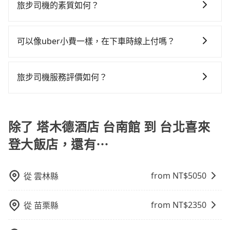
看您旅遊的目的地而定。您可以善用大眾運輸，例如：
可事先將您的需求寄至旅步的客服信箱：
計程車約4,140輛，計程車密度為雙北的4.6%，也就是說
旅步司機的素質如何？
差的車款，如果人數超過四位，更是沒有較大的七人座
部分小黃司機不按表收費，看乘客是外地人便漫天喊價
公車、捷運、客運等，或者考慮租車。如果您想要更便
booking@tripool.app，將有專人協助回覆確認是否能
要臨時叫到小黃的難度是台北或新北的20倍之多。再加
或九人座可供選擇，而且無人租車最令人詬病的就是車
或恣意繞路。但如果全程使用tripool並到府專車接送，
旅步的每位司機都經過車隊的嚴格審核才能加入服務，
利的出行方式，您也可以選擇使用像是旅步提供的包車
協助安排。」
上台南市有些計程車司機不按錶計費，約有17%會採現
況，打開車門才發現仍有上一組乘客遺留的垃圾或者撞
則每人平均花費約1,420元，費時3小時22分鐘。長距離
同時，旅步也會詳細記錄每位司機每次服務的狀況以及
服務，由專人到府接送，讓您更加輕鬆自在。
可以像uber小費一樣，在下車時線上付嗎？
場議價，建議最好先上網預約，以免當場被坑受騙。綜
凹的車門仍未被修理，每一次租車都好像在開樂透一
移動確實搭乘高鐵可以比坐車快，但卻要額外支出約40
客戶的評價，這些資訊將被用作後續的司機教育參考。
合以上，無論在價格或服務品質上，tripool都是你從塔
樣。另外，偶爾也會遇到明明已經預約了時間但上一位
元的交通費，所以對於不是這麼趕時間的人來說，預約
因為旅步車資是採預定時即時付款，所以小費的部份，
木德酒店 台南館到台北喜來登大飯店的最佳選擇。
用戶卻遲遲尚未歸還，又或者要還車時卻偏偏找不到停
tripool還是比較划算的。如果你是三人以下要乘車，也
可以在下車前用現金支付給司機就可以了。
旅步司機服務評價如何？
車位，對於急著用車或者要載其他乘客的人來說就有不
可參考tripool的拼車共乘服務，最多可再節省50%的交
小的風險。最後，雖然路邊隨租隨還看似方便，但實際
通費用。
在 Google 上關於旅步的評論中，許多人都給予旅步司
使用時還是有其區域的限制，實際可停靠的地點與你的
機非常高的評價，認為他們非常專業且親切！讓他們的
上下車地點仍有段距離，在遇到下雨天或者載行李時，
旅程更加順暢和舒適。」
除了 塔木德酒店 台南館 到 台北喜來
就顯得非常不便。
登大飯店，還有⋯
from NT$
5050
從
雲林縣
from NT$
2350
從
苗栗縣