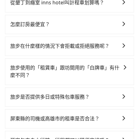
時不需要閉目養神（因為要自己開車），最重要的是你
從墾丁到癮室 inns hotel叫計程車划算嗎？
當天就要來回，那在屏東路邊可隨租隨借的iRent應該是
如選擇小黃直達，在屏東可以透過app叫車的有55688台
你最便宜選擇。註冊完iRent的app後，可以每小時
灣大車隊和Yoxi。依照里程跳錶計算，價格約為
$115~205承租小轎車，每公里再額外加收$3.2，從墾丁
怎麼訂房最便宜？
2,270~3,400元間，但如改預約tripool可省高達$700。
到癮室 inns hotel的花費預估為$1,650~2,200（金額差
現在旅客預訂飯店已經很少透過旅行社，大多是透過
但如果你無法提前預約，或偏好臨時叫車，那要注意屏
異來自於平假日、車款差異、抵達目的地後多久原路返
OTA (online travel agent) 來完成，除了可以快速依據
東縣僅有合法計程車約370輛，計程車密度為雙北的
回），雖已將eTag和可能的每小時40元路邊停車費用預
旅步在什麼樣的情況下會拒載或拒絕服務呢？
地區、價位、人數、特殊需求來搜尋適合的旅店與房
0.3%，也就是說要臨時叫到小黃的難度是台北或新北的
估進去，但額外的汽車保險與可能的罰單都需自付。再
當您使用 tripool 旅步乘車日期當天，若發生以下 3 項
型，更重要的是通常價格是官網的6~8折，如果又有加入
300倍之多。再加上屏東縣有些計程車司機不按錶計費，
者，和運的iRent只提供最基本的車型，如Toyota
原因，司機有權拒絕服務： 1) 當日搭車人數或行李超過
會員或者使用特定的信用卡，還可以累積點數做現金回
約有29%會採現場議價，建議最好先上網預約，以免當
旅步使用的「租賃車」跟坊間用的「白牌車」有什
Yaris、Prius C、Vios這類乘坐體驗較差的車款，如果人
訂購時填寫的數量。請務必確實填寫當日實際攜帶的行
饋或未來換取免費的住房。台灣人常用的線上訂房平台
場被坑受騙。雖然墾丁到癮室 inns hotel的跳表小黃可
麼不同？
數超過四位，更是沒有較大的七人座或九人座可供選
李及乘坐的總人數，包含成人及兒童／嬰幼兒。 2) 孩童
有Booking.com、Agoda.com、Hotels.com、
能較為便宜，但當你們人數超過四位時，叫兩輛計程車
擇，而且無人租車最令人詬病的就是車況，打開車門才
旅步所使用的是符合政府法規的租賃車，車牌以白底黑
同行，卻無自備或加購兒童座椅。提醒您，為了保護孩
Expedia.com、Trip.com等。正常來說，線上刷卡付款
的費用就貴了，改預約一輛tripool的九人座廂型車最高
發現仍有上一組乘客遺留的垃圾或者撞凹的車門仍未被
字的「R」開頭，受車隊嚴格管理及審核後才可入隊，成
童的安全，依道路交通安全規則規定，四歲以下的孩童
完後預定就完成，事先不用電話確認空房，事後也不用
旅步是否提供多日或特殊包車服務？
可省$1,300。
修理，每一次租車都好像在開樂透一樣。另外，偶爾也
為旅步貴賓服務用車。與一些私家車充當營業用車違法
必須乘坐兒童座椅。 3) 搭乘寵物友善專車卻沒有裝籠。
告知付款完畢，一切都能在網路上操作。但有些較冷門
會遇到明明已經預約了時間但上一位用戶卻遲遲尚未歸
若您有多日或特殊包車需求，您可以先來信旅步，會有
接載的「白牌車」不同。旅步所使用的車輛合法且符合
避免影響行車安全，請您務將寵物置入提籠或提袋內。
或規模較小的飯店，有可能再多平台同時上架而發生超
還，又或者要還車時卻偏偏找不到停車位，對於急著用
專人回覆您。
相關法規。
屏東縣的司機或高雄市的租車是否合法？
賣的現象，便有可能到了現場卻沒房可住的窘境，所以
車或者要載其他乘客的人來說就有不小的風險。最後，
在預定時要不選擇評分高、評論多的飯店，不然就是還
雖然路邊隨租隨還看似方便，但實際使用時還是有其區
許多的Line群組或Facebook社團裡，有很多低價的白牌
要再人工電話與飯店確認。預訂民宿方面，如不怕麻
域的限制，實際可停靠的地點與你的上下車地點仍有段