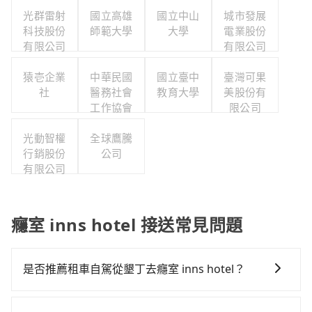
光群雷射
國立高雄
國立中山
城市發展
科技股份
師範大學
大學
電業股份
有限公司
有限公司
猿壱企業
中華民國
國立臺中
臺灣可果
社
醫務社會
教育大學
美股份有
工作協會
限公司
光動智權
全球鷹騰
行銷股份
公司
有限公司
癮室 inns hotel 接送常見問題
是否推薦租車自駕從墾丁去癮室 inns hotel？
如果你有台灣駕照且對自己駕駛技術有信心，且在車上