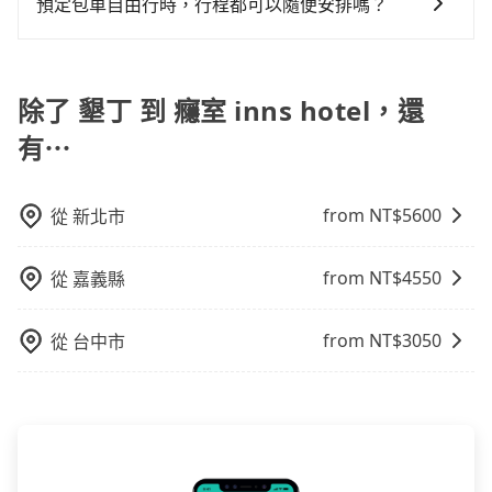
車、私家車或野雞車在招攬生意，這不僅是違法可能被
預定包車自由行時，行程都可以隨便安排嗎？
煩，有些時候直接打電話問的價格可能比民宿訂房網來
距離，在遇到下雨天或者載行李時，就顯得非常不便。
警察臨檢並趕下車，出意外後保險公司更是不會提供任
得便宜，但缺點就是多數要匯款並再人工確認。假如不
只要不超出您選用的用車時間及行程總公里數，且行程
何理賠，如果又遇到心術不正的司機，其犯罪行為可能
介意多花一點錢省下這些瑣碎的事，台灣本土的AsiaYo
沒有到達海拔1500公里以上的山區，行程都是可以依照
都無法監控或追查。最好別為了省小錢而冒上不必要的
或者國際Airbnb都值得推薦。
您的需求安排的。
除了 墾丁 到 癮室 inns hotel，還
風險。而tripool雇用的司機、使用的車輛以及配合的車
行，一定符合台灣法律規定，除了司機擁有合法的職業
有⋯
駕駛執照以及良民證外，車輛一定投保最高300萬乘客
險。最好辨別叫的車是否合法，就看車牌的開頭，只要
不是R或T開頭的車，就一定是違法。
from NT$
5600
從
新北市
from NT$
4550
從
嘉義縣
from NT$
3050
從
台中市