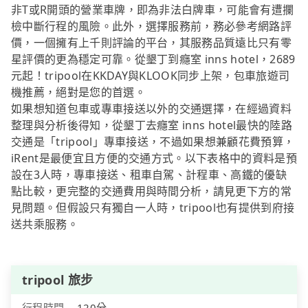
非T或R開頭的營業車牌，即為非法白牌車，可能會有遭攔
檢中斷行程的風險。此外，選擇服務前，務必參考網路評
價，一個擁有上千則評論的平台，其服務品質遠比只有零
星評價的更為穩定可靠。從墾丁到癮室 inns hotel，2689
元起！tripool在KKDAY與KLOOK同步上架，包車旅遊司
機推薦，絕對是您的首選。
如果想知道包車或專車接送以外的交通選擇，在經過資料
整理與分析後得知，從墾丁去癮室 inns hotel最快的陸路
交通是「tripool」專車接送，不過如果想兼顧花費預算，
iRent是最便宜且方便的交通方式。以下表格中的資料是預
設在3人時，專車接送、租車自駕、計程車、高鐵的優缺
點比較，更完整的交通費用與時間分析，請見更下方的常
見問題。但假設只有獨自一人時，tripool也有提供到府接
送共乘服務。
tripool 旅步
行程時間
120分