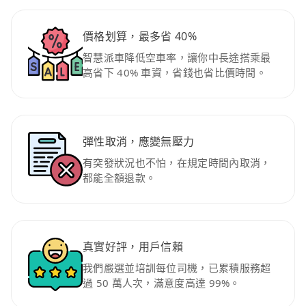
價格划算，最多省 40%
智慧派車降低空車率，讓你中長途搭乘最
高省下 40% 車資，省錢也省比價時間。
彈性取消，應變無壓力
有突發狀況也不怕，在規定時間內取消，
都能全額退款。
真實好評，用戶信賴
我們嚴選並培訓每位司機，已累積服務超
過 50 萬人次，滿意度高達 99%。