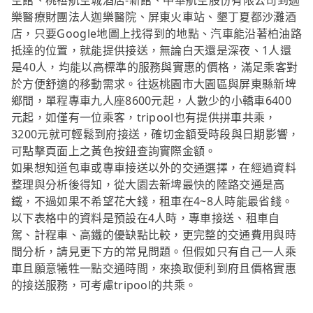
空館、桃禧航空城酒店-新館、中華航空股份有限公司到迦
樂醫療財團法人迦樂醫院、屏東火車站、墾丁夏都沙灘酒
店，只要Google地圖上找得到的地點、汽車能沿著柏油路
抵達的位置，就能提供接送，無論白天還是深夜、1人還
是40人，均能以高標準的服務與實惠的價格，滿足乘客對
於方便舒適的移動需求。往返桃園市大園區與屏東縣新埤
鄉間，單程專車九人座8600元起，人數少的小轎車6400
元起，如僅有一位乘客，tripool也有提供拼車共乘，
3200元就可輕鬆到府接送，確切金額受時段與日期影響，
可點擊頁面上之黃色按鈕查詢實際金額。
如果想知道包車或專車接送以外的交通選擇，在經過資料
整理與分析後得知，從大園去新埤最快的陸路交通是高
鐵，不過如果不希望花大錢，租車在4~8人時能最省錢。
以下表格中的資料是預設在4人時，專車接送、租車自
駕、計程車、高鐵的優缺點比較，更完整的交通費用與時
間分析，請見更下方的常見問題。但假如只有自己一人乘
車且願意犧牲一點交通時間，來換取便利到府且價格實惠
的接送服務，可考慮tripool的共乘。