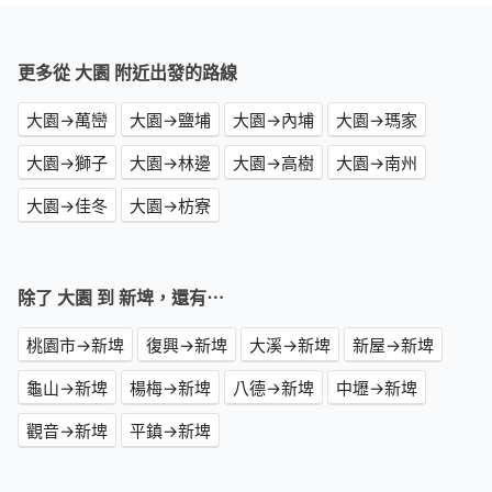
更多從 大園 附近出發的路線
大園→萬巒
大園→鹽埔
大園→內埔
大園→瑪家
大園→獅子
大園→林邊
大園→高樹
大園→南州
大園→佳冬
大園→枋寮
除了 大園 到 新埤，還有⋯
桃園市→新埤
復興→新埤
大溪→新埤
新屋→新埤
龜山→新埤
楊梅→新埤
八德→新埤
中壢→新埤
觀音→新埤
平鎮→新埤