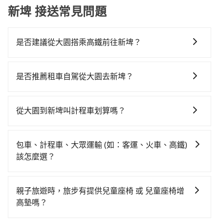
新埤 接送常見問題
是否建議從大園搭乘高鐵前往新埤？
若要從大園搭高鐵前往新埤，高鐵省時、較貴！從最早
06:49一直到22:35，桃園-左營一天最多有58班次高鐵可
是否推薦租車自駕從大園去新埤？
搭乘。假設從桃園市大園區前往最靠近的桃園高鐵站，
如你有駕照又不排斥自駕，且又不需要利用移動的時間
叫一輛計程車花費約400元、車程約20分鐘。抵達高鐵
在車上休息，那在桃園市大園區有約25間租車車行，比
站後，步行進站、現場購票並於月台排隊的時間約15分
從大園到新埤叫計程車划算嗎？
方說萬事通租車、百世租賃、富苓小客車租賃。一般租
鐘，再乘坐84~111分鐘（平均101分）的高鐵從桃園站
如選擇小黃直達，在桃園可以透過app叫車的有55688台
車以天為單位，小轎車如Toyota Altis、Nissan Tiida，
前往左營高鐵站，每人票價1,330元，再用10分鐘出站、
灣大車隊、Uber、Line Taxi、Yoxi等，如果在路邊攔不
一天租金約$1,500，九人座如Hyundai Starex或
等待車站前排班的計程車，搭上小黃後約花55分鐘、車
包車、計程車、大眾運輸 (如：客運、火車、高鐵)
到車，也可考慮打電話至大園附近的計程車隊，如菓林
Volkswagen T5，一天$4,500起，油錢（每公里約3
費1,100元後，抵達屏東縣新埤鄉的目的地。全程加上轉
該怎麼選？
計程車、大園多元化計程車聯合車隊、游輝益自營計程
元）、eTag（每公里約1元）、路邊停車（每小時約40
車時間共3小時18分鐘，假設4位同行，高鐵加轉乘之平
在選擇交通方式時，您可依下列建議的考慮因素做選
車等叫車看看。依照里程跳錶計算，價格約為
元）、保險費、罰單另計多數租車合約上都會載明每日
均每人花費為1,710元。但如果全程使用tripool並到府
擇： 預算：不同交通工具價格不同，可先確定您的預
9,235~11,100元間，但如改預約tripool可省高達
里程限定200~400公里，超過還會額外加收100~2,000
親子旅遊時，旅步有提供兒童座椅 或 兒童座椅增
專車接送，則每人平均花費約1,610元，費時4小時34分
算。計程車最貴，而大眾運輸通常較便宜。 行程：需多
$4,700。但如果要考慮到回程，屏東縣僅有合法計程車
元不等的費用。由於絕大多數的租車公司都沒有提供甲
高墊嗎？
鐘。長距離移動確實搭乘高鐵可以比坐車快，但卻要額
點停留的行程建議可選可客製化行程的包車，如果時間
約370輛，數量約為桃園市的5%、密度僅雙北的0.3%，
租乙還的服務，假設你當天就往返大園與新埤，預計的
外支出約400元的交通費，所以對於不是這麼趕時間的人