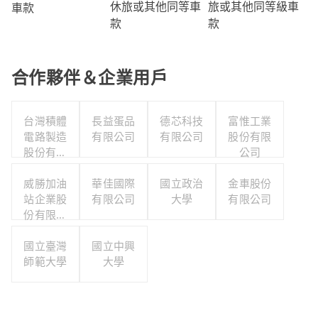
旅或其他同等級車
休旅或其他同等車
車款
款
款
合作夥伴＆企業用戶
台灣積體
長益蛋品
德芯科技
富惟工業
電路製造
有限公司
有限公司
股份有限
股份有限
公司
公司
威勝加油
華佳國際
國立政治
金車股份
站企業股
有限公司
大學
有限公司
份有限公
司
國立臺灣
國立中興
師範大學
大學