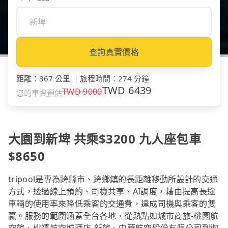
查詢真實價格
距離
：
367 公里
｜
旅程時間
：
274 分鐘
TWD
6439
TWD
9000
您的車資預估
大園到新埤 共乘$3200 九人座包車
$8650
tripool是專為跨縣市、跨鄉鎮的長距離移動所設計的交通
方式，透過線上預約、司機共享、AI調度，藉由提高長途
車輛的使用率來降低乘客的交通費，達成司機與乘客的雙
贏。服務的範圍涵蓋全台各地，從熱點如城市商旅-桃園航