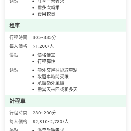
缺點
旺季一票難求
需多次轉乘
費用較貴
租車
行程時間
305~335分
每人價格
$1,200/人
優點
價格便宜
行程彈性
缺點
額外交通往返取車點
取還車時間受限
承擔額外風險
需當天來回或租多天
計程車
行程時間
280~290分
每人價格
$2,310~2,780/人
優點
滿足臨時需求