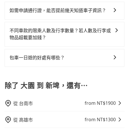
是的，我們提供兒童安全座椅。一台車至多提供一個兒
比較寬鬆且不介意耗時轉乘可選大眾運輸或較貴的計程
其叫車的難度是雙北市的310倍。綜合以上，無論在價格
小轎車花費為$4,800或九人座$7,800。當然這金額比搭
來說，預約tripool還是比較划算的。如果你是三人以下
童座椅。每趟每個租金 NT$300。您可以在預定服務時
車。 旅行人數：人數多時包車較方便舒適且每個人攤提
或服務品質上，tripool都是你從大園到新埤的最佳選
如需申請通行證，能否提前幾天知道車子資訊？
計程車便宜，但如果你當天只需要單程前往，隔天或多
要乘車，也可參考tripool的拼車共乘服務，最多可再節
填寫您的需求。
下來的車資也比較便宜，人數少可搭乘大眾運輸或計程
擇。
天後才需返回，租車就非常不方便。再者，租車地點可
省50%的交通費用。
為了讓旅步貴賓能夠享有更多取消訂單的彈性，我們提
車。 時間：需在特定時間到達目的地可選包車或計程
能離你的住家/辦公室/起點還有段路，且須配合車行營業
供用車前一天凌晨六點前取消訂單的服務。所以我們會
車，不趕時間即可選用大眾運輸。 便利性：需要便利性
不同車款的限乘人數及行李數量？若人數及行李或
時間做租還動作，另外承租過程繁瑣，租還通常需額外
在用車前一天才開始安排車輛，並於用車前一天晚上8點
和方便性可選包車和計程車，喜歡探險和體驗當地文化
物品超載要加錢？
花費30分鐘做簽約與車體檢查，甚至還要先自行加滿
提供服務司機和車輛資訊。如果您有特殊的用車需求，
則可搭乘大眾運輸。
油，如遇到不肖業者，還車時可能遭遇各種莫名理由而
我們提供不同種類的車輛，讓您根據需求選擇最適合您
可事先將您的需求寄至旅步的客服信箱：
被額外收費，風險可謂不小。
的車型。 五人座驕車可乘坐三位乘客，並可攜帶三個隨
booking@tripool.app，將有專人協助回覆確認是否能
包車一日遊的好處有哪些？
身行李與兩個30吋行李箱 五人座休旅車可乘坐四位乘
協助安排。」
包車一日遊的好處很多，首先，包車可以依照自己的意
客，並可攜帶四個隨身行李與三個30吋行李箱 九人座廂
願和需要來安排行程，其次，包車可以讓您更加深入地
型車可乘坐八位乘客，並可攜帶八個隨身行李與六個30
體驗當地文化和風土人情，此外，包車還可以省去您自
除了 大園 到 新埤，還有⋯
吋行李箱。 為了確保行車安全及遵守相關法規，我們不
己開車也無需擔心路線和交通的問題，更可以在舒適的
能超載人數。 如果您攜帶的行李或物品較多，我們會根
環境中專心欣賞當地美景和文化，讓您的旅程更加輕鬆
據情況收取微搬家費用，費用在300至500元之間。
from NT$
1900
從
台南市
自在。
from NT$
1300
從
高雄市