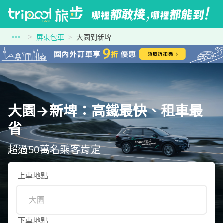
屏東包車
大園到新埤
大園→新埤：高鐵最快、租車最
省
超過50萬名乘客肯定
上車地點
下車地點