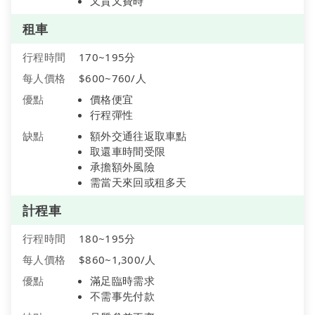
又貴又費時
租車
行程時間
170~195分
每人價格
$600~760/人
優點
價格便宜
行程彈性
缺點
額外交通往返取車點
取還車時間受限
承擔額外風險
需當天來回或租多天
計程車
行程時間
180~195分
每人價格
$860~1,300/人
優點
滿足臨時需求
不需事先付款