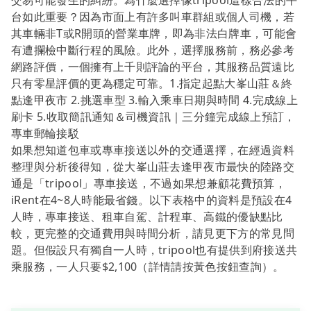
交易可能發生的糾紛。為什麼選擇像tripool這樣合法的平
台如此重要？因為市面上有許多叫車群組或個人司機，若
其車輛非T或R開頭的營業車牌，即為非法白牌車，可能會
有遭攔檢中斷行程的風險。此外，選擇服務前，務必參考
網路評價，一個擁有上千則評論的平台，其服務品質遠比
只有零星評價的更為穩定可靠。1.指定起點大峯山莊＆終
點逢甲夜市 2.挑選車型 3.輸入乘車日期與時間 4.完成線上
刷卡 5.收取簡訊通知＆司機資訊｜三分鐘完成線上預訂，
專車郵輪接駁
如果想知道包車或專車接送以外的交通選擇，在經過資料
整理與分析後得知，從大峯山莊去逢甲夜市最快的陸路交
通是「tripool」專車接送，不過如果想兼顧花費預算，
iRent在4~8人時能最省錢。以下表格中的資料是預設在4
人時，專車接送、租車自駕、計程車、高鐵的優缺點比
較，更完整的交通費用與時間分析，請見更下方的常見問
題。但假設只有獨自一人時，tripool也有提供到府接送共
乘服務，一人只要$2,100（詳情請按黃色按鈕查詢）。