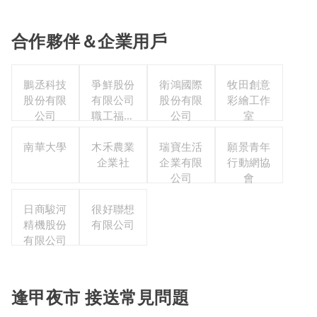
合作夥伴＆企業用戶
鵬丞科技
爭鮮股份
衛鴻國際
牧田創意
股份有限
有限公司
股份有限
彩繪工作
公司
職工福利
公司
室
委員會
南華大學
木禾農業
瑞寶生活
願景青年
企業社
企業有限
行動網協
公司
會
日商駿河
很好聯想
精機股份
有限公司
有限公司
逢甲夜市 接送常見問題