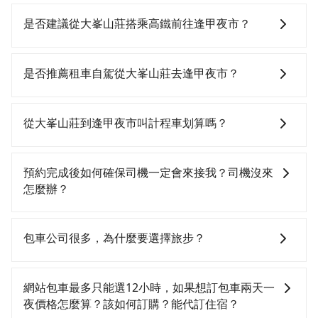
是否建議從大峯山莊搭乘高鐵前往逢甲夜市？
若要從大峯山莊搭高鐵前往逢甲夜市，高鐵較貴、費
時，且難叫計程車前往高鐵站！從最早06:21一直到
是否推薦租車自駕從大峯山莊去逢甲夜市？
23:27，嘉義-台中一天最多有60班次高鐵可搭乘。假設
從大峯山莊 (嘉義縣阿里山鄉) 前往最靠近的嘉義高鐵
如果你有台灣駕照且對自己駕駛技術有信心，且在車上
站，叫一輛計程車花費約2,600元、車程約142分鐘。抵
時不需要閉目養神（因為要自己開車），最重要的是你
從大峯山莊到逢甲夜市叫計程車划算嗎？
達高鐵站後，步行進站、現場購票並於月台排隊的時間
當天就要來回，那在嘉義路邊可隨租隨借的iRent應該是
約15分鐘，再乘坐22~35分鐘（平均28分）的高鐵從嘉
你最便宜選擇。註冊完iRent的app後，可以每小時
如選擇小黃直達，在嘉義可以透過app叫車的有55688台
義站前往台中高鐵站，每人票價380元，再用10分鐘出
$115~205承租小轎車，每公里再額外加收$3.2，從大峯
灣大車隊。依照里程跳錶計算，價格約為3,435~5,200元
預約完成後如何確保司機一定會來接我？司機沒來
站、等待車站前排班的計程車，搭上小黃後約花17分
山莊到逢甲夜市的花費預估為$2,400~3,050（金額差異
間，但如改預約tripool可省高達$1,000。但如果你無法
怎麼辦？
鐘、車費300元後，抵達逢甲夜市 (台中市西屯區) 的目
來自於平假日、車款差異、抵達目的地後多久原路返
提前預約，或偏好臨時叫車，那要注意嘉義縣僅有合法
的地。全程加上轉車時間共3小時32分鐘，假設4位同
回），雖已將eTag和可能的每小時40元路邊停車費用預
計程車約330輛，計程車密度為雙北的0.4%，也就是說
只要完成預約並付款完成，訂單就成立，tripool也保證
行，高鐵加轉乘之平均每人花費為1,110元。不過嘉義縣
估進去，但額外的汽車保險與可能的罰單都需自付。再
要臨時叫到小黃的難度是台北或新北的200倍之多。再加
派車。在出發前一天晚上八點時，會透過電子郵件與簡
包車公司很多，為什麼要選擇旅步？
領有合法執照的計程車僅有300多輛，計程車的密度為雙
者，和運的iRent只提供最基本的車型，如Toyota
上嘉義縣有些計程車司機不按錶計費，約有47%會採現
訊提供司機的姓名、電話、車牌、車型等資訊，如在約
北的0.4%，換句話說，臨時要叫小黃的難度是雙北大城
Yaris、Prius C、Vios這類乘坐體驗較差的車款，如果人
場議價，建議最好先上網預約，以免當場被坑受騙。雖
定好的時間與上車地點沒有看到司機，可主動電話聯
旅步非常重視司機的審查和車輛的維護，我們的價格政
市的200倍，且大峯山莊並未位於市區，可能根本無車可
數超過四位，更是沒有較大的七人座或九人座可供選
然大峯山莊到逢甲夜市的跳表小黃可能較為便宜，但當
繫，可能原本約定的地點不適合暫停而改停靠在附近的
策也是完全透明的，不會有任何隱藏費用。此外，我們
網站包車最多只能選12小時，如果想訂包車兩天一
攔。縱使幸運攔到一輛小黃了，嘉義縣少部分小黃司機
擇，而且無人租車最令人詬病的就是車況，打開車門才
你們人數超過四位時，叫兩輛計程車的費用就貴了，改
位置。但如果遇到車輛故障或者前一趟車嚴重耽誤，
提供更彈性的取消訂單規定，並致力於提供高品質的包
夜價格怎麼算？該如何訂購？能代訂住宿？
不按表收費，看乘客是外地人便漫天喊價或恣意繞路。
發現仍有上一組乘客遺留的垃圾或者撞凹的車門仍未被
預約一輛tripool的九人座廂型車最高可省$1,400。
tripool會盡快改派以減少乘客等待的時間。
車服務。選擇旅步絕對是明智的選擇之一。