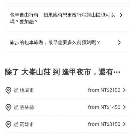
但如果全程使用tripool並到府專車接送，則每人平均花
修理，每一次租車都好像在開樂透一樣。另外，偶爾也
旅步的包車服務是以一天一張訂單的方式計算，如果您
費約1,060元，費時2小時47分鐘。選擇搭乘高鐵而不預
會遇到明明已經預約了時間但上一位用戶卻遲遲尚未歸
需要連續兩天的包車服務，可以在官網上分開預定兩天
包車自由行時，如果臨時想更改行程到山區也可以
約包車，不僅每人至少額外負擔50元車資，而且更會額
還，又或者要還車時卻偏偏找不到停車位，對於急著用
的行程。另外，目前旅步只提供接送服務，暫不提供代
嗎？要加錢？
外浪費45分鐘在轉乘與等車上，現在還不馬上來預約
車或者要載其他乘客的人來說就有不小的風險。最後，
訂住宿服務。
tripool！如果你是三人以下要乘車，也可參考tripool的
雖然路邊隨租隨還看似方便，但實際使用時還是有其區
可以的，當您的旅程需要穿越山區或是高海拔地區時，
拼車共乘服務，最多可再節省50%的交通費用。
域的限制，實際可停靠的地點與你的上下車地點仍有段
旅步可能會根據行經的路線是否超過海拔1500公尺來進
旅步的包車旅遊，最早需要多久前預約呢？
距離，在遇到下雨天或者載行李時，就顯得非常不便。
行額外的費用收取。但是，這些費用會在您下訂單後、
出發前先與您進行確認，確保您明確知道所有的費用。
當您的行程確定後，建議盡早預訂包車服務，因為旅步
我們會透過Email的方式向您說明收費細節，讓您能更放
提供早鳥優惠，您越早預訂就能享有更優惠的價格。所
心地享受旅步為您提供的服務。
以不妨趁早訂購，享受更划算的價格。
除了 大峯山莊 到 逢甲夜市，還有⋯
從
桃園市
from NT$
2150
從
雲林縣
from NT$
1450
從
高雄市
from NT$
3150