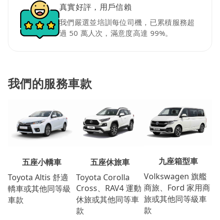
真實好評，用戶信賴
我們嚴選並培訓每位司機，已累積服務超
過 50 萬人次，滿意度高達 99%。
我們的服務車款
九座箱型車
五座休旅車
五座小轎車
Volkswagen 旗艦
Toyota Corolla
Toyota Altis 舒適
商旅、Ford 家用商
Cross、RAV4 運動
轎車或其他同等級
旅或其他同等級車
休旅或其他同等車
車款
款
款