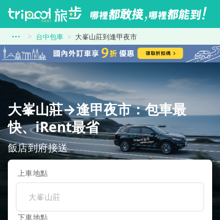
台中包車
大峯山莊到逢甲夜市
大峯山莊→逢甲夜市：包車最
快、iRent最省
飯店到府接送
上車地點
下車地點