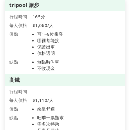
tripool 旅步
行程時間
165分
每人價格
$1,060/人
優點
可1~8位乘客
哪裡都能接
保證出車
價格透明
缺點
無臨時叫車
不收現金
高鐵
行程時間
每人價格
$1,110/人
優點
乘坐舒適
缺點
旺季一票難求
需多次轉乘