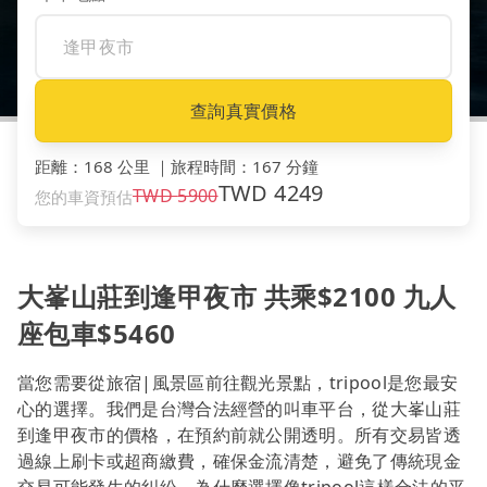
查詢真實價格
距離
：
168 公里
｜
旅程時間
：
167 分鐘
TWD
4249
TWD
5900
您的車資預估
大峯山莊到逢甲夜市 共乘$2100 九人
座包車$5460
當您需要從旅宿|風景區前往觀光景點，tripool是您最安
心的選擇。我們是台灣合法經營的叫車平台，從大峯山莊
到逢甲夜市的價格，在預約前就公開透明。所有交易皆透
過線上刷卡或超商繳費，確保金流清楚，避免了傳統現金