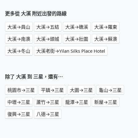
更多從 大溪 附近出發的路線
大溪→員山
大溪→五結
大溪→礁溪
大溪→羅東
大溪→南澳
大溪→頭城
大溪→壯圍
大溪→蘇澳
大溪→冬山
大溪老街→Yilan Silks Place Hotel
除了 大溪 到 三星，還有⋯
桃園市→三星
平鎮→三星
大園→三星
龜山→三星
中壢→三星
蘆竹→三星
龍潭→三星
新屋→三星
復興→三星
八德→三星