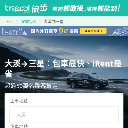
宜蘭包車
大溪到三星
大溪→三星：包車最快、iRent最
省
超過50萬名乘客肯定
上車地點
下車地點