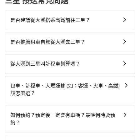
三星 接送常見問題
是否建議從大溪搭乘高鐵前往三星？
若要從大溪搭高鐵前往三星，高鐵較貴、費時！從最早
06:49一直到23:24，桃園-南港一天最多有72班次高鐵可
是否推薦租車自駕從大溪去三星？
搭乘。假設從桃園市大溪區前往最靠近的桃園高鐵站，
如果你有台灣駕照且對自己駕駛技術有信心，且在車上
叫一輛計程車花費約900元、車程約55分鐘。抵達高鐵
時不需要閉目養神（因為要自己開車），最重要的是你
站後，步行進站、現場購票並於月台排隊的時間約15分
從大溪到三星叫計程車划算嗎？
當天就要來回，那在桃園路邊可隨租隨借的iRent應該是
鐘，再乘坐27~34分鐘（平均32分）的高鐵從桃園站前
如選擇小黃直達，在桃園可以透過app叫車的有55688台
你最便宜選擇。註冊完iRent的app後，可以每小時
往南港高鐵站，每人票價200元，再用10分鐘出站、等
灣大車隊、Uber、Line Taxi、Yoxi等，如果在路邊攔不
$115~205承租小轎車，每公里再額外加收$3.2，從大溪
待車站前排班的計程車，搭上小黃後約花85分鐘、車費
包車、計程車、大眾運輸 (如：客運、火車、高鐵)
到車，也可考慮打電話至桃園市大溪區當地唯一的計程
到三星的花費預估為$1,600~2,150（金額差異來自於平
2,100元後，抵達宜蘭縣三星鄉的目的地。全程加上轉車
該怎麼選？
車行-大溪計程車等叫車看看。依照里程跳錶計算，價格
假日、車款差異、抵達目的地後多久原路返回），雖已
時間共3小時14分鐘，假設一人獨行，交通費總計3,200
在選擇交通方式時，您可依下列建議的考慮因素做選
約為2,735~3,300元間，但如改預約tripool可省高達
將eTag和可能的每小時40元路邊停車費用預估進去，但
元。但如果全程使用tripool並到府專車接送，則僅需花
擇： 預算：不同交通工具價格不同，可先確定您的預
$900。但如果要考慮到回程，宜蘭縣僅有合法計程車約
額外的汽車保險與可能的罰單都需自付。再者，和運的
如何預約？預定後一定會有車嗎？最晚何時要預
費約2,440元，費時1小時47分鐘。選擇搭乘高鐵而不預
算。計程車最貴，而大眾運輸通常較便宜。 行程：需多
750輛，數量約為桃園市的15%、密度僅雙北的0.9%，
iRent只提供最基本的車型，如Toyota Yaris、Prius C、
約？
約包車，不僅至少額外負擔760元車資，而且更會額外浪
點停留的行程建議可選可客製化行程的包車，如果時間
其叫車的難度是雙北市的120倍。綜合以上，無論在價格
Vios這類乘坐體驗較差的車款，如果人數超過四位，更
費87分鐘在轉乘與等車上，現在還不馬上來預約
如要預約從大溪前往三星的專車接送服務，可直接線上
比較寬鬆且不介意耗時轉乘可選大眾運輸或較貴的計程
或服務品質上，tripool都是你從大溪到三星的最佳選
是沒有較大的七人座或九人座可供選擇，而且無人租車
tripool！