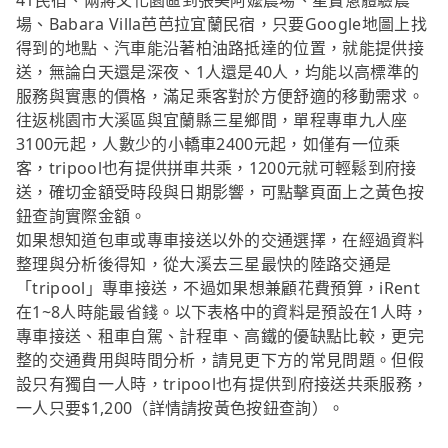
41民宿、兩蔣文化園區到張美阿嬤農場、星寶蔥體驗農
場、Babara Villa芭芭拉宜蘭民宿，只要Google地圖上找
得到的地點、汽車能沿著柏油路抵達的位置，就能提供接
送，無論白天還是深夜、1人還是40人，均能以高標準的
服務與實惠的價格，滿足乘客對於方便舒適的移動需求。
往返桃園市大溪區與宜蘭縣三星鄉間，單程專車九人座
3100元起，人數少的小轎車2400元起，如僅有一位乘
客，tripool也有提供拼車共乘，1200元就可輕鬆到府接
送，確切金額受時段與日期影響，可點擊頁面上之黃色按
鈕查詢實際金額。
如果想知道包車或專車接送以外的交通選擇，在經過資料
整理與分析後得知，從大溪去三星最快的陸路交通是
「tripool」專車接送，不過如果想兼顧花費預算，iRent
在1~8人時能最省錢。以下表格中的資料是預設在1人時，
專車接送、租車自駕、計程車、高鐵的優缺點比較，更完
整的交通費用與時間分析，請見更下方的常見問題。但假
設只有獨自一人時，tripool也有提供到府接送共乘服務，
一人只要$1,200（詳情請按黃色按鈕查詢）。