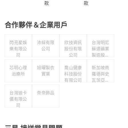
款
款
合作夥伴＆企業用戶
閃亮星娛
沛綵有限
欣技資訊
台灣明尼
樂有限公
公司
股份有限
蘇達礦業
司
公司
製造股份
有限公司
芯明心理
旭曜製衣
喬山健康
新加坡商
治療所
實業
科技股份
羅德與史
有限公司
瓦茨亞洲
私人股份
台灣迪卡
奈奈飾品
有限公司
儂有限公
台灣分公
司
司