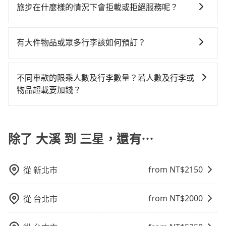
輸入上下車地點或地址，三秒內即可查到真實價格，照
車。 旅行人數：人數多時包車較方便舒適且每個人攤提
擇。
旅步在什麼樣的情況下會拒載或拒絕服務呢？
最令人詬病的就是車況，打開車門才發現仍有上一組乘
著步驟填寫完乘客資料與線上刷卡，訂單即成立。在拿
下來的車資也比較便宜，人數少可搭乘大眾運輸或計程
客遺留的垃圾或者撞凹的車門仍未被修理，每一次租車
當您使用 tripool 旅步乘車日期當天，若發生以下 3 項
到訂單編號後，隨即會在手機上收到簡訊以及電子郵件
車。 時間：需在特定時間到達目的地可選包車或計程
都好像在開樂透一樣。另外，偶爾也會遇到明明已經預
原因，司機有權拒絕服務： 1) 當日搭車人數或行李超過
確認信，如此就完成預約了，而司機與車輛的詳細資
車，不趕時間即可選用大眾運輸。 便利性：需要便利性
有大件物品或眾多行李該如何預訂？
約了時間但上一位用戶卻遲遲尚未歸還，又或者要還車
訂購時填寫的數量。請務必確實填寫當日實際攜帶的行
料，將於乘車前一晚八點透過SMS和EMAIL提供。一旦
和方便性可選包車和計程車，喜歡探險和體驗當地文化
時卻偏偏找不到停車位，對於急著用車或者要載其他乘
一般情況，九人座最多可以乘坐八位乘客以及置放六件
李及乘坐的總人數，包含成人及兒童／嬰幼兒。 2) 孩童
付款完畢，tripool保證出車。一般建議出發前一天中午
則可搭乘大眾運輸。
客的人來說就有不小的風險。最後，雖然路邊隨租隨還
30吋的行李箱，但如有大件行李、衝浪板、樂器、廣告
同行，卻無自備或加購兒童座椅。提醒您，為了保護孩
以前完成預約，越早下訂價格越低價，如臨時需要，前
不同車款的限乘人數及行李數量？若人數及行李或
看似方便，但實際使用時還是有其區域的限制，實際可
看板、床墊、折疊單車、家電等，在乘客人數不多的情
童的安全，依道路交通安全規則規定，四歲以下的孩童
一天傍晚五點前仍會收單，最遲如當天下午過後乘車，
物品超載要加錢？
停靠的地點與你的上下車地點仍有段距離，在遇到下雨
況下，可以將後座倒放來騰出置物空間。基本上只要不
必須乘坐兒童座椅。 3) 搭乘寵物友善專車卻沒有裝籠。
四小時前仍能預約。
天或者載行李時，就顯得非常不便。
我們提供不同種類的車輛，讓您根據需求選擇最適合您
遮住司機視線、不會破壞車體、不影響行車安全，會讓
避免影響行車安全，請您務將寵物置入提籠或提袋內。
的車型。 五人座驕車可乘坐三位乘客，並可攜帶三個隨
乘客盡量塞、盡量放。在預定前，建議先丈量好尺寸，
身行李與兩個30吋行李箱 五人座休旅車可乘坐四位乘
除了 大溪 到 三星，還有⋯
並事先透過官網的線上客服洽詢，確認沒問題再下訂。
客，並可攜帶四個隨身行李與三個30吋行李箱 九人座廂
型車可乘坐八位乘客，並可攜帶八個隨身行李與六個30
from NT$
2150
從
新北市
吋行李箱。 為了確保行車安全及遵守相關法規，我們不
能超載人數。 如果您攜帶的行李或物品較多，我們會根
據情況收取微搬家費用，費用在300至500元之間。
from NT$
2000
從
台北市