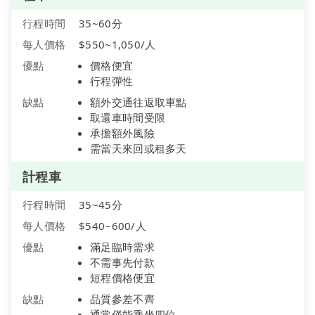
行程時間
35~60分
每人價格
$550~1,050/人
優點
價格便宜
行程彈性
缺點
額外交通往返取車點
取還車時間受限
承擔額外風險
需當天來回或租多天
計程車
行程時間
35~45分
每人價格
$540~600/人
優點
滿足臨時需求
不需事先付款
短程價格便宜
缺點
品質參差不齊
通常僅能乘坐四位