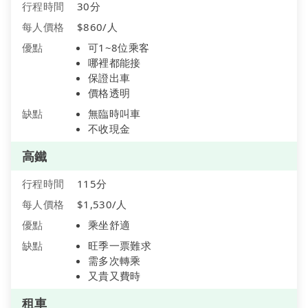
行程時間
30分
每人價格
$860/人
優點
可1~8位乘客
哪裡都能接
保證出車
價格透明
缺點
無臨時叫車
不收現金
高鐵
行程時間
115分
每人價格
$1,530/人
優點
乘坐舒適
缺點
旺季一票難求
需多次轉乘
又貴又費時
租車