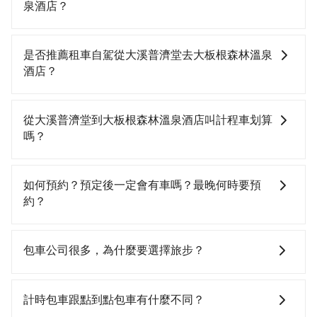
泉酒店？
從大溪普濟堂搭高鐵去大板根森林溫泉酒店絕非最佳選
擇，高鐵較貴、費時、轉車麻煩！桃園-板橋雖然一天最
是否推薦租車自駕從大溪普濟堂去大板根森林溫泉
多時有63班車次，從最早06:49到23:40，過了末班車到
酒店？
清晨的時段，還是要找其他交通方案。假設從大溪普濟
堂 (桃園市大溪區) 前往最靠近的桃園高鐵站，叫一輛計
如果你有台灣駕照且對自己駕駛技術有信心，且需要絕
程車花費約900元、車程約52分鐘。抵達高鐵站後，步
對的時間彈性，最重要的是你當天就要來回，那在桃園
從大溪普濟堂到大板根森林溫泉酒店叫計程車划算
行進站、現場購票並於月台排隊的時間約15分鐘，再乘
路邊可隨租隨借的iRent應該是你最便宜選擇。註冊完
嗎？
坐11~13分鐘（平均12分）的高鐵從桃園站前往板橋高
iRent的app後，可以每小時$115~205承租小轎車，每
鐵站，每人票價130元，再用10分鐘出站、等待車站前
公里再額外加收$3.2，從大溪普濟堂到大板根森林溫泉
如選擇小黃直達，在桃園可以透過app叫車的有55688台
排班的計程車，搭上小黃後約花26分鐘、車費500元
酒店的花費預估為$550~1,050（金額差異來自於平假
灣大車隊、Uber、Line Taxi、Yoxi等，如果在路邊攔不
如何預約？預定後一定會有車嗎？最晚何時要預
後，抵達大板根森林溫泉酒店 (新北市三峽區) 的目的
日、車款差異、抵達目的地後多久原路返回），雖已將
到車，也可考慮打電話至大溪計程車等叫車看看。依照
約？
地。全程加上轉車時間共1小時55分鐘，假設一人獨行，
eTag和可能的每小時40元路邊停車費用預估進去，但額
里程跳錶計算，價格約為535~600元間。雖然大溪普濟
交通費總計1,530元。但如果全程使用tripool並到府專
外的汽車保險與可能的罰單都需自付。再者，和運的
堂到大板根森林溫泉酒店的跳表小黃可能較為便宜，但
如要預約從大溪普濟堂前往大板根森林溫泉酒店的專車
車接送，則僅需花費約860元，費時32分鐘。選擇搭乘
iRent只提供最基本的車型，如Toyota Yaris、Prius C、
仍有臨時攔不到車以及計程車司機不跳錶計費的風險，
接送服務，可直接線上輸入上下車地點或地址，三秒內
包車公司很多，為什麼要選擇旅步？
高鐵而不預約包車，不僅至少額外負擔670元車資，而且
Vios這類乘坐體驗較差的車款，如果人數超過四位，更
如你們人數在五人以上，分坐兩台計程車就不太方便，
即可查到真實價格，照著步驟填寫完乘客資料與線上刷
更會額外浪費83分鐘在轉乘與等車上，現在還不馬上來
是沒有較大的七人座或九人座可供選擇，而且無人租車
反而能事先預約且品質穩定的tripool，可能更適合你。
卡，訂單即成立。在拿到訂單編號後，隨即會在手機上
旅步非常重視司機的審查和車輛的維護，我們的價格政
預約tripool！
最令人詬病的就是車況，打開車門才發現仍有上一組乘
收到簡訊以及電子郵件確認信，如此就完成預約了，而
策也是完全透明的，不會有任何隱藏費用。此外，我們
計時包車跟點到點包車有什麼不同？
客遺留的垃圾或者撞凹的車門仍未被修理，每一次租車
司機與車輛的詳細資料，將於乘車前一晚八點透過SMS
提供更彈性的取消訂單規定，並致力於提供高品質的包