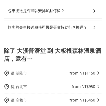
都好像在開樂透一樣。另外，偶爾也會遇到明明已經預
和EMAIL提供。一旦付款完畢，tripool保證出車。一般
車服務。選擇旅步絕對是明智的選擇之一。
計時包車和點到點包車都是包車服務的形式，但有一些
約了時間但上一位用戶卻遲遲尚未歸還，又或者要還車
建議出發前一天中午以前完成預約，越早下訂價格越低
不同之處： 計時包車：計時包車是按照用車時間來計
包車接送是否可以安排加點停留？
時卻偏偏找不到停車位，對於急著用車或者要載其他乘
價，如臨時需要，前一天傍晚五點前仍會收單，最遲如
費，通常以每小時為單位，客戶可以根據自己的需要預
客的人來說就有不小的風險。最後，雖然路邊隨租隨還
當天下午過後乘車，四小時前仍能預約。
定一定時間的包車服務。這種服務適用於需要在城市內
是的，我們提供您付費使用的加點服務，您可以在預訂
看似方便，但實際使用時還是有其區域的限制，實際可
多個地點間來回穿梭的客戶，例如市區觀光、商務差旅
時設置加點停留，我們會根據您的需求安排路線。
旅步的專車接送服務司機是否會協助行李搬運？
停靠的地點與你的上下車地點仍有段距離，在遇到下雨
等。 點到點包車：點到點包車是按照里程和目的地來計
天或者載行李時，就顯得非常不便。
費，客戶可以預先告知出發地點A到目的地B，會根據路
是的，旅步的司機會協助乘客搬運行李，讓您無需擔心
線和里程來計算費用。這種服務通常適用於單程或從一
行李搬運的問題，享受更輕鬆的旅程。
個城市到另一個城市的長途包車。
除了 大溪普濟堂 到 大板根森林溫泉酒
店，還有⋯
從
基隆市
from NT$
1150
從
台北市
from NT$
950
從
高雄市
from NT$
5450