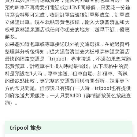
費方式與無任何隱藏費用，是國內外旅客的包車首選，讓
預約叫車不再需要打電話或加LINE問報價，只要花一分鐘
填寫資料即可完成，收到訂單編號後訂單即成立，訂單成
立保證出車。現在就點選黃色按鈕，輸入大溪普濟堂和大
板根森林溫泉酒店或任何你想去的地方，越早下訂，優惠
越多。
如果想知道包車或專車接送以外的交通選擇，在經過資料
整理與分析後得知，從大溪普濟堂去大板根森林溫泉酒店
最快的陸路交通是「tripool」專車接送，不過如果想兼顧
花費預算，計程車在1~8人時能最省錢。以下表格中的資
料是預設在1人時，專車接送、租車自駕、計程車、高鐵
的優缺點比較，更完整的交通費用與時間分析，請見更下
方的常見問題。但假設只有獨自一人時，tripool也有提供
到府接送共乘服務，一人只要$400（詳情請按黃色按鈕查
詢）。
tripool 旅步