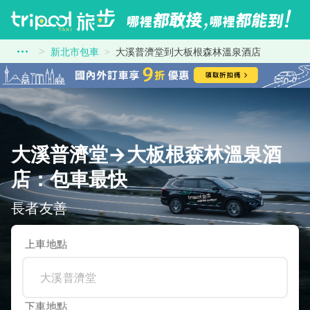
新北市包車
大溪普濟堂到大板根森林溫泉酒店
大溪普濟堂→大板根森林溫泉酒
店：包車最快
長者友善
上車地點
下車地點