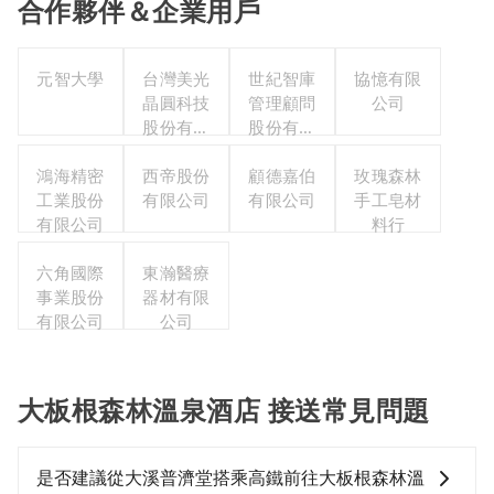
合作夥伴＆企業用戶
元智大學
台灣美光
世紀智庫
協憶有限
晶圓科技
管理顧問
公司
股份有限
股份有限
公司
公司
鴻海精密
西帝股份
顧德嘉伯
玫瑰森林
工業股份
有限公司
有限公司
手工皂材
有限公司
料行
六角國際
東瀚醫療
事業股份
器材有限
有限公司
公司
大板根森林溫泉酒店 接送常見問題
是否建議從大溪普濟堂搭乘高鐵前往大板根森林溫