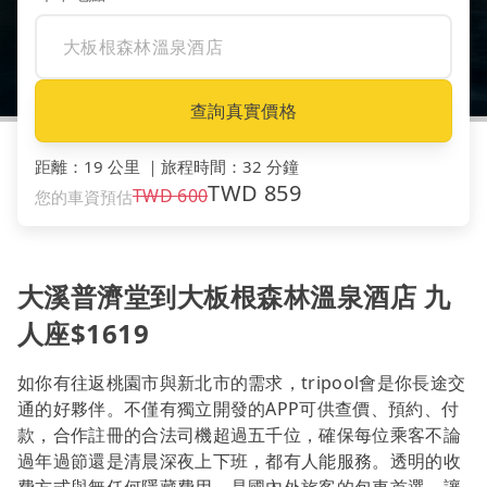
查詢真實價格
距離
：
19 公里
｜
旅程時間
：
32 分鐘
TWD
859
TWD
600
您的車資預估
大溪普濟堂到大板根森林溫泉酒店 九
人座$1619
如你有往返桃園市與新北市的需求，tripool會是你長途交
通的好夥伴。不僅有獨立開發的APP可供查價、預約、付
款，合作註冊的合法司機超過五千位，確保每位乘客不論
過年過節還是清晨深夜上下班，都有人能服務。透明的收