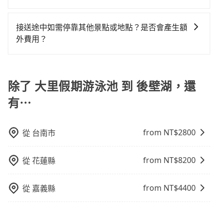
運：最經濟實惠的交通方式，通常有固定的路線和時間
業時間做租還動作，另外承租過程繁瑣，租還通常需額
當您使用 tripool 旅步乘車日期當天，若發生以下 3 項
表。不必擔心自己開車的安全風險。但是客運的班次和
外花費30分鐘做簽約與車體檢查，甚至還要先自行加滿
原因，司機有權拒絕服務： 1) 當日搭車人數或行李超過
行車路線可能不太頻繁。 計程車：可以隨叫隨到，並且
接送途中如需停靠其他景點或地點？是否會產生額
油，如遇到不肖業者，還車時可能遭遇各種莫名理由而
訂購時填寫的數量。請務必確實填寫當日實際攜帶的行
不必擔心停車位的問題。但是，計程車的費用相對較
外費用？
被額外收費，風險可謂不小。
李及乘坐的總人數，包含成人及兒童／嬰幼兒。 2) 孩童
高，車輛選擇不如包車多，且大都屬短程接駁為主。
當您預約旅步的「單程專車」，如果需要在途中加點停
同行，卻無自備或加購兒童座椅。提醒您，為了保護孩
靠，您可以參考我們的「加點服務」，每個點距離在 5
童的安全，依道路交通安全規則規定，四歲以下的孩童
公里內，需額外支付 200 元，且每個點最多停留 5 分
除了 大里假期游泳池 到 後壁湖，還
必須乘坐兒童座椅。 3) 搭乘寵物友善專車卻沒有裝籠。
鐘。加點費用可以在乘車當天下車前給司機現付。如果
避免影響行車安全，請您務將寵物置入提籠或提袋內。
有⋯
您選擇「計時包車」，中途需要加點停靠，則不需要額
外支付費用。
from NT$
2800
從
台南市
from NT$
8200
從
花蓮縣
from NT$
4400
從
嘉義縣