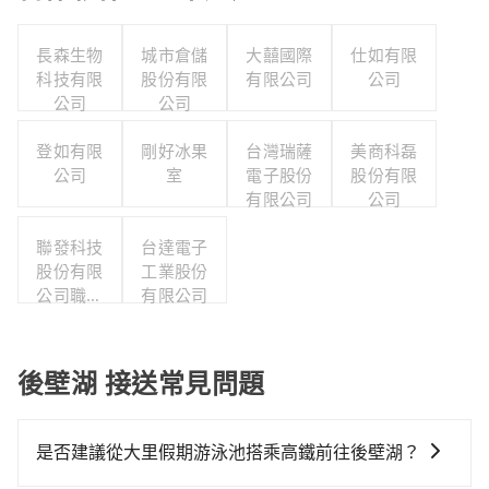
長森生物
城市倉儲
大囍國際
仕如有限
科技有限
股份有限
有限公司
公司
公司
公司
登如有限
剛好冰果
台灣瑞薩
美商科磊
公司
室
電子股份
股份有限
有限公司
公司
聯發科技
台達電子
股份有限
工業股份
公司職工
有限公司
福利委員
會
後壁湖 接送常見問題
是否建議從大里假期游泳池搭乘高鐵前往後壁湖？