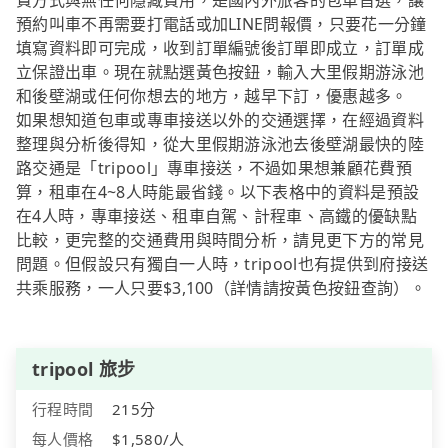
費方式與無任何隱藏費用，是國內外旅客的包車首選，讓
預約叫車不再需要打電話或加LINE問報價，只要花一分鐘
填寫資料即可完成，收到訂單編號後訂單即成立，訂單成
立保證出車。現在就點選黃色按鈕，輸入大里假期游泳池
和後壁湖或任何你想去的地方，越早下訂，優惠越多。
如果想知道包車或專車接送以外的交通選擇，在經過資料
整理與分析後得知，從大里假期游泳池去後壁湖最快的陸
路交通是「tripool」專車接送，不過如果想兼顧花費預
算，租車在4~8人時能最省錢。以下表格中的資料是預設
在4人時，專車接送、租車自駕、計程車、高鐵的優缺點
比較，更完整的交通費用與時間分析，請見更下方的常見
問題。但假設只有獨自一人時，tripool也有提供到府接送
共乘服務，一人只要$3,100（詳情請按黃色按鈕查詢）。
tripool 旅步
行程時間
215分
每人價格
$1,580/人