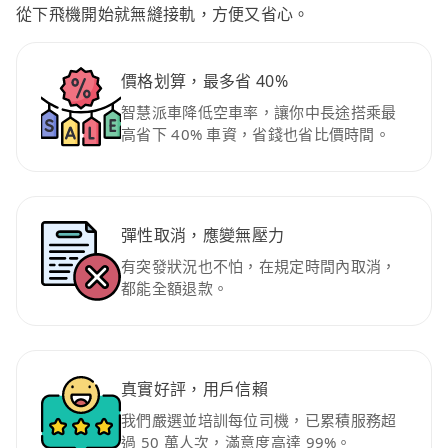
從下飛機開始就無縫接軌，方便又省心。
價格划算，最多省 40%
智慧派車降低空車率，讓你中長途搭乘最
高省下 40% 車資，省錢也省比價時間。
彈性取消，應變無壓力
有突發狀況也不怕，在規定時間內取消，
都能全額退款。
真實好評，用戶信賴
我們嚴選並培訓每位司機，已累積服務超
過 50 萬人次，滿意度高達 99%。