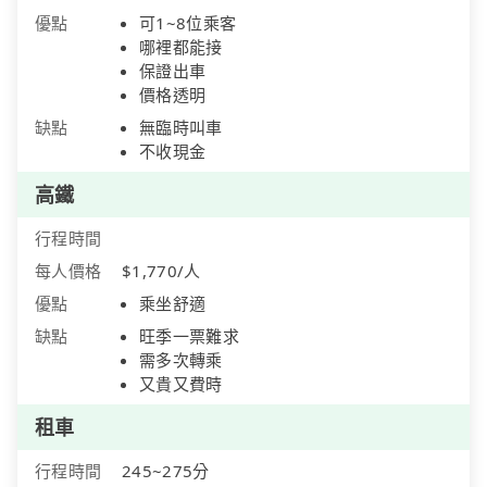
優點
可1~8位乘客
哪裡都能接
保證出車
價格透明
缺點
無臨時叫車
不收現金
高鐵
行程時間
每人價格
$1,770/人
優點
乘坐舒適
缺點
旺季一票難求
需多次轉乘
又貴又費時
租車
行程時間
245~275分