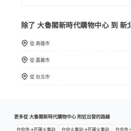
能用更少的司機來服務更多的旅客，意味著使用到
計時包車和點到點包車都是包車服務的形式，但有
反應在服務品質的控管會更佳。但tripool網站
通常以每小時為單位，客戶可以根據自己的需要預
午以前均可全額取消退費，如已經決定好要從大魯
點間來回穿梭的客戶，例如市區觀光、商務差旅等
除了 大魯閣新時代購物中心 到 
握最划算的價格。
可以預先告知出發地點A到目的地B，會根據路線
一個城市的長途包車。
從
高雄市
從
嘉義市
從
台北市
更多從 大魯閣新時代購物中心 附近出發的路線
台中市→花蓮火車站
台中火車站→花蓮火車站
台中市