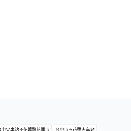
台中火車站→花蓮縣花蓮市
台中市→花莲火车站