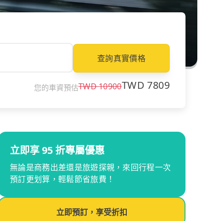
查詢真實價格
TWD
7809
TWD
10900
您的車資預估
立即享 95 折專屬優惠
無論是商務出差還是旅遊探親，來回行程一次
預訂更划算，輕鬆節省旅費！
立即預訂，享受折扣