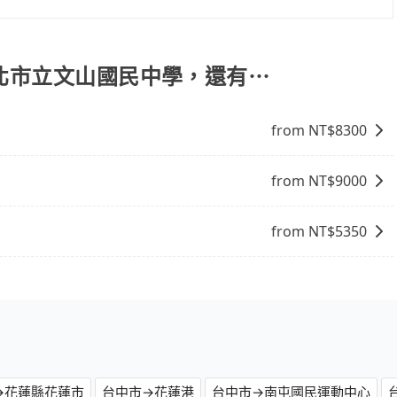
不熟悉的司機或者轉單給其他車行的情況比同行更低，如此便
一些不同之處： 計時包車：計時包車是按照用車時間來計費，
上的價格是動態的，一般來說越早預訂價格越優，且保證前一天中
定一定時間的包車服務。這種服務適用於需要在城市內多個地
閣新時代購物中心去新北市立文山國民中學，請儘早下訂以把
。 點到點包車：點到點包車是按照里程和目的地來計費，客戶
新北市立文山國民中學，還有⋯
和里程來計算費用。這種服務通常適用於單程或從一個城市到另
from NT$
8300
from NT$
9000
from NT$
5350
→花蓮縣花蓮市
台中市→花蓮港
台中市→南屯國民運動中心