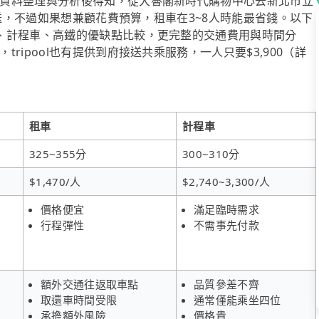
資料整理與分析後得知，從大魯閣新時代購物中心去新北市立
接送，不過如果想兼顧花費預算，租車在3~8人時能最省錢。以下
、計程車、高鐵的優缺點比較，更完整的交通費用與時間分
ipool也有提供到府接送共乘服務，一人只要$3,900（詳
租車
計程車
325~355分
300~310分
$1,470/人
$2,740~3,300/人
價格便宜
滿足臨時需求
行程彈性
不需事先付款
額外交通往返取車點
品質參差不齊
取還車時間受限
通常僅能乘坐四位
承擔額外風險
價格貴