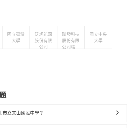
國立臺灣
沃旭能源
聯發科技
國立中央
大學
股份有限
股份有限
大學
公司
公司職工
福利委員
會
題
北市立文山國民中學？
國民中學，高鐵較貴、費時！從最早06:05一直到23:03，