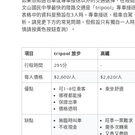
如果想知道包車或專車接送以外的交通選擇，在經過
文山國民中學最快的陸路交通是「tripool」專車
表格中的資料是預設在3人時，專車接送、租車自駕
析，請見更下方的常見問題。但假設只有獨自一人時，tr
情請按黃色按鈕查詢）。
項目
tripool 旅步
高鐵
行程時間
295分
-
每人價格
$2,600/人
$2,620/人
優點
可1~8位乘客
乘坐舒適
哪裡都能接
保證出車
價格透明
缺點
無臨時叫車
旺季一票難求
不收現金
需多次轉乘
又貴又費時