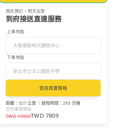
現在預訂，明天出發
到府接送直達服務
上車地點
下車地點
查詢真實價格
距離
：
327 公里
｜
旅程時間
：
293 分鐘
您的車資預估
TWD
7809
TWD
10900