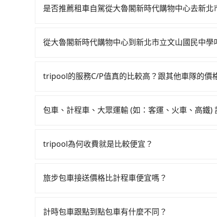
台中-南港一天最多有103班次高鐵可搭乘。假設從
是否推薦租車自駕從大魯閣新時代購物中心去新北
站，叫一輛計程車花費約400元、車程約32分鐘
如你有駕照又不排斥自駕，且又不需要利用移動的
分鐘，再乘坐54~81分鐘（平均68分）的高鐵從
區有約15間租車車行，比方說樂業租車、一一一交
待車站前排班的計程車，搭上小黃後約花224分鐘、車
從大魯閣新時代購物中心到新北市立文山國民中學
Toyota Altis、Nissan Tiida，一天租金約$1,50
的目的地。全程加上轉車時間共5小時54分鐘，假設
如選擇小黃直達，在台中可以透過app叫車的有55688台
起，油錢（每公里約3元）、eTag（每公里約1元
中市少部分小黃司機不按表收費，看乘客是外地人便漫
到車，也可考慮打電話至大魯閣新時代購物中心附
合約上都會載明每日里程限定200~400公里，超過
送，則每人平均花費約2,600元，費時4小時53
tripool的服務C/P值真的比較高？跟其他車隊的
看看。依照里程跳錶計算，價格約為8,225~9,900元
公司都沒有提供甲租乙還的服務，假設你當天就往
車資，而且更會額外浪費61分鐘在轉乘與等車上，現
在服務品質許可下，乘客當然希望價格越便宜越好
程，花蓮縣僅有合法計程車約1,010輛，數量約為台
轎車花費為$4,400或九人座$7,400。當然這
考tripool的拼車共乘服務，最多可再節省50%的
的台灣大車隊、大都會、LINE Taxi、Uber
190倍。再加上台中市有些計程車司機不按錶計費
才需返回，租車就非常不方便。再者，租車地點可
包車、計程車、大眾運輸 (如：客運、火車、高鐵)
KKDAY、KLOOK、叫車吧等。tripool旅
坑受騙。綜合以上，無論在價格或服務品質上，tri
做租還動作，另外承租過程繁瑣，租還通常需額外
在選擇交通方式時，您可依下列建議的考慮因素做
包括大魯閣新時代購物中心去新北市立文山國民中
的最佳選擇。
到不肖業者，還車時可能遭遇各種莫名理由而被額
程車最貴，而大眾運輸通常較便宜。 行程：需多
7~8折提供專車到府服務，是絕大多數乘客出行的
tripool為何收費就是比較便宜？
且不介意耗時轉乘可選大眾運輸或較貴的計程車。
對於平常就有在使用長程專車接送服務的乘客來說，第
也比較便宜，人數少可搭乘大眾運輸或計程車。 
為司機素質比較差、車上會有煙味、或者車齡過大，但
可選用大眾運輸。 便利性：需要便利性和方便性
旅步包車接送價格比計程車便宜嗎？
顧客評分較低的司機，且車輛均要求5年內新車，
輸。
旅步的車資採固定費率與計程車需依行駛距離計費
口罩。tripool之所以能將價格壓在市價7~8折
費用比計程車低，且能讓您更能輕鬆掌握交通開支
也就是提高俗稱「回頭車」的比例。這不僅體現在
計時包車跟點到點包車有什麼不同？