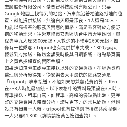
三中精機有限公司、大武崙澳底沙灘到日南火車站、大山
塑膠股份有限公司、愛普智科技股份有限公司，只要
Google地圖上找得到的地點、汽車能沿著柏油路抵達的位
置，就能提供接送，無論白天還是深夜、1人還是40人，
均能以高標準的服務與實惠的價格，滿足乘客對於方便舒
適的移動需求。往返基隆市安樂區與台中市大甲區間，單
程專車九人座3500元起，人數少的小轎車2600元起，如
僅有一位乘客，tripool也有提供拼車共乘，1300元就可
輕鬆到府接送，確切金額受時段與日期影響，可點擊頁面
上之黃色按鈕查詢實際金額。
如果想知道包車或專車接送以外的交通選擇，在經過資料
整理與分析後得知，從安樂去大甲最快的陸路交通是
「tripool」專車接送，不過如果想兼顧花費預算，iRent
在3~8人時能最省錢。以下表格中的資料是預設在3人時，
專車接送、租車自駕、計程車、高鐵的優缺點比較，更完
整的交通費用與時間分析，請見更下方的常見問題。但假
設只有獨自一人時，tripool也有提供到府接送共乘服務，
一人只要$1,300（詳情請按黃色按鈕查詢）。