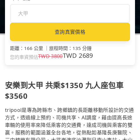
查詢真實價格
距離
：
166 公里
｜
旅程時間
：
135 分鐘
TWD
2689
TWD
3800
您的車資預估
安樂到大甲 共乘$1350 九人座包車
$3560
tripool是專為跨縣市、跨鄉鎮的長距離移動所設計的交通
方式，透過線上預約、司機共享、AI調度，藉由提高長途
車輛的使用率來降低乘客的交通費，達成司機與乘客的雙
贏。服務的範圍涵蓋全台各地，從熱點如基隆長庚醫院、