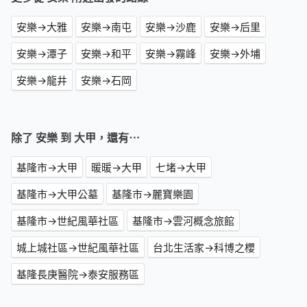
安樂→大雅
安樂→南屯
安樂→沙鹿
安樂→后里
安樂→潭子
安樂→和平
安樂→霧峰
安樂→外埔
安樂→龍井
安樂→石岡
除了 安樂 到 大甲，還有⋯
基隆市→大甲
暖暖→大甲
七堵→大甲
基隆市→大甲公墓
基隆市→麗寶樂園
基隆市→世紀風華社區
基隆市→雲河概念旅館
城上城社區→世紀風華社區
台北生活家→科博之櫻
基隆長庚醫院→泰安服務區