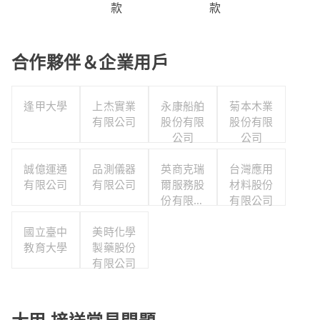
款
款
合作夥伴＆企業用戶
逢甲大學
上杰實業
永康船舶
菊本木業
有限公司
股份有限
股份有限
公司
公司
誠億運通
品測儀器
英商克瑞
台灣應用
有限公司
有限公司
爾服務股
材料股份
份有限公
有限公司
司台灣分
國立臺中
美時化學
公司
教育大學
製藥股份
有限公司