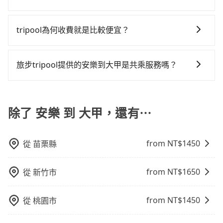
能到府接送，機場、通勤共乘、大型活動接送都適合！
通塞車時亦會加收延遲費用，一般屬短程接駁為主。 -
最令人詬病的就是車況，打開車門才發現仍有上一組乘
參考tripool的拼車共乘服務，最多可再節省50%的交通
在乘車結束後一週內，tripool都會透過第三方系統寄出
白牌車：優點是價格相對較低，有的還可喊價。但安全
客遺留的垃圾或者撞凹的車門仍未被修理，每一次租車
費用。
旅行業代收轉付電子收據，如果公司需要報公帳，在預
性和服務質量無法保障，需要自行承擔風險，遇到狀況
tripool為何收費就是比較便宜？
都好像在開樂透一樣。另外，偶爾也會遇到明明已經預
約付款前可以輸入公司的抬頭與統編，可向國稅局報
事後也無法申訴退費。
約了時間但上一位用戶卻遲遲尚未歸還，又或者要還車
對於平常就有在使用長程專車接送服務的乘客來說，第
帳，且免加收5%稅金。在收到後，可自行列印留存或報
時卻偏偏找不到停車位，對於急著用車或者要載其他乘
一次使用tripool的會擔心價格比市價便宜不少，是不是
帳，完全符合台灣的法律規範。
旅步tripool提供的安樂到大甲是共乘服務嗎？
客的人來說就有不小的風險。最後，雖然路邊隨租隨還
因為司機素質比較差、車上會有煙味、或者車齡過大，
看似方便，但實際使用時還是有其區域的限制，實際可
tripool除了共乘拼車服務外，也有包車到府接送服務，
但事實恰恰相反。tripool不僅有嚴密的篩選機制，定期
停靠的地點與你的上下車地點仍有段距離，在遇到下雨
預約時都依照乘客需求做選擇。如需專車接送，車內除
淘汰顧客評分較低的司機，且車輛均要求5年內新車，司
天或者載行李時，就顯得非常不便。
了司機以外，從上車到下車期間，都不會再有其他陌生
除了 安樂 到 大甲，還有⋯
機也絕對不會在車內吸煙，於新冠肺炎期間也絕對全程
人出現。如選擇共乘服務，則會依照其他共乘乘客做彈
配戴口罩。tripool之所以能將價格壓在市價7~8折的主
性調度安排，路線上會盡可能以順路為優先，載客數也
因來自於自行研發的AI車輛調度演算法，能有效降低空
from NT$
1450
從
苗栗縣
不會超過座位的上限。
車率，也就是提高俗稱「回頭車」的比例。這不僅體現
在成本的控制，更是在傳統旺季（年假、端午、中秋、
雙十等）能用更少的司機來服務更多的旅客，意味著使
from NT$
1650
從
新竹市
用到不熟悉的司機或者轉單給其他車行的情況比同行更
低，如此便反應在服務品質的控管會更佳。但tripool網
from NT$
1450
從
桃園市
站上的價格是動態的，一般來說越早預訂價格越優，且
保證前一天中午以前均可全額取消退費，如已經決定好