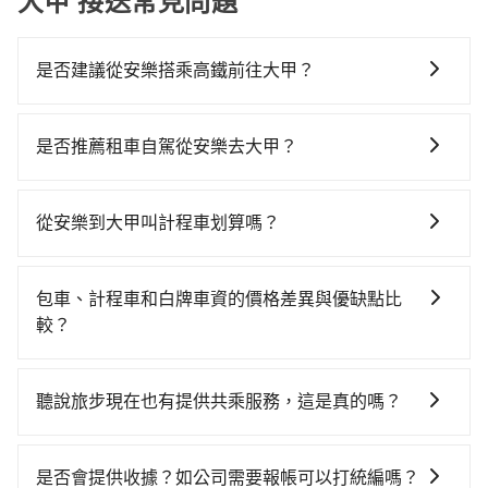
大甲 接送常見問題
是否建議從安樂搭乘高鐵前往大甲？
若要從安樂搭高鐵前往大甲，高鐵較貴、費時！從最早
06:15一直到22:50，南港-苗栗一天最多有30班次高鐵可
是否推薦租車自駕從安樂去大甲？
搭乘。假設從基隆市安樂區前往最靠近的南港高鐵站，
如果你有台灣駕照且對自己駕駛技術有信心，且在車上
叫一輛計程車花費約500元、車程約25分鐘。抵達高鐵
時不需要閉目養神（因為要自己開車），最重要的是你
站後，步行進站、現場購票並於月台排隊的時間約20分
從安樂到大甲叫計程車划算嗎？
當天就要來回，那在基隆路邊可隨租隨借的iRent應該是
鐘，再乘坐52~59分鐘（平均57分）的高鐵從南港站前
如選擇小黃直達，在基隆可以透過app叫車的有55688台
你最便宜選擇。註冊完iRent的app後，可以每小時
往苗栗高鐵站，每人票價480元，再用5分鐘出站、等待
灣大車隊、Uber和Yoxi，如果在路邊攔不到車，也可考
$115~205承租小轎車，每公里再額外加收$3.2，從安樂
車站前排班的計程車，搭上小黃後約花45分鐘、車費
包車、計程車和白牌車資的價格差異與優缺點比
慮打電話至安樂附近的計程車隊，如大象計程車、新秩
到大甲的花費預估為$2,250~2,900（金額差異來自於平
1,100元後，抵達台中市大甲區的目的地。全程加上轉車
較？
序計程車、元元計程車等叫車看看。依照里程跳錶計
假日、車款差異、抵達目的地後多久原路返回），雖已
時間共2小時30分鐘，假設3位同行，高鐵加轉乘之平均
包車、計程車或白牌車。主要價格差異和優缺點如下： -
算，價格約為4,190~5,000元間，但如改預約tripool可
將eTag和可能的每小時40元路邊停車費用預估進去，但
每人花費為1,010元。但如果全程使用tripool並到府專
包車：優點是搭乘舒適可以根據自己的需求安排時間和
省高達$2,300。綜合以上，無論在價格或服務品質上，
額外的汽車保險與可能的罰單都需自付。再者，和運的
聽說旅步現在也有提供共乘服務，這是真的嗎？
車接送，則每人平均花費約900元，費時2小時15分鐘。
地點上車較客製化。此外，司機還會提供各種旅遊建議
tripool都是你從安樂到大甲的最佳選擇。
iRent只提供最基本的車型，如Toyota Yaris、Prius C、
選擇搭乘高鐵而不預約包車，不僅每人至少額外負擔110
是的！除了原有的專車接送外，旅步在2024年更上架了
與資訊。長途接送價格比計程車車資更優惠。 - 計程
Vios這類乘坐體驗較差的車款，如果人數超過四位，更
元車資，而且更會額外浪費15分鐘在轉乘與等車上，現
保證出車的共乘服務，不用再擔心人少不成團問題，還
車：優點是24小時隨叫隨到，價格按錶計費，但若遇交
是否會提供收據？如公司需要報帳可以打統編嗎？
是沒有較大的七人座或九人座可供選擇，而且無人租車
在還不馬上來預約tripool！如果你僅有兩位乘車，也可