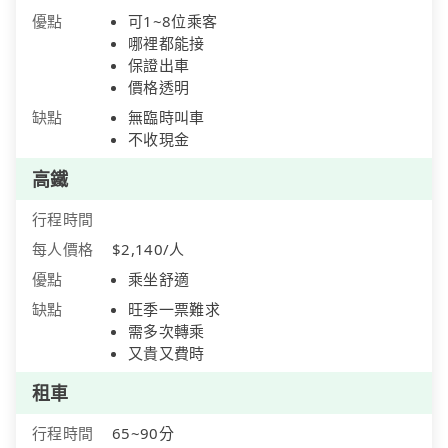
優點
可1~8位乘客
哪裡都能接
保證出車
價格透明
缺點
無臨時叫車
不收現金
高鐵
行程時間
每人價格
$2,140/人
優點
乘坐舒適
缺點
旺季一票難求
需多次轉乘
又貴又費時
租車
行程時間
65~90分