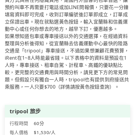
費方式與無任何隱藏費用，是國內外旅客的包車首選，讓
預約叫車不再需要打電話或加LINE問報價，只要花一分鐘
填寫資料即可完成，收到訂單編號後訂單即成立，訂單成
立保證出車。現在就點選黃色按鈕，輸入宜蘭縣和信義運
動中心或任何你想去的地方，越早下訂，優惠越多。
如果想知道包車或專車接送以外的交通選擇，在經過資料
整理與分析後得知，從宜蘭縣去信義運動中心最快的陸路
交通是「tripool」專車接送，不過如果想兼顧花費預算，
iRent在1~8人時能最省錢。以下表格中的資料是預設在1
人時，專車接送、租車自駕、計程車、高鐵的優缺點比
較，更完整的交通費用與時間分析，請見更下方的常見問
題。但假設只有獨自一人時，tripool也有提供到府接送共
乘服務，一人只要$700（詳情請按黃色按鈕查詢）。
tripool 旅步
行程時間
60分
每人價格
$1,530/人