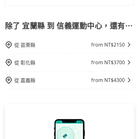
因為司機素質比較差、車上會有煙味、或者車齡過大，
特殊需求或人數較多，需要大T保母車、20人座中巴、
險。最好辨別叫的車是否合法，就看車牌的開頭，只要
雖然宜蘭縣到信義運動中心的跳表小黃可能較為便宜，
凹的車門仍未被修理，每一次租車都好像在開樂透一
並到府專車接送，則僅需花費約1,530元，費時59分鐘。
計時包車和點到點包車都是包車服務的形式，但有一些
但事實恰恰相反。tripool不僅有嚴密的篩選機制，定期
40人座大巴或遊覽車，可特別填單並另外報價。
不是R或T開頭的車，就一定是違法。
但當你們人數超過四位時，叫兩輛計程車的費用就貴
樣。另外，偶爾也會遇到明明已經預約了時間但上一位
選擇搭乘高鐵而不預約包車，不僅至少額外負擔610元車
不同之處： 計時包車：計時包車是按照用車時間來計
淘汰顧客評分較低的司機，且車輛均要求5年內新車，司
了，改預約一輛tripool的九人座廂型車最高可省$600。
用戶卻遲遲尚未歸還，又或者要還車時卻偏偏找不到停
資，而且更會額外浪費82分鐘在轉乘與等車上，現在還
費，通常以每小時為單位，客戶可以根據自己的需要預
除了 宜蘭縣 到 信義運動中心，還有⋯
機也絕對不會在車內吸煙，於新冠肺炎期間也絕對全程
車位，對於急著用車或者要載其他乘客的人來說就有不
不馬上來預約tripool！
定一定時間的包車服務。這種服務適用於需要在城市內
配戴口罩。tripool之所以能將價格壓在市價7~8折的主
小的風險。最後，雖然路邊隨租隨還看似方便，但實際
多個地點間來回穿梭的客戶，例如市區觀光、商務差旅
因來自於自行研發的AI車輛調度演算法，能有效降低空
使用時還是有其區域的限制，實際可停靠的地點與你的
from NT$
2150
從
苗栗縣
等。 點到點包車：點到點包車是按照里程和目的地來計
車率，也就是提高俗稱「回頭車」的比例。這不僅體現
上下車地點仍有段距離，在遇到下雨天或者載行李時，
費，客戶可以預先告知出發地點A到目的地B，會根據路
在成本的控制，更是在傳統旺季（年假、端午、中秋、
就顯得非常不便。
線和里程來計算費用。這種服務通常適用於單程或從一
雙十等）能用更少的司機來服務更多的旅客，意味著使
from NT$
3700
從
彰化縣
個城市到另一個城市的長途包車。
用到不熟悉的司機或者轉單給其他車行的情況比同行更
低，如此便反應在服務品質的控管會更佳。但tripool網
from NT$
4300
從
嘉義縣
站上的價格是動態的，一般來說越早預訂價格越優，且
保證前一天中午以前均可全額取消退費，如已經決定好
要從宜蘭縣去信義運動中心，請儘早下訂以把握最划算
的價格。