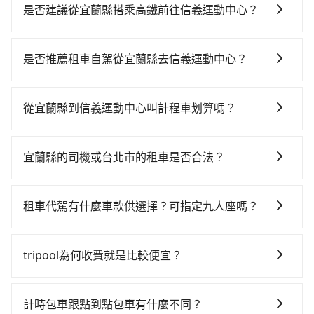
趟車的資訊，所以如果需要來回叫車，請分兩筆訂單預
是否建議從宜蘭縣搭乘高鐵前往信義運動中心？
定。至於價格已經市場最優惠，並無特別針對來回車趟
從宜蘭搭高鐵去信義運動中心絕非最佳選擇，高鐵較
做額外折扣，但如果手上有優惠代碼，歡迎直接使用，
貴、費時、轉車麻煩，且難叫計程車前往高鐵站！南港-
不限單程或來回。
是否推薦租車自駕從宜蘭縣去信義運動中心？
台北雖然一天最多時有101班車次，從最早06:15到
如果你有台灣駕照且對自己駕駛技術有信心，且在車上
22:50，過了末班車到清晨的時段，還是要找其他交通方
時不需要閉目養神（因為要自己開車），最重要的是你
案。假設從宜蘭縣羅東鎮前往最靠近的南港高鐵站，叫
從宜蘭縣到信義運動中心叫計程車划算嗎？
當天就要來回，那在宜蘭路邊可隨租隨借的iRent應該是
一輛計程車花費約1,800元、車程約70分鐘。抵達高鐵站
如選擇小黃直達，在宜蘭可以透過app叫車的有55688台
你最便宜選擇。註冊完iRent的app後，可以每小時
後，步行進站、現場購票並於月台排隊的時間約20分
灣大車隊、Uber、Line Taxi、Yoxi等，如果在路邊攔不
$115~205承租小轎車，每公里再額外加收$3.2，從宜蘭
鐘，再乘坐7~8分鐘（平均8分）的高鐵從南港站前往台
宜蘭縣的司機或台北市的租車是否合法？
到車，也可考慮打電話至附近的計程車隊，如羅東信通
縣（羅東鎮）到信義運動中心的花費預估為
北高鐵站，每人票價40元，再用15分鐘出站、等待車站
許多的Line群組或Facebook社團裡，有很多低價的白牌
無線電計程車、羅東計程汽車行、羅東信通計程車等叫
$950~1,400（金額差異來自於平假日、車款差異、抵達
前排班的計程車，搭上小黃後約花30分鐘、車費300元
車、私家車或野雞車在招攬生意，這不僅是違法可能被
車看看。依照里程跳錶計算，價格約為1,290~1,900元
目的地後多久原路返回），雖已將eTag和可能的每小時
租車代駕有什麼車款供選擇？可指定九人座嗎？
後，抵達信義運動中心 (台北市信義區) 的目的地。全程
警察臨檢並趕下車，出意外後保險公司更是不會提供任
間，若改選tripool的專車服務可再更便宜。但如果你無
40元路邊停車費用預估進去，但額外的汽車保險與可能
加上轉車時間共2小時21分鐘，假設一人獨行，交通費總
tripool提供的車型以五人座小轎車、休旅車與九人座箱
何理賠，如果又遇到心術不正的司機，其犯罪行為可能
法提前預約，或偏好臨時叫車，那要注意宜蘭縣僅有合
的罰單都需自付。再者，和運的iRent只提供最基本的車
計2,140元。不過宜蘭縣領有合法執照的計程車僅有700
型車為主，車款品牌以豐田Toyota、福特Ford、福斯
都無法監控或追查。最好別為了省小錢而冒上不必要的
法計程車約750輛，計程車密度為雙北的0.9%，也就是
tripool為何收費就是比較便宜？
型，如Toyota Yaris、Prius C、Vios這類乘坐體驗較差
多輛，計程車的密度為雙北的0.9%，換句話說，臨時要
VW為主，其中也有少量進口車像凌志Lexus、特斯拉
風險。而tripool雇用的司機、使用的車輛以及配合的車
說要臨時叫到小黃的難度是台北或新北的100倍之多。再
的車款，如果人數超過四位，更是沒有較大的七人座或
叫小黃的難度是雙北大城市的100倍。縱使幸運攔到一輛
對於平常就有在使用長程專車接送服務的乘客來說，第
Tesla、賓士Benz等高級車款。全部五年內合法營業用
行，一定符合台灣法律規定，除了司機擁有合法的職業
加上宜蘭縣有些計程車司機不按錶計費，約有47%會採
九人座可供選擇，而且無人租車最令人詬病的就是車
小黃了，宜蘭縣少部分小黃司機不按表收費，看乘客是
一次使用tripool的會擔心價格比市價便宜不少，是不是
車，百分百無菸車，乘客均有最高500萬乘客險。如果有
駕駛執照以及良民證外，車輛一定投保最高300萬乘客
計時包車跟點到點包車有什麼不同？
現場議價，建議最好先上網預約，以免當場被坑受騙。
況，打開車門才發現仍有上一組乘客遺留的垃圾或者撞
外地人便漫天喊價或恣意繞路。但如果全程使用tripool