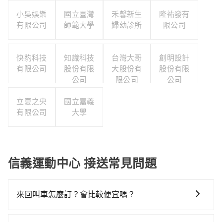
小吳娛樂
國立臺灣
禾馨新生
隆祐發有
有限公司
師範大學
婦幼診所
限公司
快豹科技
知識科技
台灣大哥
創明設計
有限公司
股份有限
大股份有
股份有限
公司
限公司
公司
立夏之央
國立嘉義
有限公司
大學
信義運動中心 接送常見問題
來回叫車怎麼訂？會比較便宜嗎？
為了乘客未來可能的訂單修改或取消，每筆訂單只含一