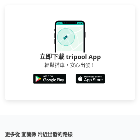
煩，有些時候直接打電話問的價格可能比民宿訂房網來
得便宜，但缺點就是多數要匯款並再人工確認。假如不
介意多花一點錢省下這些瑣碎的事，台灣本土的AsiaYo
或者國際Airbnb都值得推薦。
立即下載 tripool App
輕鬆搭車，安心出發！
更多從 宜蘭縣 附近出發的路線