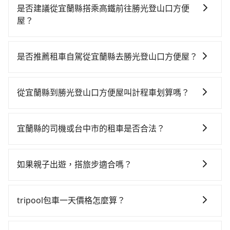
是否建議從宜蘭縣搭乘高鐵前往勝光登山口方便
屋？
若要從宜蘭縣搭高鐵前往勝光登山口方便屋，高鐵較
貴、費時，且難叫計程車前往高鐵站！從最早06:15一直
是否推薦租車自駕從宜蘭縣去勝光登山口方便屋？
到22:50，南港-台中一天最多有101班次高鐵可搭乘。假
如果你有台灣駕照且對自己駕駛技術有信心，且在車上
設從宜蘭縣宜蘭市前往最靠近的南港高鐵站，叫一輛計
時不需要閉目養神（因為要自己開車），最重要的是你
程車花費約1,500元、車程約65分鐘。抵達高鐵站後，步
從宜蘭縣到勝光登山口方便屋叫計程車划算嗎？
當天就要來回，那在宜蘭路邊可隨租隨借的iRent應該是
行進站、現場購票並於月台排隊的時間約20分鐘，再乘
如選擇小黃直達，在宜蘭可以透過app叫車的有55688台
你最便宜選擇。註冊完iRent的app後，可以每小時
坐58~77分鐘（平均68分）的高鐵從南港站前往台中高
灣大車隊、Uber、Line Taxi、Yoxi等，如果在路邊攔不
$115~205承租小轎車，每公里再額外加收$3.2，從宜蘭
鐵站，每人票價750元，再用10分鐘出站、等待車站前
宜蘭縣的司機或台中市的租車是否合法？
到車，也可考慮打電話至附近的計程車隊，如合運計程
縣（宜蘭市）到勝光登山口方便屋的花費預估為
排班的計程車，搭上小黃後約花70分鐘、車費1,800元
許多的Line群組或Facebook社團裡，有很多低價的白牌
車、宜蘭美琪計程車、聖美計程車等叫車看看。依照里
$3,250~3,950（金額差異來自於平假日、車款差異、抵
後，抵達勝光登山口方便屋 (台中市和平區) 的目的地。
車、私家車或野雞車在招攬生意，這不僅是違法可能被
程跳錶計算，價格約為5,050~7,600元間，但如改預約
達目的地後多久原路返回），雖已將eTag和可能的每小
如果親子出遊，搭旅步適合嗎？
全程加上轉車時間共3小時49分鐘，假設4位同行，高鐵
警察臨檢並趕下車，出意外後保險公司更是不會提供任
tripool可省高達$1,600。但如果你無法提前預約，或偏
時40元路邊停車費用預估進去，但額外的汽車保險與可
加轉乘之平均每人花費為1,580元。不過宜蘭縣領有合法
適合的，另外旅步也特別為您心愛的寶貝準備了兒童座
何理賠，如果又遇到心術不正的司機，其犯罪行為可能
好臨時叫車，那要注意宜蘭縣僅有合法計程車約750輛，
能的罰單都需自付。再者，和運的iRent只提供最基本的
執照的計程車僅有700多輛，計程車的密度為雙北的
椅及兒童用增高墊供您選購(租借300元/個)，讓您和孩子
都無法監控或追查。最好別為了省小錢而冒上不必要的
計程車密度為雙北的0.9%，也就是說要臨時叫到小黃的
tripool包車一天價格怎麼算？
車型，如Toyota Yaris、Prius C、Vios這類乘坐體驗較
0.9%，換句話說，臨時要叫小黃的難度是雙北大城市的
出遊時安全更有保障。
風險。而tripool雇用的司機、使用的車輛以及配合的車
難度是台北或新北的100倍之多。關於交通需要特別注
差的車款，如果人數超過四位，更是沒有較大的七人座
100倍。縱使幸運攔到一輛小黃了，宜蘭縣少部分小黃司
因包車費用會隨著您選用2-12小時不等的包車時數、所
行，一定符合台灣法律規定，除了司機擁有合法的職業
意：像勝光登山口方便屋這樣的偏遠地區，計程車不會
或九人座可供選擇，而且無人租車最令人詬病的就是車
機不按表收費，看乘客是外地人便漫天喊價或恣意繞