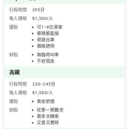
行程時間
205分
每人價格
$1,500/人
優點
可1~8位乘客
哪裡都能接
保證出車
價格透明
缺點
無臨時叫車
不收現金
高鐵
行程時間
230~245分
每人價格
$1,580/人
優點
乘坐舒適
缺點
旺季一票難求
需多次轉乘
又貴又費時