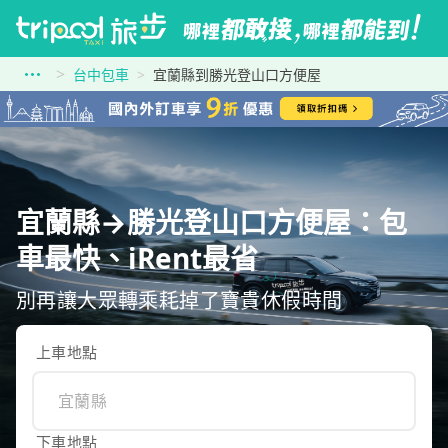
台中包車
宜蘭縣到勝光登山口方便屋
宜蘭縣→勝光登山口方便屋：包
車最快、iRent最省
別再讓大眾轉乘耗掉了寶貴休假時間
上車地點
下車地點