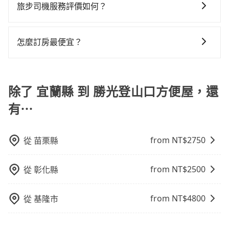
需行程的公里數及車型而有所不同，建議可以直接上旅
駕駛執照以及良民證外，車輛一定投保最高300萬乘客
旅步司機服務評價如何？
在路上巡迴找客人。它們通常只在特定地點等候，或者
況，打開車門才發現仍有上一組乘客遺留的垃圾或者撞
路。但如果全程使用tripool並到府專車接送，則每人平
步官網一鍵查價，即時試算您包車費用，清楚透明，且
險。最好辨別叫的車是否合法，就看車牌的開頭，只要
必須透過叫車平台或電話叫車，這代表你需要事先預
凹的車門仍未被修理，每一次租車都好像在開樂透一
均花費約1,500元，費時3小時25分鐘。選擇搭乘高鐵而
在 Google 上關於旅步的評論中，許多人都給予旅步司
無隱藏費用。
不是R或T開頭的車，就一定是違法。
約，並且要做好等待較久的心理準備。再加上宜蘭縣有
樣。另外，偶爾也會遇到明明已經預約了時間但上一位
不預約包車，不僅每人至少額外負擔80元車資，而且更
機非常高的評價，認為他們非常專業且親切！讓他們的
怎麼訂房最便宜？
些計程車司機不按錶計費，約有47%會採現場議價，建
用戶卻遲遲尚未歸還，又或者要還車時卻偏偏找不到停
會額外浪費24分鐘在轉乘與等車上，現在還不馬上來預
旅程更加順暢和舒適。」
議最好先上網預約，以免當場被坑受騙。雖然宜蘭縣到
車位，對於急著用車或者要載其他乘客的人來說就有不
約tripool！如果你是三人以下要乘車，也可參考tripool
現在旅客預訂飯店已經很少透過旅行社，大多是透過
勝光登山口方便屋的跳表小黃可能較為便宜，但當你們
小的風險。最後，雖然路邊隨租隨還看似方便，但實際
的拼車共乘服務，最多可再節省50%的交通費用。
OTA (online travel agent) 來完成，除了可以快速依據
人數超過四位時，叫兩輛計程車的費用就貴了，改預約
使用時還是有其區域的限制，實際可停靠的地點與你的
地區、價位、人數、特殊需求來搜尋適合的旅店與房
除了 宜蘭縣 到 勝光登山口方便屋，還
一輛tripool的九人座廂型車最高可省$2,300。
上下車地點仍有段距離，在遇到下雨天或者載行李時，
型，更重要的是通常價格是官網的6~8折，如果又有加入
有⋯
就顯得非常不便。
會員或者使用特定的信用卡，還可以累積點數做現金回
饋或未來換取免費的住房。台灣人常用的線上訂房平台
有Booking.com、Agoda.com、Hotels.com、
from NT$
2750
從
苗栗縣
Expedia.com、Trip.com等。正常來說，線上刷卡付款
完後預定就完成，事先不用電話確認空房，事後也不用
from NT$
2500
從
彰化縣
告知付款完畢，一切都能在網路上操作。但有些較冷門
或規模較小的飯店，有可能再多平台同時上架而發生超
賣的現象，便有可能到了現場卻沒房可住的窘境，所以
from NT$
4800
從
基隆市
在預定時要不選擇評分高、評論多的飯店，不然就是還
要再人工電話與飯店確認。預訂民宿方面，如不怕麻