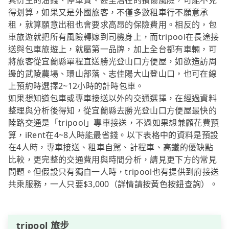
其衍生的油錢、停車費、甚至潛在的損傷風險，可能不見
得划算，如果又是外國旅客，不僅多數租車行不願意承
租，就算願意出租也會要求高昂的保險費用。相反的，包
車旅遊就把所有風險轉嫁到司機身上，而tripool在長途接
送與包車旅遊上，就屬第一品牌，加上全台都有車輛，可
將旅客從宜蘭縣單程直送勝光登山口方便屋，如欲造訪周
邊的武陵農場、環山部落、志佳陽大山登山口，也可在線
上預約時選擇2~12小時的計時包車。
如果想知道包車或專車接送以外的交通選擇，在經過資料
整理與分析後得知，從宜蘭縣去勝光登山口方便屋最快的
陸路交通是「tripool」專車接送，不過如果想兼顧花費預
算，iRent在4~8人時能最省錢。以下表格中的資料是預設
在4人時，專車接送、租車自駕、計程車、高鐵的優缺點
比較，更完整的交通費用與時間分析，請見更下方的常見
問題。但假設只有獨自一人時，tripool也有提供到府接送
共乘服務，一人只要$3,000（詳情請按黃色按鈕查詢）。
tripool 旅步