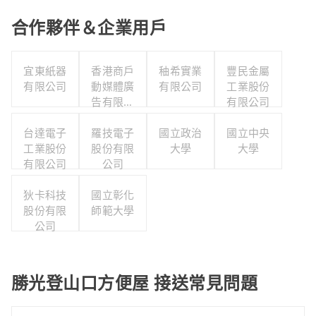
合作夥伴＆企業用戶
宜東紙器
香港商戶
秞希實業
豐民金屬
有限公司
動媒體廣
有限公司
工業股份
告有限公
有限公司
司台灣分
台達電子
羅技電子
公司
國立政治
國立中央
工業股份
股份有限
大學
大學
有限公司
公司
狄卡科技
國立彰化
股份有限
師範大學
公司
勝光登山口方便屋 接送常見問題