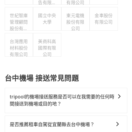
告有限公
有限公司
司台灣分
世紀智庫
國立中央
公司
東元電機
金車股份
管理顧問
大學
股份有限
有限公司
股份有限
公司
公司
台灣應用
美商科高
材料股份
國際有限
有限公司
公司
台中機場 接送常見問題
tripool的機場接送服務是否可以在我需要的任何時
間接送到機場或目的地？
沒問題！只要您在旅步的官網或APP上預定機場接送服
務，我們就會在您指定的時間派遣司機前往服務。在用
是否推薦租車自駕從宜蘭縣去台中機場？
車前一晚的20:00，我們也會提供您服務司機和車輛的資