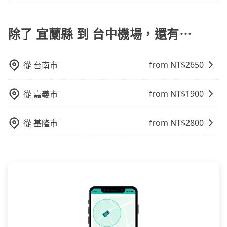
是的，旅步的司機和車輛都是合法的。旅步使用的是合
尖峰時段、甚至連假前後，那最好再額外多加半小時的
說，如持有自動通關護照，通常30~40分鐘即可領完行
中機場 (台中市沙鹿區) 的目的地。全程加上轉車時間共3
時，叫兩輛計程車的費用就貴了，改預約一輛tripool的
法的R牌租賃車和T牌多元計程車，並非市面上違法的白
緩衝時間。
李出關，而外籍旅客則可能需要60~90分鐘的時間，建
小時16分鐘，假設2位同行，高鐵加轉乘之平均每人花費
九人座廂型車最高可省$3,300。
牌車，且所有司機均經過嚴格篩選和培訓，確保乘客的
除了 宜蘭縣 到 台中機場，還有⋯
議選擇離開機場的乘車時間抓在班機預計落地後的1小
為2,150元。不過宜蘭縣領有合法執照的計程車僅有700
安全和舒適。
時。但如果是國內航線的旅客，預約班機落地後30分鐘
多輛，計程車的密度為雙北的0.9%，換句話說，臨時要
的乘車時間即可。
叫小黃的難度是雙北大城市的100倍。縱使幸運攔到一輛
from NT$
2650
從
台南市
小黃了，宜蘭縣少部分小黃司機不按表收費，看乘客是
外地人便漫天喊價或恣意繞路。但如果全程使用tripool
from NT$
1900
並到府專車接送，則每人平均花費約2,140元，費時2小
從
嘉義市
時26分鐘。選擇搭乘高鐵而不預約包車，不僅每人至少
額外負擔10元車資，而且更會額外浪費50分鐘在轉乘與
from NT$
2800
從
基隆市
等車上，現在還不馬上來預約tripool！如果你是獨自一
人乘車，也可參考tripool的拼車共乘服務，最多可再節
省50%的交通費用。