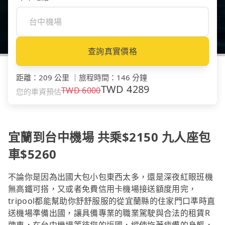
查詢真實價格
距離
：
209 公里
｜
旅程時間
：
146 分鐘
TWD
4289
TWD
6000
您的車資預估
宜蘭到台中機場 共乘$2150 九人座包
車$5260
不論你是因為出國大包小包東西太多，還是深夜紅眼班機
無高鐵可搭，又或者免費信用卡機場接送額度用完，
tripool都能幫助你舒舒服服的從宜蘭縣的住家門口準時直
送機場準備出國，讓具備專業的職業駕駛與合法的租賃R