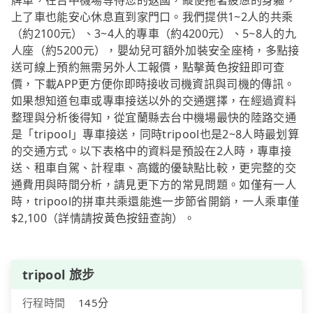
牌車，在台中機場等待您的返國，縱使拖著疲憊的身軀，
上了車也能安心休息直到家門口。我們提供1~2人的共乘
（約2100元）、3~4人的專車（約4200元）、5~8人的九
人座（約5200元），嬰幼兒可額外加裝安全座椅，多點接
送可線上預約無需另外人工報價，點擊黃色按鈕即可查
價，下載APP更方便你即時接收司機資訊與司機的傳訊。
如果想知道包車或專車接送以外的交通選擇，在經過資料
整理與分析後得知，從宜蘭縣去台中機場最快的陸路交通
是「tripool」專車接送，同時tripool也是2~8人時最划算
的交通方式。以下表格中的資料是預設在2人時，專車接
送、租車自駕、計程車、高鐵的優缺點比較，更完整的交
通費用與時間分析，請見更下方的常見問題。如僅有一人
時，tripool的拼車共乘還能進一步節省開銷，一人乘車僅
$2,100（詳情請按黃色按鈕查詢）。
tripool 旅步
行程時間
145分