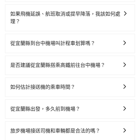
如果你考慮租車自駕，很不幸的，宜蘭縣境內沒多少間
訊，讓您更放心地安排行程。
租車公司可選，甚至離你所在位置甚遠，如果不想額外
如果飛機延誤、航班取消或提早降落，我該如何處
花時間搭車前往鄰近市區租車，也不想花大錢叫計程車
理？
前往台中機場，tripool直達專車就是你最佳選擇。
如遇到班機預計抵達時間延後或提前者，可在搭乘飛機
前透過官網的線上客服告知，我方會盡力協助重新安排
從宜蘭縣到台中機場叫計程車划算嗎？
車輛，讓乘客能落地後順利離開機場。但如事先沒有告
如選擇小黃直達，在宜蘭可以透過app叫車的有55688台
知而是司機抵達機場後才發現旅客入境時間有耽誤，
灣大車隊、Uber、Line Taxi、Yoxi等，如果在路邊攔不
tripool依舊會改派司機，但就不能保證旅客一出關即有
是否建議從宜蘭縣搭乘高鐵前往台中機場？
到車，也可考慮打電話至附近的計程車隊，如羅東呼叫
車輛可以搭乘。如班機被迫取消且在原預定上飛機時間
若要從宜蘭縣搭高鐵前往台中機場，高鐵較貴、費時，
小黃計程車隊、達生計程交通等叫車看看。依照里程跳
前通知我方，可提供全額退款或免費改期。如班機航行
且難叫計程車前往高鐵站！從最早06:15一直到22:50，
錶計算，價格約為4,270~6,400元間，但如改預約
時間減少而提前落地，可在落地後直接與司機電話聯
如何估計接送機的乘車時間？
南港-台中一天最多有101班次高鐵可搭乘。假設從宜蘭
tripool可省高達$2,100。但如果你無法提前預約，或偏
繫，司機只要車上無乘客或已經在機場周邊，會盡快配
一般來說，搭乘國際航線的出境旅客，需至少提前2小時
縣冬山鄉前往最靠近的南港高鐵站，叫一輛計程車花費
好臨時叫車，那要注意宜蘭縣僅有合法計程車約750輛，
合旅客乘車。
到機場報到，為避免可能的塞車情況，在預估時最好額
約1,900元、車程約70分鐘。抵達高鐵站後，步行進站、
計程車密度為雙北的0.9%，也就是說要臨時叫到小黃的
從宜蘭縣出發，多久前到機場？
外抓30分鐘的彈性時間。比方說正常台中到桃園機場要
現場購票並於月台排隊的時間約20分鐘，再乘坐58~77
難度是台北或新北的100倍之多。再加上宜蘭縣有些計程
一般來說，建議飛機起飛前兩小時前要抵達機場，如果
1.5小時的車程，班機預計早上10點起飛，那保險就是早
分鐘（平均68分）的高鐵從南港站前往台中高鐵站，每
車司機不按錶計費，約有47%會採現場議價，建議最好
沒有事先網上辦理報到，要再更早一些。深夜交通通常
晨6點以前就從台中出發。如果是國內航線的旅客，提前
人票價750元，再用10分鐘出站、等待車站前排班的計
旅步機場接送司機和車輛都是合法的嗎？
先上網預約，以免當場被坑受騙。雖然宜蘭縣到台中機
都很順暢，但如果你搭機的時間是白天、剛好是上下班
1小時到機場已經綽綽有餘了。對於國際航線入境旅客來
程車，搭上小黃後約花35分鐘、車費900元後，抵達台
場的跳表小黃可能較為便宜，但當你們人數超過四位