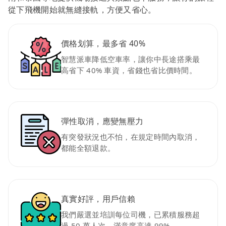
從下飛機開始就無縫接軌，方便又省心。
價格划算，最多省 40%
智慧派車降低空車率，讓你中長途搭乘最
高省下 40% 車資，省錢也省比價時間。
彈性取消，應變無壓力
有突發狀況也不怕，在規定時間內取消，
都能全額退款。
真實好評，用戶信賴
我們嚴選並培訓每位司機，已累積服務超
過 50 萬人次，滿意度高達 99%。