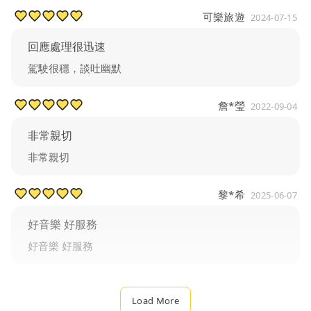
可樂旅遊
2024-07-15
回應處理很迅速
駕駛很穩，談吐幽默
詹*瑩
2022-09-04
非常親切
非常親切
黎*希
2025-06-07
好音樂 好服務
好音樂 好服務
Load More