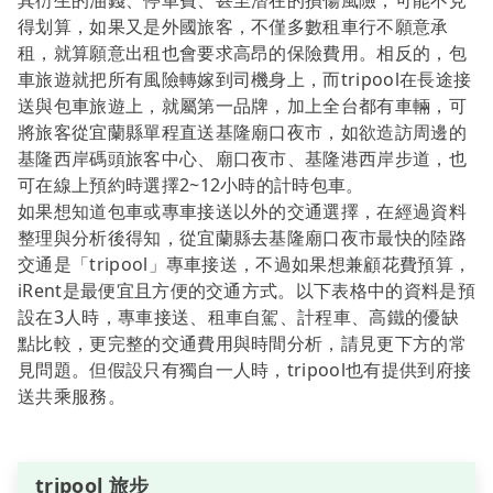
其衍生的油錢、停車費、甚至潛在的損傷風險，可能不見
得划算，如果又是外國旅客，不僅多數租車行不願意承
租，就算願意出租也會要求高昂的保險費用。相反的，包
車旅遊就把所有風險轉嫁到司機身上，而tripool在長途接
送與包車旅遊上，就屬第一品牌，加上全台都有車輛，可
將旅客從宜蘭縣單程直送基隆廟口夜市，如欲造訪周邊的
基隆西岸碼頭旅客中心、廟口夜市、基隆港西岸步道，也
可在線上預約時選擇2~12小時的計時包車。
如果想知道包車或專車接送以外的交通選擇，在經過資料
整理與分析後得知，從宜蘭縣去基隆廟口夜市最快的陸路
交通是「tripool」專車接送，不過如果想兼顧花費預算，
iRent是最便宜且方便的交通方式。以下表格中的資料是預
設在3人時，專車接送、租車自駕、計程車、高鐵的優缺
點比較，更完整的交通費用與時間分析，請見更下方的常
見問題。但假設只有獨自一人時，tripool也有提供到府接
送共乘服務。
tripool 旅步