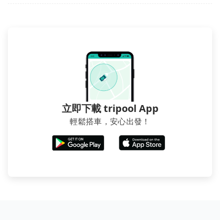
賣的現象，便有可能到了現場卻沒房可住的窘境，所以
在預定時要不選擇評分高、評論多的飯店，不然就是還
要再人工電話與飯店確認。預訂民宿方面，如不怕麻
煩，有些時候直接打電話問的價格可能比民宿訂房網來
得便宜，但缺點就是多數要匯款並再人工確認。假如不
介意多花一點錢省下這些瑣碎的事，台灣本土的AsiaYo
或者國際Airbnb都值得推薦。
立即下載 tripool App
輕鬆搭車，安心出發！