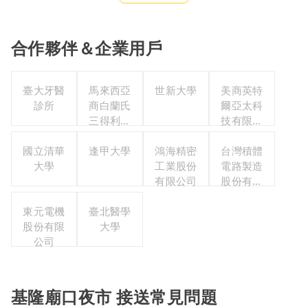
合作夥伴＆企業用戶
臺大牙醫
馬來西亞
世新大學
美商英特
診所
商白蘭氏
爾亞太科
三得利股
技有限公
份有限公
司
國立清華
逢甲大學
司台灣分
鴻海精密
台灣積體
大學
公司
工業股份
電路製造
有限公司
股份有限
公司
東元電機
臺北醫學
股份有限
大學
公司
基隆廟口夜市 接送常見問題