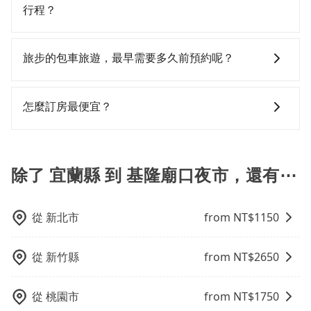
用戶卻遲遲尚未歸還，又或者要還車時卻偏偏找不到停
九人座廂型車最高可省$600。
的詳細資料，將於乘車前一晚八點透過SMS和EMAIL提
步官網一鍵查價，即時試算您包車費用，清楚透明，且
行程？
車位，對於急著用車或者要載其他乘客的人來說就有不
供。一旦付款完畢，tripool保證出車。一般建議出發前
無隱藏費用。
小的風險。最後，雖然路邊隨租隨還看似方便，但實際
一天中午以前完成預約，越早下訂價格越低價，如臨時
抱歉！目前旅步的包車服務只能提供交通接送服務，暫
使用時還是有其區域的限制，實際可停靠的地點與你的
需要，前一天傍晚五點前仍會收單，最遲如當天下午過
時還沒有規劃行程的服務。
旅步的包車旅遊，最早需要多久前預約呢？
上下車地點仍有段距離，在遇到下雨天或者載行李時，
後乘車，四小時前仍能預約。
就顯得非常不便。
當您的行程確定後，建議盡早預訂包車服務，因為旅步
提供早鳥優惠，您越早預訂就能享有更優惠的價格。所
怎麼訂房最便宜？
以不妨趁早訂購，享受更划算的價格。
現在旅客預訂飯店已經很少透過旅行社，大多是透過
OTA (online travel agent) 來完成，除了可以快速依據
地區、價位、人數、特殊需求來搜尋適合的旅店與房
除了 宜蘭縣 到 基隆廟口夜市，還有⋯
型，更重要的是通常價格是官網的6~8折，如果又有加入
會員或者使用特定的信用卡，還可以累積點數做現金回
饋或未來換取免費的住房。台灣人常用的線上訂房平台
從
新北市
from NT$
1150
有Booking.com、Agoda.com、Hotels.com、
Expedia.com、Trip.com等。正常來說，線上刷卡付款
從
新竹縣
from NT$
2650
完後預定就完成，事先不用電話確認空房，事後也不用
告知付款完畢，一切都能在網路上操作。但有些較冷門
或規模較小的飯店，有可能再多平台同時上架而發生超
從
桃園市
from NT$
1750