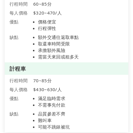
行程時間
60~85分
每人價格
$320~470/人
優點
價格便宜
行程彈性
缺點
額外交通往返取車點
取還車時間受限
承擔額外風險
需當天來回或租多天
計程車
行程時間
70~85分
每人價格
$430~630/人
優點
滿足臨時需求
不需事先付款
缺點
品質參差不齊
難叫車
可能不跳錶被坑