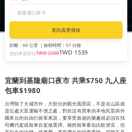
查詢真實價格
距離
：
60 公里
｜
旅程時間
：
57 分鐘
TWD
1539
TWD
2200
您的車資預估
宜蘭到基隆廟口夜市 共乘$750 九人座
包車$1980
台灣除了大城市外，大部分的觀光風景區，不是在山區就
是位處大眾運輸不便之處，對於沒有買車的本地民眾與外
國來台的自由行旅客來說，要享受旅遊的樂趣就必須在找
司機代駕或租車自駕做選擇。雖然租車看似比較便宜，但