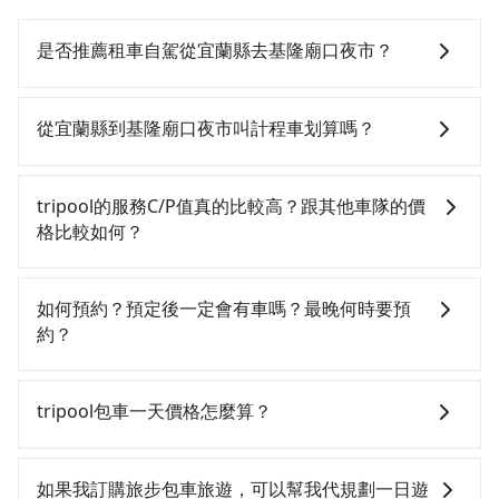
是否推薦租車自駕從宜蘭縣去基隆廟口夜市？
如果你有台灣駕照且對自己駕駛技術有信心，且在車上
時不需要閉目養神（因為要自己開車），最重要的是你
從宜蘭縣到基隆廟口夜市叫計程車划算嗎？
當天就要來回，那在宜蘭路邊可隨租隨借的iRent應該是
你最便宜選擇。註冊完iRent的app後，可以每小時
如選擇小黃直達，在宜蘭可以透過app叫車的有55688台
$115~205承租小轎車，每公里再額外加收$3.2，從宜蘭
灣大車隊、Uber、Line Taxi、Yoxi等，如果在路邊攔不
tripool的服務C/P值真的比較高？跟其他車隊的價
縣（宜蘭市）到基隆廟口夜市的花費預估為
到車，也可考慮打電話至附近的計程車隊，如海山計程
格比較如何？
$950~1,400（金額差異來自於平假日、車款差異、抵達
車、聖美計程車、合運計程車等叫車看看。依照里程跳
目的地後多久原路返回），雖已將eTag和可能的每小時
錶計算，價格約為1,290~1,900元間，若改選tripool的
在服務品質許可下，乘客當然希望價格越便宜越好，而
40元路邊停車費用預估進去，但額外的汽車保險與可能
專車服務可再更便宜。但如果你無法提前預約，或偏好
市場上稍具規模且合法經營的業者，有以短程與城市為
如何預約？預定後一定會有車嗎？最晚何時要預
的罰單都需自付。再者，和運的iRent只提供最基本的車
臨時叫車，那要注意宜蘭縣僅有合法計程車約750輛，計
主的台灣大車隊、大都會、LINE Taxi、Uber，機場接送
約？
型，如Toyota Yaris、Prius C、Vios這類乘坐體驗較差
程車密度為雙北的0.9%，也就是說要臨時叫到小黃的難
則有肯驛、全鋒、格上租車、和運租車，包車旅遊則是
的車款，如果人數超過四位，更是沒有較大的七人座或
度是台北或新北的100倍之多。再加上宜蘭縣有些計程車
KKDAY、KLOOK、叫車吧等。tripool旅步專注在長程
如要預約從宜蘭縣前往基隆廟口夜市的專車接送服務，
九人座可供選擇，而且無人租車最令人詬病的就是車
司機不按錶計費，約有47%會採現場議價，建議最好先
單程接送與跨縣市計時包車，不論從哪邊去哪裡（當然
可直接線上輸入上下車地點或地址，三秒內即可查到真
tripool包車一天價格怎麼算？
況，打開車門才發現仍有上一組乘客遺留的垃圾或者撞
上網預約，以免當場被坑受騙。雖然宜蘭縣到基隆廟口
也包括宜蘭縣去基隆廟口夜市），全台保證出車。由於
實價格，照著步驟填寫完乘客資料與線上刷卡，訂單即
凹的車門仍未被修理，每一次租車都好像在開樂透一
夜市的跳表小黃可能較為便宜，但當你們人數超過四位
有高效的車輛調度能力，能以市價7~8折提供專車到府服
成立。在拿到訂單編號後，隨即會在手機上收到簡訊以
因包車費用會隨著您選用2-12小時不等的包車時數、所
樣。另外，偶爾也會遇到明明已經預約了時間但上一位
時，叫兩輛計程車的費用就貴了，改預約一輛tripool的
務，是絕大多數乘客出行的最佳選擇。
及電子郵件確認信，如此就完成預約了，而司機與車輛
需行程的公里數及車型而有所不同，建議可以直接上旅
如果我訂購旅步包車旅遊，可以幫我代規劃一日遊