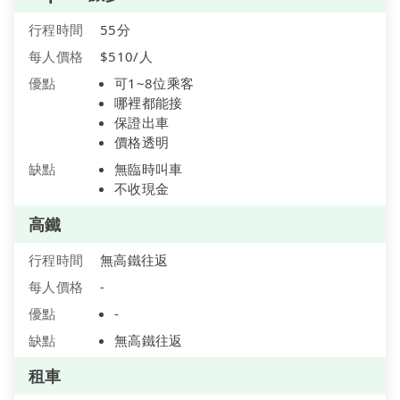
行程時間
55分
每人價格
$510/人
優點
可1~8位乘客
哪裡都能接
保證出車
價格透明
缺點
無臨時叫車
不收現金
高鐵
行程時間
無高鐵往返
每人價格
-
優點
-
缺點
無高鐵往返
租車