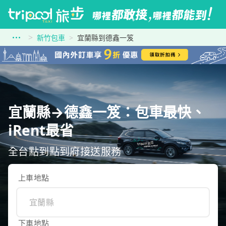
新竹包車
宜蘭縣到德鑫一笈
宜蘭縣→德鑫一笈：包車最快、
iRent最省
全台點到點到府接送服務
上車地點
下車地點