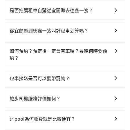
若要從宜蘭縣搭高鐵前往德鑫一笈，高鐵較貴、費時，
且難叫計程車前往高鐵站！從最早06:15一直到22:50，
是否推薦租車自駕從宜蘭縣去德鑫一笈？
南港-新竹一天最多有61班次高鐵可搭乘。假設從宜蘭縣
如果你有台灣駕照且對自己駕駛技術有信心，且在車上
冬山鄉前往最靠近的南港高鐵站，叫一輛計程車花費約
時不需要閉目養神（因為要自己開車），最重要的是你
1,900元、車程約70分鐘。抵達高鐵站後，步行進站、現
從宜蘭縣到德鑫一笈叫計程車划算嗎？
當天就要來回，那在宜蘭路邊可隨租隨借的iRent應該是
場購票並於月台排隊的時間約20分鐘，再乘坐40~46分
如選擇小黃直達，在宜蘭可以透過app叫車的有55688台
你最便宜選擇。註冊完iRent的app後，可以每小時
鐘（平均45分）的高鐵從南港站前往新竹高鐵站，每人
灣大車隊、Uber、Line Taxi、Yoxi等，如果在路邊攔不
$115~205承租小轎車，每公里再額外加收$3.2，從宜蘭
票價330元，再用5分鐘出站，最後再根據距離的遠近或
如何預約？預定後一定會有車嗎？最晚何時要預
到車，也可考慮打電話至附近的計程車隊，如羅東呼叫
縣（冬山鄉）到德鑫一笈的花費預估為
者天候狀況，決定是步行一段路或者搭乘公車抵達最終
約？
小黃計程車隊、達生計程交通等叫車看看。依照里程跳
$1,900~2,500（金額差異來自於平假日、車款差異、抵
的目的地。全程加上轉車時間共2小時17分鐘，假設2位
如要預約從宜蘭縣前往德鑫一笈的專車接送服務，可直
錶計算，價格約為2,910~4,400元間，但如改預約
達目的地後多久原路返回），雖已將eTag和可能的每小
同行，高鐵加轉乘之平均每人花費為1,280元。不過宜蘭
接線上輸入上下車地點或地址，三秒內即可查到真實價
tripool可省高達$1,900。但如果你無法提前預約，或偏
時40元路邊停車費用預估進去，但額外的汽車保險與可
包車接送是否可以攜帶寵物？
縣領有合法執照的計程車僅有700多輛，計程車的密度為
格，照著步驟填寫完乘客資料與線上刷卡，訂單即成
好臨時叫車，那要注意宜蘭縣僅有合法計程車約750輛，
能的罰單都需自付。再者，和運的iRent只提供最基本的
雙北的0.9%，換句話說，臨時要叫小黃的難度是雙北大
可以的，tripool 旅步提供「寵物友善車」服務，只要在
立。在拿到訂單編號後，隨即會在手機上收到簡訊以及
計程車密度為雙北的0.9%，也就是說要臨時叫到小黃的
車型，如Toyota Yaris、Prius C、Vios這類乘坐體驗較
城市的100倍。縱使幸運攔到一輛小黃了，宜蘭縣少部分
預定時特別勾選，是可以讓置入提籠或提袋內的中小型
電子郵件確認信，如此就完成預約了，而司機與車輛的
難度是台北或新北的100倍之多。如果當天或隔天也要原
旅步司機服務評價如何？
差的車款，如果人數超過四位，更是沒有較大的七人座
小黃司機不按表收費，看乘客是外地人便漫天喊價或恣
寵物同行。且為了行程安全，請勿將寵物抱出來或置於
詳細資料，將於乘車前一晚八點透過SMS和EMAIL提
路返回，新竹縣竹北市的計程車也不是這麼好叫，建議
或九人座可供選擇，而且無人租車最令人詬病的就是車
意繞路。但如果全程使用tripool並到府專車接送，則每
在 Google 上關於旅步的評論中，許多人都給予旅步司
座椅上，以確保行程順利進行。
供。一旦付款完畢，tripool保證出車。一般建議出發前
事先做好規劃。再加上宜蘭縣有些計程車司機不按錶計
況，打開車門才發現仍有上一組乘客遺留的垃圾或者撞
人平均花費約1,270元，費時1小時50分鐘。選擇搭乘高
機非常高的評價，認為他們非常專業且親切！讓他們的
一天中午以前完成預約，越早下訂價格越低價，如臨時
tripool為何收費就是比較便宜？
費，約有47%會採現場議價，建議最好先上網預約，以
凹的車門仍未被修理，每一次租車都好像在開樂透一
鐵而不預約包車，不僅每人至少額外負擔10元車資，而
旅程更加順暢和舒適。」
需要，前一天傍晚五點前仍會收單，最遲如當天下午過
免當場被坑受騙。綜合以上，無論在價格或服務品質
樣。另外，偶爾也會遇到明明已經預約了時間但上一位
且更會額外浪費27分鐘在轉乘與等車上，現在還不馬上