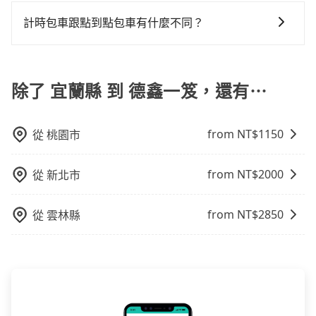
對於平常就有在使用長程專車接送服務的乘客來說，第
後乘車，四小時前仍能預約。
上，tripool都是你從宜蘭縣到德鑫一笈的最佳選擇。
用戶卻遲遲尚未歸還，又或者要還車時卻偏偏找不到停
來預約tripool！如果你是獨自一人乘車，也可參考
一次使用tripool的會擔心價格比市價便宜不少，是不是
計時包車跟點到點包車有什麼不同？
車位，對於急著用車或者要載其他乘客的人來說就有不
tripool的拼車共乘服務，最多可再節省50%的交通費
因為司機素質比較差、車上會有煙味、或者車齡過大，
小的風險。最後，雖然路邊隨租隨還看似方便，但實際
用。
計時包車和點到點包車都是包車服務的形式，但有一些
但事實恰恰相反。tripool不僅有嚴密的篩選機制，定期
使用時還是有其區域的限制，實際可停靠的地點與你的
不同之處： 計時包車：計時包車是按照用車時間來計
淘汰顧客評分較低的司機，且車輛均要求5年內新車，司
上下車地點仍有段距離，在遇到下雨天或者載行李時，
費，通常以每小時為單位，客戶可以根據自己的需要預
除了 宜蘭縣 到 德鑫一笈，還有⋯
機也絕對不會在車內吸煙，於新冠肺炎期間也絕對全程
就顯得非常不便。
定一定時間的包車服務。這種服務適用於需要在城市內
配戴口罩。tripool之所以能將價格壓在市價7~8折的主
多個地點間來回穿梭的客戶，例如市區觀光、商務差旅
因來自於自行研發的AI車輛調度演算法，能有效降低空
from NT$
1150
從
桃園市
等。 點到點包車：點到點包車是按照里程和目的地來計
車率，也就是提高俗稱「回頭車」的比例。這不僅體現
費，客戶可以預先告知出發地點A到目的地B，會根據路
在成本的控制，更是在傳統旺季（年假、端午、中秋、
線和里程來計算費用。這種服務通常適用於單程或從一
雙十等）能用更少的司機來服務更多的旅客，意味著使
from NT$
2000
從
新北市
個城市到另一個城市的長途包車。
用到不熟悉的司機或者轉單給其他車行的情況比同行更
低，如此便反應在服務品質的控管會更佳。但tripool網
from NT$
2850
從
雲林縣
站上的價格是動態的，一般來說越早預訂價格越優，且
保證前一天中午以前均可全額取消退費，如已經決定好
要從宜蘭縣去德鑫一笈，請儘早下訂以把握最划算的價
格。