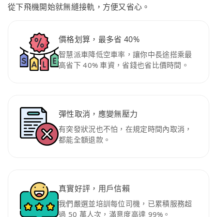
從下飛機開始就無縫接軌，方便又省心。
價格划算，最多省 40%
智慧派車降低空車率，讓你中長途搭乘最
高省下 40% 車資，省錢也省比價時間。
彈性取消，應變無壓力
有突發狀況也不怕，在規定時間內取消，
都能全額退款。
真實好評，用戶信賴
我們嚴選並培訓每位司機，已累積服務超
過 50 萬人次，滿意度高達 99%。