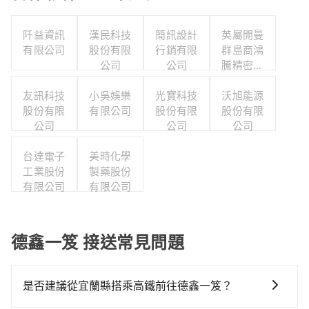
阡益資訊
漢民科技
簡訊設計
英屬開曼
有限公司
股份有限
行銷有限
群島商鴻
公司
公司
騰精密科
技股份有
友訊科技
小吳娛樂
光寶科技
限公司台
沃旭能源
股份有限
有限公司
股份有限
灣分公司
股份有限
公司
公司
公司
台達電子
美時化學
工業股份
製藥股份
有限公司
有限公司
德鑫一笈 接送常見問題
是否建議從宜蘭縣搭乘高鐵前往德鑫一笈？