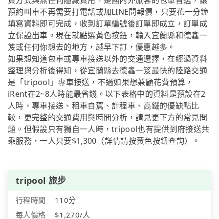
費方式與無任何隱藏費用，是國內外旅客的包車首選，讓
預約叫車不再需要打電話或加LINE問報價，只要花一分鐘
填寫資料即可完成，收到訂單編號後訂單即成立，訂單成
立保證出車。現在就點選黃色按鈕，輸入宜蘭縣和德鑫一
笈或任何你想去的地方，越早下訂，優惠越多。
如果想知道包車或專車接送以外的交通選擇，在經過資料
整理與分析後得知，從宜蘭縣去德鑫一笈最快的陸路交通
是「tripool」專車接送，不過如果想兼顧花費預算，
iRent在2~8人時能最省錢。以下表格中的資料是預設在2
人時，專車接送、租車自駕、計程車、高鐵的優缺點比
較，更完整的交通費用與時間分析，請見更下方的常見問
題。但假設只有獨自一人時，tripool也有提供到府接送共
乘服務，一人只要$1,300（詳情請按黃色按鈕查詢）。
tripool 旅步
行程時間
110分
每人價格
$1,270/人