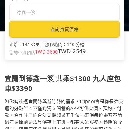
查詢真實價格
距離
：
141 公里
｜
旅程時間
：
110 分鐘
TWD
2549
TWD
3600
您的車資預估
宜蘭到德鑫一笈 共乘$1300 九人座包
車$3390
如你有往返宜蘭縣與新竹縣的需求，tripool會是你長途交
通的好夥伴。不僅有獨立開發的APP可供查價、預約、付
款，合作註冊的合法司機超過五千位，確保每位乘客不論
過年過節還是清晨深夜上下班，都有人能服務。透明的收