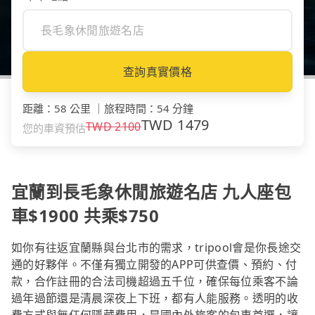
查詢真實價格
距離
：
58 公里
｜
旅程時間
：
54 分鐘
TWD
1479
TWD
2100
您的車資預估
宜蘭到長毛象休閒旅遊名店 九人座包
車$1900 共乘$750
如你有往返宜蘭縣與台北市的需求，tripool會是你長途交
通的好夥伴。不僅有獨立開發的APP可供查價、預約、付
款，合作註冊的合法司機超過五千位，確保每位乘客不論
過年過節還是清晨深夜上下班，都有人能服務。透明的收