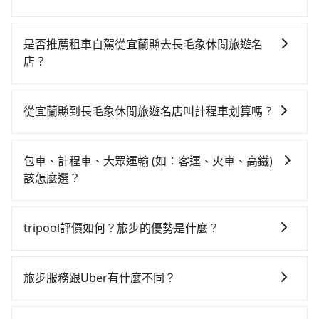
從宜蘭搭高鐵去長毛象休閒旅遊名店絕非最佳選擇，高
鐵較貴、費時、轉車麻煩，且難叫計程車前往高鐵站！
是否推薦租車自駕從宜蘭縣去長毛象休閒旅遊名
南港-台北雖然一天最多時有101班車次，從最早06:15到
店？
22:50，過了末班車到清晨的時段，還是要找其他交通方
如果你有台灣駕照且對自己駕駛技術有信心，且在車上
案。假設從宜蘭縣五結鄉前往最靠近的南港高鐵站，叫
時不需要閉目養神（因為要自己開車），最重要的是你
一輛計程車花費約1,700元、車程約60分鐘。抵達高鐵站
從宜蘭縣到長毛象休閒旅遊名店叫計程車划算嗎？
當天就要來回，那在宜蘭路邊可隨租隨借的iRent應該是
後，步行進站、現場購票並於月台排隊的時間約20分
如選擇小黃直達，在宜蘭可以透過app叫車的有55688台
你最便宜選擇。註冊完iRent的app後，可以每小時
鐘，再乘坐7~8分鐘（平均8分）的高鐵從南港站前往台
灣大車隊、Uber、Line Taxi、Yoxi等，如果在路邊攔不
$115~205承租小轎車，每公里再額外加收$3.2，從宜蘭
北高鐵站，每人票價40元，再用15分鐘出站、等待車站
包車、計程車、大眾運輸 (如：客運、火車、高鐵)
到車，也可考慮打電話至宜蘭安心計程車隊等叫車看
縣（五結鄉）到長毛象休閒旅遊名店的花費預估為
前排班的計程車，搭上小黃後約花20分鐘、車費300元
該怎麼選？
看。依照里程跳錶計算，價格約為1,250~1,900元間，若
$900~1,400（金額差異來自於平假日、車款差異、抵達
後，抵達長毛象休閒旅遊名店 (台北市松山區) 的目的
在選擇交通方式時，您可依下列建議的考慮因素做選
改選tripool的專車服務可再更便宜。但如果你無法提前
目的地後多久原路返回），雖已將eTag和可能的每小時
地。全程加上轉車時間共1小時57分鐘，假設一人獨行，
擇： 預算：不同交通工具價格不同，可先確定您的預
預約，或偏好臨時叫車，那要注意宜蘭縣僅有合法計程
40元路邊停車費用預估進去，但額外的汽車保險與可能
tripool評價如何？旅步的優勢是什麼？
交通費總計2,040元。不過宜蘭縣領有合法執照的計程車
算。計程車最貴，而大眾運輸通常較便宜。 行程：需多
車約750輛，計程車密度為雙北的0.9%，也就是說要臨
的罰單都需自付。再者，和運的iRent只提供最基本的車
僅有700多輛，計程車的密度為雙北的0.9%，換句話
根據google的評價，tripool的服務品質整體上是非常穩
點停留的行程建議可選可客製化行程的包車，如果時間
時叫到小黃的難度是台北或新北的100倍之多。再加上宜
型，如Toyota Yaris、Prius C、Vios這類乘坐體驗較差
說，臨時要叫小黃的難度是雙北大城市的100倍。縱使幸
定及可靠的，大多數的使用者都給予了高分評價。此
比較寬鬆且不介意耗時轉乘可選大眾運輸或較貴的計程
蘭縣有些計程車司機不按錶計費，約有47%會採現場議
旅步服務跟Uber有什麼不同？
的車款，如果人數超過四位，更是沒有較大的七人座或
運攔到一輛小黃了，宜蘭縣少部分小黃司機不按表收
外，tripool司機專業的駕駛和親切服務態度也獲得了許
車。 旅行人數：人數多時包車較方便舒適且每個人攤提
價，建議最好先上網預約，以免當場被坑受騙。雖然宜
九人座可供選擇，而且無人租車最令人詬病的就是車
費，看乘客是外地人便漫天喊價或恣意繞路。但如果全
tripool 旅步具備以下特色： (1) 採事前預約制。 (2) 在
多好評，價格透明無隱藏費用、相比其他業者提供的用
下來的車資也比較便宜，人數少可搭乘大眾運輸或計程
蘭縣到長毛象休閒旅遊名店的跳表小黃可能較為便宜，
況，打開車門才發現仍有上一組乘客遺留的垃圾或者撞
程使用tripool並到府專車接送，則僅需花費約1,480