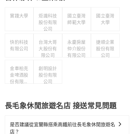
實踐大學
炬識科技
國立臺灣
國立臺灣
股份有限
師範大學
大學
公司
快豹科技
台灣大哥
永慶房屋
捷順企業
有限公司
大股份有
仲介股份
股份有限
限公司
有限公司
公司
金車柏克
創明設計
金啤酒股
股份有限
份有限公
公司
司
長毛象休閒旅遊名店 接送常見問題
是否建議從宜蘭縣搭乘高鐵前往長毛象休閒旅遊名
店？