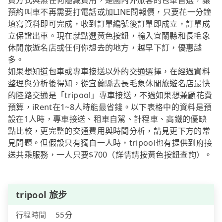
費方式與無任何隱藏費用，是國內外旅客的包車首選，讓
預約叫車不再需要打電話或加LINE問報價，只要花一分鐘
填寫資料即可完成，收到訂單編號後訂單即成立，訂單成
立保證出車。現在就點選黃色按鈕，輸入宜蘭縣和長毛象
休閒旅遊名店或任何你想去的地方，越早下訂，優惠越
多。
如果想知道包車或專車接送以外的交通選擇，在經過資料
整理與分析後得知，從宜蘭縣去長毛象休閒旅遊名店最快
的陸路交通是「tripool」專車接送，不過如果想兼顧花費
預算，iRent在1~8人時能最省錢。以下表格中的資料是預
設在1人時，專車接送、租車自駕、計程車、高鐵的優缺
點比較，更完整的交通費用與時間分析，請見更下方的常
見問題。但假設只有獨自一人時，tripool也有提供到府接
送共乘服務，一人只要$700（詳情請按黃色按鈕查詢）。
tripool 旅步
行程時間
55分