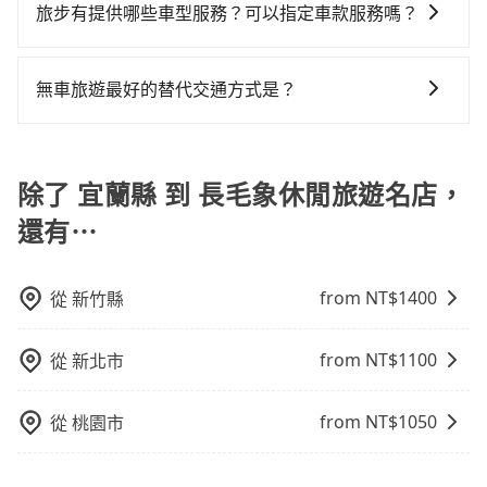
中長程提供最優惠的價格。 (3) 全台服務，不分城市與郊
車前一日凌晨6點前取消均可無條件全額退費的承諾，讓
車。 時間：需在特定時間到達目的地可選包車或計程
旅步有提供哪些車型服務？可以指定車款服務嗎？
但當你們人數超過四位時，叫兩輛計程車的費用就貴
凹的車門仍未被修理，每一次租車都好像在開樂透一
元，費時54分鐘。選擇搭乘高鐵而不預約包車，不僅至
區。 (4) 有較為嚴謹的乘車時間與取消政策。
您的旅程能更有彈性及保障。
車，不趕時間即可選用大眾運輸。 便利性：需要便利性
了，改預約一輛tripool的九人座廂型車最高可省$600。
樣。另外，偶爾也會遇到明明已經預約了時間但上一位
少額外負擔560元車資，而且更會額外浪費63分鐘在轉
旅步有提供小轎車、休旅車、九人座供您選擇，若您有
和方便性可選包車和計程車，喜歡探險和體驗當地文化
用戶卻遲遲尚未歸還，又或者要還車時卻偏偏找不到停
乘與等車上，現在還不馬上來預約tripool！
指定車款服務的需求，可以先將您的需先提供旅步，會
無車旅遊最好的替代交通方式是？
則可搭乘大眾運輸。
車位，對於急著用車或者要載其他乘客的人來說就有不
有專人回覆您。
小的風險。最後，雖然路邊隨租隨還看似方便，但實際
如果您沒有車，想要出門旅遊，最好的替代交通方式要
使用時還是有其區域的限制，實際可停靠的地點與你的
看您旅遊的目的地而定。您可以善用大眾運輸，例如：
上下車地點仍有段距離，在遇到下雨天或者載行李時，
公車、捷運、客運等，或者考慮租車。如果您想要更便
除了 宜蘭縣 到 長毛象休閒旅遊名店，
就顯得非常不便。
利的出行方式，您也可以選擇使用像是旅步提供的包車
還有⋯
服務，由專人到府接送，讓您更加輕鬆自在。
from NT$
1400
從
新竹縣
from NT$
1100
從
新北市
from NT$
1050
從
桃園市