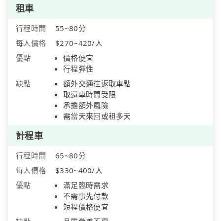
租車
行程時間
55~80分
每人價格
$270~420/人
優點
價格便宜
行程彈性
缺點
額外交通往返取車點
取還車時間受限
承擔額外風險
需當天來回或租多天
計程車
行程時間
65~80分
每人價格
$330~400/人
優點
滿足臨時需求
不需事先付款
短程價格便宜