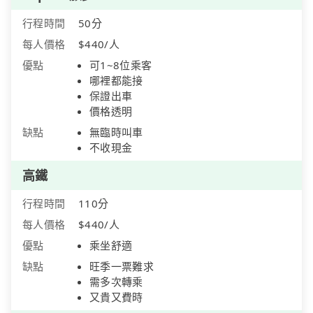
行程時間
50分
每人價格
$440/人
優點
可1~8位乘客
哪裡都能接
保證出車
價格透明
缺點
無臨時叫車
不收現金
高鐵
行程時間
110分
每人價格
$440/人
優點
乘坐舒適
缺點
旺季一票難求
需多次轉乘
又貴又費時