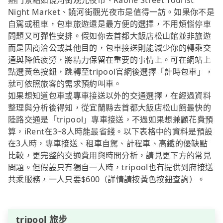
熱門景點如饶河街观光夜市、Raohe Street Tourist
Night Market、饒河街觀光夜市是值得一訪。如果你不是
自駕或租車，包車旅遊還是最方便的選擇，不用煩惱停車
問題又可彈性安排。假如你去首都大飯店松山館並非旅遊
而是因商洽公或其他目的，包車接送則能減少你的轉乘交
通與降低疲勞，將精力保留在重要的事情上。可在網站上
點選黃色按鈕，跳轉至tripool官網後選擇「計時包車」，
就可依照旅客的需求預約叫車。
如果想知道包車或專車接送以外的交通選擇，在經過資料
整理與分析後得知，從宜蘭縣去首都大飯店松山館最快的
陸路交通是「tripool」專車接送，不過如果想兼顧花費預
算，iRent在3~8人時能最省錢。以下表格中的資料是預設
在3人時，專車接送、租車自駕、計程車、高鐵的優缺點
比較，更完整的交通費用與時間分析，請見更下方的常見
問題。但假設只有獨自一人時，tripool也有提供到府接送
共乘服務，一人只要$600（詳情請按黃色按鈕查詢）。
tripool 旅步