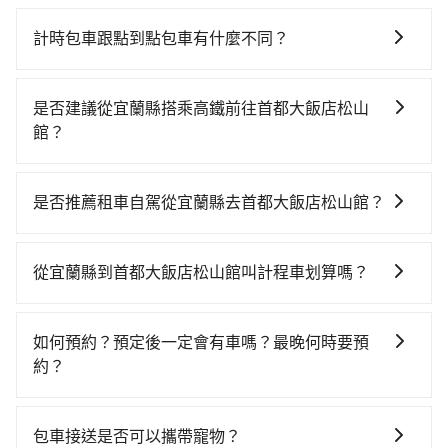
計時包車跟點到點包車有什麼不同？
計時包車和點到點包車都是包車服務的形式，但有一些
不同之處： 計時包車：計時包車是按照用車時間來計
是否建議從宜蘭縣搭乘高鐵前往首都大飯店松山
費，通常以每小時為單位，客戶可以根據自己的需要預
館？
定一定時間的包車服務。這種服務適用於需要在城市內
從宜蘭搭高鐵去首都大飯店松山館絕非最佳選擇，高鐵
多個地點間來回穿梭的客戶，例如市區觀光、商務差旅
較貴、費時、轉車麻煩，且難叫計程車前往高鐵站！南
等。 點到點包車：點到點包車是按照里程和目的地來計
是否推薦租車自駕從宜蘭縣去首都大飯店松山館？
港-台北雖然一天最多時有101班車次，從最早06:15到
費，客戶可以預先告知出發地點A到目的地B，會根據路
如果你有台灣駕照且對自己駕駛技術有信心，且在車上
22:50，過了末班車到清晨的時段，還是要找其他交通方
線和里程來計算費用。這種服務通常適用於單程或從一
時不需要閉目養神（因為要自己開車），最重要的是你
案。假設從宜蘭縣礁溪鄉前往最靠近的南港高鐵站，叫
個城市到另一個城市的長途包車。
從宜蘭縣到首都大飯店松山館叫計程車划算嗎？
當天就要來回，那在宜蘭路邊可隨租隨借的iRent應該是
一輛計程車花費約900元、車程約50分鐘。抵達高鐵站
如選擇小黃直達，在宜蘭可以透過app叫車的有55688台
你最便宜選擇。註冊完iRent的app後，可以每小時
後，步行進站、現場購票並於月台排隊的時間約20分
灣大車隊、Uber、Line Taxi、Yoxi等，如果在路邊攔不
$115~205承租小轎車，每公里再額外加收$3.2，從宜蘭
鐘，再乘坐7~8分鐘（平均8分）的高鐵從南港站前往台
如何預約？預定後一定會有車嗎？最晚何時要預
到車，也可考慮打電話至附近的計程車隊，如礁溪計程
縣（礁溪鄉）到首都大飯店松山館的花費預估為
北高鐵站，每人票價40元，再用15分鐘出站、等待車站
約？
車、三全計程車、昌鏋計程車等叫車看看。依照里程跳
$800~1,250（金額差異來自於平假日、車款差異、抵達
前排班的計程車，搭上小黃後約花20分鐘、車費300元
如要預約從宜蘭縣前往首都大飯店松山館的專車接送服
錶計算，價格約為990~1,200元間。不過宜蘭縣僅有合
目的地後多久原路返回），雖已將eTag和可能的每小時
後，抵達首都大飯店松山館 (台北市松山區) 的目的地。
務，可直接線上輸入上下車地點或地址，三秒內即可查
法計程車約750輛，計程車密度為雙北的0.9%，也就是
40元路邊停車費用預估進去，但額外的汽車保險與可能
包車接送是否可以攜帶寵物？
全程加上轉車時間共1小時50分鐘，假設3位同行，高鐵