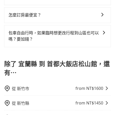
到真實價格，照著步驟填寫完乘客資料與線上刷卡，訂
說要臨時叫到小黃的難度是台北或新北的100倍之多。再
的罰單都需自付。再者，和運的iRent只提供最基本的車
加轉乘之平均每人花費為440元。不過宜蘭縣領有合法執
可以的，tripool 旅步提供「寵物友善車」服務，只要在
單即成立。在拿到訂單編號後，隨即會在手機上收到簡
加上宜蘭縣有些計程車司機不按錶計費，約有47%會採
型，如Toyota Yaris、Prius C、Vios這類乘坐體驗較差
照的計程車僅有700多輛，計程車的密度為雙北的
預定時特別勾選，是可以讓置入提籠或提袋內的中小型
訊以及電子郵件確認信，如此就完成預約了，而司機與
現場議價，建議最好先上網預約，以免當場被坑受騙。
怎麼訂房最便宜？
的車款，如果人數超過四位，更是沒有較大的七人座或
0.9%，換句話說，臨時要叫小黃的難度是雙北大城市的
寵物同行。且為了行程安全，請勿將寵物抱出來或置於
車輛的詳細資料，將於乘車前一晚八點透過SMS和
雖然宜蘭縣到首都大飯店松山館的跳表小黃可能較為便
九人座可供選擇，而且無人租車最令人詬病的就是車
100倍。縱使幸運攔到一輛小黃了，宜蘭縣少部分小黃司
現在旅客預訂飯店已經很少透過旅行社，大多是透過
座椅上，以確保行程順利進行。
EMAIL提供。一旦付款完畢，tripool保證出車。一般建
宜，但當你們人數超過四位時，叫兩輛計程車的費用就
況，打開車門才發現仍有上一組乘客遺留的垃圾或者撞
機不按表收費，看乘客是外地人便漫天喊價或恣意繞
OTA (online travel agent) 來完成，除了可以快速依據
議出發前一天中午以前完成預約，越早下訂價格越低
包車自由行時，如果臨時想更改行程到山區也可以
貴了，如選擇tripool的九人座，可用約8.5折預約一台專
凹的車門仍未被修理，每一次租車都好像在開樂透一
路。但如果全程使用tripool並到府專車接送，則每人平
地區、價位、人數、特殊需求來搜尋適合的旅店與房
價，如臨時需要，前一天傍晚五點前仍會收單，最遲如
嗎？要加錢？
車服務。
樣。另外，偶爾也會遇到明明已經預約了時間但上一位
均花費約440元，費時49分鐘。選擇搭乘高鐵而不預約
型，更重要的是通常價格是官網的6~8折，如果又有加入
當天下午過後乘車，四小時前仍能預約。
用戶卻遲遲尚未歸還，又或者要還車時卻偏偏找不到停
包車，不僅每人至少額外負擔0元車資，而且更會額外浪
可以的，當您的旅程需要穿越山區或是高海拔地區時，
會員或者使用特定的信用卡，還可以累積點數做現金回
車位，對於急著用車或者要載其他乘客的人來說就有不
費61分鐘在轉乘與等車上，現在還不馬上來預約
旅步可能會根據行經的路線是否超過海拔1500公尺來進
饋或未來換取免費的住房。台灣人常用的線上訂房平台
小的風險。最後，雖然路邊隨租隨還看似方便，但實際
tripool！如果你僅有兩位乘車，也可參考tripool的拼車
行額外的費用收取。但是，這些費用會在您下訂單後、
除了 宜蘭縣 到 首都大飯店松山館，還
有Booking.com、Agoda.com、Hotels.com、
使用時還是有其區域的限制，實際可停靠的地點與你的
共乘服務，最多可再節省50%的交通費用。
出發前先與您進行確認，確保您明確知道所有的費用。
Expedia.com、Trip.com等。正常來說，線上刷卡付款
上下車地點仍有段距離，在遇到下雨天或者載行李時，
有⋯
我們會透過Email的方式向您說明收費細節，讓您能更放
完後預定就完成，事先不用電話確認空房，事後也不用
就顯得非常不便。
心地享受旅步為您提供的服務。
告知付款完畢，一切都能在網路上操作。但有些較冷門
或規模較小的飯店，有可能再多平台同時上架而發生超
from NT$
1600
從
新竹市
賣的現象，便有可能到了現場卻沒房可住的窘境，所以
在預定時要不選擇評分高、評論多的飯店，不然就是還
from NT$
1450
從
新竹縣
要再人工電話與飯店確認。預訂民宿方面，如不怕麻
煩，有些時候直接打電話問的價格可能比民宿訂房網來