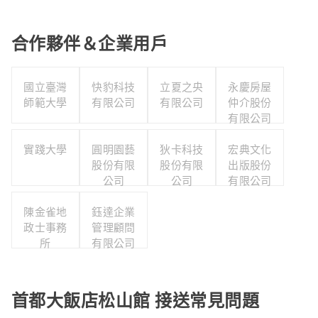
合作夥伴＆企業用戶
國立臺灣
快豹科技
立夏之央
永慶房屋
師範大學
有限公司
有限公司
仲介股份
有限公司
實踐大學
圓明園藝
狄卡科技
宏典文化
股份有限
股份有限
出版股份
公司
公司
有限公司
陳金雀地
鈺達企業
政士事務
管理顧問
所
有限公司
首都大飯店松山館 接送常見問題