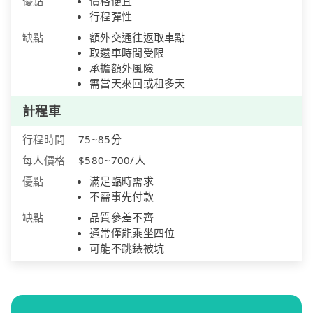
優點
價格便宜
行程彈性
缺點
額外交通往返取車點
取還車時間受限
承擔額外風險
需當天來回或租多天
計程車
行程時間
75~85分
每人價格
$580~700/人
優點
滿足臨時需求
不需事先付款
缺點
品質參差不齊
通常僅能乘坐四位
可能不跳錶被坑