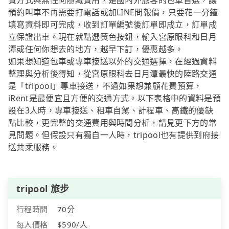
費方式與無任何隱藏費用，是國內外旅客的包車首選，讓
預約叫車不再需要打電話或加LINE問報價，只要花一分鐘
填寫資料即可完成，收到訂單編號後訂單即成立，訂單成
立保證出車。現在就點選黃色按鈕，輸入宮原眼科和日月
潭或任何你想去的地方，越早下訂，優惠越多。
如果想知道包車或專車接送以外的交通選擇，在經過資料
整理與分析後得知，從宮原眼科去日月潭最快的陸路交通
是「tripool」專車接送，不過如果想兼顧花費預算，
iRent是最便宜且方便的交通方式。以下表格中的資料是預
設在3人時，專車接送、租車自駕、計程車、高鐵的優缺
點比較，更完整的交通費用與時間分析，請見更下方的常
見問題。但假設只有獨自一人時，tripool也有提供到府接
送共乘服務。
tripool 旅步
行程時間
70分
每人價格
$590/人