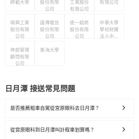
師範大學
股份有限
工業股份
有限公司
公司
有限公司
碩興工業
遠傳電信
統一超商
中華大學
股份有限
股份有限
股份有限
學校財團
公司
公司
公司
法人中華
大學
神創管理
東海大學
顧問有限
公司
日月潭 接送常見問題
是否推薦租車自駕從宮原眼科去日月潭？
如果你有台灣駕照且對自己駕駛技術有信心，且在車上
時不需要閉目養神（因為要自己開車），最重要的是你
從宮原眼科到日月潭叫計程車划算嗎？
當天就要來回，那在台中路邊可隨租隨借的iRent應該是