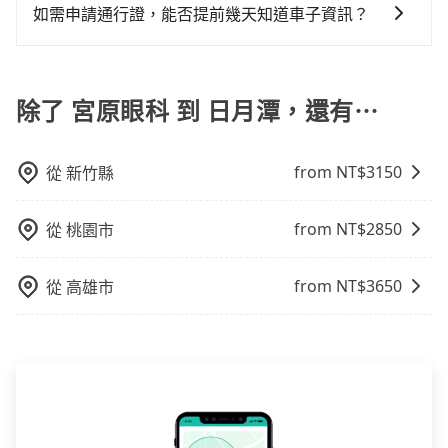
於偏遠地區，我們提供的價格已經包含了所有基本的費
車率，也就是提高俗稱「回頭車」的比例。這不僅體現
如需申請通行證，能否提前幾天知道車子資訊？
用，不會像其他業者那樣收取額外費用。但如果您需要
在成本的控制，更是在傳統旺季（年假、端午、中秋、
為了讓旅步貴賓能夠享有更多取消訂單的彈性，我們提
前往的地點屬於高海拔山區等特殊地點，就可能會需要
雙十等）能用更少的司機來服務更多的旅客，意味著使
供用車前一天凌晨六點前取消訂單的服務。所以我們會
支付額外的費用，不過別擔心，您可以透過旅步官網查
用到不熟悉的司機或者轉單給其他車行的情況比同行更
在用車前一天才開始安排車輛，並於用車前一天晚上8點
除了 宮原眼科 到 日月潭，還有⋯
詢到具體的費用。
低，如此便反應在服務品質的控管會更佳。但tripool網
提供服務司機和車輛資訊。如果您有特殊的用車需求，
站上的價格是動態的，一般來說越早預訂價格越優，且
可事先將您的需求寄至旅步的客服信箱：
保證前一天中午以前均可全額取消退費，如已經決定好
from NT$
3150
從
新竹縣
booking@tripool.app，將有專人協助回覆確認是否能
要從宮原眼科去日月潭，請儘早下訂以把握最划算的價
協助安排。」
格。
from NT$
2850
從
桃園市
from NT$
3650
從
高雄市