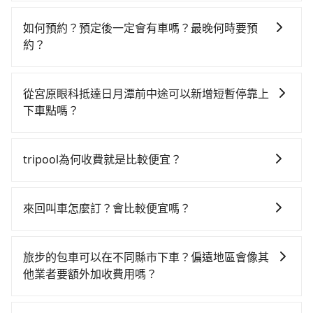
如選擇小黃直達，在台中可以透過app叫車的有55688台
你最便宜選擇。註冊完iRent的app後，可以每小時
灣大車隊、Uber、Line Taxi、Yoxi等，如果在路邊攔不
$115~205承租小轎車，每公里再額外加收$3.2，從宮原
如何預約？預定後一定會有車嗎？最晚何時要預
到車，也可考慮打電話至附近的計程車隊，如金鼎順計
眼科到日月潭的花費預估為$1,100~1,650（金額差異來
約？
程車、干城衛星車隊、國泰交通等叫車看看。依照里程
自於平假日、車款差異、抵達目的地後多久原路返
如要預約從宮原眼科前往日月潭的專車接送服務，可直
跳錶計算，價格約為1,725~2,100元間，若改選tripool
回），雖已將eTag和可能的每小時40元路邊停車費用預
接線上輸入上下車地點或地址，三秒內即可查到真實價
的專車服務可再更便宜。但如果要考慮到回程，南投縣
估進去，但額外的汽車保險與可能的罰單都需自付。再
從宮原眼科抵達日月潭前中途可以新增短暫停靠上
格，照著步驟填寫完乘客資料與線上刷卡，訂單即成
僅有合法計程車約340輛，數量約為台中市的4%、密度
者，和運的iRent只提供最基本的車型，如Toyota
下車點嗎？
立。在拿到訂單編號後，隨即會在手機上收到簡訊以及
僅雙北的0.2%，其叫車的難度是雙北市的490倍。再加
Yaris、Prius C、Vios這類乘坐體驗較差的車款，如果人
tripool有提供多點上下車接送服務，線上預約從宮原眼
電子郵件確認信，如此就完成預約了，而司機與車輛的
上台中市有些計程車司機不按錶計費，約有27%會採現
數超過四位，更是沒有較大的七人座或九人座可供選
科前往日月潭的途中可備註加點。每個加點位置，前後
詳細資料，將於乘車前一晚八點透過SMS和EMAIL提
場議價，建議最好先上網預約，以免當場被坑受騙。雖
tripool為何收費就是比較便宜？
擇，而且無人租車最令人詬病的就是車況，打開車門才
額外里程數5公里內加收200元。雖然可能有些路線完全
供。一旦付款完畢，tripool保證出車。一般建議出發前
然宮原眼科到日月潭的跳表小黃可能較為便宜，但當你
發現仍有上一組乘客遺留的垃圾或者撞凹的車門仍未被
對於平常就有在使用長程專車接送服務的乘客來說，第
順路，但是司機多點停靠就會有額外的等待時間，收取
一天中午以前完成預約，越早下訂價格越低價，如臨時
們人數超過四位時，叫兩輛計程車的費用就貴了，改預
修理，每一次租車都好像在開樂透一樣。另外，偶爾也
一次使用tripool的會擔心價格比市價便宜不少，是不是
額外費用是必要的補償。
需要，前一天傍晚五點前仍會收單，最遲如當天下午過
來回叫車怎麼訂？會比較便宜嗎？
約一輛tripool的九人座廂型車最高可省$1,200。
會遇到明明已經預約了時間但上一位用戶卻遲遲尚未歸
因為司機素質比較差、車上會有煙味、或者車齡過大，
後乘車，四小時前仍能預約。
還，又或者要還車時卻偏偏找不到停車位，對於急著用
為了乘客未來可能的訂單修改或取消，每筆訂單只含一
但事實恰恰相反。tripool不僅有嚴密的篩選機制，定期
車或者要載其他乘客的人來說就有不小的風險。最後，
趟車的資訊，所以如果需要來回叫車，請分兩筆訂單預
淘汰顧客評分較低的司機，且車輛均要求5年內新車，司
旅步的包車可以在不同縣市下車？偏遠地區會像其
雖然路邊隨租隨還看似方便，但實際使用時還是有其區
定。至於價格已經市場最優惠，並無特別針對來回車趟
機也絕對不會在車內吸煙，於新冠肺炎期間也絕對全程
他業者要額外加收費用嗎？
域的限制，實際可停靠的地點與你的上下車地點仍有段
做額外折扣，但如果手上有優惠代碼，歡迎直接使用，
配戴口罩。tripool之所以能將價格壓在市價7~8折的主
距離，在遇到下雨天或者載行李時，就顯得非常不便。
旅步的包車服務非常方便，您可以在不同縣市下車。對
不限單程或來回。
因來自於自行研發的AI車輛調度演算法，能有效降低空