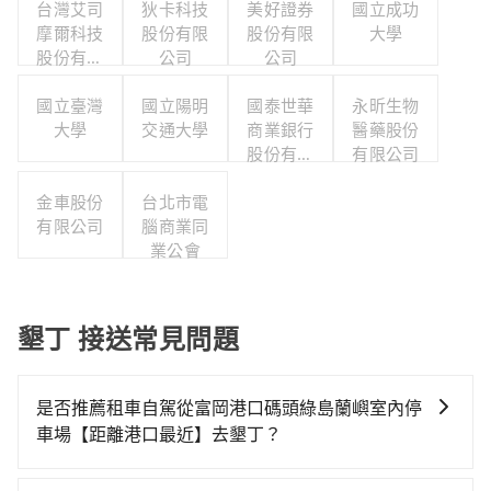
台灣艾司
狄卡科技
美好證券
國立成功
摩爾科技
股份有限
股份有限
大學
股份有限
公司
公司
公司
國立臺灣
國立陽明
國泰世華
永昕生物
大學
交通大學
商業銀行
醫藥股份
股份有限
有限公司
公司
金車股份
台北市電
有限公司
腦商業同
業公會
墾丁 接送常見問題
是否推薦租車自駕從富岡港口碼頭綠島蘭嶼室內停
車場【距離港口最近】去墾丁？
如果你有台灣駕照且對自己駕駛技術有信心，且在車上