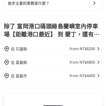
時設置加點停留，我們會根據您的需求安排路線。
賠償就事大了。千萬別為了省小錢而把朋友親人的安全
旅步主要的業務是什麼？
地點與你的上下車地點仍有段距離，在遇到下雨天或者
給賭上。通常人數沒有超過10位，建議預約一台九人座
載行李時，就顯得非常不便。
旅步主要的業務是為旅客提供包車旅遊或專車接送服
與一台小轎車比較划算，如人數超過12位就一定是叫一
務，依據旅客的需求來安排。旅客可立即在官網進行價
台中巴比較方便。但也有例外，比方說有些山區或路段
格試算，價格清楚透明且沒有隱藏費用。
除了 富岡港口碼頭綠島蘭嶼室內停車
是禁止大客車通行的，建議在預定時最好先與車行或平
台確認。
場【距離港口最近】 到 墾丁，還有⋯
from NT$
8200
從
花蓮縣
from NT$
6800
從
嘉義縣
from NT$
4400
從
嘉義市