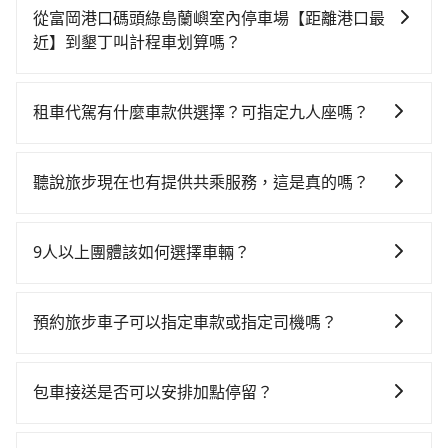
時不需要閉目養神（因為要自己開車），最重要的是你
從富岡港口碼頭綠島蘭嶼室內停車場【距離港口最
當天就要來回，那在台東路邊可隨租隨借的iRent應該是
近】到墾丁叫計程車划算嗎？
你最便宜選擇。註冊完iRent的app後，可以每小時
如選擇小黃直達，在台東可以透過app叫車的有55688台
$115~205承租小轎車，每公里再額外加收$3.2，從富岡
灣大車隊，如果在路邊攔不到車，也可考慮打電話至附
港口碼頭綠島蘭嶼室內停車場【距離港口最近】到墾丁
租車代駕有什麼車款供選擇？可指定九人座嗎？
近的計程車隊，如新城計程汽車行、台東新城計程車、
的花費預估為$2,050~2,700（金額差異來自於平假日、
tripool提供的車型以五人座小轎車、休旅車與九人座箱
一桐計程車等叫車看看。依照里程跳錶計算，價格約為
車款差異、抵達目的地後多久原路返回），雖已將eTag
型車為主，車款品牌以豐田Toyota、福特Ford、福斯
2,885~4,300元間，若改選tripool的專車服務可再更便
和可能的每小時40元路邊停車費用預估進去，但額外的
聽說旅步現在也有提供共乘服務，這是真的嗎？
VW為主，其中也有少量進口車像凌志Lexus、特斯拉
宜。但如果你無法提前預約，或偏好臨時叫車，那要注
汽車保險與可能的罰單都需自付。再者，和運的iRent只
是的！除了原有的專車接送外，旅步在2024年更上架了
Tesla、賓士Benz等高級車款。全部五年內合法營業用
意台東縣僅有合法計程車約350輛，計程車密度為雙北的
提供最基本的車型，如Toyota Yaris、Prius C、Vios這
保證出車的共乘服務，不用再擔心人少不成團問題，還
車，百分百無菸車，乘客均有最高500萬乘客險。如果有
0.2%，也就是說要臨時叫到小黃的難度是台北或新北的
9人以上團體該如何選擇車輛？
類乘坐體驗較差的車款，如果人數超過四位，更是沒有
能到府接送，機場、通勤共乘、大型活動接送都適合！
特殊需求或人數較多，需要大T保母車、20人座中巴、
400倍之多。如果當天或隔天也要原路返回，屏東縣恆春
較大的七人座或九人座可供選擇，而且無人租車最令人
在Line群組或Facebook社團裡，有司機標榜能提供乘坐
40人座大巴或遊覽車，可特別填單並另外報價。
鎮的計程車也不是這麼好叫，建議事先做好規劃。再加
詬病的就是車況，打開車門才發現仍有上一組乘客遺留
9人以上之廂型車，其實屬違法。在現行法律下，營業小
預約旅步車子可以指定車款或指定司機嗎？
上台東縣有些計程車司機不按錶計費，約有47%會採現
的垃圾或者撞凹的車門仍未被修理，每一次租車都好像
客車最多座位數量就是9人，如扣掉司機就只能乘坐8位
場議價，建議最好先上網預約，以免當場被坑受騙。雖
在開樂透一樣。另外，偶爾也會遇到明明已經預約了時
可以的，目前預定時旅步僅提供車型選擇，無法指定車
乘客，如果要10人以上就是營業大客車的範疇，也就是
然富岡港口碼頭綠島蘭嶼室內停車場【距離港口最近】
間但上一位用戶卻遲遲尚未歸還，又或者要還車時卻偏
款及司機服務。但如果您有特別需求，可透過電子郵件
中型巴士或大型遊覽車。非法改裝的車輛，不僅與車輛
包車接送是否可以安排加點停留？
到墾丁的跳表小黃可能較為便宜，但當你們人數超過四
偏找不到停車位，對於急著用車或者要載其他乘客的人
booking@tripool.app聯繫我們，將有專人協助回覆確
行照不符，連司機的駕照都會不符。在路上被警察盤查
位時，叫兩輛計程車的費用就貴了，改預約一輛tripool
來說就有不小的風險。最後，雖然路邊隨租隨還看似方
是的，我們提供您付費使用的加點服務，您可以在預訂
認是否能協助安排。。
請下車終止行程事小，如果發生意外，保險公司可不予
的九人座廂型車最高可省$600。
便，但實際使用時還是有其區域的限制，實際可停靠的