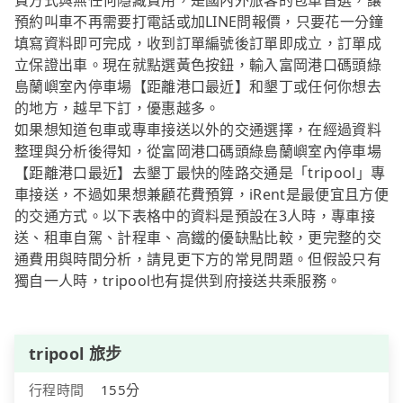
費方式與無任何隱藏費用，是國內外旅客的包車首選，讓
預約叫車不再需要打電話或加LINE問報價，只要花一分鐘
填寫資料即可完成，收到訂單編號後訂單即成立，訂單成
立保證出車。現在就點選黃色按鈕，輸入富岡港口碼頭綠
島蘭嶼室內停車場【距離港口最近】和墾丁或任何你想去
的地方，越早下訂，優惠越多。
如果想知道包車或專車接送以外的交通選擇，在經過資料
整理與分析後得知，從富岡港口碼頭綠島蘭嶼室內停車場
【距離港口最近】去墾丁最快的陸路交通是「tripool」專
車接送，不過如果想兼顧花費預算，iRent是最便宜且方便
的交通方式。以下表格中的資料是預設在3人時，專車接
送、租車自駕、計程車、高鐵的優缺點比較，更完整的交
通費用與時間分析，請見更下方的常見問題。但假設只有
獨自一人時，tripool也有提供到府接送共乘服務。
tripool 旅步
行程時間
155分