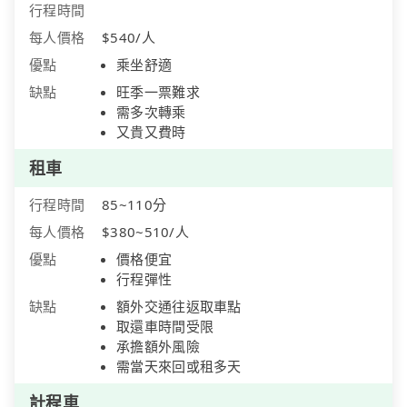
行程時間
每人價格
$540/人
優點
乘坐舒適
缺點
旺季一票難求
需多次轉乘
又貴又費時
租車
行程時間
85~110分
每人價格
$380~510/人
優點
價格便宜
行程彈性
缺點
額外交通往返取車點
取還車時間受限
承擔額外風險
需當天來回或租多天
計程車