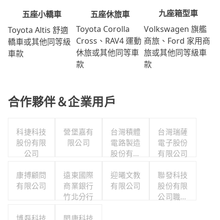
九座箱型車
五座休旅車
五座小轎車
Volkswagen 旗艦
Toyota Corolla
Toyota Altis 舒適
商旅、Ford 家用商
Cross、RAV4 運動
轎車或其他同等級
旅或其他同等級車
休旅或其他同等車
車款
款
款
合作夥伴＆企業用戶
科捷科技
營堡嘉有
台灣積體
台灣瑞薩
股份有限
限公司
電路製造
電子股份
公司
股份有限
有限公司
公司
康搏顧問
遠東國際
迎曦文教
聯發科技
有限公司
商業銀行
有限公司
股份有限
竹北分行
公司職工
福利委員
博磊科技
閎康科技
會