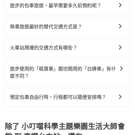
灣大車隊、Uber、Line Taxi、Yoxi等，如果在路邊攔不
噹科學主題樂園生活大師會館到高鐵台中站的花費預估
站。全程加上轉車時間共1小時27分鐘，假設4位同行，
旅步的包車旅遊，最早需要多久前預約呢？
到車，也可考慮打電話至小叮噹科學主題樂園生活大師
為$1,500~2,050（金額差異來自於平假日、車款差異、
高鐵加轉乘之平均每人花費為540元。不過新竹縣領有合
當您的行程確定後，建議盡早預訂包車服務，因為旅步
會館附近的計程車隊，如新豐聯合計程車、西北汽車
抵達目的地後多久原路返回），雖已將eTag和可能的每
法執照的計程車僅有700多輛，計程車的密度為雙北的
提供早鳥優惠，您越早預訂就能享有更優惠的價格。所
行、全家車行等叫車看看。依照里程跳錶計算，價格約
小時40元路邊停車費用預估進去，但額外的汽車保險與
無車旅遊最好的替代交通方式是？
1.3%，換句話說，臨時要叫小黃的難度是雙北大城市的
以不妨趁早訂購，享受更划算的價格。
為2,820~3,400元間，但如改預約tripool可省高達
可能的罰單都需自付。再者，和運的iRent只提供最基本
80倍。但如果全程使用tripool並到府專車接送，則每人
如果您沒有車，想要出門旅遊，最好的替代交通方式要
$1,500。但如果你無法提前預約，或偏好臨時叫車，那
的車型，如Toyota Yaris、Prius C、Vios這類乘坐體驗
平均花費約470元，費時1小時20分鐘。選擇搭乘高鐵而
看您旅遊的目的地而定。您可以善用大眾運輸，例如：
要注意新竹縣僅有合法計程車約730輛，計程車密度為雙
火車站周邊的交通方式有哪些？
較差的車款，如果人數超過四位，更是沒有較大的七人
不預約包車，不僅每人至少額外負擔70元車資，而且更
公車、捷運、客運等，或者考慮租車。如果您想要更便
北的1.3%，也就是說要臨時叫到小黃的難度是台北或新
座或九人座可供選擇，而且無人租車最令人詬病的就是
會額外浪費7分鐘在轉乘與等車上，現在還不馬上來預約
火車站通常是城市的交通樞紐，以下是火車站常見交通
利的出行方式，您也可以選擇使用像是旅步提供的包車
北的80倍之多。綜合以上，無論在價格或服務品質上，
車況，打開車門才發現仍有上一組乘客遺留的垃圾或者
tripool！如果你是三人以下要乘車，也可參考tripool的
方式： 公車或客運：乘坐公車或客運到達或離開火車
服務，由專人到府接送，讓您更加輕鬆自在。
旅步使用的「租賃車」跟坊間用的「白牌車」有什
tripool都是你從小叮噹科學主題樂園生活大師會館到高
撞凹的車門仍未被修理，每一次租車都好像在開樂透一
拼車共乘服務，最多可再節省50%的交通費用。
站，相對便宜經濟。 計程車：乘坐計程車到達或離開火
麼不同？
鐵台中站的最佳選擇。
樣。另外，偶爾也會遇到明明已經預約了時間但上一位
車站，方便快捷但昂貴。 捷運/輕軌：通過捷運或輕軌到
用戶卻遲遲尚未歸還，又或者要還車時卻偏偏找不到停
旅步所使用的是符合政府法規的租賃車，車牌以白底黑
達或離開火車站，快捷便利。 包車：預定包車到達或離
車位，對於急著用車或者要載其他乘客的人來說就有不
字的「R」開頭，受車隊嚴格管理及審核後才可入隊，成
開火車站，是最便利的，無需與人共乘、快速抵達。
預定包車自由行時，行程都可以隨便安排嗎？
小的風險。最後，雖然路邊隨租隨還看似方便，但實際
為旅步貴賓服務用車。與一些私家車充當營業用車違法
使用時還是有其區域的限制，實際可停靠的地點與你的
只要不超出您選用的用車時間及行程總公里數，且行程
接載的「白牌車」不同。旅步所使用的車輛合法且符合
上下車地點仍有段距離，在遇到下雨天或者載行李時，
沒有到達海拔1500公里以上的山區，行程都是可以依照
相關法規。
就顯得非常不便。
您的需求安排的。
除了 小叮噹科學主題樂園生活大師會