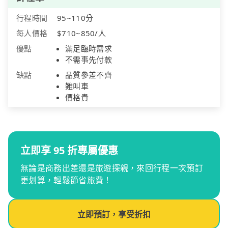
行程時間
95~110分
每人價格
$710~850/人
優點
滿足臨時需求
不需事先付款
缺點
品質參差不齊
難叫車
價格貴
立即享 95 折專屬優惠
無論是商務出差還是旅遊探親，來回行程一次預訂
更划算，輕鬆節省旅費！
立即預訂，享受折扣