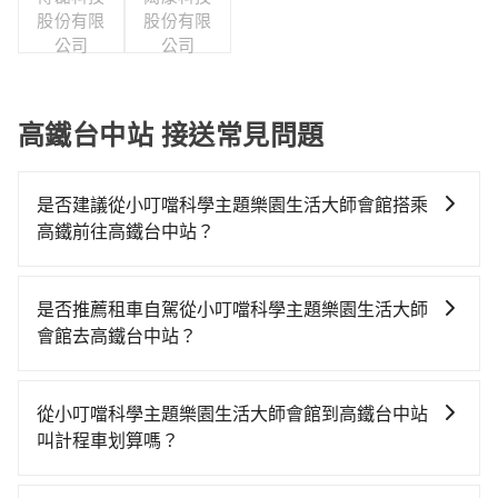
股份有限
股份有限
公司
公司
高鐵台中站 接送常見問題
是否建議從小叮噹科學主題樂園生活大師會館搭乘
高鐵前往高鐵台中站？
若要從小叮噹科學主題樂園生活大師會館搭高鐵前往高
鐵台中站，高鐵較貴、費時、轉車麻煩，且難叫計程車
是否推薦租車自駕從小叮噹科學主題樂園生活大師
前往高鐵站！從最早07:02一直到23:32，新竹-台中一天
會館去高鐵台中站？
最多有61班次高鐵可搭乘。假設從小叮噹科學主題樂園
如果你有台灣駕照且對自己駕駛技術有信心，且在車上
生活大師會館 (新竹縣新豐鄉) 前往最靠近的新竹高鐵
時不需要閉目養神（因為要自己開車），最重要的是你
站，叫一輛計程車花費約500元、車程約35分鐘。抵達
從小叮噹科學主題樂園生活大師會館到高鐵台中站
當天就要來回，那在新竹路邊可隨租隨借的iRent應該是
高鐵站後，步行進站、現場購票並於月台排隊的時間約
叫計程車划算嗎？
你最便宜選擇。註冊完iRent的app後，可以每小時
15分鐘，再乘坐24~32分鐘（平均27分）的高鐵從新竹
如選擇小黃直達，在新竹可以透過app叫車的有55688台
$115~205承租小轎車，每公里再額外加收$3.2，從小叮
站前往台中高鐵站，每人票價410元，再用10分鐘出