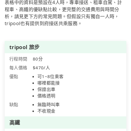
表格中的資料是預設在4人時，專車接送、租車自駕、計
程車、高鐵的優缺點比較，更完整的交通費用與時間分
析，請見更下方的常見問題。但假設只有獨自一人時，
tripool也有提供到府接送共乘服務。
tripool 旅步
行程時間
80分
每人價格
$470/人
優點
可1~8位乘客
哪裡都能接
保證出車
價格透明
缺點
無臨時叫車
不收現金
高鐵