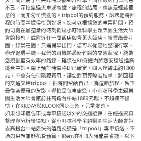
久；或是為了在尖峰時段攔到計程車，而在飯店門口焦急
不已，深怕錯過火車或高鐵？旅程的結尾，應該是輕鬆愜
意的，而非匆忙慌亂的。tripool的預約服務，讓您能將回
程的時間掌握得恰到好處。您可以根據您的車票時間，預
約司機在最適當的時刻抵達小叮噹科學主題樂園生活大師
會館接您，或附近任一間飯店如青葉大飯店、新豐綠景莊
園、綠景莊園。無需提早出門，您可以從容地整理行李、
辦理退房手續。我們的司機熟悉新竹縣的交通狀況，能為
您規劃最有效率的路線，確保在80分鐘內將您安穩送達高
鐵台中站。線上預訂時價格即已確定，四人座轎車約1800
元，不會有任何隱藏費用，讓您對預算瞭若指掌。將回程
的交通交給tripool，把時間留給自己，為這趟旅程，留下
最從容優雅的背影。哪怕是包車旅遊，小叮噹科學主題樂
園生活大師會館前往高鐵台中站1889元起，不超速不搶
快，在KKDAY與KLOOK同步上架，兒童友善。
如果想知道包車或專車接送以外的交通選擇，在經過資料
整理與分析後得知，從小叮噹科學主題樂園生活大師會館
去高鐵台中站最快的陸路交通是「tripool」專車接送，不
過如果想兼顧花費預算，iRent在4~8人時能最省錢。以下