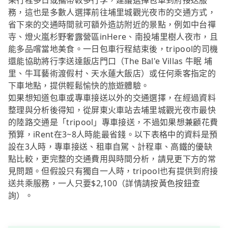
果行程多日或攜帶較多行李，建議選擇包車到府接送服
務，這也是多數人選擇前往埔里城觀光夜市的交通方式，
省下來的交通時間就可額外造訪附近的景點，例如中台禪
寺、燈火嵐杉野奢露營區inHere、南投埔里樹人夜市，且
能多品嚐當地美食。一日包車行程結束後，tripool的司機
還能協助將行李送達飯店門口（The Bal'e Villas 牛眠 埔
里、牛耳藝術渡假村、天水蓮大飯店）或任何乘客指定的
下車地點，提供輕鬆愉快的旅遊體驗。
如果想知道包車或專車接送以外的交通選擇，在經過資料
整理與分析後得知，從屏東火車站去埔里城觀光夜市最快
的陸路交通是「tripool」專車接送，不過如果想兼顧花費
預算，iRent在3~8人時能最省錢。以下表格中的資料是預
設在3人時，專車接送、租車自駕、計程車、高鐵的優缺
點比較，更完整的交通費用與時間分析，請見更下方的常
見問題。但假設只有獨自一人時，tripool也有提供到府接
送共乘服務，一人只要$2,100（詳情請按黃色按鈕查
詢）。