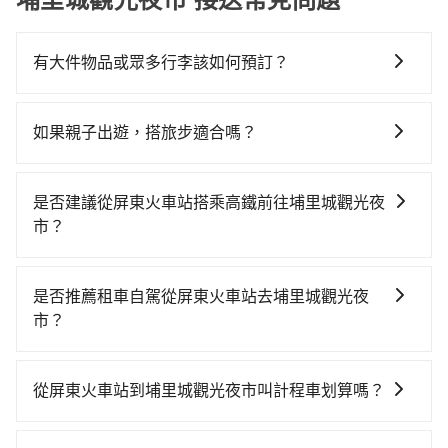
有大件物品或眾多行李該如何預訂？
一般情況，九人座最多可以乘坐八位乘客以及置放六件
30吋的行李箱，但如有大件行李、衝浪板、樂器、廣告
如果親子出遊，搭旅步適合嗎？
看板、床墊、折疊單車、家電等，在乘客人數不多的情
適合的，另外旅步也特別為您心愛的寶貝準備了兒童座
況下，可以將後座倒放來騰出置物空間。基本上只要不
椅及兒童用增高墊供您選購(租借300元/個)，讓您和孩子
遮住司機視線、不會破壞車體、不影響行車安全，會讓
是否建議從屏東火車站搭乘高鐵前往埔里城觀光夜
出遊時安全更有保障。
乘客盡量塞、盡量放。在預定前，建議先丈量好尺寸，
市？
並事先透過官網的線上客服洽詢，確認沒問題再下訂。
若要從屏東火車站搭高鐵前往埔里城觀光夜市，高鐵較
貴、費時，且難叫計程車前往高鐵站！從最早05:50一直
是否推薦租車自駕從屏東火車站去埔里城觀光夜
到22:55，左營-台中一天最多有90班次高鐵可搭乘。假
市？
設從屏東火車站 (屏東縣屏東市) 前往最靠近的左營高鐵
如果你有台灣駕照且對自己駕駛技術有信心，且在車上
站，叫一輛計程車花費約600元、車程約52分鐘。抵達
時不需要閉目養神（因為要自己開車），最重要的是你
高鐵站後，步行進站、現場購票並於月台排隊的時間約
從屏東火車站到埔里城觀光夜市叫計程車划算嗎？
當天就要來回，那在屏東路邊可隨租隨借的iRent應該是
20分鐘，再乘坐42~69分鐘（平均57分）的高鐵從左營
如選擇小黃直達，在屏東可以透過app叫車的有55688台
你最便宜選擇。註冊完iRent的app後，可以每小時
站前往台中高鐵站，每人票價790元，再用10分鐘出