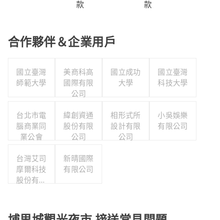
款
款
合作夥伴＆企業用戶
國立臺灣
美商科高
國立成功
國立臺灣
師範大學
國際有限
大學
科技大學
公司
台北市電
緯創資通
相形式所
小吳娛樂
腦商業同
股份有限
設計有限
有限公司
業公會
公司
公司
台灣艾司
新晴國際
摩爾科技
有限公司
股份有限
公司
埔里城觀光夜市 接送常見問題