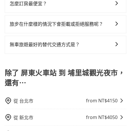
灣大車隊和Yoxi，如果在路邊攔不到車，也可考慮打電
$115~205承租小轎車，每公里再額外加收$3.2，從屏東
站、等待車站前排班的計程車，搭上小黃後約花52分
怎麼訂房最便宜？
話至屏東火車站附近的計程車隊，如屏東計程車、安泰
火車站到埔里城觀光夜市的花費預估為
鐘、車費1,500元後，抵達埔里城觀光夜市 (南投縣埔里
現在旅客預訂飯店已經很少透過旅行社，大多是透過
計程車、長壽汽車行等叫車看看。依照里程跳錶計算，
$2,950~3,650（金額差異來自於平假日、車款差異、抵
鎮) 的目的地。全程加上轉車時間共3小時11分鐘，假設
OTA (online travel agent) 來完成，除了可以快速依據
價格約為4,650~5,600元間，但如改預約tripool可省高
達目的地後多久原路返回），雖已將eTag和可能的每小
旅步在什麼樣的情況下會拒載或拒絕服務呢？
3位同行，高鐵加轉乘之平均每人花費為1,490元。不過
地區、價位、人數、特殊需求來搜尋適合的旅店與房
達$1,300。但如果你無法提前預約，或偏好臨時叫車，
時40元路邊停車費用預估進去，但額外的汽車保險與可
屏東縣領有合法執照的計程車僅有400多輛，計程車的密
當您使用 tripool 旅步乘車日期當天，若發生以下 3 項
型，更重要的是通常價格是官網的6~8折，如果又有加入
那要注意屏東縣僅有合法計程車約370輛，計程車密度為
能的罰單都需自付。再者，和運的iRent只提供最基本的
度為雙北的0.3%，換句話說，臨時要叫小黃的難度是雙
原因，司機有權拒絕服務： 1) 當日搭車人數或行李超過
會員或者使用特定的信用卡，還可以累積點數做現金回
雙北的0.3%，也就是說要臨時叫到小黃的難度是台北或
無車旅遊最好的替代交通方式是？
車型，如Toyota Yaris、Prius C、Vios這類乘坐體驗較
北大城市的300倍。縱使幸運攔到一輛小黃了，屏東縣少
訂購時填寫的數量。請務必確實填寫當日實際攜帶的行
饋或未來換取免費的住房。台灣人常用的線上訂房平台
新北的300倍之多。如果當天或隔天也要原路返回，埔里
差的車款，如果人數超過四位，更是沒有較大的七人座
部分小黃司機不按表收費，看乘客是外地人便漫天喊價
如果您沒有車，想要出門旅遊，最好的替代交通方式要
李及乘坐的總人數，包含成人及兒童／嬰幼兒。 2) 孩童
有Booking.com、Agoda.com、Hotels.com、
城觀光夜市所在的南投縣的計程車更難叫，該縣市僅有
或九人座可供選擇，而且無人租車最令人詬病的就是車
或恣意繞路。但如果全程使用tripool並到府專車接送，
看您旅遊的目的地而定。您可以善用大眾運輸，例如：
同行，卻無自備或加購兒童座椅。提醒您，為了保護孩
Expedia.com、Trip.com等。正常來說，線上刷卡付款
約342輛計程車，建議事先做好規劃。再加上屏東縣有些
況，打開車門才發現仍有上一組乘客遺留的垃圾或者撞
則每人平均花費約1,450元，費時2小時36分鐘。選擇搭
公車、捷運、客運等，或者考慮租車。如果您想要更便
除了 屏東火車站 到 埔里城觀光夜市，
童的安全，依道路交通安全規則規定，四歲以下的孩童
完後預定就完成，事先不用電話確認空房，事後也不用
計程車司機不按錶計費，約有29%會採現場議價，建議
凹的車門仍未被修理，每一次租車都好像在開樂透一
乘高鐵而不預約包車，不僅每人至少額外負擔40元車
利的出行方式，您也可以選擇使用像是旅步提供的包車
必須乘坐兒童座椅。 3) 搭乘寵物友善專車卻沒有裝籠。
告知付款完畢，一切都能在網路上操作。但有些較冷門
最好先上網預約，以免當場被坑受騙。綜合以上，無論
樣。另外，偶爾也會遇到明明已經預約了時間但上一位
資，而且更會額外浪費35分鐘在轉乘與等車上，現在還
還有⋯
服務，由專人到府接送，讓您更加輕鬆自在。
避免影響行車安全，請您務將寵物置入提籠或提袋內。
或規模較小的飯店，有可能再多平台同時上架而發生超
在價格或服務品質上，tripool都是你從屏東火車站到埔
用戶卻遲遲尚未歸還，又或者要還車時卻偏偏找不到停
不馬上來預約tripool！如果你僅有兩位乘車，也可參考
賣的現象，便有可能到了現場卻沒房可住的窘境，所以
里城觀光夜市的最佳選擇。
車位，對於急著用車或者要載其他乘客的人來說就有不
tripool的拼車共乘服務，最多可再節省50%的交通費
在預定時要不選擇評分高、評論多的飯店，不然就是還
from NT$
4150
從
台北市
小的風險。最後，雖然路邊隨租隨還看似方便，但實際
用。
要再人工電話與飯店確認。預訂民宿方面，如不怕麻
使用時還是有其區域的限制，實際可停靠的地點與你的
煩，有些時候直接打電話問的價格可能比民宿訂房網來
上下車地點仍有段距離，在遇到下雨天或者載行李時，
from NT$
4050
從
新北市
得便宜，但缺點就是多數要匯款並再人工確認。假如不
就顯得非常不便。
介意多花一點錢省下這些瑣碎的事，台灣本土的AsiaYo