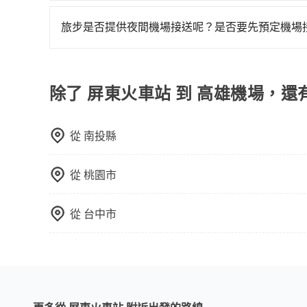
由於絕大多數的計程車只能送機、不能接機，以至於像5
方，可提供全額退款或免費改期。如班機航行時間
需攜帶大量行李的旅客並不方便。價格也會因您出
後，勢必需要空車返回，這也是叫計程車送機費用
車上無乘客或已經在機場周邊，會盡快配合旅客乘
於您的預算、時間和行程安排。建議您提前了解並
旅步是否提供夜間機場接送呢？是否要先預定機場
黃，比方說距離機場不遠（20公里以內）、臨時
有的！旅步提供24小時全台到府的機場接送，無論
所在地點偏遠或者在深夜時段需要叫車，這時候就
約，旅步會幫安您調度專屬服務的司機及車輛，且
預約機場接送，以免承擔不必要的風險。
除了 屏東火車站 到 高雄機場，還
從
南投縣
從
桃園市
從
台中市