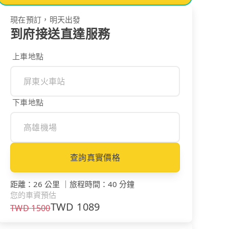
現在預訂，明天出發
到府接送直達服務
上車地點
下車地點
查詢真實價格
距離
：
26 公里
｜
旅程時間
：
40 分鐘
您的車資預估
TWD
1089
TWD
1500