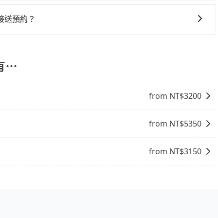
5688、大都會、Yoxi、Uber等計程車，將乘客送到機場
減少而提前落地，可在落地後直接與司機電話聯繫，司機只要
發的縣市而有所不同。 總體而言，到機場的最佳交通方式取決
居高不下的原因。當然還是有一些特殊情況下，適合旅客叫小
車。
根據自己的需要選擇最方便和經濟實惠的交通方式。
接送預約？
需要前往機場或被原本預約好的車輛放鳥。但反過來說，如果你
是凌晨班機還是夜間航班。旅步採約制服務，只要您完成預
很可能根本叫不到車。如非上述情況，一般仍建議旅客先上網
保證出車。
有⋯
from NT$
3200
from NT$
5350
from NT$
3150