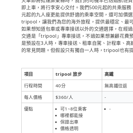
火車即將抵達屏東縣時，我們的司機早已透過航班資
即上車，將行李安心交付。我們500元起的共乘服務
元起的九人座更能提供舒適的乘車空間，還可加價選
tripool，讓我們為您的海外旅程，提供最穩定
如果想知道包車或專車接送以外的交通選擇，在經過
交通是「tripool」專車接送，不過如果想兼顧
是預設在3人時，專車接送、租車自駕、計程車、高
的常見問題。但假設只有獨自一人時，tripool也
項目
tripool 旅步
高鐵
行程時間
40分
無高鐵往返
每人價格
$360/人
-
優點
可1~8位乘客
-
哪裡都能接
保證出車
價格透明