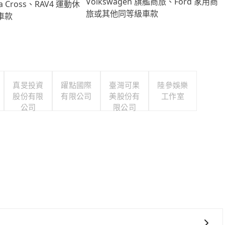
Volkswagen 旗艦商旅、Ford 家用商
lla Cross、RAV4 運動休
旅或其他同等級車款
車款
真旻投資
躍點國際
臺灣可果
陸參娛樂
股份有限
有限公司
美股份有
工作室
公司
限公司