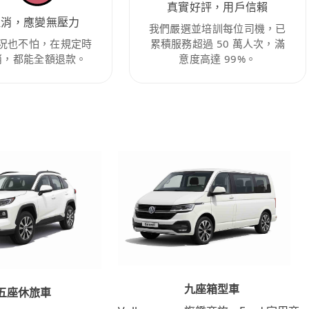
真實好評，用戶信賴
取消，應變無壓力
我們嚴選並培訓每位司機，已
況也不怕，在規定時
累積服務超過 50 萬人次，滿
消，都能全額退款。
意度高達 99%。
九座箱型車
五座休旅車