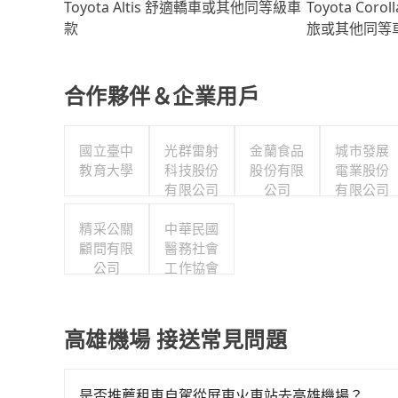
Toyota Coro
Toyota Altis 舒適轎車或其他同等級車
旅或其他同等
款
合作夥伴＆企業用戶
國立臺中
光群雷射
金蘭食品
城市發展
教育大學
科技股份
股份有限
電業股份
有限公司
公司
有限公司
精采公關
中華民國
顧問有限
醫務社會
公司
工作協會
高雄機場 接送常見問題
是否推薦租車自駕從屏東火車站去高雄機場？