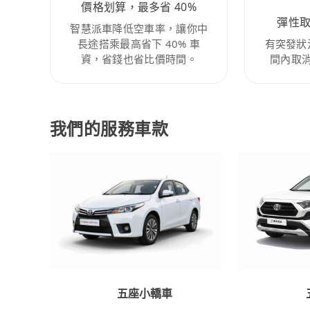
價格划算，最多省 40%
彈性
智慧派車降低空車率，讓你中
長途搭乘最高省下 40% 車
有突發狀
資，省錢也省比價時間。
間內取
我們的服務車款
五座小轎車