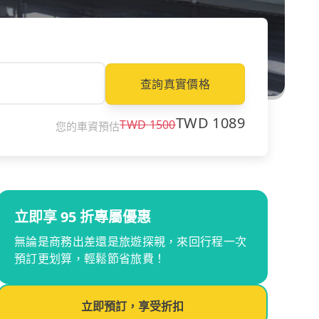
查詢真實價格
TWD
1089
TWD
1500
您的車資預估
立即享 95 折專屬優惠
無論是商務出差還是旅遊探親，來回行程一次
預訂更划算，輕鬆節省旅費！
立即預訂，享受折扣