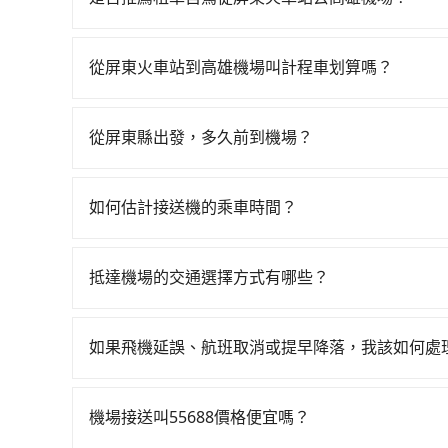
通常旅客不會選擇租車或自駕前往高雄機場，畢竟停
停車費再加租車費也是一筆費用。
從屏東火車站到高雄機場叫計程車划算嗎？
如選擇小黃直達，在屏東可以透過app叫車的有556
話至屏東火車站附近的計程車隊，如長壽汽車行、
從屏東縣出發，多久前到機場？
格約為590~700元間。不過屏東縣僅有合法計程車
一般來說，建議飛機起飛前兩小時前要抵達機場，
黃的難度是台北或新北的300倍之多。再加上屏東
很順暢，但如果你搭機的時間是白天、剛好是上下
最好先上網預約，以免當場被坑受騙。雖然屏東火
如何估計接送機的乘車時間？
時間。
車以及計程車司機不跳錶計費的風險，如你們人數
一般來說，搭乘國際航線的出境旅客，需至少提前
品質穩定的tripool，可能更適合你。
外抓30分鐘的彈性時間。比方說正常台中到桃園機場
抵達機場的交通選擇方式有哪些？
晨6點以前就從台中出發。如果是國內航線的旅客
所有到機場的交通方式因地區和交通狀況而異，以下
說，如持有自動通關護照，通常30~40分鐘即可領
軌系統，這是一種快捷和經濟實惠的交通方式。 2.
選擇離開機場的乘車時間抓在班機預計落地後的1小
如果飛機延誤、航班取消或提早降落，我該如何處
方式。 3. 計程車：計程車通常是到達機場的比
車時間即可。
如遇到班機預計抵達時間延後或提前者，可在搭乘
說，這可能是最方便的選擇。許多城市的計程車公
輛，讓乘客能落地後順利離開機場。但如事先沒有告知
價格，避免爭議。 4. 預約機場接送：可以提前預訂
機場接送叫55688價格便宜嗎？
依舊會改派司機，但就不能保證旅客一出關即有車
高鐵是最快速的選擇，但並非每個縣市都有高鐵站