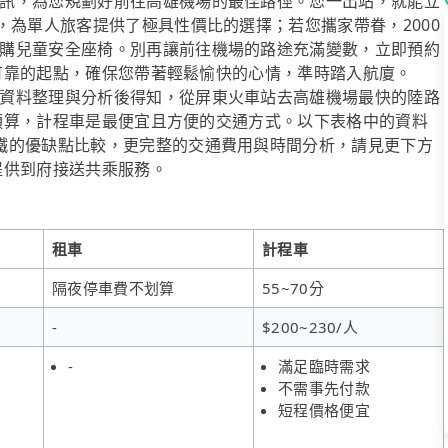
訊，為您規劃好前往高雄機場的最佳路徑。您一出站，就能立
，為單人旅客提供了極具性價比的選擇；若您攜家帶眷，2000
購兒童安全座椅。別再讓前往機場的路途充滿變數，立即預約
、最可靠的起點，確保您帶著輕鬆愉快的心情，準時踏入航廈。
資料整理與分析後得知，從屏東火車站去高雄機場最快的陸路
花費預算，計程車是最便宜且方便的交通方式。以下表格中的資料
鐵的優缺點比較，更完整的交通費用與時間分析，請見更下方
有提供到府接送共乘服務。
租車
計程車
隔夜停車費不划算
55~70分
-
$200~230/人
-
滿足臨時需求
不需事先付款
短程價格便宜