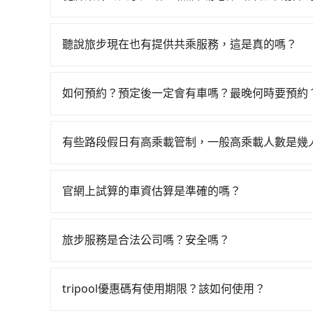
再額外加收$3.2，從屏東縣（東港鎮）到凹子底站4
如選擇小黃直達，在屏東可以透過app叫車的有556
假日、車款差異、抵達目的地後多久原路返回），雖
話至附近的計程車隊，如東中計程車、碧信汽車行
額外的汽車保險與可能的罰單都需自付。再者，和運的iRen
聽說旅步現在也有提供共乘服務，這是真的嗎？
710~1,100元間。不過屏東縣僅有合法計程車約
Vios這類乘坐體驗較差的車款，如果人數超過四
是的！除了原有的專車接送外，旅步在2024年更
難度是台北或新北的300倍之多。再加上屏東縣有
令人詬病的就是車況，打開車門才發現仍有上一組
到府接送，機場、通勤共乘、大型活動接送都適合
先上網預約，以免當場被坑受騙。雖然屏東縣到凹
像在開樂透一樣。另外，偶爾也會遇到明明已經預
如何預約？預定後一定會有車嗎？最晚何時要預約
攔不到車以及計程車司機不跳錶計費的風險，如你
偏找不到停車位，對於急著用車或者要載其他乘客
如要預約從屏東縣前往凹子底站4出無障礙電梯的
預約且品質穩定的tripool，可能更適合你。
便，但實際使用時還是有其區域的限制，實際可停
可查到真實價格，照著步驟填寫完乘客資料與線上
有些路段假日有高乘載管制，一般高乘載人數是幾
行李時，就顯得非常不便。
簡訊以及電子郵件確認信，如此就完成預約了，而司
當某些特定路段塞車情況嚴重時，為了維持交通秩
EMAIL提供。一旦付款完畢，tripool保證出
種車輛可以通行：(一) 乘載3人(含駕駛和小孩)以上的
如臨時需要，前一天傍晚五點前仍會收單，最遲如
官網上試算的車資估算是準確的嗎？
身心障礙證明、記者證或「高速公路高乘載管制」
因為官網的試算價格是即時的，如果您試算完後即
路段，建議最好配合至少兩名以上乘客。
旅步服務是合法公司嗎？安全嗎？
旅步擁有google評價4.8的網友口碑推薦，也
機服務，因為您的安全旅步比您更重視。
tripool優惠碼有使用期限？該如何使用？