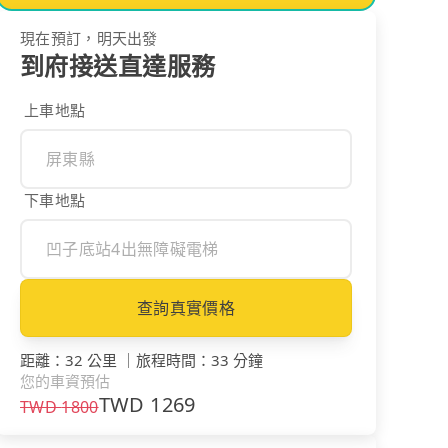
現在預訂，明天出發
到府接送直達服務
上車地點
下車地點
查詢真實價格
距離
：
32 公里
｜
旅程時間
：
33 分鐘
您的車資預估
TWD
1269
TWD
1800