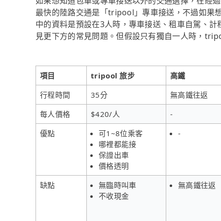
如果想知道包車或專車接送以外的交通選擇，在經過
最快的陸路交通是「tripool」專車接送，不過如
中的資料是預設在3人時，專車接送、租車自駕、計
見更下方的常見問題。但假設只有獨自一人時，trip
項目
tripool 旅步
高鐵
行程時間
35分
無高鐵往返
每人價格
$420/人
-
優點
可1~8位乘客
-
哪裡都能接
保證出車
價格透明
缺點
無臨時叫車
無高鐵往返
不收現金