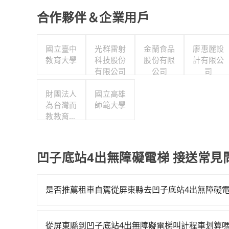
合作夥伴＆企業用戶
國立臺中
光群雷射
金蘭食品
廖惠麗設
教育大學
科技股份
股份有限
計有限公
有限公司
公司
司
財團法人
國立高雄
為台灣而
師範大學
教教育基
金會
凹子底站4出無障礙電梯 接送常見
是否推薦租車自駕從屏東縣去凹子底站4出無障礙
如果你有台灣駕照且對自己駕駛技術有信心，且需
邊可隨租隨借的iRent應該是你最便宜選擇。註冊完iR
從屏東縣到凹子底站4出無障礙電梯叫計程車划算