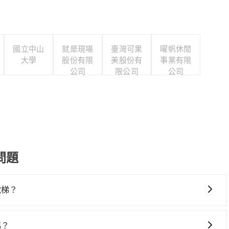
國立中山
就是現場
臺灣可果
曜帆休閒
大學
股份有限
美股份有
事業有限
公司
限公司
公司
問題
電梯？
要絕對的時間彈性，最重要的是你當天就要來回，那在屏東路
ent的app後，可以每小時$115~205承租小轎車，每公里
嗎？