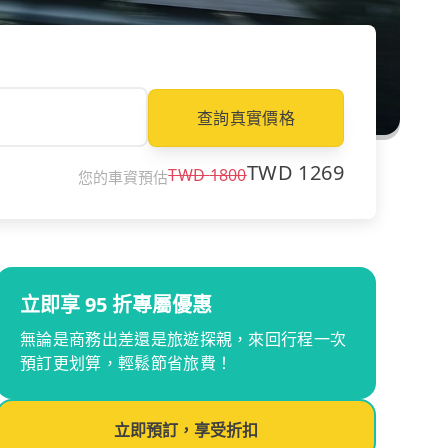
查詢真實價格
TWD
1269
TWD
1800
您的車資預估
立即享 95 折專屬優惠
無論是商務出差還是旅遊探親，來回行程一次
預訂更划算，輕鬆節省旅費！
立即預訂，享受折扣