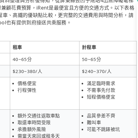
資料整理與分析後得知，從屏東縣去凹子底站4出無障礙電梯
果想兼顧花費預算，iRent是最便宜且方便的交通方式。以下表格
程車、高鐵的優缺點比較，更完整的交通費用與時間分析，請
ool也有提供到府接送共乘服務。
租車
計程車
40~65分
50~65分
$230~380/人
$240~370/人
價格便宜
滿足臨時需求
行程彈性
不需事先付款
短程價格便宜
額外交通往返取車點
品質參差不齊
取還車時間受限
難叫車
承擔額外風險
可能不跳錶被坑
需當天來回或租多天