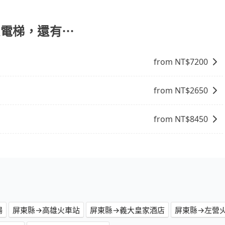
時。只要在期限內完成去程訂購，並在結帳時輸入該折扣碼，即
礙電梯，還有⋯
from NT$
7200
from NT$
2650
from NT$
8450
場
屏東縣→高雄火車站
屏東縣→義大皇家酒店
屏東縣→左營