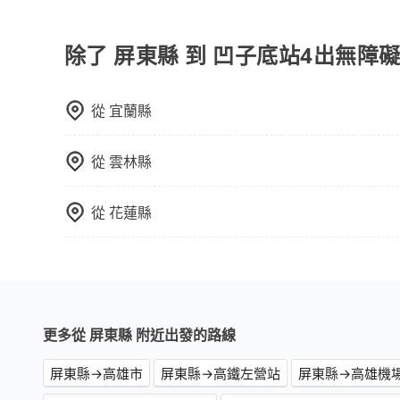
旅步提供來回訂單95折優惠碼，使用期限為24小
可直接折扣抵扣訂單費用。
除了 屏東縣 到 凹子底站4出無障
從
宜蘭縣
從
雲林縣
從
花蓮縣
更多從 屏東縣 附近出發的路線
屏東縣→高雄市
屏東縣→高鐵左營站
屏東縣→高雄機