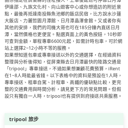
由你指定在屏東縣的住址接人，上車後延途可停靠日月潭
伊達邵、九族文化村、向山遊客中心或你想造訪的附近景
點，最後再抵達南投縣魚池鄉的飯店民宿，比方說水沙蓮
大飯店、力麗哲園月潭館、日月潭晶澤會館。又或者你有
其他的安排，我們的司機大哥也可在185分鐘內直送日月
潭，當然價格也更便宜。點選頁面上的黃色按鈕，10秒即
可查到金額，單程專車6600元起，如需計時包車，可於網
站上選擇2~12小時不等的服務。
如果想知道包車或專車接送以外的交通選擇，在經過資料
整理與分析後得知，從屏東縣去日月潭最快的陸路交通是
「tripool」專車接送，不過如果想兼顧花費預算，iRent
在1~8人時能最省錢。以下表格中的資料是預設在1人時，
專車接送、租車自駕、計程車、高鐵的優缺點比較，更完
整的交通費用與時間分析，請見更下方的常見問題。但假
設只有獨自一人時，tripool也有提供到府接送共乘服務。
tripool 旅步