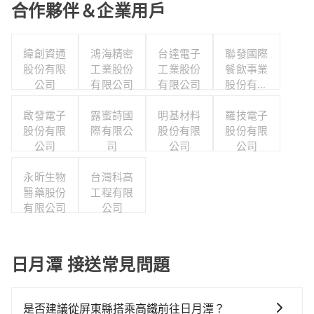
合作夥伴＆企業用戶
緯創資通
鴻海精密
台達電子
聯發國際
股份有限
工業股份
工業股份
餐飲事業
公司
有限公司
有限公司
股份有限
公司
啟發電子
露蜜詩國
明基材料
羅技電子
股份有限
際有限公
股份有限
股份有限
公司
司
公司
公司
永昕生物
台灣科高
醫藥股份
工程有限
有限公司
公司
日月潭 接送常見問題
是否建議從屏東縣搭乘高鐵前往日月潭？