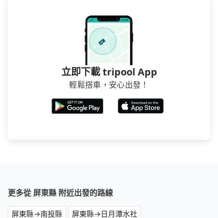
煩，有些時候直接打電話問的價格可能比民宿訂房網來
得便宜，但缺點就是多數要匯款並再人工確認。假如不
介意多花一點錢省下這些瑣碎的事，台灣本土的AsiaYo
或者國際Airbnb都值得推薦。
立即下載 tripool App
輕鬆搭車，安心出發！
更多從 屏東縣 附近出發的路線
屏東縣→南投縣
屏東縣→日月潭水社