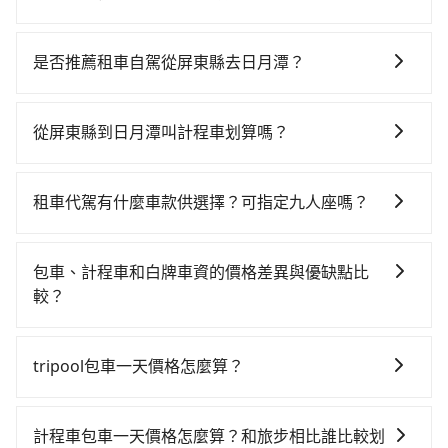
若要從屏東縣搭高鐵前往日月潭，高鐵較貴、費時，且
難叫計程車前往高鐵站！從最早05:50一直到22:55，左
是否推薦租車自駕從屏東縣去日月潭？
營-台中一天最多有90班次高鐵可搭乘。假設從屏東縣恆
如果你有台灣駕照且對自己駕駛技術有信心，且在車上
春鎮前往最靠近的左營高鐵站，叫一輛計程車花費約
時不需要閉目養神（因為要自己開車），最重要的是你
3,600元、車程約145分鐘。抵達高鐵站後，步行進站、
從屏東縣到日月潭叫計程車划算嗎？
當天就要來回，那在屏東路邊可隨租隨借的iRent應該是
現場購票並於月台排隊的時間約20分鐘，再乘坐42~69
如選擇小黃直達，在屏東可以透過app叫車的有55688台
你最便宜選擇。註冊完iRent的app後，可以每小時
分鐘（平均57分）的高鐵從左營站前往台中高鐵站，每
灣大車隊和Yoxi。依照里程跳錶計算，價格約為
$115~205承租小轎車，每公里再額外加收$3.2，從屏東
人票價790元，再用10分鐘出站、等待車站前排班的計
租車代駕有什麼車款供選擇？可指定九人座嗎？
4,810~7,200元間，但如改預約tripool可省高達$600。
縣（恆春鎮）到日月潭的花費預估為$3,150~3,850（金
程車，搭上小黃後約花70分鐘、車費2,500元後，抵達日
tripool提供的車型以五人座小轎車、休旅車與九人座箱
但如果你無法提前預約，或偏好臨時叫車，那要注意屏
額差異來自於平假日、車款差異、抵達目的地後多久原
月潭 (南投縣魚池鄉) 的目的地。全程加上轉車時間共5小
型車為主，車款品牌以豐田Toyota、福特Ford、福斯
東縣僅有合法計程車約370輛，計程車密度為雙北的
路返回），雖已將eTag和可能的每小時40元路邊停車費
包車、計程車和白牌車資的價格差異與優缺點比
時1分鐘，假設一人獨行，交通費總計6,890元。不過屏
VW為主，其中也有少量進口車像凌志Lexus、特斯拉
0.3%，也就是說要臨時叫到小黃的難度是台北或新北的
用預估進去，但額外的汽車保險與可能的罰單都需自
較？
東縣領有合法執照的計程車僅有400多輛，計程車的密度
Tesla、賓士Benz等高級車款。全部五年內合法營業用
300倍之多。如果當天或隔天也要原路返回，日月潭所在
付。再者，和運的iRent只提供最基本的車型，如Toyota
為雙北的0.3%，換句話說，臨時要叫小黃的難度是雙北
包車、計程車或白牌車。主要價格差異和優缺點如下： -
車，百分百無菸車，乘客均有最高500萬乘客險。如果有
的南投縣的計程車更難叫，該縣市僅有約342輛計程車，
Yaris、Prius C、Vios這類乘坐體驗較差的車款，如果人
大城市的300倍。縱使幸運攔到一輛小黃了，屏東縣少部
包車：優點是搭乘舒適可以根據自己的需求安排時間和
特殊需求或人數較多，需要大T保母車、20人座中巴、
建議事先做好規劃。再加上屏東縣有些計程車司機不按
tripool包車一天價格怎麼算？
數超過四位，更是沒有較大的七人座或九人座可供選
分小黃司機不按表收費，看乘客是外地人便漫天喊價或
地點上車較客製化。此外，司機還會提供各種旅遊建議
40人座大巴或遊覽車，可特別填單並另外報價。
錶計費，約有29%會採現場議價，建議最好先上網預
擇，而且無人租車最令人詬病的就是車況，打開車門才
恣意繞路。但如果全程使用tripool並到府專車接送，則
因包車費用會隨著您選用2-12小時不等的包車時數、所
與資訊。長途接送價格比計程車車資更優惠。 - 計程
約，以免當場被坑受騙。雖然屏東縣到日月潭的跳表小
發現仍有上一組乘客遺留的垃圾或者撞凹的車門仍未被
僅需花費約6,620元，費時3小時10分鐘。選擇搭乘高鐵
需行程的公里數及車型而有所不同，建議可以直接上旅
車：優點是24小時隨叫隨到，價格按錶計費，但若遇交
計程車包車一天價格怎麼算？和旅步相比誰比較划
黃可能較為便宜，但當你們人數超過四位時，叫兩輛計
修理，每一次租車都好像在開樂透一樣。另外，偶爾也
而不預約包車，不僅至少額外負擔270元車資，而且更會