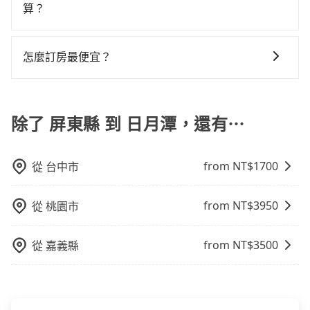
步官網一鍵查價，即時試算您包車費用，清楚透明，且
通塞車時亦會加收延遲費用，一般屬短程接駁為主。 -
算？
程車的費用就貴了，改預約一輛tripool的九人座廂型車
會遇到明明已經預約了時間但上一位用戶卻遲遲尚未歸
額外浪費111分鐘在轉乘與等車上，現在還不馬上來預約
無隱藏費用。
白牌車：優點是價格相對較低，有的還可喊價。但安全
最高可省$900。
還，又或者要還車時卻偏偏找不到停車位，對於急著用
tripool！
計程車包車的價格通常根據時間或距離計算，包車的價
性和服務質量無法保障，需要自行承擔風險，遇到狀況
車或者要載其他乘客的人來說就有不小的風險。最後，
格通常是根據時間或距離來計算，而且在不同城市和地
事後也無法申訴退費。
怎麼訂房最便宜？
雖然路邊隨租隨還看似方便，但實際使用時還是有其區
區，價格可能有所不同。另外，計程車包車價格也可能
域的限制，實際可停靠的地點與你的上下車地點仍有段
現在旅客預訂飯店已經很少透過旅行社，大多是透過
會因為交通狀況等因素而有所變動。因此，在預定包車
距離，在遇到下雨天或者載行李時，就顯得非常不便。
OTA (online travel agent) 來完成，除了可以快速依據
之前，最好先詢問清楚具體價格和注意事項。相比之
地區、價位、人數、特殊需求來搜尋適合的旅店與房
除了 屏東縣 到 日月潭，還有⋯
下，旅步的包車服務價格相對更為透明和具體，一般是
型，更重要的是通常價格是官網的6~8折，如果又有加入
按照包車時間和里程、車型來計費，價格在網站上公開
會員或者使用特定的信用卡，還可以累積點數做現金回
透明，方便客戶可以更加準確地了解行程所需時間和費
from NT$
1700
從
台中市
饋或未來換取免費的住房。台灣人常用的線上訂房平台
用。
有Booking.com、Agoda.com、Hotels.com、
Expedia.com、Trip.com等。正常來說，線上刷卡付款
from NT$
3950
從
桃園市
完後預定就完成，事先不用電話確認空房，事後也不用
告知付款完畢，一切都能在網路上操作。但有些較冷門
from NT$
3500
從
嘉義縣
或規模較小的飯店，有可能再多平台同時上架而發生超
賣的現象，便有可能到了現場卻沒房可住的窘境，所以
在預定時要不選擇評分高、評論多的飯店，不然就是還
要再人工電話與飯店確認。預訂民宿方面，如不怕麻