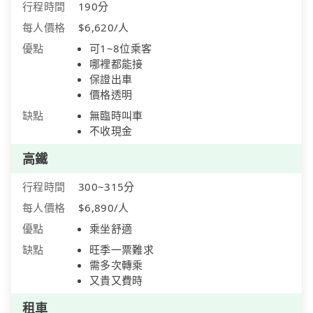
行程時間
190分
每人價格
$6,620/人
優點
可1~8位乘客
哪裡都能接
保證出車
價格透明
缺點
無臨時叫車
不收現金
高鐵
行程時間
300~315分
每人價格
$6,890/人
優點
乘坐舒適
缺點
旺季一票難求
需多次轉乘
又貴又費時
租車