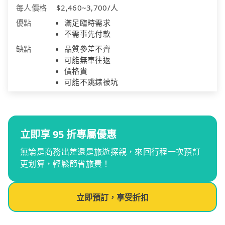
每人價格
$2,460~3,700/人
優點
滿足臨時需求
不需事先付款
缺點
品質參差不齊
可能無車往返
價格貴
可能不跳錶被坑
立即享 95 折專屬優惠
無論是商務出差還是旅遊探親，來回行程一次預訂
更划算，輕鬆節省旅費！
立即預訂，享受折扣