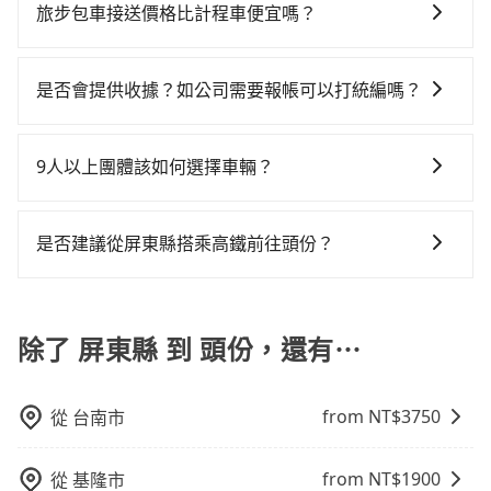
童座椅。每趟每個租金 NT$300。您可以在預定服務時
您的旅程能更有彈性及保障。
再加上屏東縣有些計程車司機不按錶計費，約有29%會
旅步包車接送價格比計程車便宜嗎？
頭份，預計的小轎車花費為$4,800或九人座$7,800。當
填寫您的需求。
採現場議價，建議最好先上網預約，以免當場被坑受
然這金額比搭計程車便宜，但如果你當天只需要單程前
旅步的車資採固定費率與計程車需依行駛距離計費、且
騙。綜合以上，無論在價格或服務品質上，tripool都是
往，隔天或多天後才需返回，租車就非常不方便。再
遇塞車、停紅燈時等低速行駛時還需額外加價不同，旅
是否會提供收據？如公司需要報帳可以打統編嗎？
你從屏東縣到頭份的最佳選擇。
者，租車地點可能離你的住家/辦公室/起點還有段路，且
步費用比計程車低，且能讓您更能輕鬆掌握交通開支。
須配合車行營業時間做租還動作，另外承租過程繁瑣，
在乘車結束後一週內，tripool都會透過第三方系統寄出
租還通常需額外花費30分鐘做簽約與車體檢查，甚至還
旅行業代收轉付電子收據，如果公司需要報公帳，在預
9人以上團體該如何選擇車輛？
要先自行加滿油，如遇到不肖業者，還車時可能遭遇各
約付款前可以輸入公司的抬頭與統編，可向國稅局報
種莫名理由而被額外收費，風險可謂不小。
在Line群組或Facebook社團裡，有司機標榜能提供乘坐
帳，且免加收5%稅金。在收到後，可自行列印留存或報
9人以上之廂型車，其實屬違法。在現行法律下，營業小
帳，完全符合台灣的法律規範。
是否建議從屏東縣搭乘高鐵前往頭份？
客車最多座位數量就是9人，如扣掉司機就只能乘坐8位
若要從屏東縣搭高鐵前往頭份，高鐵省時、較貴，且難
乘客，如果要10人以上就是營業大客車的範疇，也就是
叫計程車前往高鐵站！不過從最早一班車06:15到末班車
中型巴士或大型遊覽車。非法改裝的車輛，不僅與車輛
21:30，左營-苗栗一天最多僅16班次，如果行程緊湊或
除了 屏東縣 到 頭份，還有⋯
行照不符，連司機的駕照都會不符。在路上被警察盤查
趕不上末班車，那就該考慮預約專車接送。假設從屏東
請下車終止行程事小，如果發生意外，保險公司可不予
縣恆春鎮前往最靠近的左營高鐵站，叫一輛計程車花費
賠償就事大了。千萬別為了省小錢而把朋友親人的安全
from NT$
3750
從
台南市
約3,600元、車程約145分鐘。抵達高鐵站後，步行進
給賭上。通常人數沒有超過10位，建議預約一台九人座
站、現場購票並於月台排隊的時間約20分鐘，再乘坐89
與一台小轎車比較划算，如人數超過12位就一定是叫一
分鐘的高鐵從左營站前往苗栗高鐵站，每人票價1,060
台中巴比較方便。但也有例外，比方說有些山區或路段
from NT$
1900
從
基隆市