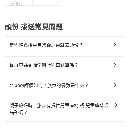
股份有限
公司
頭份 接送常見問題
是否推薦租車自駕從屏東縣去頭份？
如你有駕照又不排斥自駕，且又不需要利用移動的時間
在車上休息，那在屏東縣恆春鎮有約10間租車車行，比
從屏東縣到頭份叫計程車划算嗎？
方說台灣行運通租賃、墾丁玩家、春山汽車租賃。一般
如選擇小黃直達，在屏東可以透過app叫車的有55688台
租車以天為單位，小轎車如Toyota Altis、Nissan
灣大車隊和Yoxi。依照里程跳錶計算，價格約為
Tiida，一天租金約$1,500，九人座如Hyundai Starex
tripool評價如何？旅步的優勢是什麼？
7,370~11,100元間，但如改預約tripool可省高達
或Volkswagen T5，一天$4,500起，油錢（每公里約3
根據google的評價，tripool的服務品質整體上是非常穩
$3,800。但如果你無法提前預約，或偏好臨時叫車，那
元）、eTag（每公里約1元）、路邊停車（每小時約40
定及可靠的，大多數的使用者都給予了高分評價。此
要注意屏東縣僅有合法計程車約370輛，計程車密度為雙
元）、保險費、罰單另計多數租車合約上都會載明每日
親子旅遊時，旅步有提供兒童座椅 或 兒童座椅增
外，tripool司機專業的駕駛和親切服務態度也獲得了許
北的0.3%，也就是說要臨時叫到小黃的難度是台北或新
里程限定200~400公里，超過還會額外加收100~2,000
高墊嗎？
多好評，價格透明無隱藏費用、相比其他業者提供的用
北的300倍之多。如果當天或隔天也要原路返回，苗栗縣
元不等的費用。由於絕大多數的租車公司都沒有提供甲
是的，我們提供兒童安全座椅。一台車至多提供一個兒
車前一日凌晨6點前取消均可無條件全額退費的承諾，讓
頭份市的計程車也不是這麼好叫，建議事先做好規劃。
租乙還的服務，假設你當天就往返屏東縣（恆春鎮）與