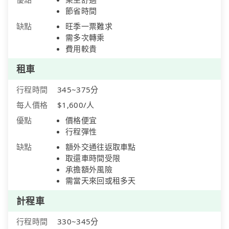
節省時間
缺點
旺季一票難求
需多次轉乘
費用較貴
租車
行程時間
345~375分
每人價格
$1,600/人
優點
價格便宜
行程彈性
缺點
額外交通往返取車點
取還車時間受限
承擔額外風險
需當天來回或租多天
計程車
行程時間
330~345分