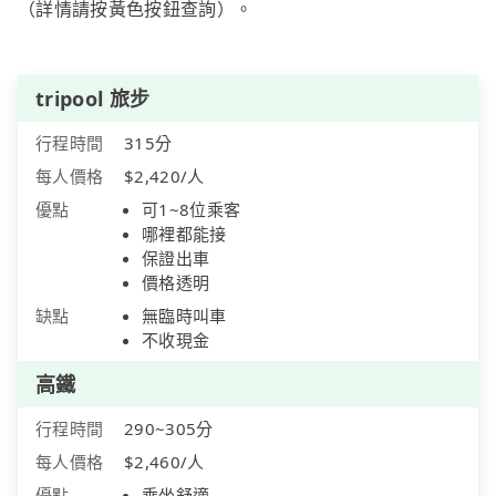
（詳情請按黃色按鈕查詢）。
tripool 旅步
行程時間
315分
每人價格
$2,420/人
優點
可1~8位乘客
哪裡都能接
保證出車
價格透明
缺點
無臨時叫車
不收現金
高鐵
行程時間
290~305分
每人價格
$2,460/人
優點
乘坐舒適