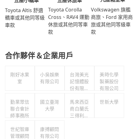
五座休旅車
五座小轎車
Volkswagen 旗艦
Toyota Corolla
Toyota Altis 舒適
商旅、Ford 家用商
Cross、RAV4 運動
轎車或其他同等級
旅或其他同等級車
休旅或其他同等車
車款
款
款
合作夥伴＆企業用戶
剛好冰果
小吳娛樂
台灣美光
美時化學
室
有限公司
記憶體股
製藥股份
份有限公
有限公司
司
勤業眾信
國立臺灣
馬來西亞
世新大學
聯合會計
大學
商白蘭氏
師事務所
三得利股
份有限公
世紀智庫
康搏顧問
司台灣分
管理顧問
有限公司
公司