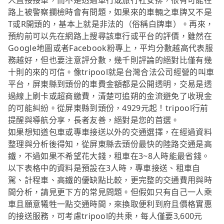
人直接接單，而不是透過車行或旅行社安排，很有可能在
路上被警察攔檢時會有問題，如果來的車輛之車牌又不是
T或R開頭的，基本上就是非法的（俗稱白牌車）。再來，
預約前可以先在網路上搜尋該車行或平台的評價，雖然在
Google地圖或者Facebook粉專上，平均分數越高代表服
務越好，但也要注意評分數，幾千則評論的絕對比僅有幾
十則的來的可信。像tripool就是台灣合法公司經營的叫車
平台，屏東縣到頭份的車費金額都是公開透明，交易是透
過線上刷卡或超商繳費，清楚可追朔的金流避免了收現金
的可能糾紛。從屏東縣到頭份，4929元起！tripool行前
提醒與導航分享，長者友善，絕對是您的首選。
如果想知道包車或專車接送以外的交通選擇，在經過資料
整理與分析後得知，從屏東縣去頭份最快的陸路交通是高
鐵，不過如果不希望花大錢，租車在3~8人時能最省錢。
以下表格中的資料是預設在3人時，專車接送、租車自
駕、計程車、高鐵的優缺點比較，更完整的交通費用與時
間分析，請見更下方的常見問題。但假如只有自己一人乘
車且願意犧牲一點交通時間，來換取便利到府且價格實惠
的接送服務，可考慮tripool的共乘，每人僅要3,600元