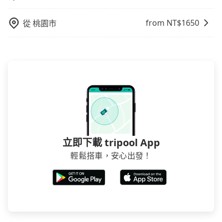
元，再用5分鐘出站、等待車站前排班的計程車，搭上小
是禁止大客車通行的，建議在預定時最好先與車行或平
黃後約花35分鐘、車費600元後，抵達苗栗縣頭份市的
台確認。
from NT$
1650
從
桃園市
目的地。全程加上轉車時間共4小時50分鐘，假設3位同
行，高鐵加轉乘之平均每人花費為2,460元。不過屏東縣
領有合法執照的計程車僅有400多輛，計程車的密度為雙
北的0.3%，換句話說，臨時要叫小黃的難度是雙北大城
市的300倍。縱使幸運攔到一輛小黃了，屏東縣少部分小
黃司機不按表收費，看乘客是外地人便漫天喊價或恣意
繞路。但如果全程使用tripool並到府專車接送，則每人
平均花費約2,420元，費時5小時15分鐘。長距離移動確
實搭乘高鐵可以比坐車快25分鐘，但卻要額外支出約
120元的交通費，所以對於不是這麼趕時間的人來說，預
立即下載 tripool App
約tripool還是比較划算的。如果你僅有兩位乘車，也可
輕鬆搭車，安心出發！
參考tripool的拼車共乘服務，最多可再節省50%的交通
費用。