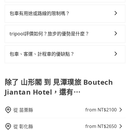
如選擇小黃直達，在宜蘭可以透過app叫車的有55688台
$115~205承租小轎車，每公里再額外加收$3.2，從山形
高鐵從南港站前往台北高鐵站，每人票價40元，再用15
灣大車隊、Uber、Line Taxi、Yoxi等，如果在路邊攔不
閣到見潭璞旅 Boutech Jiantan Hotel的花費預估為
分鐘出站、等待車站前排班的計程車，搭上小黃後約花
包車有用途或路線的限制嗎？
到車，也可考慮打電話至附近的計程車隊，如三全計程
$900~1,350（金額差異來自於平假日、車款差異、抵達
21分鐘、車費300元後，抵達見潭璞旅 Boutech Jiantan
不管是從山形閣前往見潭璞旅 Boutech Jiantan Hotel或
汽車行、昌鏋計程車、礁溪計程車等叫車看看。依照里
目的地後多久原路返回），雖已將eTag和可能的每小時
Hotel (台北市士林區) 的目的地。全程加上轉車時間共1
是全台灣任何地方，只要是長途交通且途中遵守台灣法
程跳錶計算，價格約為1,190~1,400元間。不過宜蘭縣僅
40元路邊停車費用預估進去，但額外的汽車保險與可能
tripool評價如何？旅步的優勢是什麼？
小時54分鐘，假設5位同行，高鐵加轉乘之平均每人花費
律，無論是清明掃墓、包車旅遊、參加喜宴/喪禮、就醫
有合法計程車約750輛，計程車密度為雙北的0.9%，也
的罰單都需自付。再者，和運的iRent只提供最基本的車
為520元。不過宜蘭縣領有合法執照的計程車僅有700多
根據google的評價，tripool的服務品質整體上是非常穩
回診、登山露營、學生搬家、投票返鄉、商務出差、貴
就是說要臨時叫到小黃的難度是台北或新北的100倍之
型，如Toyota Yaris、Prius C、Vios這類乘坐體驗較差
輛，計程車的密度為雙北的0.9%，換句話說，臨時要叫
定及可靠的，大多數的使用者都給予了高分評價。此
賓來訪、寵物檢疫、預約叫車、機場接送、定期洗腎、
多。再加上宜蘭縣有些計程車司機不按錶計費，約有
包車、客運、計程車的優缺點？
的車款，如果人數超過四位，更是沒有較大的七人座或
小黃的難度是雙北大城市的100倍。縱使幸運攔到一輛小
外，tripool司機專業的駕駛和親切服務態度也獲得了許
包月上下班，或者任何跨縣市接送的需求，tripool都能
47%會採現場議價，建議最好先上網預約，以免當場被
九人座可供選擇，而且無人租車最令人詬病的就是車
黃了，宜蘭縣少部分小黃司機不按表收費，看乘客是外
包車：能提供客製化的交通方式，您可以自由安排行程
多好評，價格透明無隱藏費用、相比其他業者提供的用
滿足你。乘車前一天下午五點以前完成預約，隔天保證
坑受騙。雖然山形閣到見潭璞旅 Boutech Jiantan Hotel
況，打開車門才發現仍有上一組乘客遺留的垃圾或者撞
地人便漫天喊價或恣意繞路。但如果全程使用tripool並
上、下車，不需與旅客共乘。但通常需要提前預約。 客
車前一日凌晨6點前取消均可無條件全額退費的承諾，讓
出車。如需公司報帳打統編，在結帳時可以受理，並於
的跳表小黃可能較為便宜，但當你們人數超過四位時，
凹的車門仍未被修理，每一次租車都好像在開樂透一
到府專車接送，則每人平均花費約370元，費時52分
運：最經濟實惠的交通方式，通常有固定的路線和時間
除了 山形閣 到 見潭璞旅 Boutech
您的旅程能更有彈性及保障。
乘車後一週內寄出電子收據。
叫兩輛計程車的費用就貴了，改預約一輛tripool的九人
樣。另外，偶爾也會遇到明明已經預約了時間但上一位
鐘。選擇搭乘高鐵而不預約包車，不僅每人至少額外負
表。不必擔心自己開車的安全風險。但是客運的班次和
座廂型車最高可省$600。
用戶卻遲遲尚未歸還，又或者要還車時卻偏偏找不到停
擔150元車資，而且更會額外浪費62分鐘在轉乘與等車
Jiantan Hotel，還有⋯
行車路線可能不太頻繁。 計程車：可以隨叫隨到，並且
車位，對於急著用車或者要載其他乘客的人來說就有不
上，現在還不馬上來預約tripool！如果你是三人以下要
不必擔心停車位的問題。但是，計程車的費用相對較
小的風險。最後，雖然路邊隨租隨還看似方便，但實際
乘車，也可參考tripool的拼車共乘服務，最多可再節省
高，車輛選擇不如包車多，且大都屬短程接駁為主。
from NT$
2100
從
苗栗縣
使用時還是有其區域的限制，實際可停靠的地點與你的
50%的交通費用。
上下車地點仍有段距離，在遇到下雨天或者載行李時，
就顯得非常不便。
from NT$
2650
從
彰化縣