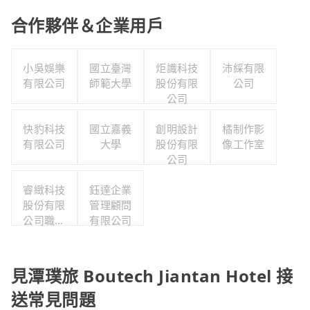
合作夥伴＆企業用戶
小吳娛樂
國立臺灣
炬識科技
沛綵有限
有限公司
師範大學
股份有限
公司
公司
快豹科技
國立嘉義
創明設計
橘制作影
有限公司
大學
股份有限
像工作室
公司
睿緻科技
鈺達企業
股份有限
管理顧問
公司職工
有限公司
福利委員
會
見潭璞旅 Boutech Jiantan Hotel 接
送常見問題