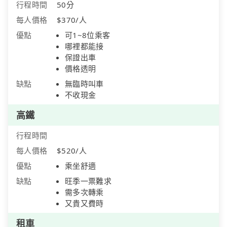
行程時間
50分
每人價格
$370/人
優點
可1~8位乘客
哪裡都能接
保證出車
價格透明
缺點
無臨時叫車
不收現金
高鐵
行程時間
每人價格
$520/人
優點
乘坐舒適
缺點
旺季一票難求
需多次轉乘
又貴又費時
租車