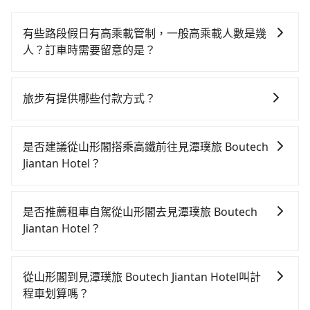
有些路段假日有高乘載管制，一般高乘載人數是幾
人？訂車時需要留意的是？
當某些特定路段塞車情況嚴重時，為了維持交通秩序和
道路安全，政府會實施高乘載管制，限制只有符合以下
旅步有提供哪些付款方式？
四種車輛可以通行：(一) 乘載3人(含駕駛和小孩)以上的
目前提供信用卡 (VISA/MasterCard/JCB)、簽帳卡 (金融
小型車，(二) 大型客車，(三) 計程車，(四) 駕駛或乘客持
信用卡)、先享後付的AFTEE，您可以在訂單確認後的14
有身心障礙證明、記者證或「高速公路高乘載管制」通
是否建議從山形閣搭乘高鐵前往見潭璞旅 Boutech
天內完成付款即可。
行證之小型車。如果您的出行路線會經過高乘載管制時
Jiantan Hotel？
段和路段，建議最好配合至少兩名以上乘客。
從山形閣搭高鐵去見潭璞旅 Boutech Jiantan Hotel絕非
最佳選擇，高鐵較貴、費時、轉車麻煩，且難叫計程車
是否推薦租車自駕從山形閣去見潭璞旅 Boutech
前往高鐵站！南港-台北雖然一天最多時有101班車次，
Jiantan Hotel？
從最早06:15到22:50，過了末班車到清晨的時段，還是
如果你有台灣駕照且對自己駕駛技術有信心，且在車上
要找其他交通方案。假設從山形閣 (宜蘭縣礁溪鄉) 前往
時不需要閉目養神（因為要自己開車），最重要的是你
最靠近的南港高鐵站，叫一輛計程車花費約900元、車程
從山形閣到見潭璞旅 Boutech Jiantan Hotel叫計
當天就要來回，那在宜蘭路邊可隨租隨借的iRent應該是
約50分鐘。抵達高鐵站後，步行進站、現場購票並於月
程車划算嗎？
你最便宜選擇。註冊完iRent的app後，可以每小時
台排隊的時間約20分鐘，再乘坐7~8分鐘（平均8分）的