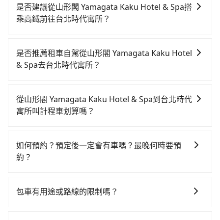
是否建議從山形閣 Yamagata Kaku Hotel & Spa搭
乘高鐵前往台北時代寓所？
從山形閣 Yamagata Kaku Hotel & Spa搭高鐵去台北時
代寓所絕非最佳選擇，高鐵較貴、費時、轉車麻煩，且
是否推薦租車自駕從山形閣 Yamagata Kaku Hotel
難叫計程車前往高鐵站！南港-台北雖然一天最多時有
& Spa去台北時代寓所？
101班車次，從最早06:15到22:50，過了末班車到清晨
如果你有台灣駕照且對自己駕駛技術有信心，且在車上
的時段，還是要找其他交通方案。假設從山形閣
時不需要閉目養神（因為要自己開車），最重要的是你
Yamagata Kaku Hotel & Spa (宜蘭縣礁溪鄉) 前往最靠
從山形閣 Yamagata Kaku Hotel & Spa到台北時代
當天就要來回，那在宜蘭路邊可隨租隨借的iRent應該是
近的南港高鐵站，叫一輛計程車花費約900元、車程約
寓所叫計程車划算嗎？
你最便宜選擇。註冊完iRent的app後，可以每小時
50分鐘。抵達高鐵站後，步行進站、現場購票並於月台
如選擇小黃直達，在宜蘭可以透過app叫車的有55688台
$115~205承租小轎車，每公里再額外加收$3.2，從山形
排隊的時間約20分鐘，再乘坐7~8分鐘（平均8分）的高
灣大車隊、Uber、Line Taxi、Yoxi等，如果在路邊攔不
閣 Yamagata Kaku Hotel & Spa到台北時代寓所的花費
鐵從南港站前往台北高鐵站，每人票價40元，再用15分
如何預約？預定後一定會有車嗎？最晚何時要預
到車，也可考慮打電話至山形閣 Yamagata Kaku Hotel
預估為$850~1,300（金額差異來自於平假日、車款差
鐘出站，最後再根據距離的遠近或者天候狀況，決定是
約？
& Spa附近的計程車隊，如三全計程汽車行、三全計程
異、抵達目的地後多久原路返回），雖已將eTag和可能
步行一段路或者搭乘公車抵達最終的目的地。全程加上
如要預約從山形閣 Yamagata Kaku Hotel & Spa前往台
車、礁溪計程車等叫車看看。依照里程跳錶計算，價格
的每小時40元路邊停車費用預估進去，但額外的汽車保
轉車時間共1小時33分鐘，假設5位同行，高鐵加轉乘之
北時代寓所的專車接送服務，可直接線上輸入上下車地
約為1,070~1,300元間。不過宜蘭縣僅有合法計程車約
險與可能的罰單都需自付。再者，和運的iRent只提供最
包車有用途或路線的限制嗎？
平均每人花費為400元。不過宜蘭縣領有合法執照的計程
點或地址，三秒內即可查到真實價格，照著步驟填寫完
750輛，計程車密度為雙北的0.9%，也就是說要臨時叫
基本的車型，如Toyota Yaris、Prius C、Vios這類乘坐
車僅有700多輛，計程車的密度為雙北的0.9%，換句話
不管是從山形閣 Yamagata Kaku Hotel & Spa前往台北
乘客資料與線上刷卡，訂單即成立。在拿到訂單編號
到小黃的難度是台北或新北的100倍之多。再加上宜蘭縣
體驗較差的車款，如果人數超過四位，更是沒有較大的
說，臨時要叫小黃的難度是雙北大城市的100倍。縱使幸