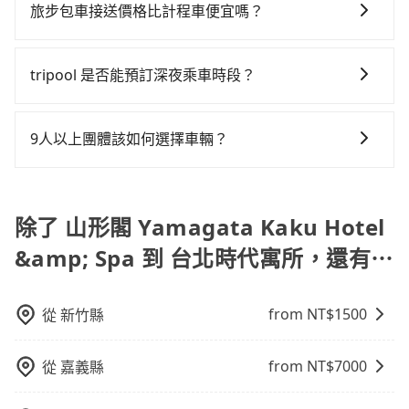
時代寓所或是全台灣任何地方，只要是長途交通且途中
後，隨即會在手機上收到簡訊以及電子郵件確認信，如
有些計程車司機不按錶計費，約有47%會採現場議價，
旅步包車接送價格比計程車便宜嗎？
七人座或九人座可供選擇，而且無人租車最令人詬病的
運攔到一輛小黃了，宜蘭縣少部分小黃司機不按表收
遵守台灣法律，無論是清明掃墓、包車旅遊、參加喜宴/
此就完成預約了，而司機與車輛的詳細資料，將於乘車
建議最好先上網預約，以免當場被坑受騙。雖然山形閣
就是車況，打開車門才發現仍有上一組乘客遺留的垃圾
費，看乘客是外地人便漫天喊價或恣意繞路。但如果全
旅步的車資採固定費率與計程車需依行駛距離計費、且
喪禮、就醫回診、登山露營、學生搬家、投票返鄉、商
前一晚八點透過SMS和EMAIL提供。一旦付款完畢，
Yamagata Kaku Hotel & Spa到台北時代寓所的跳表小
或者撞凹的車門仍未被修理，每一次租車都好像在開樂
程使用tripool並到府專車接送，則每人平均花費約350
遇塞車、停紅燈時等低速行駛時還需額外加價不同，旅
務出差、貴賓來訪、寵物檢疫、預約叫車、機場接送、
tripool保證出車。一般建議出發前一天中午以前完成預
tripool 是否能預訂深夜乘車時段？
黃可能較為便宜，但當你們人數超過四位時，叫兩輛計
透一樣。另外，偶爾也會遇到明明已經預約了時間但上
元，費時50分鐘。選擇搭乘高鐵而不預約包車，不僅每
步費用比計程車低，且能讓您更能輕鬆掌握交通開支。
定期洗腎、包月上下班，或者任何跨縣市接送的需求，
約，越早下訂價格越低價，如臨時需要，前一天傍晚五
程車的費用就貴了，如選擇tripool的九人座，可用約8
一位用戶卻遲遲尚未歸還，又或者要還車時卻偏偏找不
人至少額外負擔50元車資，而且更會額外浪費43分鐘在
可以的！tripool 旅步全年無休並提供深夜接送服務。
tripool都能滿足你。乘車前一天下午五點以前完成預
點前仍會收單，最遲如當天下午過後乘車，四小時前仍
折預約一台專車服務。
到停車位，對於急著用車或者要載其他乘客的人來說就
轉乘與等車上，現在還不馬上來預約tripool！如果你是
約，隔天保證出車。如需公司報帳打統編，在結帳時可
9人以上團體該如何選擇車輛？
能預約。
有不小的風險。最後，雖然路邊隨租隨還看似方便，但
三人以下要乘車，也可參考tripool的拼車共乘服務，最
以受理，並於乘車後一週內寄出電子收據。
實際使用時還是有其區域的限制，實際可停靠的地點與
多可再節省50%的交通費用。
在Line群組或Facebook社團裡，有司機標榜能提供乘坐
你的上下車地點仍有段距離，在遇到下雨天或者載行李
9人以上之廂型車，其實屬違法。在現行法律下，營業小
時，就顯得非常不便。
客車最多座位數量就是9人，如扣掉司機就只能乘坐8位
除了 山形閣 Yamagata Kaku Hotel
乘客，如果要10人以上就是營業大客車的範疇，也就是
&amp; Spa 到 台北時代寓所，還有⋯
中型巴士或大型遊覽車。非法改裝的車輛，不僅與車輛
行照不符，連司機的駕照都會不符。在路上被警察盤查
請下車終止行程事小，如果發生意外，保險公司可不予
from NT$
1500
從
新竹縣
賠償就事大了。千萬別為了省小錢而把朋友親人的安全
給賭上。通常人數沒有超過10位，建議預約一台九人座
from NT$
7000
從
嘉義縣
與一台小轎車比較划算，如人數超過12位就一定是叫一
台中巴比較方便。但也有例外，比方說有些山區或路段