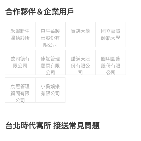
合作夥伴＆企業用戶
禾馨新生
東生華製
實踐大學
國立臺灣
婦幼診所
藥股份有
師範大學
限公司
歐司德有
倢妮管理
酷遊天股
圓明園藝
限公司
顧問有限
份有限公
股份有限
公司
司
公司
宸熙管理
小吳娛樂
顧問有限
有限公司
公司
台北時代寓所 接送常見問題