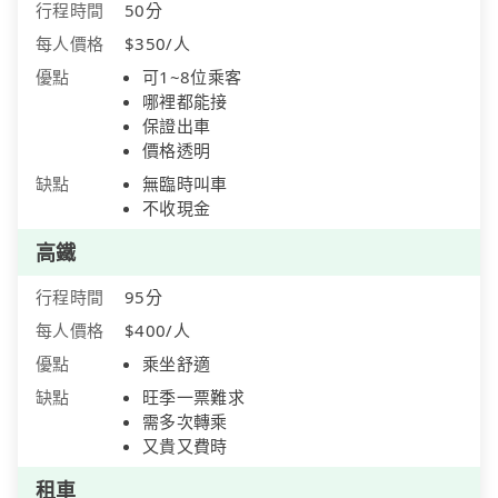
行程時間
50分
每人價格
$350/人
優點
可1~8位乘客
哪裡都能接
保證出車
價格透明
缺點
無臨時叫車
不收現金
高鐵
行程時間
95分
每人價格
$400/人
優點
乘坐舒適
缺點
旺季一票難求
需多次轉乘
又貴又費時
租車