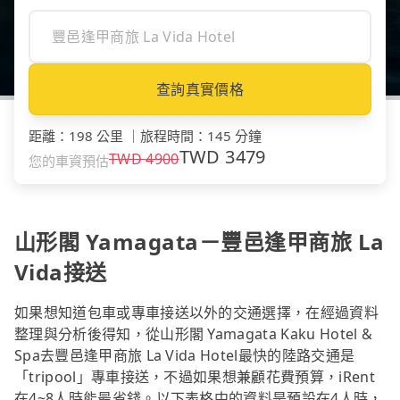
查詢真實價格
距離
：
198 公里
｜
旅程時間
：
145 分鐘
TWD
3479
TWD
4900
您的車資預估
山形閣 Yamagata－豐邑逢甲商旅 La
Vida接送
如果想知道包車或專車接送以外的交通選擇，在經過資料
整理與分析後得知，從山形閣 Yamagata Kaku Hotel &
Spa去豐邑逢甲商旅 La Vida Hotel最快的陸路交通是
「tripool」專車接送，不過如果想兼顧花費預算，iRent
在4~8人時能最省錢。以下表格中的資料是預設在4人時，