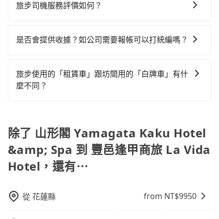
無隱藏費用，讓您可以隨時掌握交通開支。
路，但是司機多點停靠就會有額外的等待時間，收取額
車司機不按錶計費，約有47%會採現場議價，建議最好
旅步司機服務評價如何？
無人租車最令人詬病的就是車況，打開車門才發現仍有
外地人便漫天喊價或恣意繞路。但如果全程使用tripool
外費用是必要的補償。
先上網預約，以免當場被坑受騙。綜合以上，無論在價
上一組乘客遺留的垃圾或者撞凹的車門仍未被修理，每
並到府專車接送，則每人平均花費約870元，費時2小時
在 Google 上關於旅步的評論中，許多人都給予旅步司
格或服務品質上，tripool都是你從山形閣 Yamagata
一次租車都好像在開樂透一樣。另外，偶爾也會遇到明
25分鐘。選擇搭乘高鐵而不預約包車，不僅每人至少額
機非常高的評價，認為他們非常專業且親切！讓他們的
是否會提供收據？如公司需要報帳可以打統編嗎？
Kaku Hotel & Spa到豐邑逢甲商旅 La Vida Hotel的最
明已經預約了時間但上一位用戶卻遲遲尚未歸還，又或
外負擔180元車資，而且更會額外浪費20分鐘在轉乘與
旅程更加順暢和舒適。」
佳選擇。
者要還車時卻偏偏找不到停車位，對於急著用車或者要
等車上，現在還不馬上來預約tripool！如果你是三人以
在乘車結束後一週內，tripool都會透過第三方系統寄出
載其他乘客的人來說就有不小的風險。最後，雖然路邊
下要乘車，也可參考tripool的拼車共乘服務，最多可再
旅行業代收轉付電子收據，如果公司需要報公帳，在預
旅步使用的「租賃車」跟坊間用的「白牌車」有什
隨租隨還看似方便，但實際使用時還是有其區域的限
節省50%的交通費用。
約付款前可以輸入公司的抬頭與統編，可向國稅局報
麼不同？
制，實際可停靠的地點與你的上下車地點仍有段距離，
帳，且免加收5%稅金。在收到後，可自行列印留存或報
在遇到下雨天或者載行李時，就顯得非常不便。
旅步所使用的是符合政府法規的租賃車，車牌以白底黑
帳，完全符合台灣的法律規範。
字的「R」開頭，受車隊嚴格管理及審核後才可入隊，成
為旅步貴賓服務用車。與一些私家車充當營業用車違法
除了 山形閣 Yamagata Kaku Hotel
接載的「白牌車」不同。旅步所使用的車輛合法且符合
&amp; Spa 到 豐邑逢甲商旅 La Vida
相關法規。
Hotel，還有⋯
from NT$
9950
從
花蓮縣