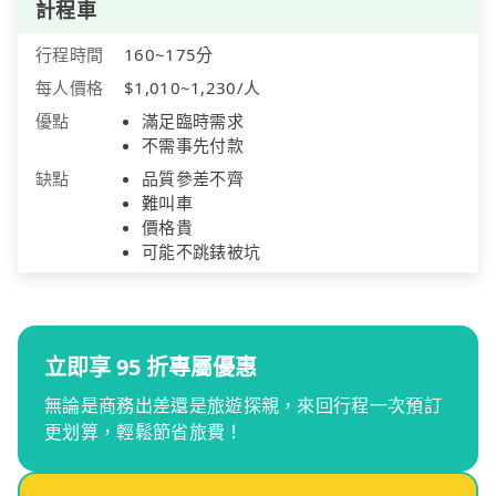
計程車
行程時間
160~175分
每人價格
$1,010~1,230/人
優點
滿足臨時需求
不需事先付款
缺點
品質參差不齊
難叫車
價格貴
可能不跳錶被坑
立即享 95 折專屬優惠
無論是商務出差還是旅遊探親，來回行程一次預訂
更划算，輕鬆節省旅費！