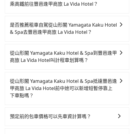
乘高鐵前往豐邑逢甲商旅 La Vida Hotel？
若要從山形閣 Yamagata Kaku Hotel & Spa搭高鐵前往
豐邑逢甲商旅 La Vida Hotel，高鐵較貴、費時，且難叫
是否推薦租車自駕從山形閣 Yamagata Kaku Hotel
計程車前往高鐵站！從最早06:15一直到22:50，南港-台
& Spa去豐邑逢甲商旅 La Vida Hotel？
中一天最多有101班次高鐵可搭乘。假設從山形閣
如果你有台灣駕照且對自己駕駛技術有信心，且在車上
Yamagata Kaku Hotel & Spa (宜蘭縣礁溪鄉) 前往最靠
時不需要閉目養神（因為要自己開車），最重要的是你
近的南港高鐵站，叫一輛計程車花費約900元、車程約
從山形閣 Yamagata Kaku Hotel & Spa到豐邑逢甲
當天就要來回，那在宜蘭路邊可隨租隨借的iRent應該是
50分鐘。抵達高鐵站後，步行進站、現場購票並於月台
商旅 La Vida Hotel叫計程車划算嗎？
你最便宜選擇。註冊完iRent的app後，可以每小時
排隊的時間約20分鐘，再乘坐58~77分鐘（平均68分）
如選擇小黃直達，在宜蘭可以透過app叫車的有55688台
$115~205承租小轎車，每公里再額外加收$3.2，從山形
的高鐵從南港站前往台中高鐵站，每人票價750元，再用
灣大車隊、Uber、Line Taxi、Yoxi等，如果在路邊攔不
閣 Yamagata Kaku Hotel & Spa到豐邑逢甲商旅 La
10分鐘出站、等待車站前排班的計程車，搭上小黃後約
從山形閣 Yamagata Kaku Hotel & Spa抵達豐邑逢
到車，也可考慮打電話至附近的計程車隊，如三全計程
Vida Hotel的花費預估為$2,550~3,200（金額差異來自
花17分鐘、車費300元後，抵達豐邑逢甲商旅 La Vida
甲商旅 La Vida Hotel前中途可以新增短暫停靠上
車、昌鏋計程車、礁溪計程車等叫車看看。依照里程跳
於平假日、車款差異、抵達目的地後多久原路返回），
Hotel (台中市西屯區) 的目的地。全程加上轉車時間共2
下車點嗎？
錶計算，價格約為4,050~4,900元間，但如改預約
雖已將eTag和可能的每小時40元路邊停車費用預估進
小時45分鐘，假設4位同行，高鐵加轉乘之平均每人花費
tripool有提供多點上下車接送服務，線上預約從山形閣
tripool可省高達$1,400。但如果你無法提前預約，或偏
去，但額外的汽車保險與可能的罰單都需自付。再者，
為1,050元。不過宜蘭縣領有合法執照的計程車僅有700
Yamagata Kaku Hotel & Spa前往豐邑逢甲商旅 La
好臨時叫車，那要注意宜蘭縣僅有合法計程車約750輛，
和運的iRent只提供最基本的車型，如Toyota Yaris、
預定前的包車價格可以先車資計算嗎？
多輛，計程車的密度為雙北的0.9%，換句話說，臨時要
Vida Hotel的途中可備註加點。每個加點位置，前後額
計程車密度為雙北的0.9%，也就是說要臨時叫到小黃的
Prius C、Vios這類乘坐體驗較差的車款，如果人數超過
叫小黃的難度是雙北大城市的100倍。縱使幸運攔到一輛
可以的，旅步的官網、APP提供24小時即時查價功能，
外里程數5公里內加收200元。雖然可能有些路線完全順
難度是台北或新北的100倍之多。再加上宜蘭縣有些計程
四位，更是沒有較大的七人座或九人座可供選擇，而且
小黃了，宜蘭縣少部分小黃司機不按表收費，看乘客是